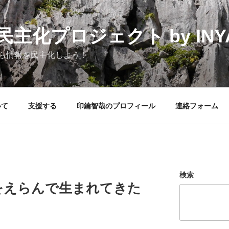
化プロジェクト by INYAK
ら情報を民主化しよう！
いて
支援する
印鑰智哉のプロフィール
連絡フォーム
検索
をえらんで生まれてきた