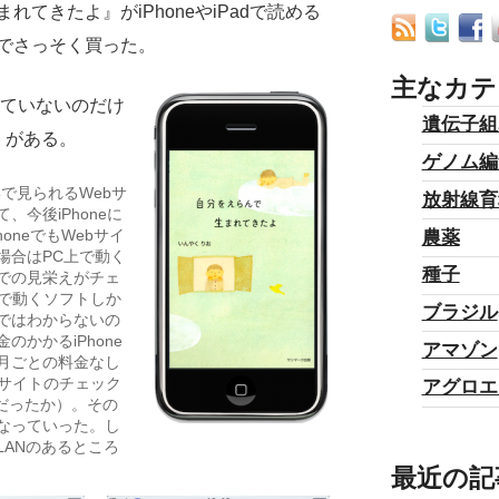
てきたよ』がiPhoneやiPadで読める
でさっそく買った。
主なカテ
持っていないのだけ
遺伝子組
代）がある。
ゲノム編
で見られるWebサ
放射線育
今後iPhoneに
oneでもWebサイ
農薬
場合はPC上で動く
種子
での見栄えがチェ
c上で動くソフトしか
ブラジル
ではわからないの
かかるiPhone
アマゾン
れば月ごとの料金なし
bサイトのチェック
アグロエ
費だったか）。その
くなっていった。し
ANのあるところ
最近の記