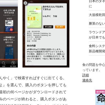
日本のタ
に
大規模乾
勝算のな
ラウンド
が日本で
食料シス
新品種開
食の問題を中
っています。
詳細
んやく」で検索すればすぐに出てくる。
連絡先
よ』を選んで、購入のボタンを押しても
最初の何ページかがダウンロードされて
みのページが終わると、購入ボタンがあ