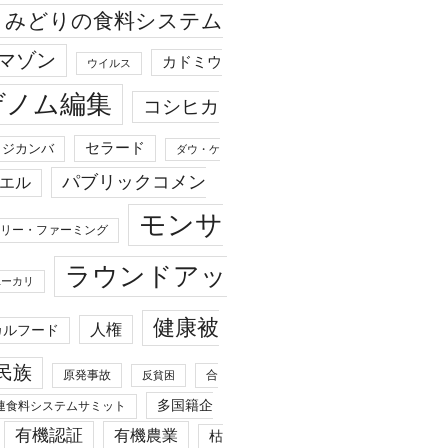
みどりの食料システム
マゾン
カドミウ
ウイルス
ゲノム編集
コシヒカ
セラード
ジカンバ
ダウ・ケ
パブリックコメン
エル
モンサ
リー・ファーミング
ラウンドアッ
ユーカリ
健康被
人権
カルフード
民族
原発事故
合
反貧困
多国籍企
連食料システムサミット
有機認証
有機農業
枯