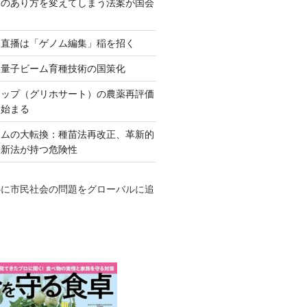
ネのあり方を変えてしまう法案が国会
田直播は「ゲノム編集」稲を招く
い量子ビーム育種技術の国策化
アップ（グリホサート）の農薬再評価
も始まる
テムの大転換：種苗法再改正、革新的
発新法が持つ危険性
心に市民社会の問題をグローバルに追