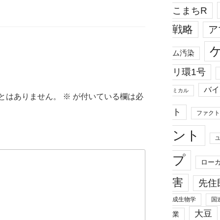
こまちR
戦略
ア
ム汚染
リ環1号
バイ
ミカル
とはありません。
※
が付いている欄は必
ト
ファクト
ント
プ
ロー
害
先住
成生物学
国
大豆
業