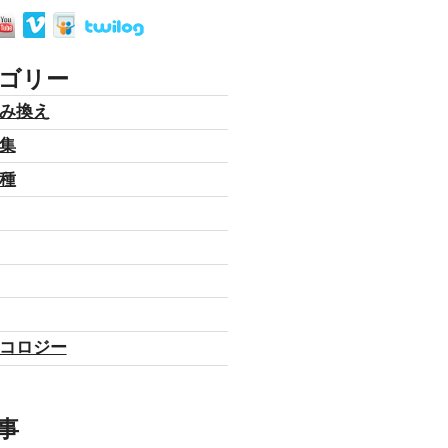
ゴリー
み換え
集
種
コロジー
事