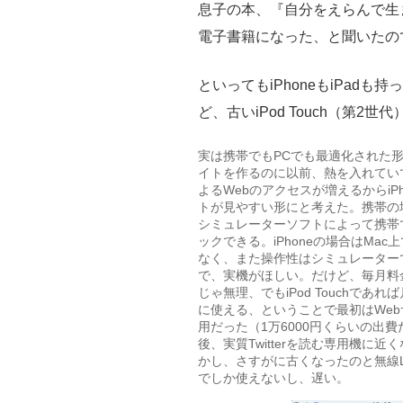
息子の本、『自分をえらんで生まれ
電子書籍になった、と聞いたの
といってもiPhoneもiPadも
ど、古いiPod Touch（第2世
実は携帯でもPCでも最適化された形
イトを作るのに以前、熱を入れていて、
よるWebのアクセスが増えるからiPh
トが見やすい形にと考えた。携帯の
シミュレーターソフトによって携帯
ックできる。iPhoneの場合はMa
なく、また操作性はシミュレーター
で、実機がほしい。だけど、毎月料金の
じゃ無理、でもiPod Touchであ
に使える、ということで最初はWe
用だった（1万6000円くらいの出
後、実質Twitterを読む専用機に近
かし、さすがに古くなったのと無線L
でしか使えないし、遅い。