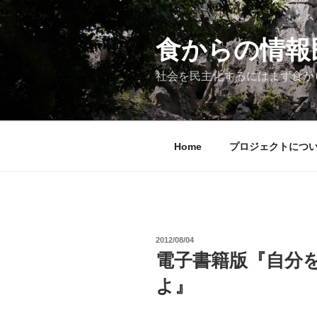
コ
ン
テ
食からの情報民主
ン
ツ
社会を民主化するにはまず食か
へ
ス
キ
ッ
Home
プロジェクトにつ
プ
投
2012/08/04
稿
電子書籍版『自分
日:
よ』