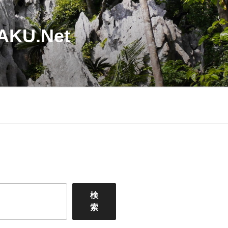
U.Net
検
索