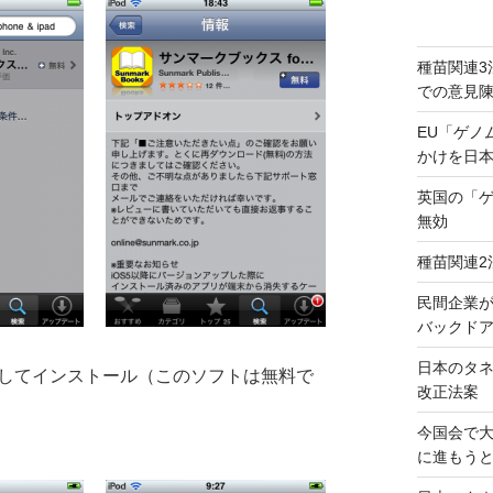
種苗関連3
での意見
EU「ゲノ
かけを日
英国の「
無効
種苗関連2
民間企業
バックドア
日本のタ
Padを検索してインストール（このソフトは無料で
改正法案
今国会で
に進もう