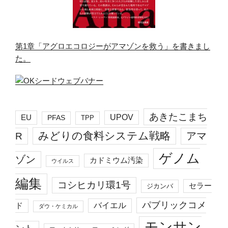
第1章「アグロエコロジーがアマゾンを救う」を書きまし
た。
あきたこまち
EU
UPOV
PFAS
TPP
みどりの食料システム戦略
R
アマ
ゲノム
ゾン
カドミウム汚染
ウイルス
編集
コシヒカリ環1号
セラー
ジカンバ
パブリックコメ
バイエル
ド
ダウ・ケミカル
モンサン