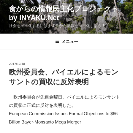
コ
食からの情報民主化プロジェクト
ン
by INYAKU.Net
テ
ン
社会を民主化するにはまず食から情報を民主化しよう！
ツ
へ
メニュー
ス
キ
ッ
投
2017/12/18
プ
稿
欧州委員会、バイエルによるモン
日:
サントの買収に反対表明
欧州委員会が先週金曜日、バイエルによるモンサント
の買収に正式に反対を表明した。
European Commission Issues Formal Objections to $66
Billion Bayer-Monsanto Mega Merger