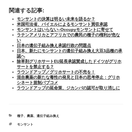
関連する記事:
モンサントの決算は明るい未来を語るか？
米国司法省、バイエルによるモンサント買収承認
モンサントはいらない–Occupyモンサントに寄せて
ラテンアメリカとアフリカでの農民の種子の権利が危な
い
日本の遺伝子組み換え承認行政の問題点
日本、新たにモンサントの遺伝子組み換え大豆3品種の承
認へ
除草剤グリホサートEU延長承認賛成したドイツがグリホ
サートを禁止する？
ラウンドアップ／グリホサートの不売を！
混合農薬の新たな毒性の発見と日本の思考停止：グリホ
シネート規制パブコメ
ラウンドアップの延命策、ジカンバの認可が取り消しに
カ
種子
、
農薬
、
遺伝子組み換え
テ
タ
モンサント
ゴ
グ
リ