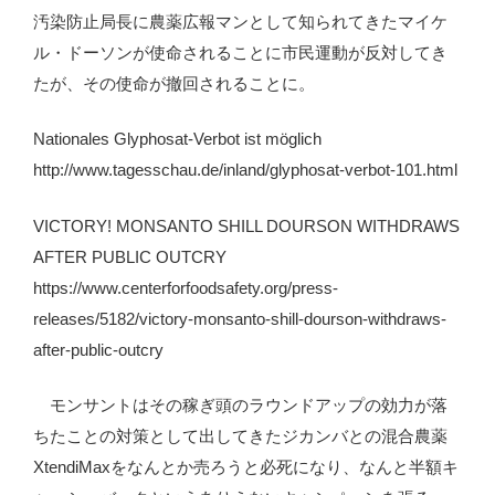
汚染防止局長に農薬広報マンとして知られてきたマイケ
ル・ドーソンが使命されることに市民運動が反対してき
たが、その使命が撤回されることに。
Nationales Glyphosat-Verbot ist möglich
http://www.tagesschau.de/inland/glyphosat-verbot-101.html
VICTORY! MONSANTO SHILL DOURSON WITHDRAWS
AFTER PUBLIC OUTCRY
https://www.centerforfoodsafety.org/press-
releases/5182/victory-monsanto-shill-dourson-withdraws-
after-public-outcry
モンサントはその稼ぎ頭のラウンドアップの効力が落
ちたことの対策として出してきたジカンバとの混合農薬
XtendiMaxをなんとか売ろうと必死になり、なんと半額キ