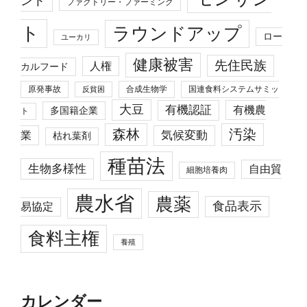
ント
ファクトリー・ファーミング
ト
ラウンドアップ
ロー
ユーカリ
健康被害
先住民族
人権
カルフード
原発事故
合成生物学
国連食料システムサミッ
反貧困
大豆
有機認証
有機農
多国籍企業
ト
森林
汚染
業
気候変動
枯れ葉剤
種苗法
生物多様性
自由貿
細胞培養肉
農水省
農薬
食品表示
易協定
食料主権
養殖
カレンダー