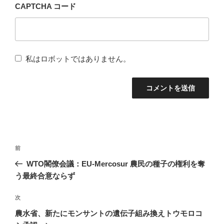
CAPTCHA コード
私はロボットではありません。
投
前
前
稿
の
WTO閣僚会議：EU-Mercosur 農民の種子の権利を奪
ナ
投
う最終合意ならず
稿
ビ
次
次
ゲ
の
農水省、新たにモンサントの遺伝子組み換えトウモロコ
ー
投