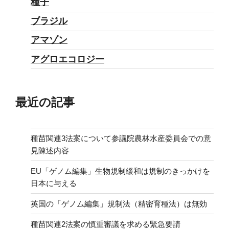
種子
ブラジル
アマゾン
アグロエコロジー
最近の記事
種苗関連3法案について参議院農林水産委員会での意
見陳述内容
EU「ゲノム編集」生物規制緩和は規制のきっかけを
日本に与える
英国の「ゲノム編集」規制法（精密育種法）は無効
種苗関連2法案の慎重審議を求める緊急要請