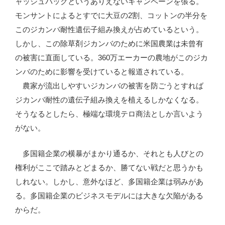
ャッシュバックというありえないキャンペーンを張る。
モンサントによるとすでに大豆の2割、コットンの半分を
このジカンバ耐性遺伝子組み換えが占めているという。
しかし、この除草剤ジカンバのために米国農業は未曾有
の被害に直面している。360万エーカーの農地がこのジカ
ンバのために影響を受けていると報道されている。
農家が流出しやすいジカンバの被害を防ごうとすれば
ジカンバ耐性の遺伝子組み換えを植えるしかなくなる。
そうなるとしたら、極端な環境テロ商法としか言いよう
がない。
多国籍企業の横暴がまかり通るか、それとも人びとの
権利がここで踏みとどまるか、勝てない戦だと思うかも
しれない。しかし、意外なほど、多国籍企業は弱みがあ
る。多国籍企業のビジネスモデルには大きな欠陥がある
からだ。