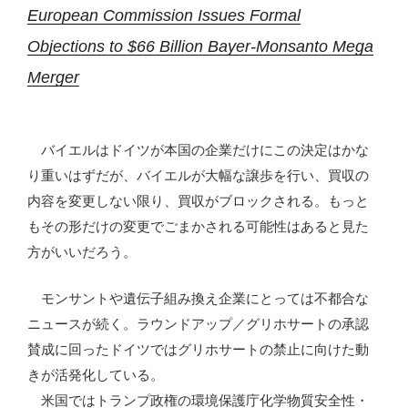
European Commission Issues Formal
Objections to $66 Billion Bayer-Monsanto Mega
Merger
バイエルはドイツが本国の企業だけにこの決定はかな
り重いはずだが、バイエルが大幅な譲歩を行い、買収の
内容を変更しない限り、買収がブロックされる。もっと
もその形だけの変更でごまかされる可能性はあると見た
方がいいだろう。
モンサントや遺伝子組み換え企業にとっては不都合な
ニュースが続く。ラウンドアップ／グリホサートの承認
賛成に回ったドイツではグリホサートの禁止に向けた動
きが活発化している。
米国ではトランプ政権の環境保護庁化学物質安全性・