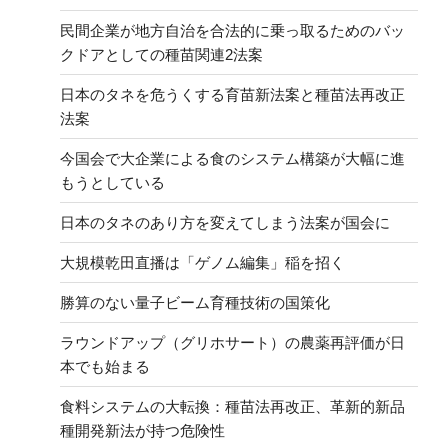
民間企業が地方自治を合法的に乗っ取るためのバッ
クドアとしての種苗関連2法案
日本のタネを危うくする育苗新法案と種苗法再改正
法案
今国会で大企業による食のシステム構築が大幅に進
もうとしている
日本のタネのあり方を変えてしまう法案が国会に
大規模乾田直播は「ゲノム編集」稲を招く
勝算のない量子ビーム育種技術の国策化
ラウンドアップ（グリホサート）の農薬再評価が日
本でも始まる
食料システムの大転換：種苗法再改正、革新的新品
種開発新法が持つ危険性