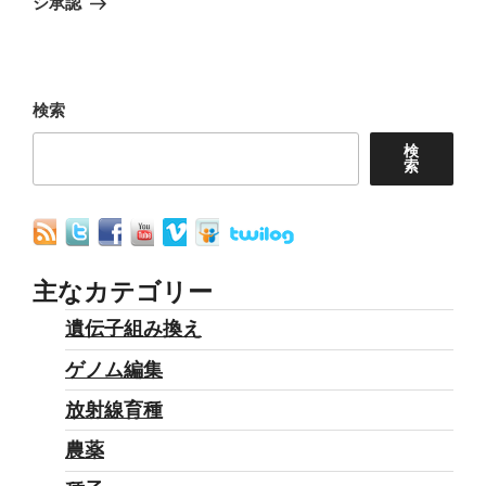
シ承認
シ
稿
ョ
ン
検索
検
索
主なカテゴリー
遺伝子組み換え
ゲノム編集
放射線育種
農薬