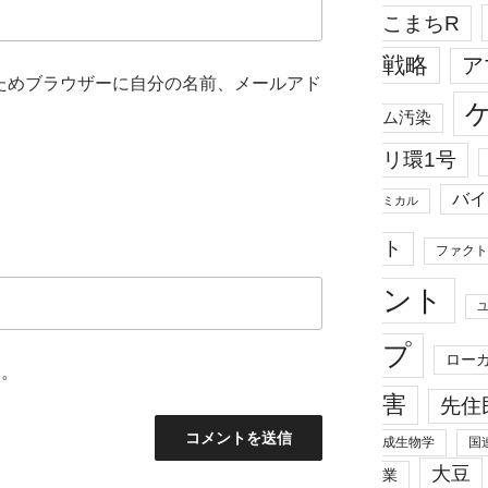
こまちR
戦略
ア
ためブラウザーに自分の名前、メールアド
ム汚染
リ環1号
バイ
ミカル
ト
ファクト
ント
プ
ロー
ん。
害
先住
成生物学
国
大豆
業