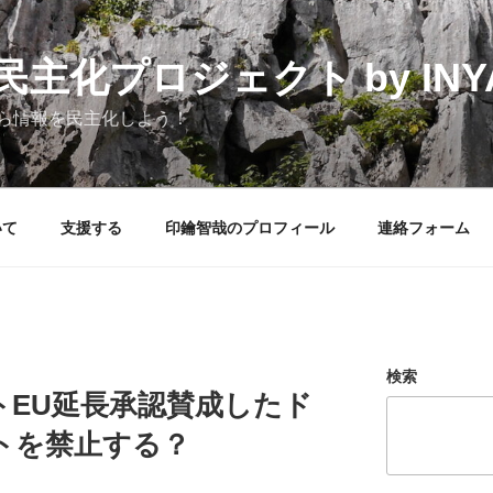
化プロジェクト by INYAK
ら情報を民主化しよう！
いて
支援する
印鑰智哉のプロフィール
連絡フォーム
検索
トEU延長承認賛成したド
トを禁止する？