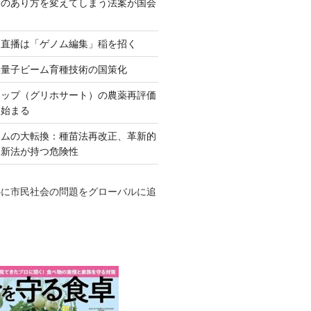
ネのあり方を変えてしまう法案が国会
田直播は「ゲノム編集」稲を招く
い量子ビーム育種技術の国策化
アップ（グリホサート）の農薬再評価
も始まる
テムの大転換：種苗法再改正、革新的
発新法が持つ危険性
心に市民社会の問題をグローバルに追