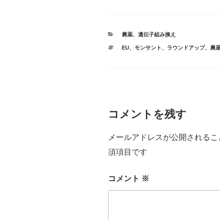
カ
農薬
、
遺伝子組み換え
テ
タ
EU
、
モンサント
、
ラウンドアップ
、
農
ゴ
グ
リ
ー
コメントを残す
メールアドレスが公開されるこ
須項目です
コメント
※