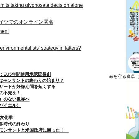
mits taking glyphosate decision alone
イツでのオンライン署名
hen!
nvironmentalists' strategy in tatters?
：EU5年間使用承認延長劇
命を守る食卓
長はモンサントの終わりの始まり？
サートが妊娠期間を短くする
の不売を！
）のない世界へ
バイエル）
／住友化学
学時代の終わり
がモンサントと米国政府に勝った！