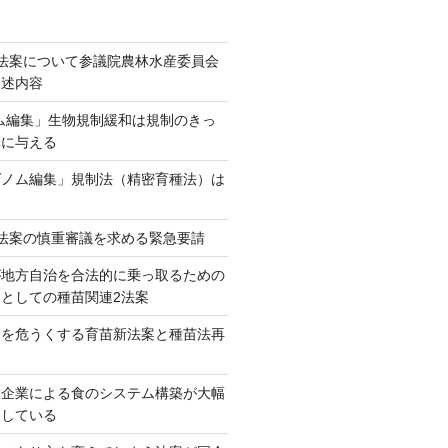
法案について参議院農林水産委員会
陳述内容
ム編集」生物規制緩和は規制のきっ
本に与える
ゲノム編集」規制法（精密育種法）は
法案の慎重審議を求める緊急要請
が地方自治を合法的に乗っ取るための
としての種苗関連2法案
ネを危うくする育苗新法案と種苗法再
大企業による食のシステム構築が大幅
としている