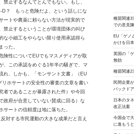
、禁止するなんてとんでもない。もし、
4-D？ もっと危険だよ、という話しにな
種苗関連3
サートや農薬に頼らない方法が現実的で
での意見
、禁止するということが環境団体の叫び
EU「ゲノ
的な小細工をやらない限り使用承認得ら
かけを日
まった。
英国の「
険性についてEUでもマスメディアが取
無効
が、この承認をめぐる1年半の騒ぎで、マ
種苗関連2
流れ、しかも、「モンサント文書」（EU
民間企業
のグリホサートの安全性の審査の文章を書い
バックドア
究者であることが暴露された件）や今回
日本のタ
で政府が合意していない賛成に回る）な
改正法案
ホサートの信頼度は地に落ちた。
今国会で
反対する市民運動の大きな成果だと言え
に進もう