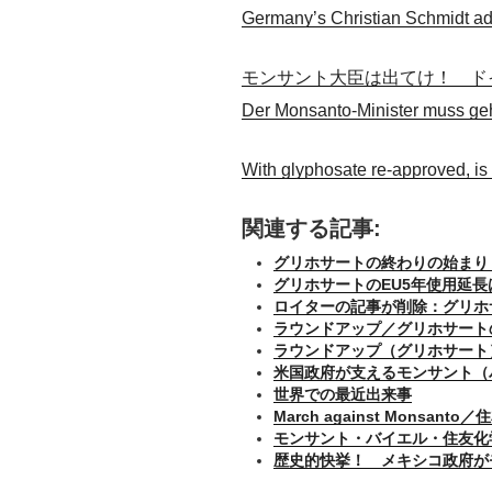
Germany’s Christian Schmidt ad
モンサント大臣は出てけ！ ド
Der Monsanto-Minister muss ge
With glyphosate re-approved, is e
関連する記事:
グリホサートの終わりの始まり
グリホサートのEU5年使用延
ロイターの記事が削除：グリホ
ラウンドアップ／グリホサート
ラウンドアップ（グリホサート
米国政府が支えるモンサント（
世界での最近出来事
March against Monsanto
モンサント・バイエル・住友化
歴史的快挙！ メキシコ政府