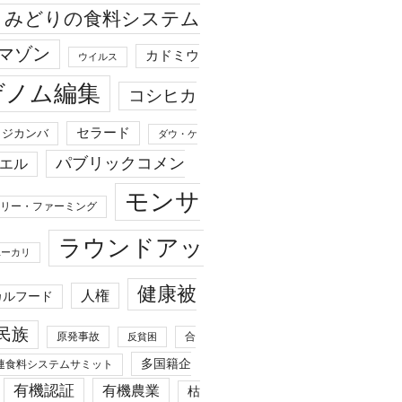
みどりの食料システム
マゾン
カドミウ
ウイルス
ゲノム編集
コシヒカ
セラード
ジカンバ
ダウ・ケ
パブリックコメン
エル
モンサ
リー・ファーミング
ラウンドアッ
ユーカリ
健康被
人権
カルフード
民族
原発事故
合
反貧困
多国籍企
連食料システムサミット
有機認証
有機農業
枯