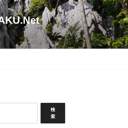
U.Net
検
索