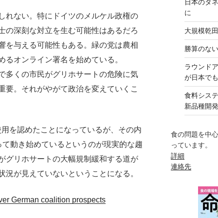
日本のタ
に
しれない。特にドイツのメルケル政権の
士の深刻な対立を生む可能性はあるだろ
大規模乾
響を与える可能性もある。緑の党は農相
勝算のな
めるオンライン署名を始めている。
ラウンド
で多くの市民がグリホサートの危険に気
が日本で
重要。それがやがて政治を変えていくこ
食料シス
新品種開
用を認めたことになっているが、その内
食の問題を中
って動き始めているというのが現実的な趨
っています。
詳細
がグリホサートの大幅規制緩和する道が
連絡先
状況が見えていないということになる。
er German coalition prospects