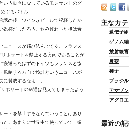
という動きになっているモンサントのグ
をめぐるバトル。
承認の後、ワインかビールで祝杯したか
主なカテ
い祝杯だったろう。飲み終わった後は青
遺伝子組
ゲノム編
いニュースが飛び込んでくる。フランス
放射線育
グリホサートを禁止する方向であることが
農薬
に寝返ったはずのドイツもフランスと協
種子
・規制する方向で検討というニュースが
ブラジル
長に賛成するなよ）。
リホサートの命運は見えてしまったよう
アマゾン
アグロエ
サートを禁止するなんていうことはあり
最近の記
った。あまりに世界中で使っていて、多