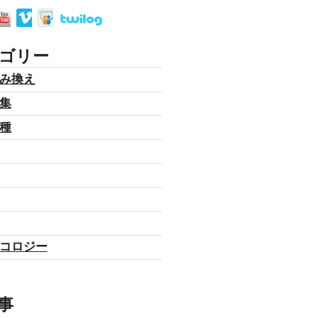
ゴリー
み換え
集
種
コロジー
事