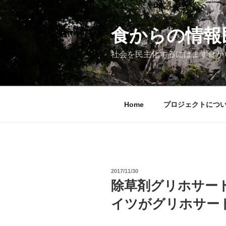
コ
ン
テ
食からの情報民主
ン
ツ
社会を民主化するにはまず食か
へ
ス
キ
ッ
Home
プロジェクトにつ
プ
投
2017/11/30
稿
除草剤グリホサー
日:
イツがグリホサー