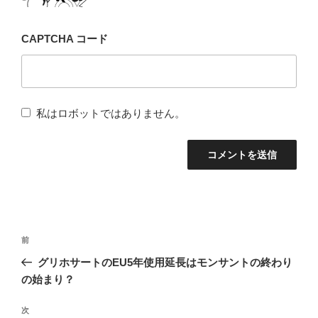
CAPTCHA コード
私はロボットではありません。
投
前
前
稿
の
グリホサートのEU5年使用延長はモンサントの終わり
ナ
投
の始まり？
稿
ビ
次
次