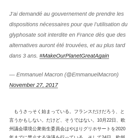
J’ai demandé au gouvernement de prendre les
dispositions nécessaires pour que l’utilisation du
glyphosate soit interdite en France dès que des
alternatives auront été trouvées, et au plus tard
dans 3 ans.
#MakeOurPlanetGreatAgain
— Emmanuel Macron (@EmmanuelMacron)
November 27, 2017
もうさっそく始まっている。フランスだけだろう、と
言うかもしない。だけど、そうではない。10月22日、欧
州議会環境公衆衛生委員会はやはりグリホサートを2020
年までに禁止する決議を行っている。そして24日、欧州