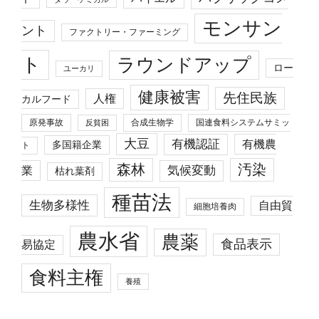
モンサン
ント
ファクトリー・ファーミング
ト
ラウンドアップ
ロー
ユーカリ
健康被害
先住民族
人権
カルフード
原発事故
合成生物学
国連食料システムサミッ
反貧困
大豆
有機認証
有機農
多国籍企業
ト
森林
汚染
業
気候変動
枯れ葉剤
種苗法
生物多様性
自由貿
細胞培養肉
農水省
農薬
食品表示
易協定
食料主権
養殖