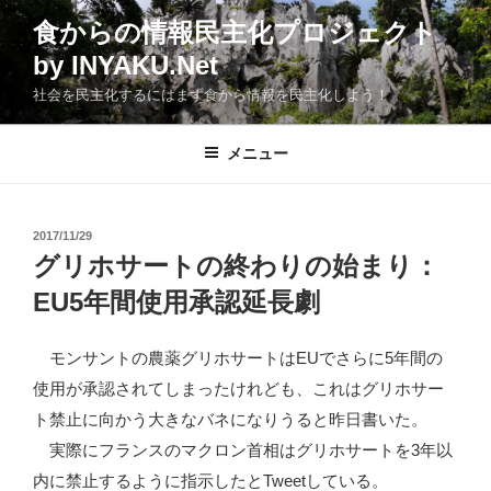
コ
食からの情報民主化プロジェクト
ン
by INYAKU.Net
テ
ン
社会を民主化するにはまず食から情報を民主化しよう！
ツ
へ
メニュー
ス
キ
ッ
投
2017/11/29
プ
稿
グリホサートの終わりの始まり：
日:
EU5年間使用承認延長劇
モンサントの農薬グリホサートはEUでさらに5年間の
使用が承認されてしまったけれども、これはグリホサー
ト禁止に向かう大きなバネになりうると昨日書いた。
実際にフランスのマクロン首相はグリホサートを3年以
内に禁止するように指示したとTweetしている。