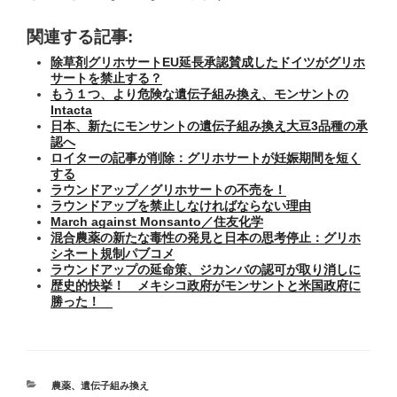
関連する記事:
除草剤グリホサートEU延長承認賛成したドイツがグリホ
サートを禁止する？
もう１つ、より危険な遺伝子組み換え、モンサントの
Intacta
日本、新たにモンサントの遺伝子組み換え大豆3品種の承
認へ
ロイターの記事が削除：グリホサートが妊娠期間を短く
する
ラウンドアップ／グリホサートの不売を！
ラウンドアップを禁止しなければならない理由
March against Monsanto／住友化学
混合農薬の新たな毒性の発見と日本の思考停止：グリホ
シネート規制パブコメ
ラウンドアップの延命策、ジカンバの認可が取り消しに
歴史的快挙！ メキシコ政府がモンサントと米国政府に
勝った！
カ
農薬
、
遺伝子組み換え