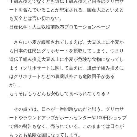
子組み換えでなくとも遺伝子組み換えと同等のグリホサ
ートを含んでいることが想定される。国産大豆といえと
も安全とは言い切れない。
日産化学：大豆収穫前散布プロモーションページ
さらに小麦が緩和されてしまえば、大豆以上に小麦か
ら日本の住民はグリホサートを摂取してしまう、つまり
遺伝子組み換え大豆以上に小麦が危険な食物になってし
まう（グリホサートに関して言えば。遺伝子組み換えに
はグリホサートなどの農薬以外にも危険因子がある
が）。
もうそばもうどんも安心して食べられなくなる？
その点では、日本が一番問題なのだと思う。グリホサ
ートやラウンドアップがホームセンターや100円ショップ
で何の警告もなく、売られている。このままでは日本が
もっとも危険な国になってしまう。