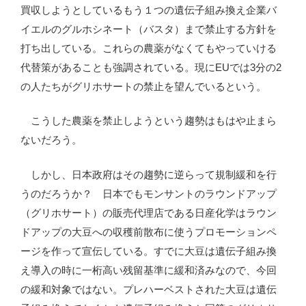
買収しようとしているもう１つの遺伝子組み換え企業バ
イエルのグルホシネート（バスタ）まで禁止する方針を
打ち出している。これらの農薬がなくてもやっていける
代替策があることも強調されている。現にEUでは3分の2
の人たちがグリホサートの禁止を望んでいるという。
こうした農薬を禁止しようという趨勢はもはや止まら
ないだろう。
しかし、日本政府はその趨勢に逆らって規制緩和を行
うのだろうか？ 日本でもモンサントのラウンドアップ
（グリホサート）の販売代理店である日産化学はラウン
ドアップの大豆への収穫前散布に使うプロモーションペ
ージを作って宣伝している。すでに大豆は遺伝子組み換
え導入の時に一桁高い残留基準に緩和済みなので、今回
の緩和対象ではない。プレハーベストされた大豆は遺伝