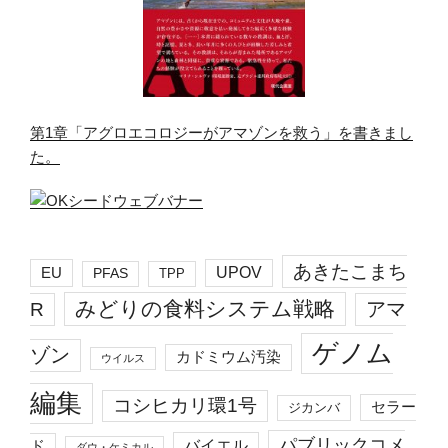
第1章「アグロエコロジーがアマゾンを救う」を書きまし
た。
あきたこまち
EU
UPOV
PFAS
TPP
みどりの食料システム戦略
R
アマ
ゲノム
ゾン
カドミウム汚染
ウイルス
編集
コシヒカリ環1号
セラー
ジカンバ
パブリックコメ
バイエル
ド
ダウ・ケミカル