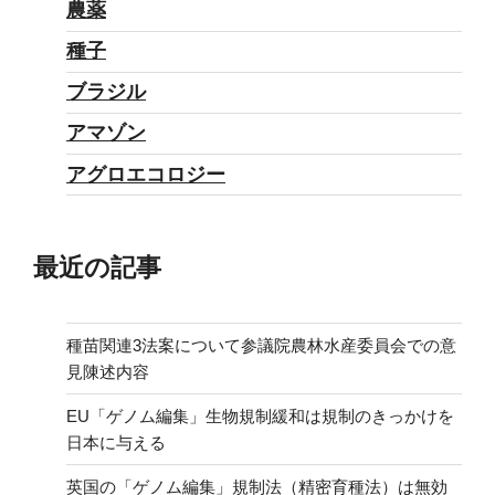
農薬
種子
ブラジル
アマゾン
アグロエコロジー
最近の記事
種苗関連3法案について参議院農林水産委員会での意
見陳述内容
EU「ゲノム編集」生物規制緩和は規制のきっかけを
日本に与える
英国の「ゲノム編集」規制法（精密育種法）は無効