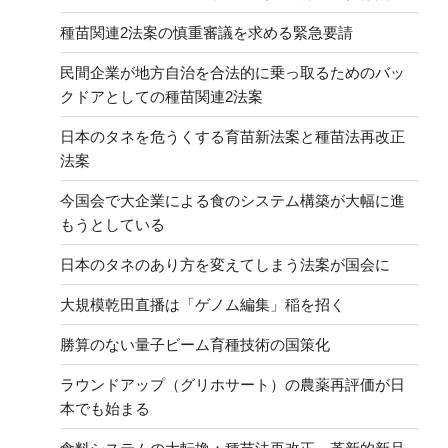
種苗関連2法案の慎重審議を求める緊急要請
民間企業が地方自治を合法的に乗っ取るためのバッ
クドアとしての種苗関連2法案
日本のタネを危うくする育苗新法案と種苗法再改正
法案
今国会で大企業による食のシステム構築が大幅に進
もうとしている
日本のタネのあり方を変えてしまう法案が国会に
大規模乾田直播は「ゲノム編集」稲を招く
勝算のない量子ビーム育種技術の国策化
ラウンドアップ（グリホサート）の農薬再評価が日
本でも始まる