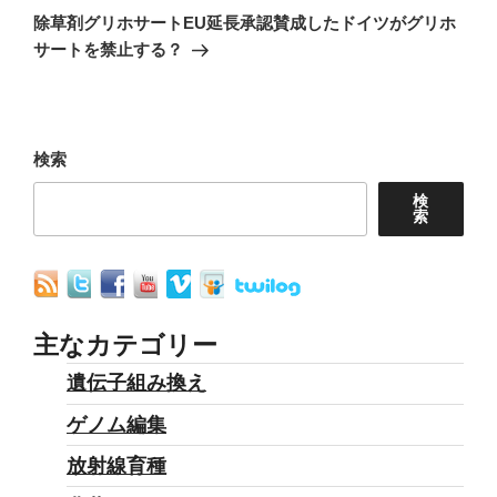
ゲ
の
除草剤グリホサートEU延長承認賛成したドイツがグリホ
ー
投
サートを禁止する？
シ
稿
ョ
ン
検索
検
索
主なカテゴリー
遺伝子組み換え
ゲノム編集
放射線育種