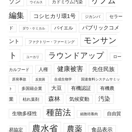
ゲノム
ゾン
カドミウム汚染
ウイルス
編集
コシヒカリ環1号
セラー
ジカンバ
パブリックコメ
バイエル
ド
ダウ・ケミカル
モンサン
ント
ファクトリー・ファーミング
ト
ラウンドアップ
ロー
ユーカリ
健康被害
先住民族
人権
カルフード
原発事故
合成生物学
国連食料システムサミッ
反貧困
大豆
有機認証
有機農
多国籍企業
ト
森林
汚染
業
気候変動
枯れ葉剤
種苗法
生物多様性
自由貿
細胞培養肉
農水省
農薬
食品表示
易協定