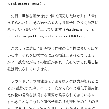
to risk assessments
）。
先日、世界を驚かせた中国で病死した豚が川に大量に
捨てられた件、その病死の原因は遺伝子組み換え飼料に
あるという疑いも浮上しています（
Pig deaths, human
reproductive problems, and suspected GMOs
）。
このように遺伝子組み換え作物の安全性に疑いが出て
いる中、それを払拭するに足る検証はされたでしょう
か？ 残念ながらその検証がされ、安心できるに足る情
報は提供されていません。
ラウンドアップ耐性遺伝子組み換えの効力が切れるこ
とが確認できた今、そして、次から次へと遺伝子組み換
え作物の危険を指摘する研究が発表されてきている今、
すべきことはこうした遺伝子組み換え技術そのものの見
直しであり、次から次へと新しいより危険な農薬を持ち