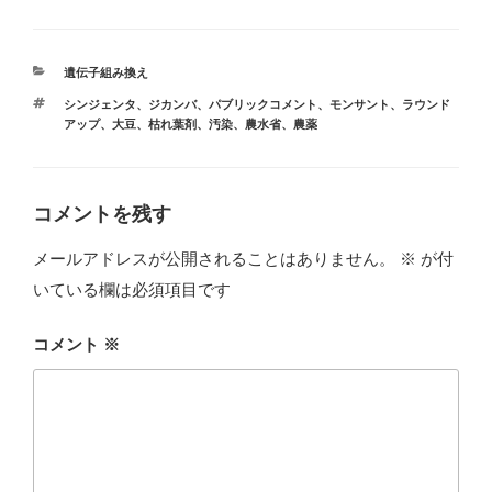
カ
遺伝子組み換え
テ
タ
シンジェンタ
、
ジカンバ
、
パブリックコメント
、
モンサント
、
ラウンド
ゴ
グ
アップ
、
大豆
、
枯れ葉剤
、
汚染
、
農水省
、
農薬
リ
ー
コメントを残す
メールアドレスが公開されることはありません。
※
が付
いている欄は必須項目です
コメント
※