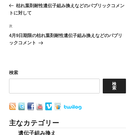
稿
の
枯れ葉剤耐性遺伝子組み換えなどのパブリックコメン
ナ
投
トに対して
稿
ビ
次
次
ゲ
の
4月9日期限の枯れ葉剤耐性遺伝子組み換えなどのパブリ
ー
投
ックコメント
シ
稿
ョ
ン
検索
検
索
主なカテゴリー
遺伝子組み換え