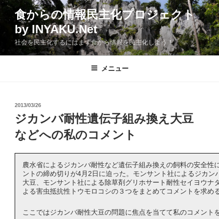
コ
食からの情報民主化プロジェクト
ン
by INYAKU.Net
テ
ン
社会を民主化するにはまず食から情報を民主化しよう！
ツ
へ
メニュー
ス
キ
ッ
投
2013/03/26
プ
稿
ジカンバ耐性遺伝子組み換え大豆
日:
などへの私のコメント
農水省によるジカンバ耐性など遺伝子組み換えの飼料の安全性
ントの締め切りが4月2日に迫った。モンサント社によるジカン
大豆、モンサント社による除草剤グリホサート耐性セイヨウナ
よる害虫抵抗性トウモロコシの３つをまとめてコメントを求め
ここではジカンバ耐性大豆の問題に焦点を当てて私のコメント