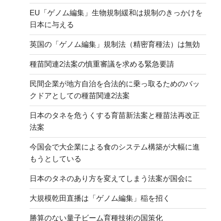
EU「ゲノム編集」生物規制緩和は規制のきっかけを
日本に与える
英国の「ゲノム編集」規制法（精密育種法）は無効
種苗関連2法案の慎重審議を求める緊急要請
民間企業が地方自治を合法的に乗っ取るためのバッ
クドアとしての種苗関連2法案
日本のタネを危うくする育苗新法案と種苗法再改正
法案
今国会で大企業による食のシステム構築が大幅に進
もうとしている
日本のタネのあり方を変えてしまう法案が国会に
大規模乾田直播は「ゲノム編集」稲を招く
勝算のない量子ビーム育種技術の国策化