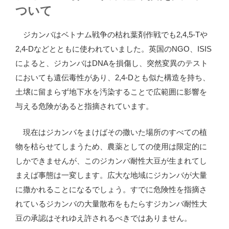
ついて
ジカンバはベトナム戦争の枯れ葉剤作戦でも2,4,5-Tや
2,4-Dなどとともに使われていました。英国のNGO、ISIS
によると、ジカンバはDNAを損傷し、突然変異のテスト
においても遺伝毒性があり、2,4-Dとも似た構造を持ち、
土壌に留まらず地下水を汚染することで広範囲に影響を
与える危険があると指摘されています。
現在はジカンバをまけばその撒いた場所のすべての植
物を枯らせてしまうため、農薬としての使用は限定的に
しかできませんが、このジカンバ耐性大豆が生まれてし
まえば事態は一変します。広大な地域にジカンバが大量
に撒かれることになるでしょう。すでに危険性を指摘さ
れているジカンバの大量散布をもたらすジカンバ耐性大
豆の承認はそれゆえ許されるべきではありません。