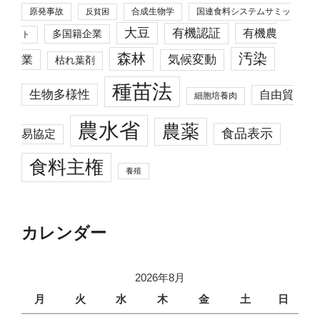
原発事故
合成生物学
国連食料システムサミッ
反貧困
大豆
有機認証
有機農
多国籍企業
ト
森林
汚染
業
気候変動
枯れ葉剤
種苗法
生物多様性
自由貿
細胞培養肉
農水省
農薬
食品表示
易協定
食料主権
養殖
カレンダー
2026年8月
月
火
水
木
金
土
日