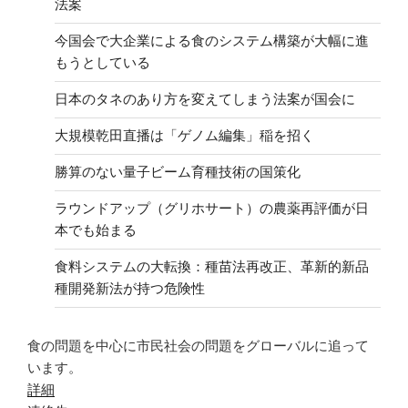
法案
今国会で大企業による食のシステム構築が大幅に進
もうとしている
日本のタネのあり方を変えてしまう法案が国会に
大規模乾田直播は「ゲノム編集」稲を招く
勝算のない量子ビーム育種技術の国策化
ラウンドアップ（グリホサート）の農薬再評価が日
本でも始まる
食料システムの大転換：種苗法再改正、革新的新品
種開発新法が持つ危険性
食の問題を中心に市民社会の問題をグローバルに追って
います。
詳細