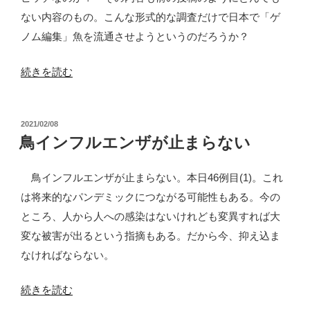
−培
ない内容のもの。こんな形式的な調査だけで日本で「ゲ
養
ノム編集」魚を流通させようというのだろうか？
肉
が
“急
続きを読む
持
ピ
つ
ッ
致
投
2021/02/08
チ
稿
鳥インフルエンザが止まらない
命
で
日:
的
進
鳥インフルエンザが止まらない。本日46例目(1)。これ
な
む
は将来的なパンデミックにつながる可能性もある。今の
欠
「ゲ
ところ、人から人への感染はないけれども変異すれば大
陥”
ノ
変な被害が出るという指摘もある。だから今、抑え込ま
の
ム
なければならない。
編
集」
“鳥
続きを読む
魚
イ