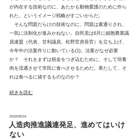
の
が内在する技術なのに、あたかも動物愛護のために作ら
闘
れた、というイメージ戦略がすごいからだ。
い
そんな問題だらけの技術なのに、問題は素通りされ、
に
一気に法制化が進みかねない。自民党は6月に細胞農業議
勝
員連盟（代表、甘利議員、松野官房長官）を立ち上げ、
ち
今年中の法案作りに動いている(1)。法案がなぜ必要
目
か？ それをまずは税金をつぎ込むために、そして培養
は
肉を流通させて市民に食べさせるためだ。果たして、そ
あ
れは食べるに値するものなのか？
る？”
の
“「細
続きを読む
胞
農
投
2022/06/16
業」
稿
人造肉推進議連発足、進めてはいけ
は
日:
ない
危