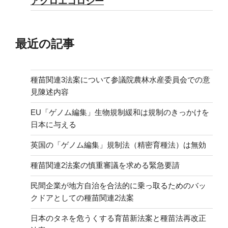
アグロエコロジー
最近の記事
種苗関連3法案について参議院農林水産委員会での意
見陳述内容
EU「ゲノム編集」生物規制緩和は規制のきっかけを
日本に与える
英国の「ゲノム編集」規制法（精密育種法）は無効
種苗関連2法案の慎重審議を求める緊急要請
民間企業が地方自治を合法的に乗っ取るためのバッ
クドアとしての種苗関連2法案
日本のタネを危うくする育苗新法案と種苗法再改正