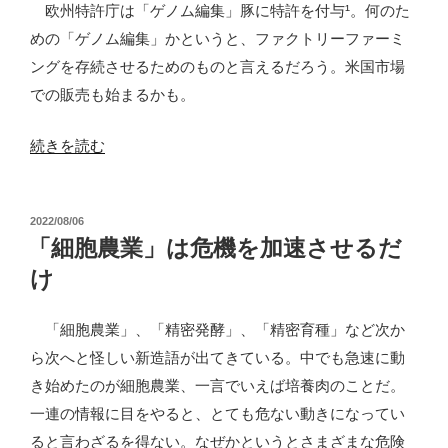
欧州特許庁は「ゲノム編集」豚に特許を付与¹。何のた
めの「ゲノム編集」かというと、ファクトリーファーミ
ングを存続させるためのものと言えるだろう。米国市場
での販売も始まるかも。
“「ゲ
続きを読む
ノ
ム
投
2022/08/06
編
稿
「細胞農業」は危機を加速させるだ
集」
日:
け
豚、
ウ
「細胞農業」、「精密発酵」、「精密育種」など次か
イ
ら次へと怪しい新造語が出てきている。中でも急速に動
ル
き始めたのが細胞農業、一言でいえば培養肉のことだ。
ス
一連の情報に目をやると、とても危ない動きになってい
と
ると言わざるを得ない。なぜかというとさまざまな危険