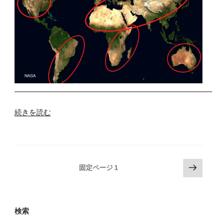
“地
続きを読む
球
の
砂
投
次
漠
固定ページ
1
の
稿
化
ペ
を
の
ー
防
ペ
ジ
検索