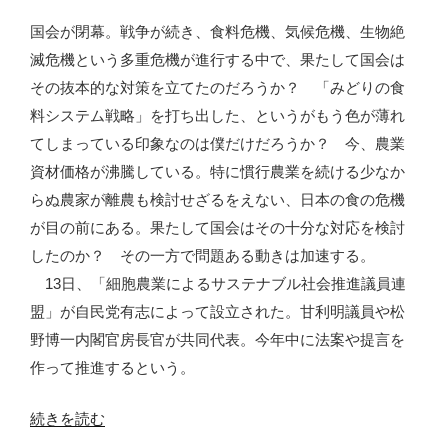
機
国会が閉幕。戦争が続き、食料危機、気候危機、生物絶
を
滅危機という多重危機が進行する中で、果たして国会は
加
その抜本的な対策を立てたのだろうか？ 「みどりの食
速
料システム戦略」を打ち出した、というがもう色が薄れ
さ
てしまっている印象なのは僕だけだろうか？ 今、農業
せ
資材価格が沸騰している。特に慣行農業を続ける少なか
る
らぬ農家が離農も検討せざるをえない、日本の食の危機
だ
が目の前にある。果たして国会はその十分な対応を検討
け”
したのか？ その一方で問題ある動きは加速する。
の
13日、「細胞農業によるサステナブル社会推進議員連
盟」が自民党有志によって設立された。甘利明議員や松
野博一内閣官房長官が共同代表。今年中に法案や提言を
作って推進するという。
“人
続きを読む
造