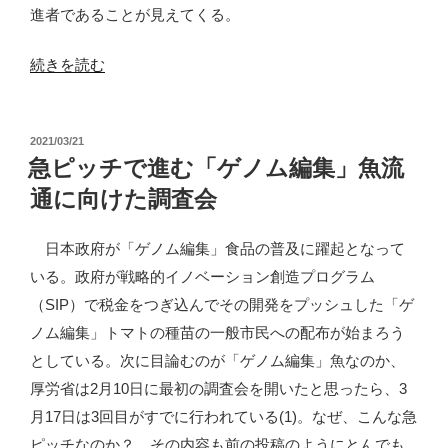
進者であることが見えてくる。
“合
続きを読む
成
食
投
2021/03/21
は
稿
急ピッチで進む「ゲノム編集」魚流
世
日:
通に向けた調査会
界
に
日本政府が「ゲノム編集」食品の普及に躍起となって
何
いる。政府が戦略的イノベーション創造プログラム
を
（SIP）で税金をつぎ込んでその開発をプッシュした「ゲ
も
ノム編集」トマトの種苗の一般市民への配布が始まろう
た
としている。次に目論むのが「ゲノム編集」魚なのか、
ら
厚労省は2月10日に最初の調査会を開いたと思ったら、3
す
月17日は3回目がすでに行われている(1)。なぜ、こんな急
か？
ピッチなのか？ その内容も前の投稿のようにとんでも