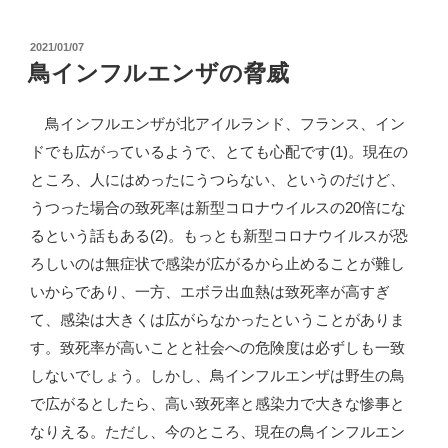
流
ン
通
投
2021/01/07
フ
稿
鳥インフルエンザの脅威
に
ル
日:
向
エ
鳥インフルエンザが北アイルランド、フランス、イン
け
ン
ドでも広がっているようで、とても心配です(1)。現在の
た
ザ
ところ、人にはめったにうつらない、というのだけど、
調
が
うつった場合の致死率は新型コロナウイルスの20倍にな
査
止
るという話もある(2)。もっとも新型コロナウイルスが恐
会”
ま
ろしいのは無症状で感染が広がるから止めることが難し
の
ら
いからであり、一方、エボラ出血熱は致死率が高すぎ
な
て、感染は大きくは広がらなかったということがありま
い”
す。致死率が高いことと社会への危険度は必ずしも一致
の
しないでしょう。しかし、鳥インフルエンザは野生の鳥
で広がるとしたら、高い致死率と感染力で大きな惨事と
なりえる。ただし、今のところ、現在の鳥インフルエン