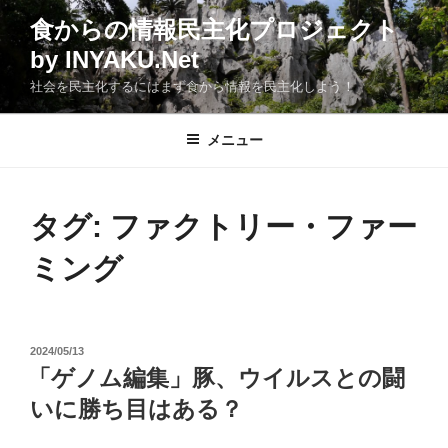
コ
食からの情報民主化プロジェクト
ン
by INYAKU.Net
テ
ン
社会を民主化するにはまず食から情報を民主化しよう！
ツ
へ
メニュー
ス
キ
ッ
タグ:
ファクトリー・ファー
プ
ミング
投
2024/05/13
稿
「ゲノム編集」豚、ウイルスとの闘
日:
いに勝ち目はある？