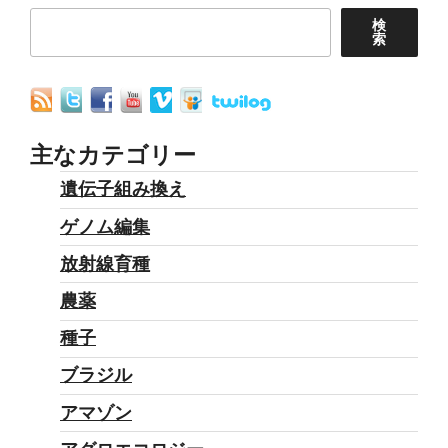
ぐ
ー
検
方
索
ジ
法
送
と
り
し
て
主なカテゴリー
の
遺伝子組み換え
畜
ゲノム編集
産”
の
放射線育種
農薬
種子
ブラジル
アマゾン