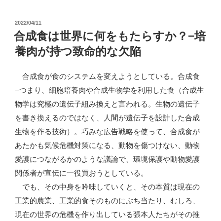
肉
投
2022/04/11
推
稿
合成食は世界に何をもたらすか？−培
進
日:
養肉が持つ致命的な欠陥
議
連
合成食が食のシステムを変えようとしている。合成食
発
−つまり、細胞培養肉や合成生物学を利用した食（合成生
足、
物学は究極の遺伝子組み換えと言われる。生物の遺伝子
進
を書き換えるのではなく、人間が遺伝子を設計した合成
め
生物を作る技術）。巧みな広告戦略を使って、合成食が
て
あたかも気候危機対策になる、動物を傷つけない、動物
は
愛護につながるかのような議論で、環境保護や動物愛護
い
関係者が宣伝に一役買おうとしている。
け
でも、その中身を吟味していくと、その本質は現在の
な
工業的農業、工業的食そのものにぶち当たり、むしろ、
い”
現在の世界の危機を作り出している張本人たちがその推
の