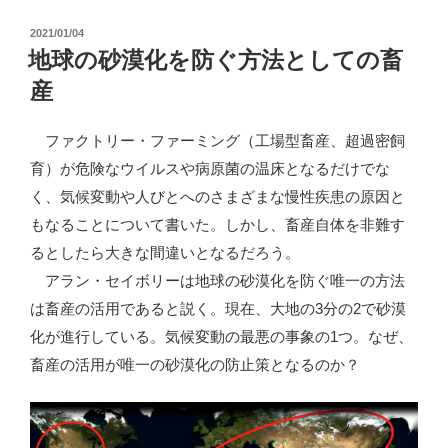
ン
投
2021/01/04
フ
稿
地球の砂漠化を防ぐ方法としての畜
ル
日:
産
エ
ン
ファクトリー・ファーミング（工場型畜産、超過密飼
ザ
育）が危険なウイルスや病原菌の温床となるだけでな
の
く、気候変動や人びとへのさまざまな慢性疾患の原因と
脅
もなることについて書いた。しかし、畜産自体を非難す
威”
るとしたら大きな間違いとなるだろう。
の
アラン・セイボリーは地球の砂漠化を防ぐ唯一の方法
は畜産の活用であると説く。現在、大地の3分の2で砂漠
化が進行している。気候変動の最悪の事象の1つ。なぜ、
畜産の活用が唯一の砂漠化の防止策となるのか？