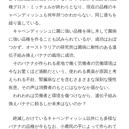
種グロス・ミッチェルが終わりとなり、現在の品種のキ
ャベンディッシュも何年持つかわからない。同じ過ちを
繰り返している。
キャベンディッシュに菌に強い品種を挿し木して菌病
に強い品種を作ることも試みられているが、成功はおぼ
つかず。オーストラリアの研究所は菌病に耐性のある遺
伝子組み換えバナナの栽培に成功。
そのバナナが作られる産地で働く労働者の労働環境は
今なお驚くほど過酷だという。使われる農薬が原因と考
えられる不妊、腎臓病などを含むさまざまな深刻な慢性
疾患。その声は消費者のもとにはなかなか届かない。
われわれは労働者と環境を傷つけながら、遺伝子組み
換えバナナに頼るしか未来はないのか？
絶滅しかけているキャベンディッシュ以外にも多様な
バナナの品種が今もなお、小農民の手によって作られて