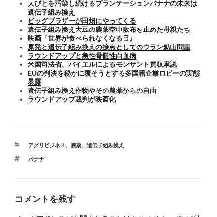
人びとを汚染し続けるプランテーションバナナの未来は
遺伝子組み換え
ビッグブラザーが田畑にやってくる
遺伝子組み換え大豆の農薬空中散布を止めた母親たち
映画『世界が食べられなくなる日』
原発と遺伝子組み換えの接点としてのウラン鉱山問題
ラウンドアップと急性骨髄性白血病
米国司法省、バイエルによるモンサント買収承認
EUの判決を秘かに覆そうとする多国籍企業ロビーの実態
暴露
遺伝子組み換え作物やその農薬からの自由
ラウンドアップ裁判が映画化
カ
アグリビジネス
、
農薬
、
遺伝子組み換え
テ
タ
バナナ
ゴ
グ
リ
ー
コメントを残す