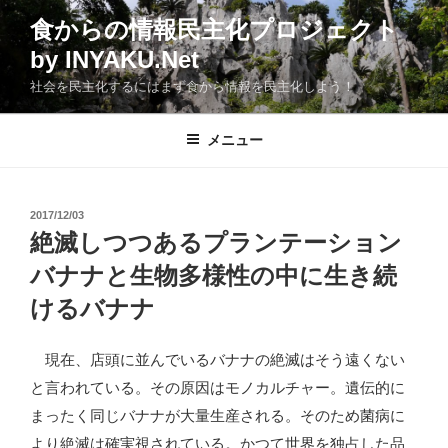
コ
食からの情報民主化プロジェクト
ン
by INYAKU.Net
テ
ン
社会を民主化するにはまず食から情報を民主化しよう！
ツ
へ
メニュー
ス
キ
ッ
投
2017/12/03
プ
稿
絶滅しつつあるプランテーション
日:
バナナと生物多様性の中に生き続
けるバナナ
現在、店頭に並んでいるバナナの絶滅はそう遠くない
と言われている。その原因はモノカルチャー。遺伝的に
まったく同じバナナが大量生産される。そのため菌病に
より絶滅は確実視されている。かつて世界を独占した品