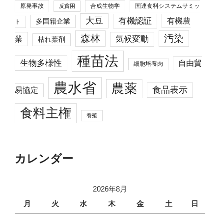
原発事故
合成生物学
国連食料システムサミッ
反貧困
大豆
有機認証
有機農
多国籍企業
ト
森林
汚染
業
気候変動
枯れ葉剤
種苗法
生物多様性
自由貿
細胞培養肉
農水省
農薬
食品表示
易協定
食料主権
養殖
カレンダー
2026年8月
月
火
水
木
金
土
日