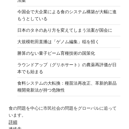
法案
今国会で大企業による食のシステム構築が大幅に進
もうとしている
日本のタネのあり方を変えてしまう法案が国会に
大規模乾田直播は「ゲノム編集」稲を招く
勝算のない量子ビーム育種技術の国策化
ラウンドアップ（グリホサート）の農薬再評価が日
本でも始まる
食料システムの大転換：種苗法再改正、革新的新品
種開発新法が持つ危険性
食の問題を中心に市民社会の問題をグローバルに追って
います。
詳細
連絡先