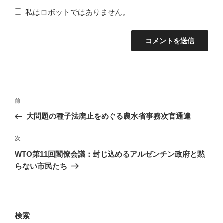
私はロボットではありません。
投
前
前
稿
の
大問題の種子法廃止をめぐる農水省事務次官通達
ナ
投
稿
次
次
ビ
の
WTO第11回閣僚会議：封じ込めるアルゼンチン政府と黙
ゲ
投
らない市民たち
ー
稿
シ
ョ
検索
ン