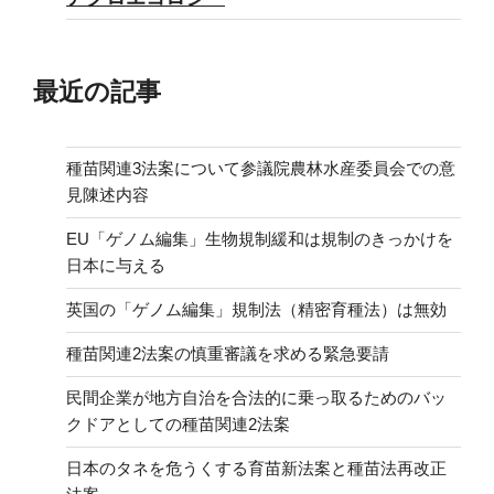
最近の記事
種苗関連3法案について参議院農林水産委員会での意
見陳述内容
EU「ゲノム編集」生物規制緩和は規制のきっかけを
日本に与える
英国の「ゲノム編集」規制法（精密育種法）は無効
種苗関連2法案の慎重審議を求める緊急要請
民間企業が地方自治を合法的に乗っ取るためのバッ
クドアとしての種苗関連2法案
日本のタネを危うくする育苗新法案と種苗法再改正