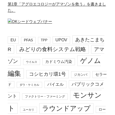
第1章「アグロエコロジーがアマゾンを救う」を書きまし
た。
あきたこまち
EU
UPOV
PFAS
TPP
みどりの食料システム戦略
R
アマ
ゲノム
ゾン
カドミウム汚染
ウイルス
編集
コシヒカリ環1号
セラー
ジカンバ
パブリックコメ
バイエル
ド
ダウ・ケミカル
モンサン
ント
ファクトリー・ファーミング
ト
ラウンドアップ
ロー
ユーカリ