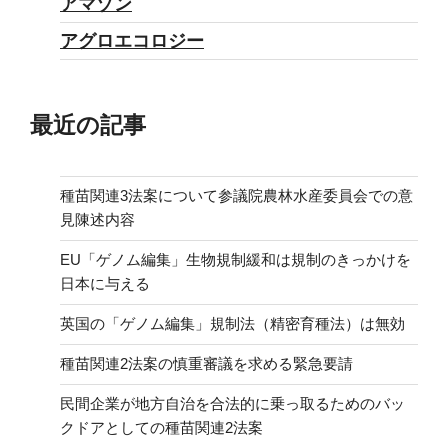
アマゾン
アグロエコロジー
最近の記事
種苗関連3法案について参議院農林水産委員会での意
見陳述内容
EU「ゲノム編集」生物規制緩和は規制のきっかけを
日本に与える
英国の「ゲノム編集」規制法（精密育種法）は無効
種苗関連2法案の慎重審議を求める緊急要請
民間企業が地方自治を合法的に乗っ取るためのバッ
クドアとしての種苗関連2法案