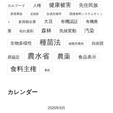
健康被害
先住民族
人権
カルフード
原発事故
合成生物学
国連食料システムサミッ
反貧困
大豆
有機認証
有機農
多国籍企業
ト
森林
汚染
業
気候変動
枯れ葉剤
種苗法
生物多様性
自由貿
細胞培養肉
農水省
農薬
食品表示
易協定
食料主権
養殖
カレンダー
2026年8月