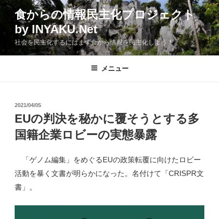
コ
食からの情報民主化プロジェクト
ン
by INYAKU.Net
テ
ン
社会を民主化するにはまず食から情報を民主化しよう！
ツ
へ
メニュー
ス
キ
ッ
投
2021/04/05
プ
稿
EUの判決を秘かに覆そうとする多
日:
国籍企業ロビーの実態暴露
「ゲノム編集」をめぐるEUの政策転覆に向けたロビー
活動を暴く文書が明らかになった。名付けて「CRISPR文
書」。