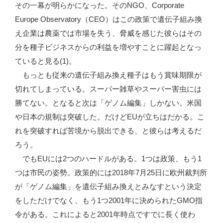
その一幕が明らかになった。そのNGO、Corporate
Europe Observatory（CEO）はこの政策で遺伝子組み換
え企業は農薬では市場を失う、脅威を感じた彼らはその
分を種子ビジネスからの利益を増やすことに躍起となっ
ていると見る(1)。
もっとも従来の遺伝子組み換え種子はもう賞味期限が
切れてしまっている。スーパー雑草やスーパー害虫には
勝てない。となると次は「ゲノム編集」しかない。米国
や日本の規制は突破した。だけどEUが立ちはだかる。こ
れを突破すれば苦境から脱出できる、と彼らは考えるだ
ろう。
でもEUには2つのハードルがある。1つは政策、もう1
つは市民の姿勢。政策的には2018年7月25日に欧州裁判所
が「ゲノム編集」を遺伝子組み換えとみなすという決定
をしただけでなく、もう1つ2001年に決められたGMO指
令がある。これによると2001年時点ですでに長く使わ