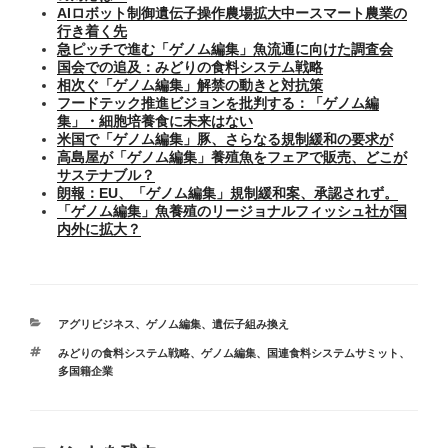
AIロボット制御遺伝子操作農場拡大中ースマート農業の
行き着く先
急ピッチで進む「ゲノム編集」魚流通に向けた調査会
国会での追及：みどりの食料システム戦略
相次ぐ「ゲノム編集」解禁の動きと対抗策
フードテック推進ビジョンを批判する：「ゲノム編
集」・細胞培養食に未来はない
米国で「ゲノム編集」豚、さらなる規制緩和の要求が
高島屋が「ゲノム編集」養殖魚をフェアで販売、どこが
サステナブル？
朗報：EU、「ゲノム編集」規制緩和案、承認されず。
「ゲノム編集」魚養殖のリージョナルフィッシュ社が国
内外に拡大？
カ
アグリビジネス
、
ゲノム編集
、
遺伝子組み換え
テ
タ
みどりの食料システム戦略
、
ゲノム編集
、
国連食料システムサミット
、
ゴ
グ
多国籍企業
リ
ー