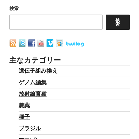
ョ
検索
ン
検
索
主なカテゴリー
遺伝子組み換え
ゲノム編集
放射線育種
農薬
種子
ブラジル