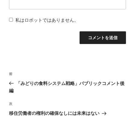
私はロボットではありません。
投
前
前
稿
の
「みどりの食料システム戦略」パブリックコメント後
ナ
投
編
稿
ビ
次
次
ゲ
の
移住労働者の権利の確保なしには未来はない
ー
投
シ
稿