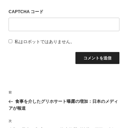
CAPTCHA コード
私はロボットではありません。
投
前
前
稿
の
食事を介したグリホサート曝露の増加：日本のメディ
ナ
投
アが報道
稿
ビ
次
次
ゲ