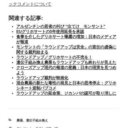
ックコメントについて
関連する記事:
アルゼンチンの若者の叫び “出てけ モンサント”
EUグリホサートの5年使用延長を承認
食事を介したグリホサート曝露の増加：日本のメディア
が報道
モンサントの「ラウンドアップは安全」の宣伝の虚偽に
関する裁判始まる
ラウンドアップ／グリホサートの不売を！
遺伝子組み換え農業もラウンドアップも終わりが見えた
クローズアップ現代の報道の意義：日本の現実を見つめ
よう
ラウンドアップ裁判が映画化
混合農薬の新たな毒性の発見と日本の思考停止：グリホ
シネート規制パブコメ
ラウンドアップの延命策、ジカンバの認可が取り消しに
カ
農薬
、
遺伝子組み換え
テ