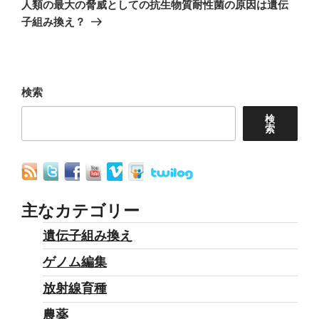
の
人類の最大の脅威としての抗生物質耐性菌の原因は遺伝
ー
投
子組み換え？
シ
稿
ョ
ン
検索
検
索
主なカテゴリー
遺伝子組み換え
ゲノム編集
放射線育種
農薬