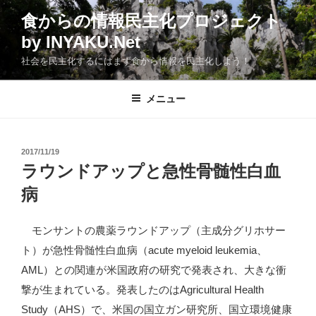
コ
食からの情報民主化プロジェクト
ン
by INYAKU.Net
テ
ン
社会を民主化するにはまず食から情報を民主化しよう！
ツ
へ
メニュー
ス
キ
ッ
投
2017/11/19
プ
稿
ラウンドアップと急性骨髄性白血
日:
病
モンサントの農薬ラウンドアップ（主成分グリホサー
ト）が急性骨髄性白血病（acute myeloid leukemia、
AML）との関連が米国政府の研究で発表され、大きな衝
撃が生まれている。発表したのはAgricultural Health
Study（AHS）で、米国の国立ガン研究所、国立環境健康