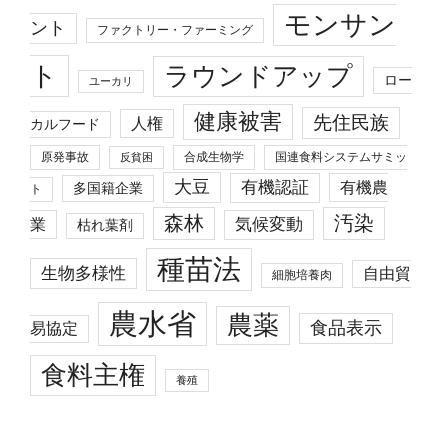
モンサン
ント
ファクトリー・ファーミング
ト
ラウンドアップ
ロー
ユーカリ
健康被害
先住民族
人権
カルフード
原発事故
合成生物学
国連食料システムサミッ
反貧困
大豆
有機認証
有機農
多国籍企業
ト
森林
汚染
業
気候変動
枯れ葉剤
種苗法
生物多様性
自由貿
細胞培養肉
農水省
農薬
食品表示
易協定
食料主権
養殖