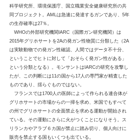
科学研究所、環境保護庁、国立職業安全健康研究所の共
同プロジェクト。AMLは急速に発達するガンであり、5年
の生存確率は27％。
WHOの外部研究機関IARC（国際ガン研究機関）は
2015年グリホサートを2Aの発ガン性物質に分類した（2A
は実験動物での発ガン性確認、人間ではデータ不十分、
ということでヒトに対して「おそらく発ガン性がある」
という分類となる）。モンサントはIARCの研究を攻撃し
たが、この判断には11の国から17人の専門家が精査した
ものであり、揺らぐものではない。
フランスでは1700人の医師によって作られる連合体が
グリホサートの市場からの一掃を求め、米国でもすべて
の州でグリホサートの全面禁止を求める運動が開始され
ている。その運動にさらに火がつくことになりそう。ス
リランカやアラブ６カ国が禁止に踏み切り、個人向けに
販売を禁止する国もいくつも出ている。