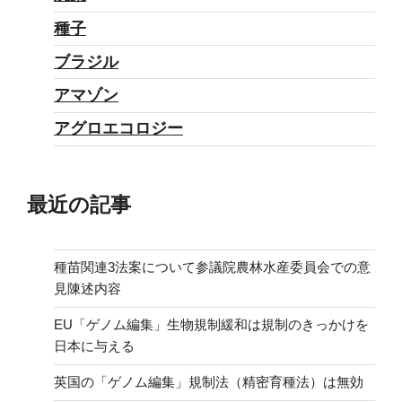
種子
ブラジル
アマゾン
アグロエコロジー
最近の記事
種苗関連3法案について参議院農林水産委員会での意
見陳述内容
EU「ゲノム編集」生物規制緩和は規制のきっかけを
日本に与える
英国の「ゲノム編集」規制法（精密育種法）は無効