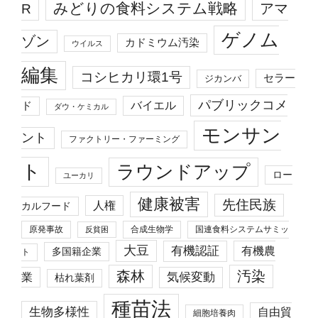
みどりの食料システム戦略
R
アマ
ゲノム
ゾン
カドミウム汚染
ウイルス
編集
コシヒカリ環1号
セラー
ジカンバ
パブリックコメ
バイエル
ド
ダウ・ケミカル
モンサン
ント
ファクトリー・ファーミング
ト
ラウンドアップ
ロー
ユーカリ
健康被害
先住民族
人権
カルフード
原発事故
合成生物学
国連食料システムサミッ
反貧困
大豆
有機認証
有機農
多国籍企業
ト
森林
汚染
業
気候変動
枯れ葉剤
種苗法
生物多様性
自由貿
細胞培養肉