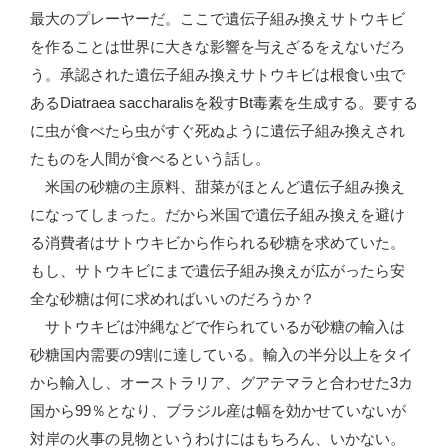
最大のプレーヤーだ。ここで遺伝子組み換えサトウキビ
を作ることは世界に大きな影響を与えざるをえないだろ
う。承認された遺伝子組み換えサトウキビは根食い虫で
あるDiatraea saccharalisを殺すBt毒素を生成する。要する
に虫が食べたら虫がすぐ死ぬように遺伝子組み換えされ
たものを人間が食べるという話し。
米国の砂糖の主原料、甜菜がほとんど遺伝子組み換え
になってしまった。だから米国で遺伝子組み換えを避け
る消費者はサトウキビから作られる砂糖を求めていた。
もし、サトウキビにまで遺伝子組み換えが広がったら安
全な砂糖は何に求めればいいのだろうか？
サトウキビは沖縄などで作られているが砂糖の輸入は
砂糖国内需要の9割に達している。輸入の半分以上をタイ
から輸入し、オーストラリア、グアテマラと合わせた3カ
国から99％となり、ブラジル産は幅を効かせていないが
対岸の火事の見物というわけにはもちろん、いかない。