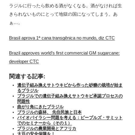
ラジルに行ったら飲める酒がなくなる。酒がなければ生
きられないものにとって地獄の国になってしまう。あ
ぁ…。
Brasil aprova 1ª cana transgênica no mundo, diz CTC
Brazil approves world’s first commercial GM sugarcane:
developer CTC
関連する記事:
遺伝子組み換えサトウキビから作った砂糖の栽培が始ま
るブラジル
ブラジルでの遺伝子組み換えサトウキビ承認プロセスの
問題性
曲がり角にきたブラジル
ブラジルの森林、 先住民族と日本
バイオパイラシー問題を考える：ピープルズ・サミット
でのセミナーから（その１）
ブラジルの農業開発とアフリカ
大豆の安全保障を！