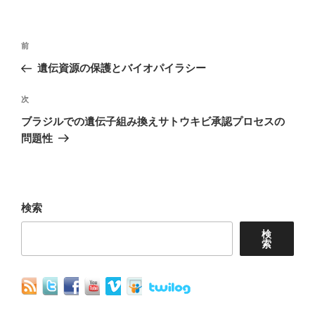
投
前
前
稿
の
遺伝資源の保護とバイオパイラシー
ナ
投
稿
次
次
ビ
の
ブラジルでの遺伝子組み換えサトウキビ承認プロセスの
ゲ
投
問題性
ー
稿
シ
ョ
検索
ン
検
索