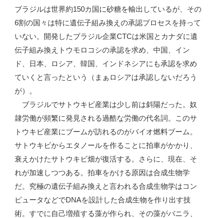
ブラジルは世界約150カ国に砂糖を輸出しているが、その
6割の国々は特に遺伝子組み換えの承認プロセスを持って
いない。開発したブラジル企業CTCは米国とカナダに遺
伝子組み換えトウモロコシの承認を求め、中国、イン
ド、日本、ロシア、韓国、インドネシアにも承認を求め
ていくと言ったという（まぁロシアは承認しないだろう
が）。
ブラジルでサトウキビ産業は少し前は斜陽だった。奴
隷労働が頻繁に発見される過酷な労働の代名詞。このサ
トウキビ産業にブームが訪れるのがバイオ燃料ブーム。
サトウキビからエタノールを作ることに拍車がかかり、
衰えかけたサトウキビ畑が復活する。さらに、現在、そ
れが加速しつつある。拍車をかける原因は合成生物学
だ。究極の遺伝子組み換えと言われる合成生物学はコン
ピュータなどでDNAを設計した合成生物を作り出す技
術。すでに自己増殖する藻が作られ、その藻がバニラ、