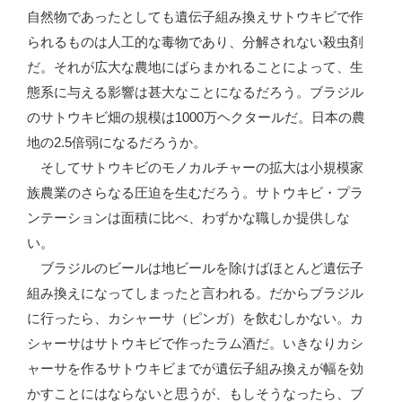
自然物であったとしても遺伝子組み換えサトウキビで作
られるものは人工的な毒物であり、分解されない殺虫剤
だ。それが広大な農地にばらまかれることによって、生
態系に与える影響は甚大なことになるだろう。ブラジル
のサトウキビ畑の規模は1000万ヘクタールだ。日本の農
地の2.5倍弱になるだろうか。
そしてサトウキビのモノカルチャーの拡大は小規模家
族農業のさらなる圧迫を生むだろう。サトウキビ・プラ
ンテーションは面積に比べ、わずかな職しか提供しな
い。
ブラジルのビールは地ビールを除けばほとんど遺伝子
組み換えになってしまったと言われる。だからブラジル
に行ったら、カシャーサ（ピンガ）を飲むしかない。カ
シャーサはサトウキビで作ったラム酒だ。いきなりカシ
ャーサを作るサトウキビまでが遺伝子組み換えが幅を効
かすことにはならないと思うが、もしそうなったら、ブ