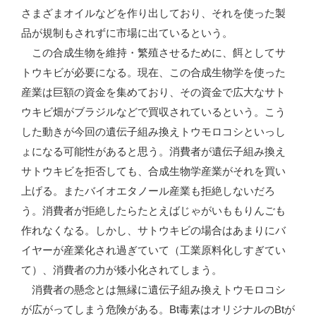
さまざまオイルなどを作り出しており、それを使った製
品が規制もされずに市場に出ているという。
この合成生物を維持・繁殖させるために、餌としてサ
トウキビが必要になる。現在、この合成生物学を使った
産業は巨額の資金を集めており、その資金で広大なサト
ウキビ畑がブラジルなどで買収されているという。こう
した動きが今回の遺伝子組み換えトウモロコシといっし
ょになる可能性があると思う。消費者が遺伝子組み換え
サトウキビを拒否しても、合成生物学産業がそれを買い
上げる。またバイオエタノール産業も拒絶しないだろ
う。消費者が拒絶したらたとえばじゃがいももりんごも
作れなくなる。しかし、サトウキビの場合はあまりにバ
イヤーが産業化され過ぎていて（工業原料化しすぎてい
て）、消費者の力が矮小化されてしまう。
消費者の懸念とは無縁に遺伝子組み換えトウモロコシ
が広がってしまう危険がある。Bt毒素はオリジナルのBtが