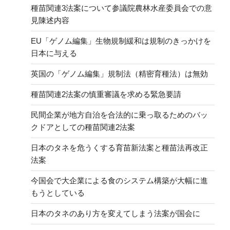
種苗関連3法案について参議院農林水産委員会での意
見陳述内容
EU「ゲノム編集」生物規制緩和は規制のきっかけを
日本に与える
英国の「ゲノム編集」規制法（精密育種法）は無効
種苗関連2法案の慎重審議を求める緊急要請
民間企業が地方自治を合法的に乗っ取るためのバッ
クドアとしての種苗関連2法案
日本のタネを危うくする育苗新法案と種苗法再改正
法案
今国会で大企業による食のシステム構築が大幅に進
もうとしている
日本のタネのあり方を変えてしまう法案が国会に