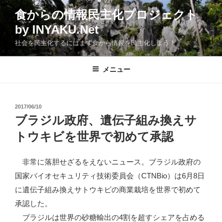
コ
食からの情報民主化プロジェクト
ン
by INYAKU.Net
テ
ン
社会を民主化するにはまず食から情報を民主化しよう！
ツ
へ
メニュー
ス
キ
ッ
投
2017/06/10
プ
稿
ブラジル政府、遺伝子組み換えサ
日:
トウキビを世界で初めて承認
非常に落胆せざるをえないニュース。ブラジル政府の
国家バイオセキュリティ技術委員会（CTNBio）は6月8日
に遺伝子組み換えサトウキビの商業栽培を世界で初めて
承認した。
ブラジルは世界の砂糖輸出の4割を超すシェアを占める