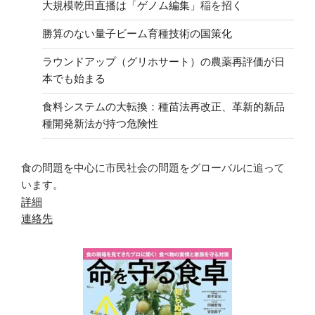
大規模乾田直播は「ゲノム編集」稲を招く
勝算のない量子ビーム育種技術の国策化
ラウンドアップ（グリホサート）の農薬再評価が日
本でも始まる
食料システムの大転換：種苗法再改正、革新的新品
種開発新法が持つ危険性
食の問題を中心に市民社会の問題をグローバルに追って
います。
詳細
連絡先