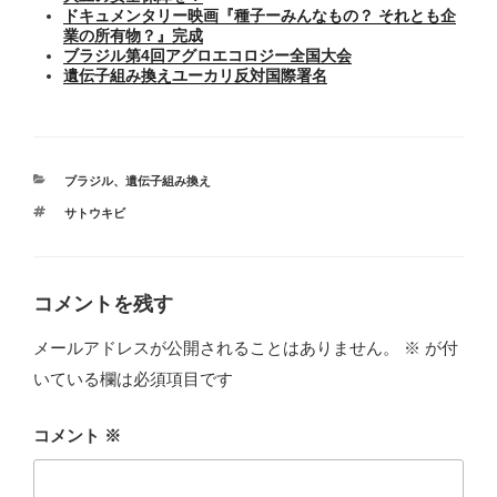
ドキュメンタリー映画『種子ーみんなもの？ それとも企
業の所有物？』完成
ブラジル第4回アグロエコロジー全国大会
遺伝子組み換えユーカリ反対国際署名
カ
ブラジル
、
遺伝子組み換え
テ
タ
サトウキビ
ゴ
グ
リ
ー
コメントを残す
メールアドレスが公開されることはありません。
※
が付
いている欄は必須項目です
コメント
※