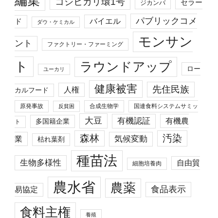
編集
コシヒカリ環1号
セラー
ジカンバ
パブリックコメ
バイエル
ド
ダウ・ケミカル
モンサン
ント
ファクトリー・ファーミング
ト
ラウンドアップ
ロー
ユーカリ
健康被害
先住民族
人権
カルフード
原発事故
合成生物学
国連食料システムサミッ
反貧困
大豆
有機認証
有機農
多国籍企業
ト
森林
汚染
業
気候変動
枯れ葉剤
種苗法
生物多様性
自由貿
細胞培養肉
農水省
農薬
食品表示
易協定
食料主権
養殖