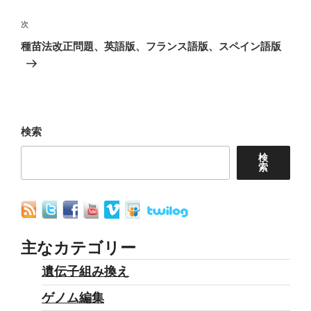
ナ
投
稿
次
次
ビ
の
種苗法改正問題、英語版、フランス語版、スペイン語版
ゲ
投
ー
稿
シ
ョ
検索
ン
検
索
主なカテゴリー
遺伝子組み換え
ゲノム編集