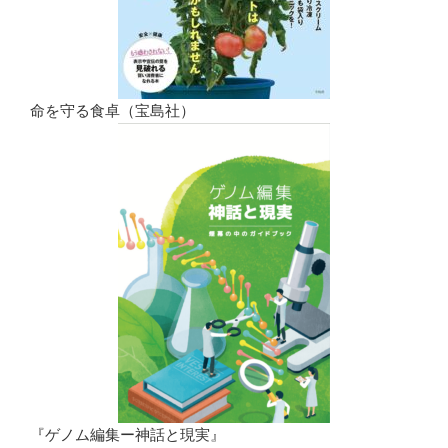
命を守る食卓（宝島社）
『ゲノム編集ー神話と現実』