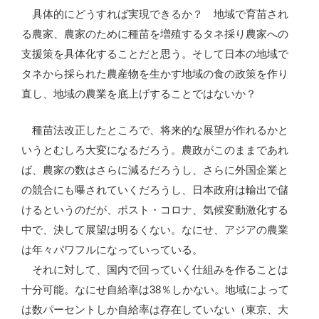
具体的にどうすれば実現できるか？ 地域で育苗され
る農家、農家のために種苗を増殖するタネ採り農家への
支援策を具体化することだと思う。そして日本の地域で
タネから採られた農産物を生かす地域の食の政策を作り
直し、地域の農業を底上げすることではないか？
種苗法改正したところで、将来的な展望が作れるかと
いうとむしろ大変になるだろう。農政がこのままであれ
ば、農家の数はさらに減るだろうし、さらに外国企業と
の競合にも曝されていくだろうし、日本政府は輸出で儲
けるというのだが、ポスト・コロナ、気候変動激化する
中で、決して展望は明るくない。なにせ、アジアの農業
は年々パワフルになっていっている。
それに対して、国内で回っていく仕組みを作ることは
十分可能。なにせ自給率は38％しかない。地域によって
は数パーセントしか自給率は存在していない（東京、大