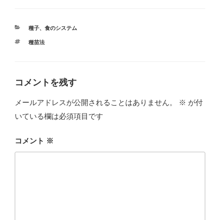
カ
種子
、
食のシステム
テ
タ
種苗法
ゴ
グ
リ
ー
コメントを残す
メールアドレスが公開されることはありません。
※
が付
いている欄は必須項目です
コメント
※