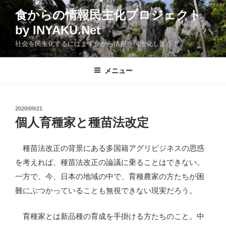
コ
食からの情報民主化プロジェクト
ン
by INYAKU.Net
テ
ン
社会を民主化するにはまず食から情報を民主化しよう！
ツ
へ
メニュー
ス
キ
ッ
投
2020/09/21
プ
稿
個人育種家と種苗法改定
日:
種苗法改正の背景にある多国籍アグリビジネスの思惑
を考えれば、種苗法改正の論議に乗ることはできない。
一方で、今、日本の地域の中で、育種農家の方たちが困
難にぶつかっていることも無視できない現実だろう。
育種家とは新品種の育成を手掛ける方たちのこと。中