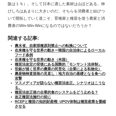
阪は１％）。そして日本に適した素材は山ほどある。伸
びしろはあまりに大きいのだ。そちらを消費者と結びつ
いて開拓していく道こそ、育種家と種苗を使う農家と消
費者のWin-Win-Winになるのではないだろうか？
関連する記事:
農水省、自家採種原則禁止への転換について
在来種を守る世界の動きー韓国の自治体によるローカル
フード条例
在来種を守る世界の動き（米国）
種苗法改定の背後にある国際的「モンサント法体制」
世銀が描く世界の農業の民営化（企業による私物化）
農産物検査規格の見直し：地方自治の基礎となる食への
攻撃
マスメディアが語らない種苗法改正。シナリオはこうな
る。
種苗法改正後の企業的食のシステムをどう止める？
改正種苗法施行の前に
RCEPと種苗の知的財産権: UPOV体制は種苗産業を萎縮
させる