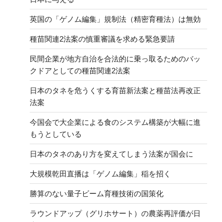
英国の「ゲノム編集」規制法（精密育種法）は無効
種苗関連2法案の慎重審議を求める緊急要請
民間企業が地方自治を合法的に乗っ取るためのバッ
クドアとしての種苗関連2法案
日本のタネを危うくする育苗新法案と種苗法再改正
法案
今国会で大企業による食のシステム構築が大幅に進
もうとしている
日本のタネのあり方を変えてしまう法案が国会に
大規模乾田直播は「ゲノム編集」稲を招く
勝算のない量子ビーム育種技術の国策化
ラウンドアップ（グリホサート）の農薬再評価が日