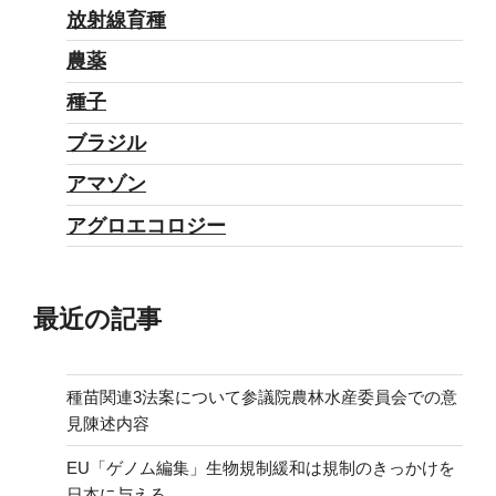
放射線育種
農薬
種子
ブラジル
アマゾン
アグロエコロジー
最近の記事
種苗関連3法案について参議院農林水産委員会での意
見陳述内容
EU「ゲノム編集」生物規制緩和は規制のきっかけを
日本に与える