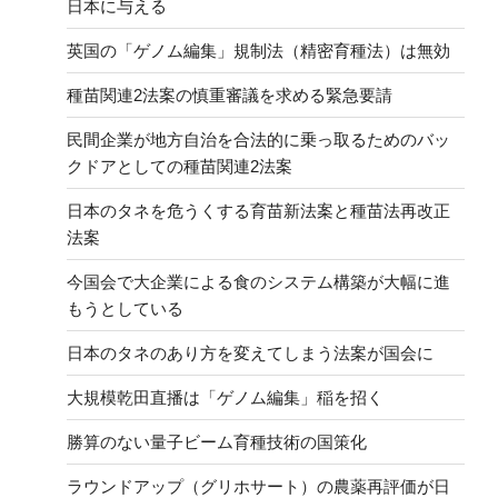
日本に与える
英国の「ゲノム編集」規制法（精密育種法）は無効
種苗関連2法案の慎重審議を求める緊急要請
民間企業が地方自治を合法的に乗っ取るためのバッ
クドアとしての種苗関連2法案
日本のタネを危うくする育苗新法案と種苗法再改正
法案
今国会で大企業による食のシステム構築が大幅に進
もうとしている
日本のタネのあり方を変えてしまう法案が国会に
大規模乾田直播は「ゲノム編集」稲を招く
勝算のない量子ビーム育種技術の国策化
ラウンドアップ（グリホサート）の農薬再評価が日