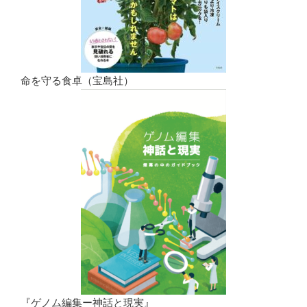
命を守る食卓（宝島社）
『ゲノム編集ー神話と現実』