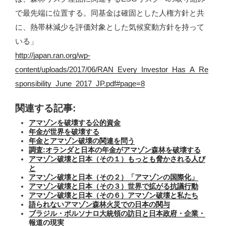
で最先端に位置する。同基金は確固とした人権方針と共
に、熱帯林減少を評価対象とした気候変動方針を持って
いる」
http://japan.ran.org/wp-
content/uploads/2017/06/RAN_Every_Investor_Has_A_Re
sponsibility_June_2017_JP.pdf#page=8
関連する記事:
アマゾンを破壊する公的資金
年金が世界を破壊する
年金とアマゾン破壊の関連を問う
調査:オランダと日本の年金がアマゾン森林を破壊する
アマゾン破壊と日本（その１）もっとも脅かされる人び
と
アマゾン破壊と日本（その２）「アマゾンの国際化」
アマゾン破壊と日本（その３）世界で拡がる抗議行動
アマゾン破壊と日本（その６）アマゾン破壊と私たち
語られないアマゾン森林火災での日本の関与
ブラジル・ボルソナロ大統領の訪日と日本政府・企業・
報道の現実