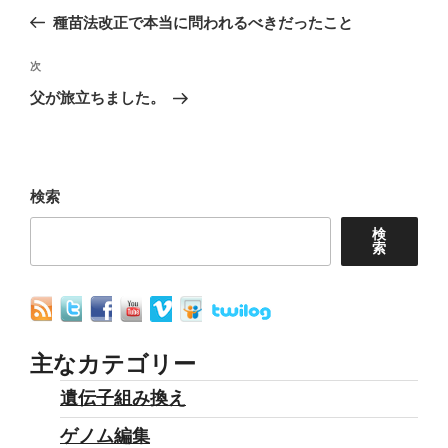
稿
の
種苗法改正で本当に問われるべきだったこと
ナ
投
稿
次
次
ビ
の
父が旅立ちました。
ゲ
投
ー
稿
シ
ョ
検索
ン
検
索
主なカテゴリー
遺伝子組み換え
ゲノム編集