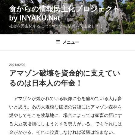
コ
食からの情報民主化プロジェクト
ン
by INYAKU.Net
テ
ン
社会を民主化するにはまず食から情報を民主化しよう！
ツ
へ
メニュー
ス
キ
ッ
投
2021/02/09
プ
稿
アマゾン破壊を資金的に支えてい
日:
るのは日本人の年金！
アマゾンが焼かれている映像に心を痛めている人は多
いと思う。あの大規模な破壊の背後にはアマゾン森林を
燃やしてそこを牧草地に、場合によっては家畜の餌にす
る大豆栽培畑にしようとする勢力がいる。でもそれには
金がかかる。それに投資しなければ破壊は進まない。