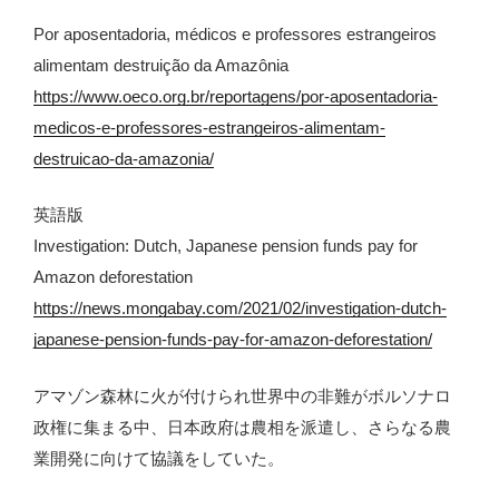
Por aposentadoria, médicos e professores estrangeiros
alimentam destruição da Amazônia
https://www.oeco.org.br/reportagens/por-aposentadoria-
medicos-e-professores-estrangeiros-alimentam-
destruicao-da-amazonia/
英語版
Investigation: Dutch, Japanese pension funds pay for
Amazon deforestation
https://news.mongabay.com/2021/02/investigation-dutch-
japanese-pension-funds-pay-for-amazon-deforestation/
アマゾン森林に火が付けられ世界中の非難がボルソナロ
政権に集まる中、日本政府は農相を派遣し、さらなる農
業開発に向けて協議をしていた。