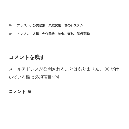
カ
ブラジル
、
公共政策
、
気候変動
、
食のシステム
テ
タ
アマゾン
、
人権
、
先住民族
、
年金
、
森林
、
気候変動
ゴ
グ
リ
ー
コメントを残す
メールアドレスが公開されることはありません。
※
が付
いている欄は必須項目です
コメント
※