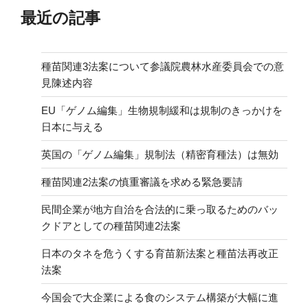
最近の記事
種苗関連3法案について参議院農林水産委員会での意
見陳述内容
EU「ゲノム編集」生物規制緩和は規制のきっかけを
日本に与える
英国の「ゲノム編集」規制法（精密育種法）は無効
種苗関連2法案の慎重審議を求める緊急要請
民間企業が地方自治を合法的に乗っ取るためのバッ
クドアとしての種苗関連2法案
日本のタネを危うくする育苗新法案と種苗法再改正
法案
今国会で大企業による食のシステム構築が大幅に進