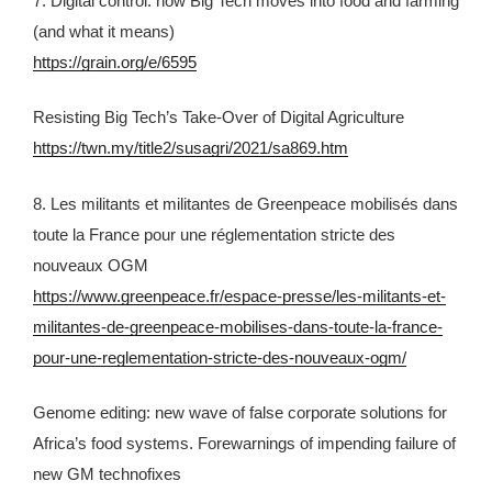
7. Digital control: how Big Tech moves into food and farming
(and what it means)
https://grain.org/e/6595
Resisting Big Tech’s Take-Over of Digital Agriculture
https://twn.my/title2/susagri/2021/sa869.htm
8. Les militants et militantes de Greenpeace mobilisés dans
toute la France pour une réglementation stricte des
nouveaux OGM
https://www.greenpeace.fr/espace-presse/les-militants-et-
militantes-de-greenpeace-mobilises-dans-toute-la-france-
pour-une-reglementation-stricte-des-nouveaux-ogm/
Genome editing: new wave of false corporate solutions for
Africa’s food systems. Forewarnings of impending failure of
new GM technofixes