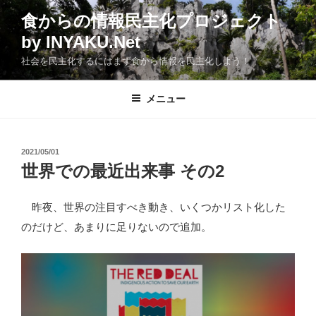
コ
食からの情報民主化プロジェクト
ン
by INYAKU.Net
テ
ン
社会を民主化するにはまず食から情報を民主化しよう！
ツ
へ
メニュー
ス
キ
ッ
投
2021/05/01
プ
稿
世界での最近出来事 その2
日:
昨夜、世界の注目すべき動き、いくつかリスト化した
のだけど、あまりに足りないので追加。