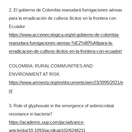
2. El gobierno de Colombia reanudará fumigaciones aéreas
para la erradicación de cultivos ilícitos en la frontera con
Ecuador
https://www.accionecologica.org/el-gobierno-de-colombia-
reanudara-fumigaciones-aereas-%E2%80%A8para-la-
erradicacion-de-cultivos-ilicitos-en-la-frontera-con-ecuador/
COLOMBIA: RURAL COMMUNITIES AND
ENVIRONMENT AT RISK
https://www.amnesty.org/en/documents/amr23/3995/2021/e
n/
3. Role of glyphosate in the emergence of antimicrobial
resistance in bacteria?
https://academic.oup.com/jac/advance-
article/doi/10.1093/jac/dkab102/6248211