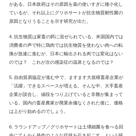
がある。日本政府はその原因を薬の使いすぎに矮小化し
ているが、それ以上にグリホサートが抗生物質耐性菌の
原因となりうることを示す研究が出た。
4. 抗生物質は家畜の餌に混ぜられている。米国国内では
消費者の声で特に鶏肉では抗生物質を使わない肉への転
換が急速に進むが、日本に輸出される肉では変化はない
のでは？ これが次の感染症の温床となるのでは？
5. 自由貿易協定が進む中で、ますます大規模畜産企業が
「活躍」できるスペースが増える。そんな中、大手畜産
企業が談合し、値段をつり上げていると非難が集まって
いる。国内の畜産農家が廃業余儀なくされた後に、価格
は上がり始めるのでしょう。
6. ラウンドアップ／グリホサートは土壌細菌を食べる回
虫にてんかん発作のような症状を引き起こす、という研