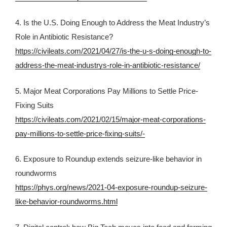
4. Is the U.S. Doing Enough to Address the Meat Industry’s
Role in Antibiotic Resistance?
https://civileats.com/2021/04/27/is-the-u-s-doing-enough-to-
address-the-meat-industrys-role-in-antibiotic-resistance/
5. Major Meat Corporations Pay Millions to Settle Price-
Fixing Suits
https://civileats.com/2021/02/15/major-meat-corporations-
pay-millions-to-settle-price-fixing-suits/-
6. Exposure to Roundup extends seizure-like behavior in
roundworms
https://phys.org/news/2021-04-exposure-roundup-seizure-
like-behavior-roundworms.html