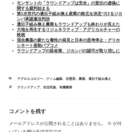
モンサントの「ラウンドアップは安全」の宣伝の虚偽に
関する裁判始まる
第1次世代の遺伝子組み換え産業の敗北を決定づけるジカ
ンバ承認違法判決
遺伝子組み換え農業もラウンドアップも終わりが見えた
大地を再生するリジェネラティブ・アグリカルチャーの
映画
混合農薬の新たな毒性の発見と日本の思考停止：グリホ
シネート規制パブコメ
ラウンドアップの延命策、ジカンバの認可が取り消しに
カ
アグロエコロジー
、
ゲノム編集
、
生態系
、
農薬
、
遺伝子組み換え
テ
タ
ラウンドアップ
、
先住民族
、
有機農業
ゴ
グ
リ
ー
コメントを残す
メールアドレスが公開されることはありません。
※
が付
いている欄は必須項目です