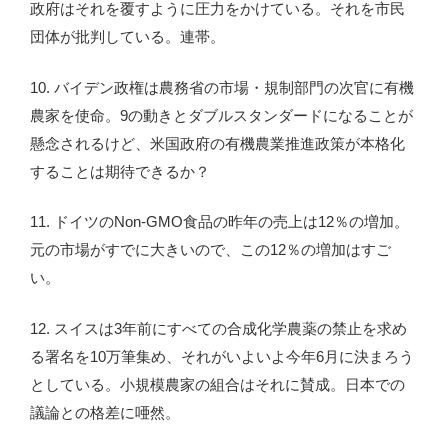
政府はそれを覆すように圧力をかけている。それを市民
団体が批判している。連帯。
10. バイデン政権は農務省の市場・規制部門の次官に有機
農家を使命。9の動きとダブルスタンダードになることが
懸念されるけど、米国政府の有機農業推進政策が本格化
することは期待できるか？
11. ドイツのNon-GMO食品の昨年の売上は12％の増加。
元の市場がすでに大きいので、この12％の増加はすご
い。
12. スイスは3年前にすべての合成化学農薬の禁止を求め
る署名を10万筆集め、それがいよいよ今年6月に決まろう
としている。小規模農家の組合はそれに賛成。日本での
議論との格差に唖然。