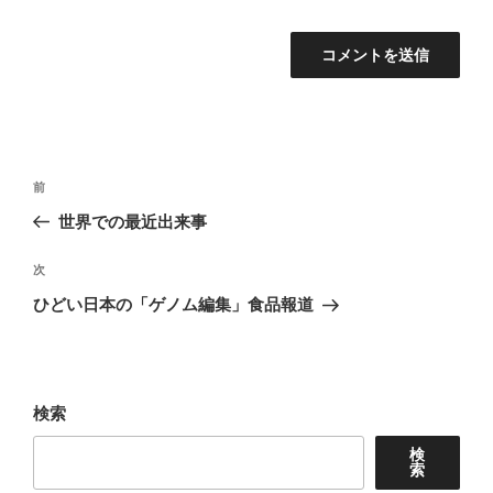
投
前
前
稿
の
世界での最近出来事
ナ
投
稿
次
次
ビ
の
ひどい日本の「ゲノム編集」食品報道
ゲ
投
ー
稿
シ
ョ
検索
ン
検
索