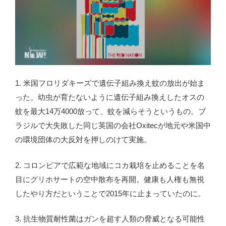
1. 米国フロリダキーズで遺伝子組み換え蚊の放出が始ま
った。幼虫が育たないように遺伝子組み換えしたオスの
蚊を最大14万4000放って、蚊を減らそうというもの。ブ
ラジルで大失敗した同じ英国の会社Oxitecが地元や米国中
の環境団体の大反対を押しのけて実施。
2. コロンビアで広範な地域にコカ栽培を止めることを名
目にグリホサートの空中散布を再開。健康も人権も無視
したやり方だということで2015年に止まっていたのに。
3. 抗生物質耐性菌はガンを超す人類の脅威となる可能性