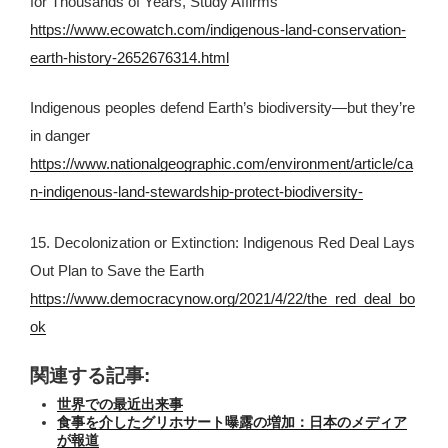
for Thousands of Years, Study Affirms
https://www.ecowatch.com/indigenous-land-conservation-
earth-history-2652676314.html
Indigenous peoples defend Earth’s biodiversity—but they’re
in danger
https://www.nationalgeographic.com/environment/article/ca
n-indigenous-land-stewardship-protect-biodiversity-
15. Decolonization or Extinction: Indigenous Red Deal Lays
Out Plan to Save the Earth
https://www.democracynow.org/2021/4/22/the_red_deal_bo
ok
関連する記事:
世界での最近出来事
食事を介したグリホサート曝露の増加：日本のメディア
が報道