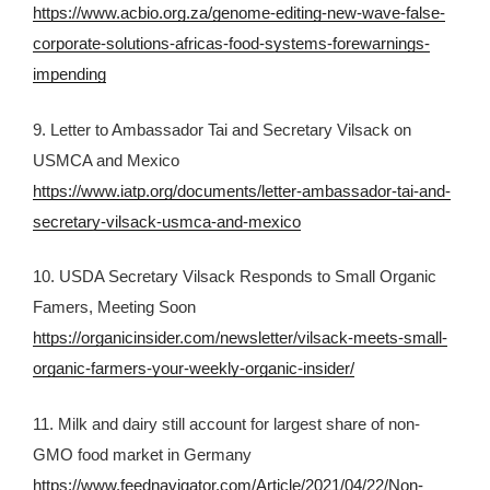
https://www.acbio.org.za/genome-editing-new-wave-false-
corporate-solutions-africas-food-systems-forewarnings-
impending
9. Letter to Ambassador Tai and Secretary Vilsack on
USMCA and Mexico
https://www.iatp.org/documents/letter-ambassador-tai-and-
secretary-vilsack-usmca-and-mexico
10. USDA Secretary Vilsack Responds to Small Organic
Famers, Meeting Soon
https://organicinsider.com/newsletter/vilsack-meets-small-
organic-farmers-your-weekly-organic-insider/
11. Milk and dairy still account for largest share of non-
GMO food market in Germany
https://www.feednavigator.com/Article/2021/04/22/Non-