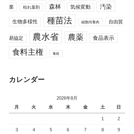
森林
汚染
業
気候変動
枯れ葉剤
種苗法
生物多様性
自由貿
細胞培養肉
農水省
農薬
食品表示
易協定
食料主権
養殖
カレンダー
2026年8月
月
火
水
木
金
土
日
1
2
3
4
5
6
7
8
9