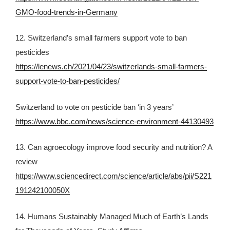
GMO-food-trends-in-Germany
12. Switzerland’s small farmers support vote to ban
pesticides
https://lenews.ch/2021/04/23/switzerlands-small-farmers-
support-vote-to-ban-pesticides/
Switzerland to vote on pesticide ban ‘in 3 years’
https://www.bbc.com/news/science-environment-44130493
13. Can agroecology improve food security and nutrition? A
review
https://www.sciencedirect.com/science/article/abs/pii/S221
191242100050X
14. Humans Sustainably Managed Much of Earth’s Lands