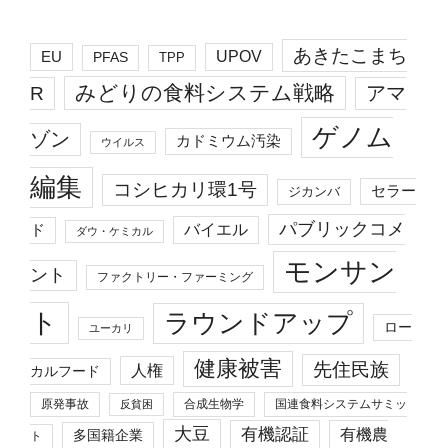
あきたこまち
EU
UPOV
PFAS
TPP
みどりの食料システム戦略
R
アマ
ゲノム
ゾン
カドミウム汚染
ウイルス
編集
コシヒカリ環1号
セラー
ジカンバ
パブリックコメ
バイエル
ド
ダウ・ケミカル
モンサン
ント
ファクトリー・ファーミング
ト
ラウンドアップ
ロー
ユーカリ
健康被害
先住民族
人権
カルフード
原発事故
合成生物学
国連食料システムサミッ
反貧困
大豆
有機認証
有機農
多国籍企業
ト