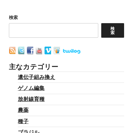
シ
稿
ョ
検索
ン
検
索
主なカテゴリー
遺伝子組み換え
ゲノム編集
放射線育種
農薬
種子
ブラジル