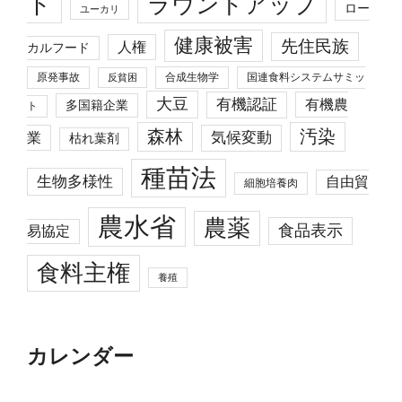
ト
ラウンドアップ
ロー
ユーカリ
健康被害
先住民族
人権
カルフード
原発事故
合成生物学
国連食料システムサミッ
反貧困
大豆
有機認証
有機農
多国籍企業
ト
森林
汚染
業
気候変動
枯れ葉剤
種苗法
生物多様性
自由貿
細胞培養肉
農水省
農薬
食品表示
易協定
食料主権
養殖
カレンダー