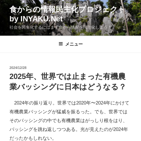
コ
食からの情報民主化プロジェクト
ン
by INYAKU.Net
テ
ン
社会を民主化するにはまず食から情報を民主化しよう！
ツ
へ
メニュー
ス
キ
ッ
投
2024/12/28
プ
稿
2025年、世界では止まった有機農
日:
業バッシングに日本はどうなる？
2024年の振り返り。世界では2020年〜2024年にかけて
有機農業バッシングが猛威を振るった。でも、世界では
そのバッシングの中でも有機農業はがっしり根をはり、
バッシングを跳ね返しつつある。光が見えたのが2024年
だったかもしれない。