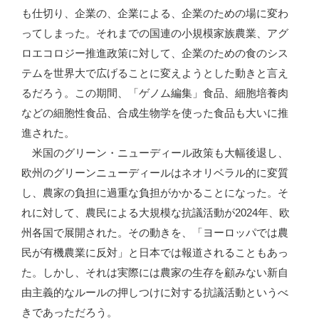
も仕切り、企業の、企業による、企業のための場に変わ
ってしまった。それまでの国連の小規模家族農業、アグ
ロエコロジー推進政策に対して、企業のための食のシス
テムを世界大で広げることに変えようとした動きと言え
るだろう。この期間、「ゲノム編集」食品、細胞培養肉
などの細胞性食品、合成生物学を使った食品も大いに推
進された。
米国のグリーン・ニューディール政策も大幅後退し、
欧州のグリーンニューディールはネオリベラル的に変質
し、農家の負担に過重な負担がかかることになった。そ
れに対して、農民による大規模な抗議活動が2024年、欧
州各国で展開された。その動きを、「ヨーロッパでは農
民が有機農業に反対」と日本では報道されることもあっ
た。しかし、それは実際には農家の生存を顧みない新自
由主義的なルールの押しつけに対する抗議活動というべ
きであっただろう。