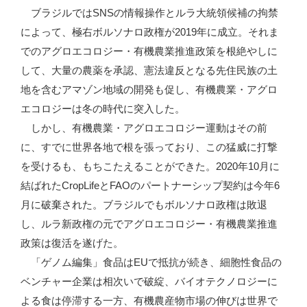
ブラジルではSNSの情報操作とルラ大統領候補の拘禁
によって、極右ボルソナロ政権が2019年に成立。それま
でのアグロエコロジー・有機農業推進政策を根絶やしに
して、大量の農薬を承認、憲法違反となる先住民族の土
地を含むアマゾン地域の開発も促し、有機農業・アグロ
エコロジーは冬の時代に突入した。
しかし、有機農業・アグロエコロジー運動はその前
に、すでに世界各地で根を張っており、この猛威に打撃
を受けるも、もちこたえることができた。2020年10月に
結ばれたCropLifeとFAOのパートナーシップ契約は今年6
月に破棄された。ブラジルでもボルソナロ政権は敗退
し、ルラ新政権の元でアグロエコロジー・有機農業推進
政策は復活を遂げた。
「ゲノム編集」食品はEUで抵抗が続き、細胞性食品の
ベンチャー企業は相次いで破綻、バイオテクノロジーに
よる食は停滞する一方、有機農産物市場の伸びは世界で