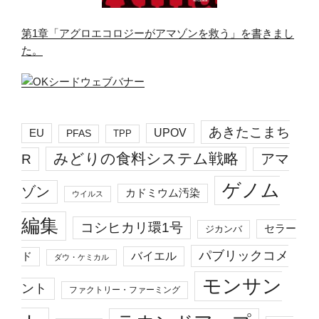
第1章「アグロエコロジーがアマゾンを救う」を書きまし
た。
あきたこまち
EU
UPOV
PFAS
TPP
みどりの食料システム戦略
R
アマ
ゲノム
ゾン
カドミウム汚染
ウイルス
編集
コシヒカリ環1号
セラー
ジカンバ
パブリックコメ
バイエル
ド
ダウ・ケミカル
モンサン
ント
ファクトリー・ファーミング