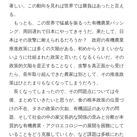
著しい。この動向を見れば世界では勝負はあったと言え
る。
もっとも、この世界で猛威を振るった有機農業バッシ
ング、周回遅れで日本にやってきそうだ。果たして、日
本はその攻撃に耐えられるだろうか？ 政府の有機農業
推進政策には多くの欠陥がある。初めからうまくいかな
いように仕組まれた政策と言いたくなるくらいだ。その
政策的欠陥を是正することなく、攻撃を真正面から受け
たら、長年取り組んできた農家は別として、その推進政
策はひとたまりもなくなってしまうだろう。
長くなってしまったので、その問題点については今
後、まとめていきたいと思うが、食の根本政策の位置づ
けの不在、タネの政策の欠如、有機認証のあり方の問
題、そして社会の中の家父長的な関係の歪みと分断が本
質的な有機農業・アグロエコロジーの展開を困難にして
いることをどう克服していくか、など課題は多岐にわた