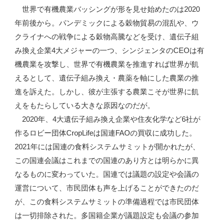
世界で有機農業バッシングが形を見せ始めたのは2020
年前後から。パンデミックによる穀物貿易の混乱や、ウ
クライナへの戦争による穀物高騰などを受け、遺伝子組
み換え企業4大メジャーの一つ、シンジェンタのCEOは有
機農業を攻撃し、世界で有機農業を推進すれば世界が飢
えるとして、遺伝子組み換え・農薬を軸にした農業の推
進を訴えた。しかし、彼が主張する農業こそが世界に飢
えをもたらしている大きな原因なのだが。
2020年、4大遺伝子組み換え企業や住友化学など6社が
作るロビー団体CropLifeは国連FAOの買収に成功した。
2021年には国連の食料システムサミットが開かれたが、
この国連会議はこれまでの国連のあり方とは明らかに異
なるものに変わっていた。国連では議題の設定や会議の
運営について、市民団体も声を上げることができたのだ
が、この食料システムサミットの準備過程では市民団体
は一切排除された。多国籍企業が議題設定も会議の参加