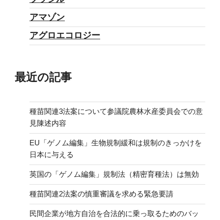
アマゾン
アグロエコロジー
最近の記事
種苗関連3法案について参議院農林水産委員会での意
見陳述内容
EU「ゲノム編集」生物規制緩和は規制のきっかけを
日本に与える
英国の「ゲノム編集」規制法（精密育種法）は無効
種苗関連2法案の慎重審議を求める緊急要請
民間企業が地方自治を合法的に乗っ取るためのバッ