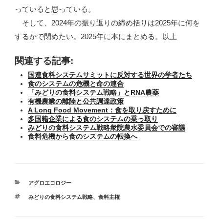
っていると思っている。
そして、2024年の振り返りの締め括りは2025年に何を
するかで閉めたい。2025年に本にまとめる。以上
関連する記事:
国連食料システムサミットに反対する世界の学者たち
食のシステムの危機と命の連合
「みどりの食料システム戦略」とRNA農薬
有機農業の離陸と公共調達政策
A Long Food Movement：食を取り戻すために
多国籍企業による食のシステムの乗っ取り
みどりの食料システム戦略衆院農水委員会での審議
食料危機から食のシステムの転換へ
カ
アグロエコロジー
テ
タ
みどりの食料システム戦略
、
食料主権
ゴ
グ
リ
ー