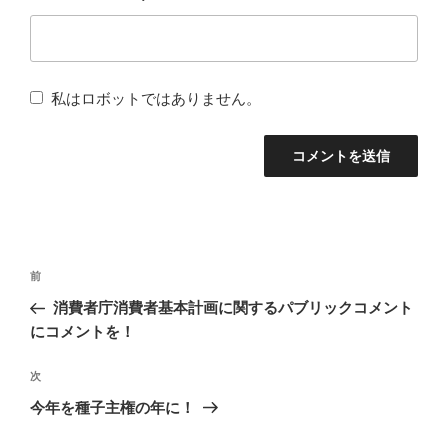
私はロボットではありません。
投
前
前
稿
の
消費者庁消費者基本計画に関するパブリックコメント
ナ
投
にコメントを！
稿
ビ
次
次
ゲ
の
今年を種子主権の年に！
ー
投