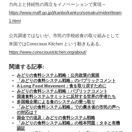
力向上と持続性の両立をイノベーションで実現～
https://www.maff.go.jp/j/kanbo/kankyo/seisaku/midori/team
1.html
公共調達ではないが、市民の学校給食の取り組みとして
米国ではConscious Kitchen という動きもある。
https://www.consciouskitchen.org/about/
関連する記事:
みどりの食料システム戦略：公共政策の貧困
「みどりの食料システム戦略」のパブリックコメント
A Long Food Movement：食を取り戻すために
みどりの食料システム戦略：パブリックコメント
国連食料システムサミットに反対する世界の学者たち
多国籍企業による食のシステムの乗っ取り
「みどりの食料システム戦略」での農水省の市民の声へ
の対応は？
国会での追及：みどりの食料システム戦略
「みどりの食料システム戦略」の根本問題：タネと有機
認証