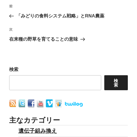
投
前
前
稿
の
「みどりの食料システム戦略」とRNA農薬
ナ
投
稿
次
次
ビ
の
在来種の野草を育てることの意味
ゲ
投
ー
稿
シ
ョ
検索
ン
検
索
主なカテゴリー
遺伝子組み換え