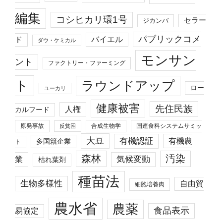
編集
コシヒカリ環1号
セラー
ジカンバ
パブリックコメ
バイエル
ド
ダウ・ケミカル
モンサン
ント
ファクトリー・ファーミング
ト
ラウンドアップ
ロー
ユーカリ
健康被害
先住民族
人権
カルフード
原発事故
合成生物学
国連食料システムサミッ
反貧困
大豆
有機認証
有機農
多国籍企業
ト
森林
汚染
業
気候変動
枯れ葉剤
種苗法
生物多様性
自由貿
細胞培養肉
農水省
農薬
食品表示
易協定