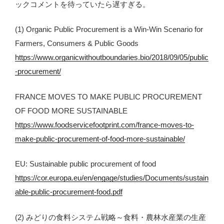
ックコメントを待っていたら遅すぎる。
(1) Organic Public Procurement is a Win-Win Scenario for
Farmers, Consumers & Public Goods
https://www.organicwithoutboundaries.bio/2018/09/05/public
-procurement/
FRANCE MOVES TO MAKE PUBLIC PROCUREMENT
OF FOOD MORE SUSTAINABLE
https://www.foodservicefootprint.com/france-moves-to-
make-public-procurement-of-food-more-sustainable/
EU: Sustainable public procurement of food
https://cor.europa.eu/en/engage/studies/Documents/sustain
able-public-procurement-food.pdf
(2) みどりの食料システム戦略～食料・農林水産業の生産