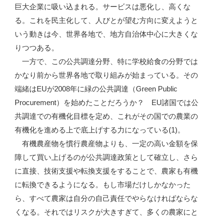
巨大企業に吸い込まれる。サービスは悪化し、高くな
る。これを民主化して、人びとが望む方向に変えようと
いう動きは今、世界各地で、地方自治体中心に大きくな
りつつある。
一方で、この公共調達分野、特に学校給食の分野では
かなり前から世界各地で取り組みが始まっている。その
端緒はEUが2008年に緑の公共調達（Green Public
Procurement）を始めたことだろうか？ EU諸国では公
共調達での有機化目標を定め、これがその国での農業の
有機化を進める上で底上げする力になっている(1)。
有機農産物を慣行農産物よりも、一定の高い金額を保
障して買い上げるのが公共調達政策として確立し、さら
に直接、技術支援や転換支援をすることで、農家も有機
に転換できるようになる。もし市場だけしかなかった
ら、すべて農家は自分の自己責任でやらなければならな
くなる。それではリスクが大きすぎて、多くの農家にと