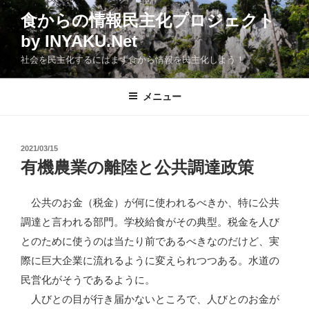
コ
食からの情報民主化プロジェクト
ン
by INYAKU.Net
テ
ン
社会を民主化するにはまず食から情報を民主化しよう！
ツ
へ
メニュー
ス
キ
ッ
投
2021/03/15
プ
稿
有機農業の離陸と公共調達政策
日:
公共のお金（税金）が何に使われるべきか、特に公共
調達と言われる部門。学校給食がその典型。税金を人び
とのために使うのは当たり前であるべきなのだけど、実
際に巨大企業に流れるように変えられつつある。水道の
民営化がそうであるように。
人びとの目が行き届かないところで、人びとのお金が