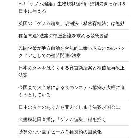
EU「ゲノム編集」生物規制緩和は規制のきっかけを
日本に与える
英国の「ゲノム編集」規制法（精密育種法）は無効
種苗関連2法案の慎重審議を求める緊急要請
民間企業が地方自治を合法的に乗っ取るためのバッ
クドアとしての種苗関連2法案
日本のタネを危うくする育苗新法案と種苗法再改正
法案
今国会で大企業による食のシステム構築が大幅に進
もうとしている
日本のタネのあり方を変えてしまう法案が国会に
大規模乾田直播は「ゲノム編集」稲を招く
勝算のない量子ビーム育種技術の国策化