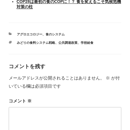
COP28は最初の食のCOPに！？ 食を変えるこそ気候危機
対策の柱
カ
アグロエコロジー
、
食のシステム
テ
タ
みどりの食料システム戦略
、
公共調達政策
、
学校給食
ゴ
グ
リ
ー
コメントを残す
メールアドレスが公開されることはありません。
※
が付
いている欄は必須項目です
コメント
※