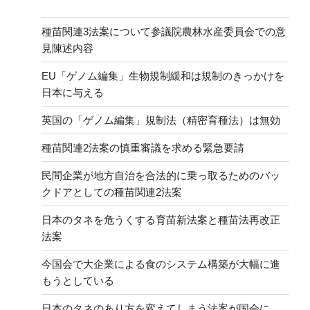
種苗関連3法案について参議院農林水産委員会での意
見陳述内容
EU「ゲノム編集」生物規制緩和は規制のきっかけを
日本に与える
英国の「ゲノム編集」規制法（精密育種法）は無効
種苗関連2法案の慎重審議を求める緊急要請
民間企業が地方自治を合法的に乗っ取るためのバッ
クドアとしての種苗関連2法案
日本のタネを危うくする育苗新法案と種苗法再改正
法案
今国会で大企業による食のシステム構築が大幅に進
もうとしている
日本のタネのあり方を変えてしまう法案が国会に