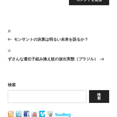
投
前
前
稿
の
モンサントの決算は明るい未来を語るか？
ナ
投
稿
次
次
ビ
の
ずさんな遺伝子組み換え蚊の放出実態（ブラジル）
ゲ
投
ー
稿
シ
ョ
検索
ン
検
索