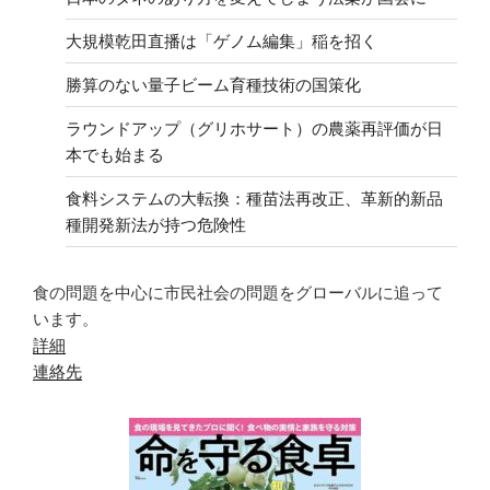
大規模乾田直播は「ゲノム編集」稲を招く
勝算のない量子ビーム育種技術の国策化
ラウンドアップ（グリホサート）の農薬再評価が日
本でも始まる
食料システムの大転換：種苗法再改正、革新的新品
種開発新法が持つ危険性
食の問題を中心に市民社会の問題をグローバルに追って
います。
詳細
連絡先