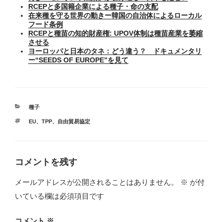
RCEPと多国籍企業による種子・命の支配
在来種を守る世界の動きー韓国の自治体によるローカル
フード条例
RCEPと種苗の知的財産権: UPOV体制は種苗産業を萎縮
させる
ヨーロッパと日本のタネ：どう違う？ ドキュメンタリ
ー“SEEDS OF EUROPE”を見て
カ
種子
テ
タ
EU
、
TPP
、
自由貿易協定
ゴ
グ
リ
ー
コメントを残す
メールアドレスが公開されることはありません。
※
が付
いている欄は必須項目です
コメント
※