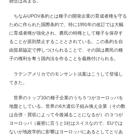
懸念は高まる。
ちなみUPOV条約とは種子の開発企業の育成者権を守る
ために作られた国際条約で、特に1991年の改訂では大幅
に育成者権が強化され、農民の特権として種子を保存す
ることが原則禁止することとされている。この条約を自
由貿易協定で押しつけられることで、その国は農民の種
子の権利を奪う国内法を作ることを義務付けられる。
ラテンアメリカでのモンサント法案はこうして登場し
てきた。
世界のトップ10の種子企業のうち５つがヨーロッパを
地盤としている。世界の6大遺伝子組み換え企業（その数
は合併・買収によって今後減ることになるが）の３つが
ヨーロッパ（厳密に言うと1社はスイスなので、EUでは
ないが地政学的に影響はヨーロッパにあるとしてとりあ