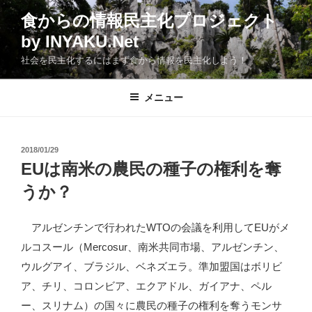
コ
食からの情報民主化プロジェクト
ン
by INYAKU.Net
テ
ン
社会を民主化するにはまず食から情報を民主化しよう！
ツ
へ
メニュー
ス
キ
ッ
投
2018/01/29
プ
稿
EUは南米の農民の種子の権利を奪
日:
うか？
アルゼンチンで行われたWTOの会議を利用してEUがメ
ルコスール（Mercosur、南米共同市場、アルゼンチン、
ウルグアイ、ブラジル、ベネズエラ。準加盟国はボリビ
ア、チリ、コロンビア、エクアドル、ガイアナ、ペル
ー、スリナム）の国々に農民の種子の権利を奪うモンサ