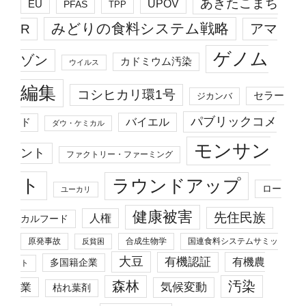
あきたこまち
EU
UPOV
PFAS
TPP
みどりの食料システム戦略
R
アマ
ゲノム
ゾン
カドミウム汚染
ウイルス
編集
コシヒカリ環1号
セラー
ジカンバ
パブリックコメ
バイエル
ド
ダウ・ケミカル
モンサン
ント
ファクトリー・ファーミング
ト
ラウンドアップ
ロー
ユーカリ
健康被害
先住民族
人権
カルフード
原発事故
合成生物学
国連食料システムサミッ
反貧困
大豆
有機認証
有機農
多国籍企業
ト
森林
汚染
業
気候変動
枯れ葉剤