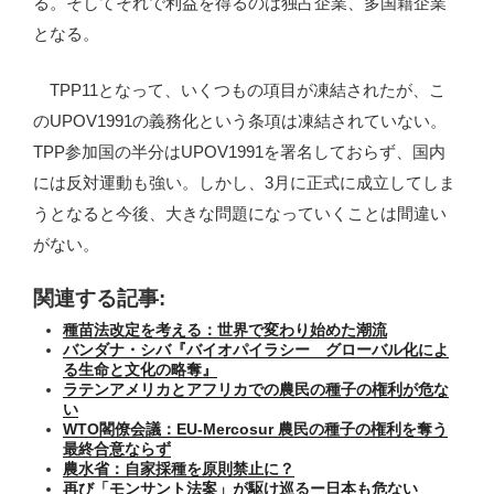
る。そしてそれで利益を得るのは独占企業、多国籍企業
となる。
TPP11となって、いくつもの項目が凍結されたが、こ
のUPOV1991の義務化という条項は凍結されていない。
TPP参加国の半分はUPOV1991を署名しておらず、国内
には反対運動も強い。しかし、3月に正式に成立してしま
うとなると今後、大きな問題になっていくことは間違い
がない。
関連する記事:
種苗法改定を考える：世界で変わり始めた潮流
バンダナ・シバ『バイオパイラシー グローバル化によ
る生命と文化の略奪』
ラテンアメリカとアフリカでの農民の種子の権利が危な
い
WTO閣僚会議：EU-Mercosur 農民の種子の権利を奪う
最終合意ならず
農水省：自家採種を原則禁止に？
再び「モンサント法案」が駆け巡るー日本も危ない