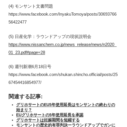
(4) モンサント文書問題
https://www.facebook.com/InyakuTomoya/posts/30693766
56422477
(5) 日産化学：ラウンドアップの現状説明会
https://www.nissanchem.co.jp/news_release/news/n2020_
01_23.pdf#page=28
(6) 週刊新潮6月18日号
https://www.facebook.com/shukan.shincho.official/posts/25
67454416854977/
関連する記事:
グリホサートのEU5年使用延長はモンサントの終わりの
始まり？
EUグリホサートの5年使用延長を承認
グリホサートは妊娠期間を短縮する
モンサントの歴史的有罪判決ーラウンドアップでガンに