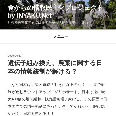
コ
食からの情報民主化プロジェクト
ン
by INYAKU.Net
テ
ン
社会を民主化するにはまず食から情報を民主化しよう！
ツ
へ
メニュー
ス
キ
ッ
投
2020/06/13
プ
稿
遺伝子組み換え、農薬に関する日
日:
本の情報統制が解ける？
なぜ日本は世界と真逆の動きになるのか？ 世界で規
制が進むラウンドアップ／グリホサート。日本は逆に最
大400倍の規制緩和、販売量も増え続ける。その原因は日
本国内での情報統制にあった。そしてそれが今、解け始
めた？ 日本も変わる！！