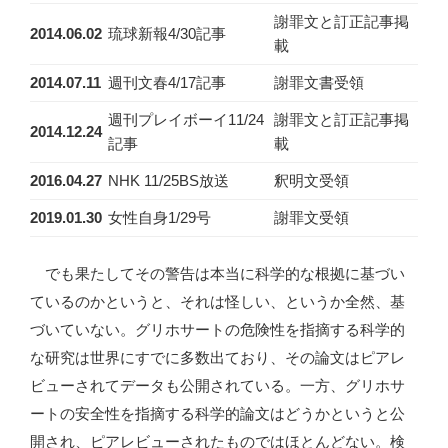
謝罪文と訂正記事掲
2014.06.02
琉球新報4/30記事
載
2014.07.11
週刊文春4/17記事
謝罪文書受領
週刊プレイボーイ11/24
謝罪文と訂正記事掲
2014.12.24
記事
載
2016.04.27
NHK 11/25BS放送
釈明文受領
2019.01.30
女性自身1/29号
謝罪文受領
でも果たしてその警告は本当に科学的な根拠に基づい
ているのかというと、それは怪しい、というか全然、基
づいていない。グリホサートの危険性を指摘する科学的
な研究は世界にすでに多数出ており、その論文はピアレ
ビューされてデータも公開されている。一方、グリホサ
ートの安全性を指摘する科学的論文はどうかというと公
開され、ピアレビューされたものではほとんどない。検