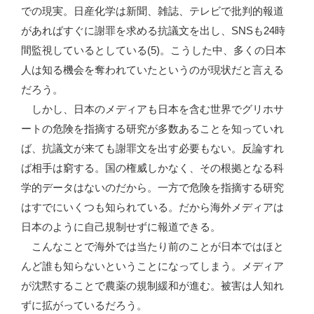
での現実。日産化学は新聞、雑誌、テレビで批判的報道
があればすぐに謝罪を求める抗議文を出し、SNSも24時
間監視しているとしている(5)。こうした中、多くの日本
人は知る機会を奪われていたというのが現状だと言える
だろう。
しかし、日本のメディアも日本を含む世界でグリホサ
ートの危険を指摘する研究が多数あることを知っていれ
ば、抗議文が来ても謝罪文を出す必要もない。反論すれ
ば相手は窮する。国の権威しかなく、その根拠となる科
学的データはないのだから。一方で危険を指摘する研究
はすでにいくつも知られている。だから海外メディアは
日本のように自己規制せずに報道できる。
こんなことで海外では当たり前のことが日本ではほと
んど誰も知らないということになってしまう。メディア
が沈黙することで農薬の規制緩和が進む。被害は人知れ
ずに拡がっているだろう。