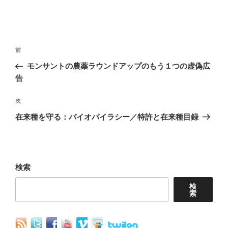
投
前
前
稿
の
モンサントの農薬ラウンドアップのもう１つの虚偽広
ナ
投
告
稿
ビ
次
次
ゲ
の
在来種を守る：バイオパイラシー／特許と在来種目録
ー
投
シ
稿
ョ
検索
ン
検
索