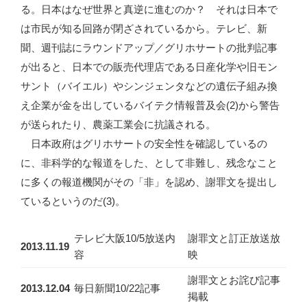
る。日本はなぜ世界と真逆に進むのか？ それは日本で
は市民が知る回路が閉ざされているから。テレビ、新
聞、週刊誌にラウンドアップ／グリホサートの批判記事
が出ると、日本での販売代理店である日産化学や旧モン
サント（バイエル）やシンジェンタなどの遺伝子組み換
え企業が金を出しているバイテク情報普及会(2)から警告
が送られたり、農薬工業会に抗議される。
日本政府はグリホサートの安全性を確認しているの
に、非科学的な報道をした、として非難し、残念なこと
に多くの報道機関がその「非」を認め、謝罪文を提出し
ているというのだ(3)。
テレビ大阪10/5放送内
謝罪文と訂正放送放
2013.11.19
容
映
謝罪文とお詫び記事
2013.12.04
毎日新聞10/22記事
掲載