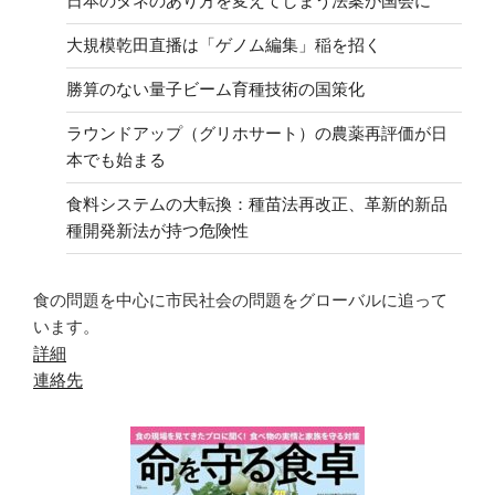
日本のタネのあり方を変えてしまう法案が国会に
大規模乾田直播は「ゲノム編集」稲を招く
勝算のない量子ビーム育種技術の国策化
ラウンドアップ（グリホサート）の農薬再評価が日
本でも始まる
食料システムの大転換：種苗法再改正、革新的新品
種開発新法が持つ危険性
食の問題を中心に市民社会の問題をグローバルに追って
います。
詳細
連絡先