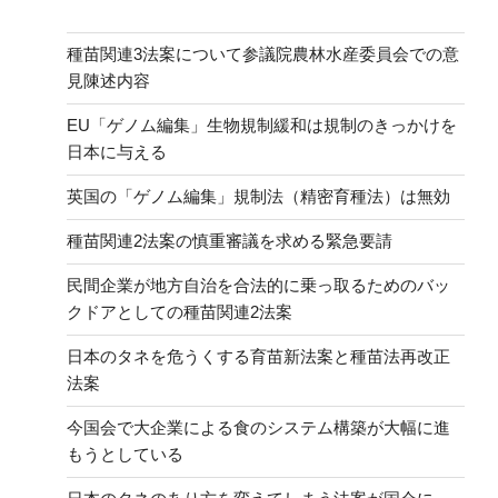
種苗関連3法案について参議院農林水産委員会での意
見陳述内容
EU「ゲノム編集」生物規制緩和は規制のきっかけを
日本に与える
英国の「ゲノム編集」規制法（精密育種法）は無効
種苗関連2法案の慎重審議を求める緊急要請
民間企業が地方自治を合法的に乗っ取るためのバッ
クドアとしての種苗関連2法案
日本のタネを危うくする育苗新法案と種苗法再改正
法案
今国会で大企業による食のシステム構築が大幅に進
もうとしている