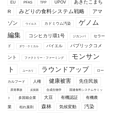
あきたこまち
EU
UPOV
PFAS
TPP
みどりの食料システム戦略
R
アマ
ゲノム
ゾン
カドミウム汚染
ウイルス
編集
コシヒカリ環1号
セラー
ジカンバ
パブリックコメ
バイエル
ド
ダウ・ケミカル
モンサン
ント
ファクトリー・ファーミング
ト
ラウンドアップ
ロー
ユーカリ
健康被害
先住民族
人権
カルフード
原発事故
合成生物学
国連食料システムサミッ
反貧困
大豆
有機認証
有機農
多国籍企業
ト
森林
汚染
業
気候変動
枯れ葉剤