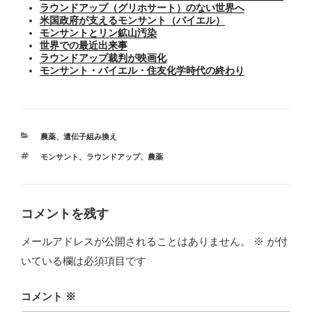
ラウンドアップ（グリホサート）のない世界へ
米国政府が支えるモンサント（バイエル）
モンサントとリン鉱山汚染
世界での最近出来事
ラウンドアップ裁判が映画化
モンサント・バイエル・住友化学時代の終わり
カ
農薬
、
遺伝子組み換え
テ
タ
モンサント
、
ラウンドアップ
、
農薬
ゴ
グ
リ
ー
コメントを残す
メールアドレスが公開されることはありません。
※
が付
いている欄は必須項目です
コメント
※