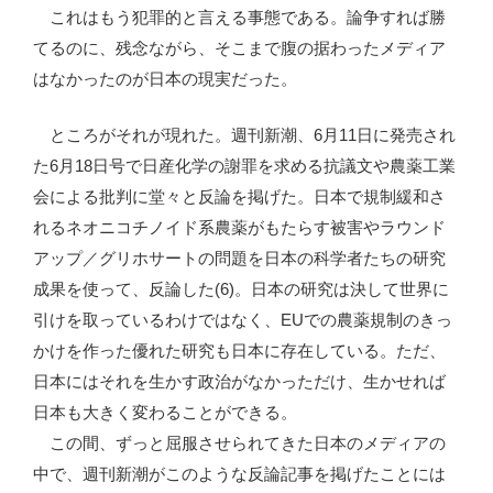
これはもう犯罪的と言える事態である。論争すれば勝
てるのに、残念ながら、そこまで腹の据わったメディア
はなかったのが日本の現実だった。
ところがそれが現れた。週刊新潮、6月11日に発売され
た6月18日号で日産化学の謝罪を求める抗議文や農薬工業
会による批判に堂々と反論を掲げた。日本で規制緩和さ
れるネオニコチノイド系農薬がもたらす被害やラウンド
アップ／グリホサートの問題を日本の科学者たちの研究
成果を使って、反論した(6)。日本の研究は決して世界に
引けを取っているわけではなく、EUでの農薬規制のきっ
かけを作った優れた研究も日本に存在している。ただ、
日本にはそれを生かす政治がなかっただけ、生かせれば
日本も大きく変わることができる。
この間、ずっと屈服させられてきた日本のメディアの
中で、週刊新潮がこのような反論記事を掲げたことには