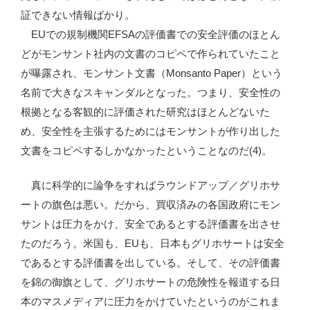
証できない情報ばかり。
EUでの規制機関EFSAの評価書での安全評価のほとん
どがモンサント社内の文書のコピペで作られていたこと
が曝露され、モンサント文書（Monsanto Paper）という
名前で大きなスキャンダルとなった。つまり、安全性の
根拠となる客観的に評価された研究はほとんどないた
め、安全性を主張するためにはモンサントが作り出した
文書をコピペするしかなかったということなのだ(4)。
真に科学的に論争をすればラウンドアップ／グリホサ
ートの旗色は悪い。だから、買収済みの各国政府にモン
サントは圧力をかけ、安全であるとする評価書を出させ
たのだろう。米国も、EUも、日本もグリホサートは安全
であるとする評価書を出している。そして、その評価書
を錦の御旗として、グリホサートの危険性を報道する日
本のマスメディアに圧力をかけていたというのがこれま