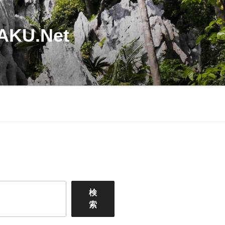
U.Net
検
索