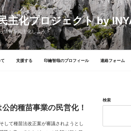
化プロジェクト by INYAK
ら情報を民主化しよう！
いて
支援する
印鑰智哉のプロフィール
連絡フォーム
検索
は公的種苗事業の民営化！
そして種苗法改正案が審議されようとし