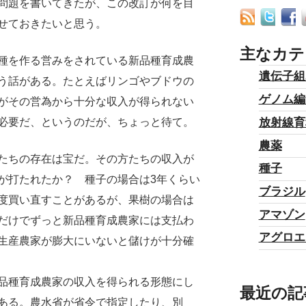
問題を書いてきたが、この改訂が何を目
せておきたいと思う。
主なカテ
種を作る営みをされている新品種育成農
遺伝子組
う話がある。たとえばリンゴやブドウの
ゲノム編
がその営為から十分な収入が得られない
放射線育
必要だ、というのだが、ちょっと待て。
農薬
たちの存在は宝だ。その方たちの収入が
種子
が打たれたか？ 種子の場合は3年くらい
ブラジル
度買い直すことがあるが、果樹の場合は
アマゾン
だけでずっと新品種育成農家には支払わ
アグロエ
生産農家が膨大にいないと儲けが十分確
品種育成農家の収入を得られる形態にし
最近の記
ある。農水省が省令で指定したり、別