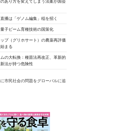
ネのあり方を変えてしまう法案が国会
田直播は「ゲノム編集」稲を招く
い量子ビーム育種技術の国策化
アップ（グリホサート）の農薬再評価
も始まる
テムの大転換：種苗法再改正、革新的
発新法が持つ危険性
心に市民社会の問題をグローバルに追