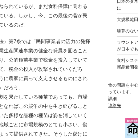
日本のタ
ねられているが、まだ食料保障に関わる
に
ている。しかし、今、この最後の砦が民
大規模乾
ているのだ。
勝算のな
）第7条では「民間事業者の活力の発揮
ラウンド
が日本で
業生産関連事業の健全な発展を図ること
り、公的種苗事業で税金を投入していて
食料シス
新品種開
て、税金の投入が攻撃されていくだろ
うに農家に買って支えさせるものにされ
食の問題を中
）だろう。
っています。
割を果たしている種苗であっても、市場
詳細
連絡先
となればこの競争の中を生き延びること
いた多様な品種の種苗は姿を消していく
地域ごとに市場規模のとても小さい、儲
よって提供されてきた。そうした儲けに