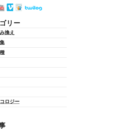
ゴリー
み換え
集
種
コロジー
事