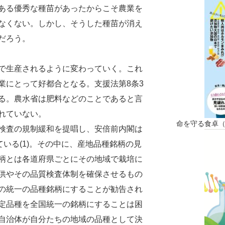
ある優秀な種苗があったからこそ農業を
なくない。しかし、そうした種苗が消え
だろう。
で生産されるように変わっていく。これ
業にとって好都合となる。支援法第8条3
る。農水省は肥料などのことであると言
れていない。
命を守る食卓
検査の規制緩和を提唱し、安倍前内閣は
ている(1)。その中に、産地品種銘柄の見
柄とは各道府県ごとにその地域で栽培に
供やその品質検査体制を確保させるもの
の統一の品種銘柄にすることが勧告され
定品種を全国統一の銘柄にすることは困
自治体が自分たちの地域の品種として決