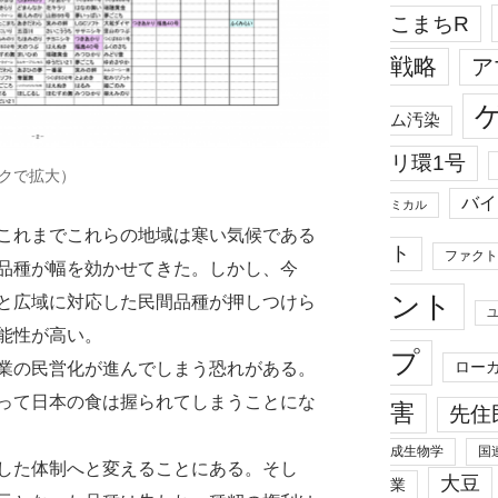
こまちR
戦略
ア
ム汚染
リ環1号
ックで拡大）
バイ
ミカル
これまでこれらの地域は寒い気候である
ト
ファクト
品種が幅を効かせてきた。しかし、今
ント
と広域に対応した民間品種が押しつけら
能性が高い。
プ
ロー
業の民営化が進んでしまう恐れがある。
って日本の食は握られてしまうことにな
害
先住
成生物学
国
した体制へと変えることにある。そし
大豆
業