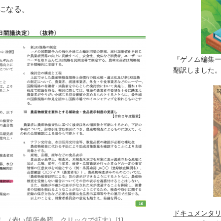
になる。
『ゲノム編集
翻訳しました。（
ドキュメンタリ
（赤い箇所参照。クリックで拡大）[1]