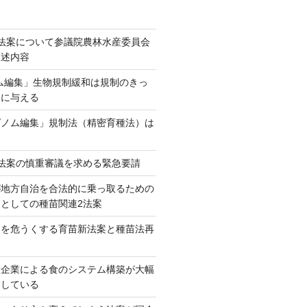
法案について参議院農林水産委員会
陳述内容
ム編集」生物規制緩和は規制のきっ
本に与える
ゲノム編集」規制法（精密育種法）は
法案の慎重審議を求める緊急要請
が地方自治を合法的に乗っ取るための
としての種苗関連2法案
ネを危うくする育苗新法案と種苗法再
大企業による食のシステム構築が大幅
としている