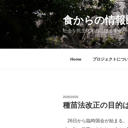
コ
ン
テ
食からの情報民主
ン
ツ
社会を民主化するにはまず食か
へ
ス
キ
ッ
Home
プロジェクトにつ
プ
投
2020/10/25
稿
種苗法改正の目的
日:
26日から臨時国会が始まる。