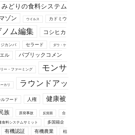
みどりの食料システム
マゾン
カドミウ
ウイルス
ゲノム編集
コシヒカ
セラード
ジカンバ
ダウ・ケ
パブリックコメン
エル
モンサ
リー・ファーミング
ラウンドアッ
ユーカリ
健康被
人権
カルフード
民族
原発事故
合
反貧困
多国籍企
連食料システムサミット
有機認証
有機農業
枯