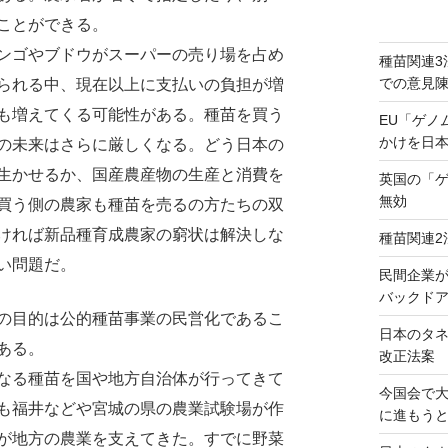
ことができる。
ンゴやブドウがスーパーの売り場を占め
種苗関連3
での意見
られる中、現在以上に支払いの負担が増
も増えてくる可能性がある。種苗を買う
EU「ゲノ
かけを日
の未来はさらに厳しくなる。どう日本の
生かせるか、国産農産物の生産と消費を
英国の「
無効
買う側の農家も種苗を売るの方たちの双
ければ新品種育成農家の窮状は解決しな
種苗関連2
い問題だ。
民間企業
バックドア
の目的は公的種苗事業の民営化であるこ
日本のタ
ある。
改正法案
なる種苗を国や地方自治体が行ってきて
今国会で
も福井などや宮城の県の農業試験場が作
に進もう
が地方の農業を支えてきた。すでに野菜