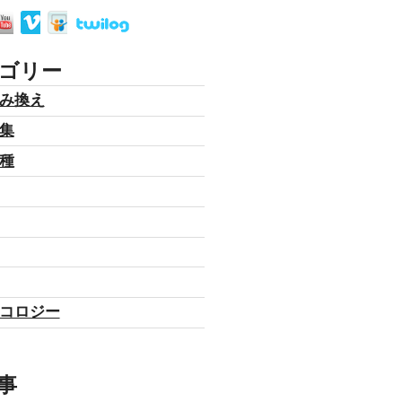
ゴリー
み換え
集
種
コロジー
事