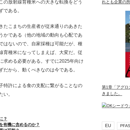
この放射線育種米への大きな転換をどう
れとも企業の
ずである。
きたこまちの生産者が従来通りのあきた
うかである（他の地域の動向も心配であ
ではないので、自家採種は可能だが、種
線育種米になってしまえば、大変だ。従
求める必要がある。すでに2025年向け
ずだから、動くべきなのは今である。
子特許による食の支配に繋がることなの
第1章「アグロ
きました。
たい。
に？
を有機に含めるのか？
EU
PFA