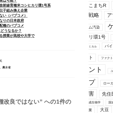
策は可能？
こまちR
放射線育種米コシヒカリ環1号系
伝子組み換え企業
戦略
ア
ない（パブコメ）
なりの日本政府
配種のパブコメ
ム汚染
はどうなるか？
る授業が高校や大学で
リ環1号
バイ
ミカル
ト
ファクト
え
ント
、
農水省
プ
ロー
害
先住
種改良ではない” への1件の
成生物学
国
大豆
業