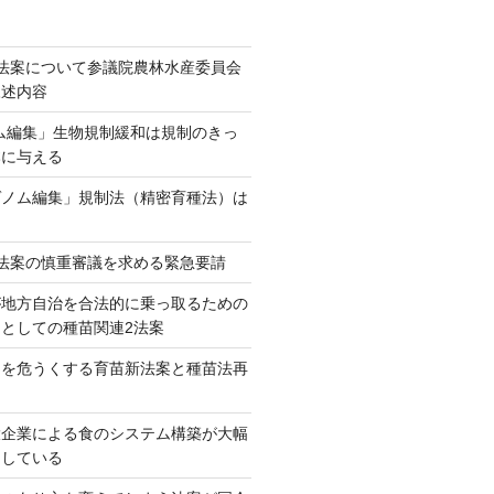
法案について参議院農林水産委員会
陳述内容
ム編集」生物規制緩和は規制のきっ
本に与える
ゲノム編集」規制法（精密育種法）は
法案の慎重審議を求める緊急要請
が地方自治を合法的に乗っ取るための
としての種苗関連2法案
ネを危うくする育苗新法案と種苗法再
大企業による食のシステム構築が大幅
としている