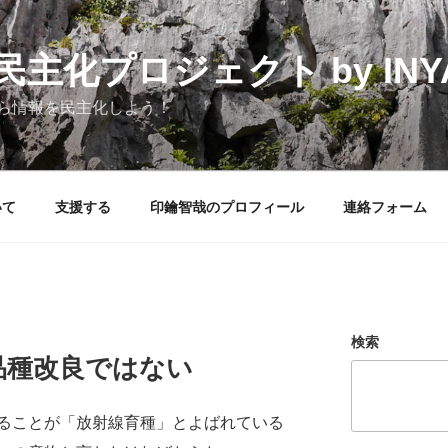
化プロジェクト by INYAK
ら情報を民主化しよう！
いて
支援する
印鑰智哉のプロフィール
連絡フォーム
検索
品種改良ではない
ることが「放射線育種」とよばれている