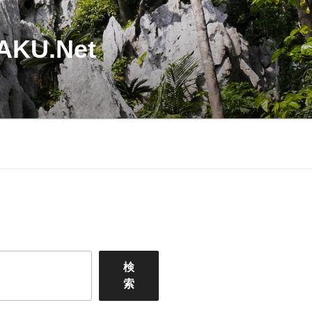
U.Net
検
索