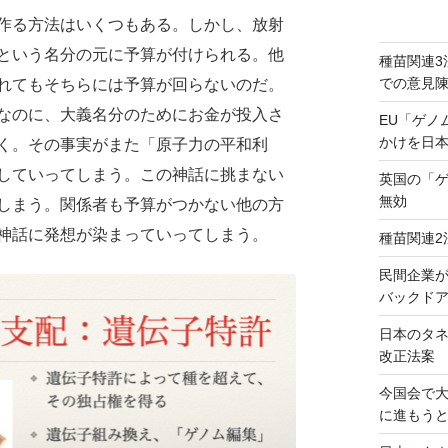
作る方法はいくつもある。しかし、放射
という名分の元に予算が付けられる。他
種苗関連3
での意見
れてもそちらには予算が回らないのだ。
なのに、大義名分のためにお金が投入さ
EU「ゲノ
かけを日
く。その事実がまた「原子力の平和利
していってしまう。この神話に挑まない
英国の「
無効
しまう。関係者も予算がつかない他の方
神話に発想が染まっていってしまう。
種苗関連2
民間企業
バックドア
日本のタ
改正法案
今国会で
に進もう