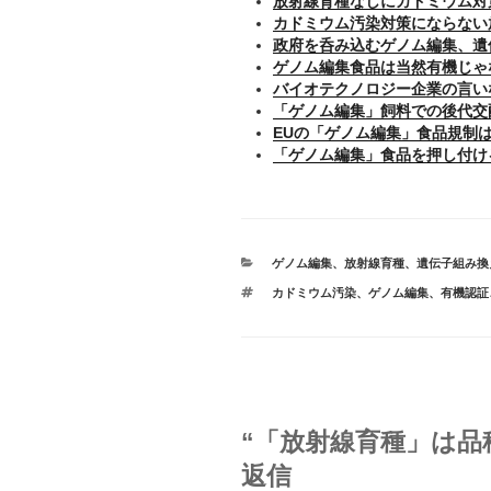
放射線育種なしにカドミウム対
カドミウム汚染対策にならない
政府を呑み込むゲノム編集、遺
ゲノム編集食品は当然有機じゃ
バイオテクノロジー企業の言い
「ゲノム編集」飼料での後代交
EUの「ゲノム編集」食品規制
「ゲノム編集」食品を押し付け
カ
ゲノム編集
、
放射線育種
、
遺伝子組み換
テ
タ
カドミウム汚染
、
ゲノム編集
、
有機認証
ゴ
グ
リ
ー
“「放射線育種」は品
返信