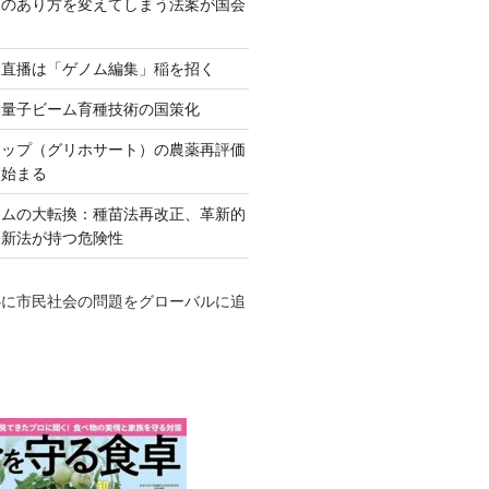
ネのあり方を変えてしまう法案が国会
田直播は「ゲノム編集」稲を招く
い量子ビーム育種技術の国策化
アップ（グリホサート）の農薬再評価
も始まる
テムの大転換：種苗法再改正、革新的
発新法が持つ危険性
心に市民社会の問題をグローバルに追