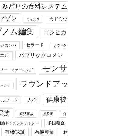
みどりの食料システム
マゾン
カドミウ
ウイルス
ゲノム編集
コシヒカ
セラード
ジカンバ
ダウ・ケ
パブリックコメン
エル
モンサ
リー・ファーミング
ラウンドアッ
ユーカリ
健康被
人権
カルフード
民族
原発事故
合
反貧困
多国籍企
連食料システムサミット
有機認証
有機農業
枯