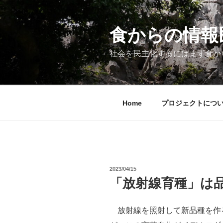
コ
ン
テ
食からの情報民主
ン
ツ
社会を民主化するにはまず食か
へ
ス
キ
ッ
Home
プロジェクトにつ
プ
投
2023/04/15
稿
「放射線育種」は
日:
放射線を照射して新品種を作