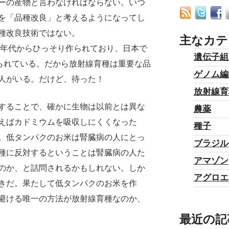
ーの産物と言わなければならない。いつ
を「品種改良」と考えるようになってし
種改良技術ではない。
主なカテ
0年代からひっそり作られており、日本で
遺伝子組
作られている。だから放射線育種は重要な品
ゲノム編
人がいる。だけど、待った！
放射線育
することで、確かに生物は以前とは異な
農薬
えばカドミウムを吸収しにくくなった
種子
。低タンパクのお米は腎臓病の人にとっ
ブラジル
種に反対するということは腎臓病の人た
アマゾン
のか、と詰問されるかもしれない。しか
アグロエ
きだ。果たして低タンパクのお米を作
避ける唯一の方法が放射線育種なのか、
最近の記