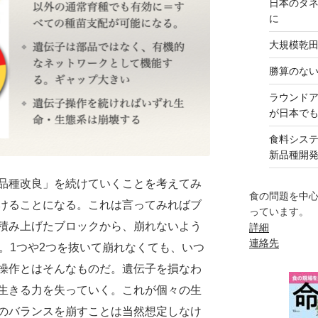
日本のタ
に
大規模乾
勝算のな
ラウンド
が日本で
食料シス
新品種開
品種改良」を続けていくことを考えてみ
食の問題を中
けることになる。これは言ってみればブ
っています。
積み上げたブロックから、崩れないよう
詳細
連絡先
。1つや2つを抜いて崩れなくても、いつ
操作とはそんなものだ。遺伝子を損なわ
生きる力を失っていく。これが個々の生
のバランスを崩すことは当然想定しなけ