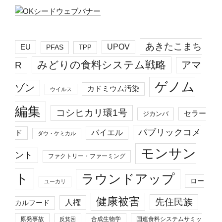
あきたこまち
EU
UPOV
PFAS
TPP
みどりの食料システム戦略
R
アマ
ゲノム
ゾン
カドミウム汚染
ウイルス
編集
コシヒカリ環1号
セラー
ジカンバ
パブリックコメ
バイエル
ド
ダウ・ケミカル
モンサン
ント
ファクトリー・ファーミング
ト
ラウンドアップ
ロー
ユーカリ
健康被害
先住民族
人権
カルフード
原発事故
合成生物学
国連食料システムサミッ
反貧困