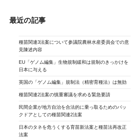
最近の記事
種苗関連3法案について参議院農林水産委員会での意
見陳述内容
EU「ゲノム編集」生物規制緩和は規制のきっかけを
日本に与える
英国の「ゲノム編集」規制法（精密育種法）は無効
種苗関連2法案の慎重審議を求める緊急要請
民間企業が地方自治を合法的に乗っ取るためのバッ
クドアとしての種苗関連2法案
日本のタネを危うくする育苗新法案と種苗法再改正
法案