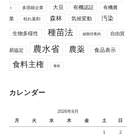
大豆
有機認証
有機農
多国籍企業
ト
森林
汚染
業
気候変動
枯れ葉剤
種苗法
生物多様性
自由貿
細胞培養肉
農水省
農薬
食品表示
易協定
食料主権
養殖
カレンダー
2026年8月
月
火
水
木
金
土
日
1
2