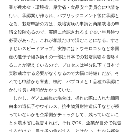
業が農水省・環境省、厚労省・食品安全委員会に申請を
行い、承認案が作られ、パブリックコメント後に承認と
なる。栽培申請の方は、栽培実験の申請と商業栽培の申
請２段階あるので、実際に承認されるまで長い年月待つ
必要があった。これが相談だけで済むことになる。すさ
まじいスピードアップ。実際にはトウモロコシなど米国
産の遺伝子組み換えの一部は日本での栽培実験を省略す
ることが増えているので、プロセスは半分以下（日本で
実験栽培する必要がなくなるので大幅に時短）だが、そ
れでも申請から審査、検討、パブコメと１品種の承認に
かなり長い時間がかかっていた。
しかし、ゲノム編集の場合は、操作の際に入れた細菌
由来の遺伝子やウイルス、抗生物質耐性遺伝子などが残
っていないかを企業側がチェックして、残っていないこ
とを農水省に報告すれば、それでOK。企業が自分で報告
するだけで、農水省の側がすることはない。だから都合