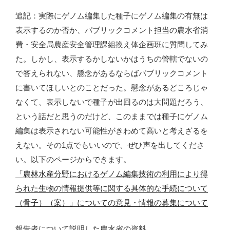
追記：実際にゲノム編集した種子にゲノム編集の有無は
表示するのか否か、パブリックコメント担当の農水省消
費・安全局農産安全管理課組換え体企画班に質問してみ
た。しかし、表示するかしないかはうちの管轄でないの
で答えられない、懸念があるならばパブリックコメント
に書いてほしいとのことだった。懸念があるどころじゃ
なくて、表示しないで種子が出回るのは大問題だろう、
という話だと思うのだけど、このままでは種子にゲノム
編集は表示されない可能性がきわめて高いと考えざるを
えない。その1点でもいいので、ぜひ声を出してくださ
い。以下のページからできます。
「農林水産分野におけるゲノム編集技術の利用により得
られた生物の情報提供等に関する具体的な手続について
（骨子）（案）」についての意見・情報の募集について
報告者について説明した農水省の資料