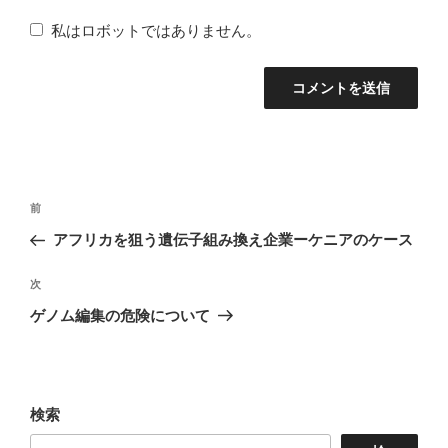
私はロボットではありません。
投
前
前
稿
の
アフリカを狙う遺伝子組み換え企業ーケニアのケース
ナ
投
稿
次
次
ビ
の
ゲノム編集の危険について
ゲ
投
ー
稿
シ
ョ
検索
ン