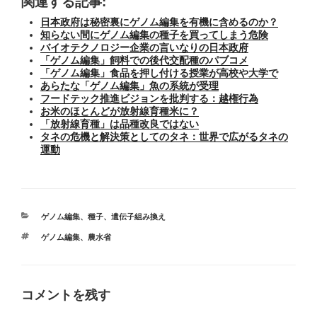
関連する記事:
日本政府は秘密裏にゲノム編集を有機に含めるのか？
知らない間にゲノム編集の種子を買ってしまう危険
バイオテクノロジー企業の言いなりの日本政府
「ゲノム編集」飼料での後代交配種のパブコメ
「ゲノム編集」食品を押し付ける授業が高校や大学で
あらたな「ゲノム編集」魚の系統が受理
フードテック推進ビジョンを批判する：越権行為
お米のほとんどが放射線育種米に？
「放射線育種」は品種改良ではない
タネの危機と解決策としてのタネ：世界で広がるタネの
運動
カ
ゲノム編集
、
種子
、
遺伝子組み換え
テ
タ
ゲノム編集
、
農水省
ゴ
グ
リ
ー
コメントを残す