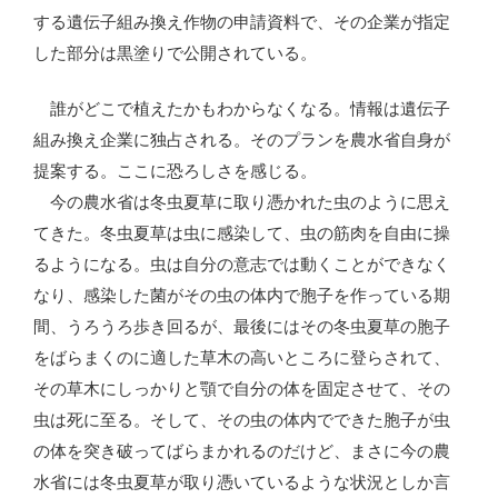
する遺伝子組み換え作物の申請資料で、その企業が指定
した部分は黒塗りで公開されている。
誰がどこで植えたかもわからなくなる。情報は遺伝子
組み換え企業に独占される。そのプランを農水省自身が
提案する。ここに恐ろしさを感じる。
今の農水省は冬虫夏草に取り憑かれた虫のように思え
てきた。冬虫夏草は虫に感染して、虫の筋肉を自由に操
るようになる。虫は自分の意志では動くことができなく
なり、感染した菌がその虫の体内で胞子を作っている期
間、うろうろ歩き回るが、最後にはその冬虫夏草の胞子
をばらまくのに適した草木の高いところに登らされて、
その草木にしっかりと顎で自分の体を固定させて、その
虫は死に至る。そして、その虫の体内でできた胞子が虫
の体を突き破ってばらまかれるのだけど、まさに今の農
水省には冬虫夏草が取り憑いているような状況としか言