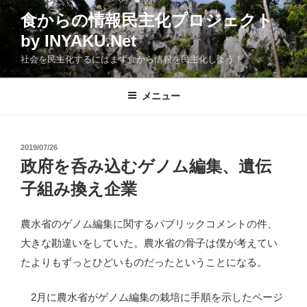
コ
食からの情報民主化プロジェクト
ン
by INYAKU.Net
テ
ン
社会を民主化するにはまず食から情報を民主化しよう！
ツ
へ
メニュー
ス
キ
ッ
投
2019/07/26
プ
稿
政府を呑み込むゲノム編集、遺伝
日:
子組み換え企業
農水省のゲノム編集に関するパブリックコメントの件、
大きな勘違いをしていた。農水省の骨子は僕が考えてい
たよりもずっとひどいものだったということになる。
2月に農水省がゲノム編集の栽培に手順を示したページ