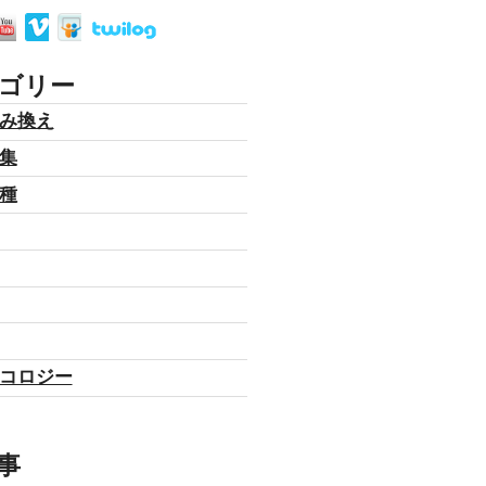
ゴリー
み換え
集
種
コロジー
事