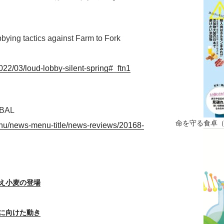
bbying tactics against Farm to Fork
022/03/loud-lobby-silent-spring#_ftn1
BAL
命を守る食卓
nu/news-menu-title/news-reviews/20168-
え小麦の登場
に向けた動き