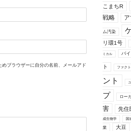
こまちR
戦略
ア
ム汚染
リ環1号
バイ
ミカル
ためブラウザーに自分の名前、メールアド
ト
ファクト
ント
プ
ロー
害
先住
成生物学
国
大豆
業