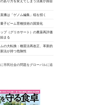
ネのあり方を変えてしまう法案が国会
田直播は「ゲノム編集」稲を招く
い量子ビーム育種技術の国策化
アップ（グリホサート）の農薬再評価
も始まる
テムの大転換：種苗法再改正、革新的
発新法が持つ危険性
心に市民社会の問題をグローバルに追