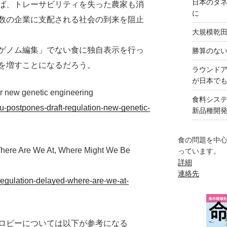
日本のタ
ば、トレーサビリティを失った農家も消
に
数の企業に支配される社会の到来を阻止
大規模乾
ゲノム編集」でない食に独自表示を行っ
勝算のな
を増すことになるだろう。
ラウンド
が日本で
or new genetic engineering
食料シス
eu-postpones-draft-regulation-new-genetic-
新品種開
食の問題を中
here Are We At, Where Might We Be
っています。
詳細
連絡先
egulation-delayed-where-are-we-at-
ロビーについては以下が参考になる