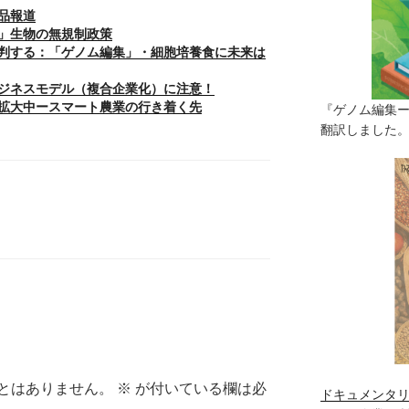
品報道
」生物の無規制政策
判する：「ゲノム編集」・細胞培養食に未来は
ジネスモデル（複合企業化）に注意！
場拡大中ースマート農業の行き着く先
『ゲノム編集
翻訳しました。（
とはありません。
※
が付いている欄は必
ドキュメンタリ