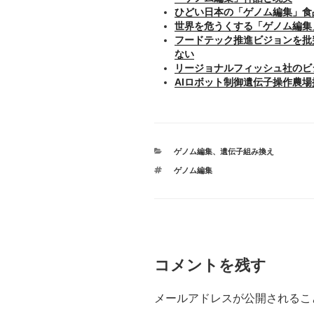
ひどい日本の「ゲノム編集」食
世界を危うくする「ゲノム編集
フードテック推進ビジョンを批
ない
リージョナルフィッシュ社のビ
AIロボット制御遺伝子操作農
カ
ゲノム編集
、
遺伝子組み換え
テ
タ
ゲノム編集
ゴ
グ
リ
ー
コメントを残す
メールアドレスが公開されるこ