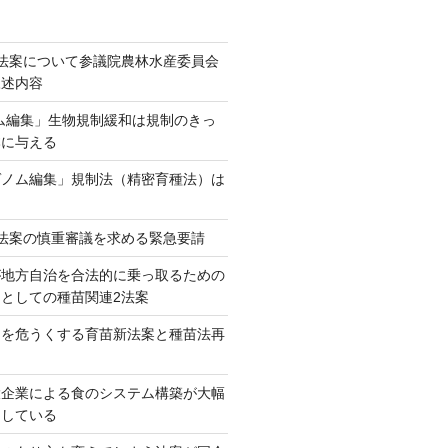
法案について参議院農林水産委員会
陳述内容
ム編集」生物規制緩和は規制のきっ
本に与える
ゲノム編集」規制法（精密育種法）は
法案の慎重審議を求める緊急要請
が地方自治を合法的に乗っ取るための
としての種苗関連2法案
ネを危うくする育苗新法案と種苗法再
大企業による食のシステム構築が大幅
としている