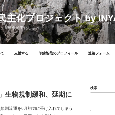
化プロジェクト by INYAK
ら情報を民主化しよう！
いて
支援する
印鑰智哉のプロフィール
連絡フォーム
検索
集」生物規制緩和、延期に
規制流通を6月初旬に受け入れてしまう