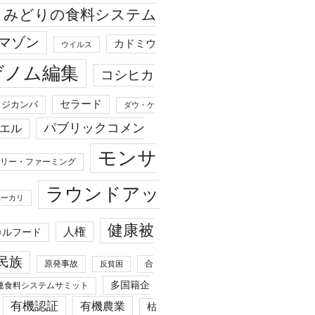
みどりの食料システム
マゾン
カドミウ
ウイルス
ゲノム編集
コシヒカ
セラード
ジカンバ
ダウ・ケ
パブリックコメン
エル
モンサ
リー・ファーミング
ラウンドアッ
ユーカリ
健康被
人権
カルフード
民族
原発事故
合
反貧困
多国籍企
連食料システムサミット
有機認証
有機農業
枯