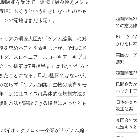
規制緩和を受けて、遺伝子組み換えメジャ
市場に出そうという動きになったのかも
種苗関連3
ーンの流通はまだ未定）。
での意見
EU「ゲノ
トリアの環境大臣が「ゲノム編集」に対
かけを日
務を求めることを表明したが、それにド
英国の「
ルグ、スロベニア、スロバキア、キプロ
無効
会での提案は7月後半までは出ないだろう
種苗関連2
きたことになる。EU加盟国ではないが、
民間企業
みならず「ゲノム編集」生物の成育をモ
バックドア
年半ばにはスイスは具体的な規制方法を
日本のタ
規制方法が議論できる段階に入ったとも
改正法案
今国会で
に進もう
バイオテクノロジー企業が「ゲノム編