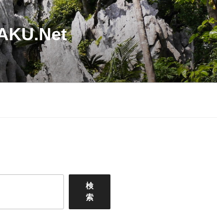
U.Net
検
索