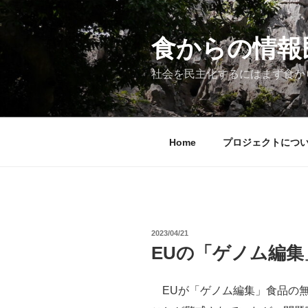
コ
ン
テ
食からの情報民主
ン
ツ
社会を民主化するにはまず食か
へ
ス
キ
ッ
Home
プロジェクトにつ
プ
投
2023/04/21
稿
EUの「ゲノム編
日:
EUが「ゲノム編集」食品の無