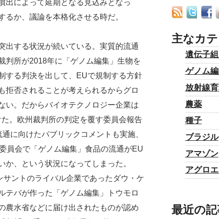
噴出によって延期となる見込みとなっ
するか、議論を本格化させる時だ。
主なカテ
突出する状況が続いている。実質的流通
遺伝子組
判所が2018年に「ゲノム編集」生物を
ゲノム編
制する判決を出して、EUで規制する方針
放射線育
も拒否されることが考えられるからグロ
農薬
ない。だからバイオテクノロジー企業は
けた。欧州裁判所の判定を覆す委員会報告
種子
流通に向けたパブリックコメントも実施、
ブラジル
州委員会で「ゲノム編集」食品の流通がEU
アマゾン
いか、という状況になってしまった。
アグロエ
ンサントのライバル企業であったダウ・ケ
ルテバが作った「ゲノム編集」トウモロ
最近の記
の農水省などに届け出されたものが認め