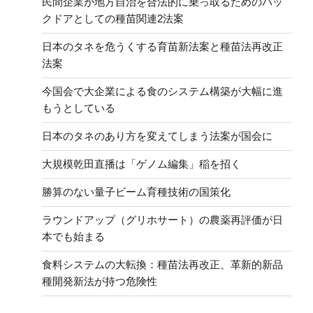
民間企業が地方自治を合法的に乗っ取るためのバッ
クドアとしての種苗関連2法案
日本のタネを危うくする育苗新法案と種苗法再改正
法案
今国会で大企業による食のシステム構築が大幅に進
もうとしている
日本のタネのあり方を変えてしまう法案が国会に
大規模乾田直播は「ゲノム編集」稲を招く
勝算のない量子ビーム育種技術の国策化
ラウンドアップ（グリホサート）の農薬再評価が日
本でも始まる
食料システムの大転換：種苗法再改正、革新的新品
種開発新法が持つ危険性