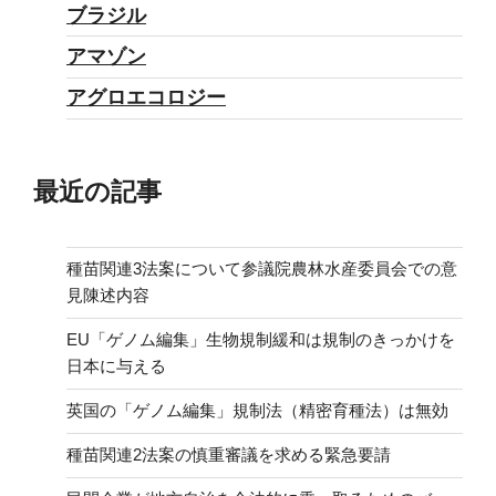
ブラジル
アマゾン
アグロエコロジー
最近の記事
種苗関連3法案について参議院農林水産委員会での意
見陳述内容
EU「ゲノム編集」生物規制緩和は規制のきっかけを
日本に与える
英国の「ゲノム編集」規制法（精密育種法）は無効
種苗関連2法案の慎重審議を求める緊急要請