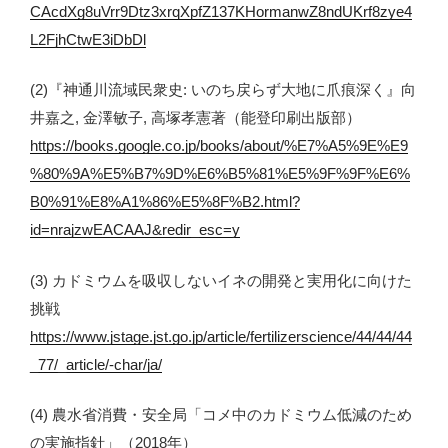
CAcdXg8uVrr9Dtz3xrqXpfZ137KHormanwZ8ndUKrf8zye4
L2FjhCtwE3iDbDl
(2)『神通川流域民衆史: いのち戻らず大地に爪痕深く』向
井嘉之, 金澤敏子, 高塚孝憲著（能登印刷出版部）
https://books.google.co.jp/books/about/%E7%A5%9E%E9
%80%9A%E5%B7%9D%E6%B5%81%E5%9F%9F%E6%
B0%91%E8%A1%86%E5%8F%B2.html?
id=nrajzwEACAAJ&redir_esc=y
(3) カドミウムを吸収しないイネの開発と実用化に向けた
挑戦
https://www.jstage.jst.go.jp/article/fertilizerscience/44/44/44
_77/_article/-char/ja/
(4) 農水省消費・安全局「コメ中のカドミウム低減のため
の実施指針」（2018年）