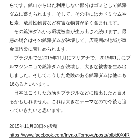
らです。鉱山から出た利用しない部分はゴミとして鉱滓
ダムに蓄えられます。そして、その中にはカドミウムや
ヒ素、放射性物質など有害な物質が多く含まれます。
その鉱滓ダムから環境被害が生み出され続けます。最
悪の場合はその鉱滓ダムが決壊して、広範囲の地域が重
金属汚染に苦しめられます。
ブラジルでは2015年11月にマリアナで、2019年1月にブ
ルマジンニョで鉱滓ダムが決壊し、大きな被害を生み出
しました。そしてこうした危険のある鉱滓ダムは他にも
16あるといいます。
日本はこうした危険をブラジルなどに輸出したと言え
るかもしれません。これは大きなテーマなので今後も追
っていきたいと思います。
2015年11月28日の投稿
https://www.facebook.com/InyakuTomoya/posts/pfbid0X4R