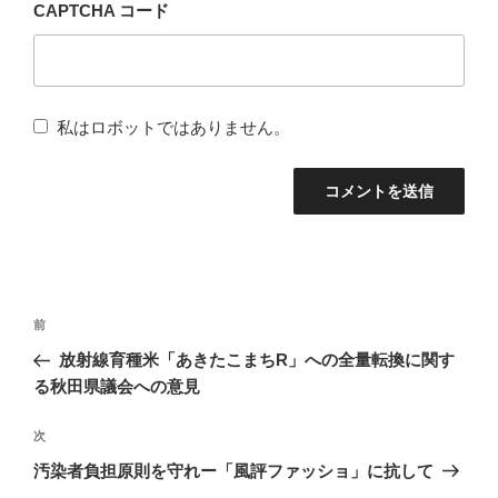
CAPTCHA コード
私はロボットではありません。
投
前
前
稿
の
放射線育種米「あきたこまちR」への全量転換に関す
ナ
投
る秋田県議会への意見
稿
ビ
次
次
ゲ
の
汚染者負担原則を守れー「風評ファッショ」に抗して
ー
投