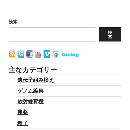
シ
稿
ョ
検索
ン
検
索
主なカテゴリー
遺伝子組み換え
ゲノム編集
放射線育種
農薬
種子