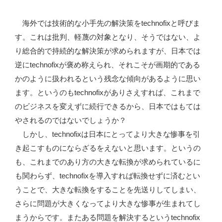
海外では技術的な小手先の解決策をtechnofixと呼びま
す。これは批判、軽蔑の対象となり、そうではない、よ
り総合的で持続的な解決策が求められますが、日本では
逆にtechnofixが褒め称えられ、それこそが画期的である
かのように扱われるという残念な傾向があるように思い
ます。というのもtechnofixがありさえすれば、これまで
のビジネスを変えずに続行できるから、日本ではもては
やされるのではないでしょうか？
しかし、technofixは日本にとってより大きな惨事を引
き起こすものにならざるをえないと思います。というの
も、これまでのあり方の大きな転換が求められているに
も関わらず、technofixを導入すれば転換せずに済むとい
うことで、大きな転換をすることを先送りしてしまい、
さらに問題が大きくなってより大きな惨事が生まれてし
まうからです。またある問題を解決するというtechnofix