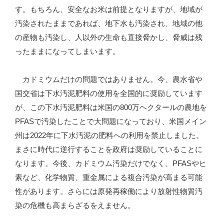
す。もちろん、安全なお米は前提となりますが、地域が
汚染されたままであれば、地下水も汚染され、地域の他
の産物も汚染し、人以外の生命も直接脅かし、脅威は残
ったままになってしまいます。
カドミウムだけの問題ではありません。今、農水省や
国交省は下水汚泥肥料の使用を全国的に奨励しています
が、この下水汚泥肥料は米国の800万ヘクタールの農地を
PFASで汚染したことで大問題になっており、米国メイン
州は2022年に下水汚泥の肥料への利用を禁止しました。
まさに時代に逆行することを政府は奨励していることに
なります。今後、カドミウム汚染だけでなく、PFASやヒ
素など、化学物質、重金属による複合汚染が高まる可能
性があります。さらには原発再稼働により放射性物質汚
染の危機も高まらざるをえません。