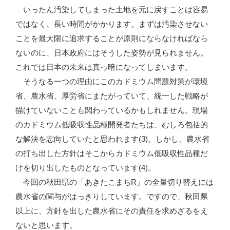
いったん汚染してしまった土地を元に戻すことは容易
ではなく、長い時間がかかります。まずは汚染させない
ことを最大限に追求することが原則にならなければなら
ないのに、日本政府にはそうした姿勢が見られません。
これでは日本の未来は真っ暗になってしまいます。
そうなる一つの理由にこのカドミウム問題対策が環境
省、農水省、厚労省にまたがっていて、統一した戦略が
描けていないことも関わっているかもしれません。現場
のカドミウム低吸収性品種開発者たちは、むしろ包括的
な解決を志向していたと思われます(3)。しかし、農水省
の打ち出した方針はそこからカドミウム低吸収性品種だ
けを切り出したものとなっています(4)。
今回の秋田県の「あきたこまちR」の全量切り替えには
農水省の関与がはっきりしています。ですので、秋田県
以上に、方針を出した農水省にその責任を求めざるをえ
ないと思います。