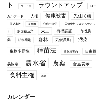
ト
ラウンドアップ
ロー
ユーカリ
健康被害
先住民族
人権
カルフード
原発事故
合成生物学
国連食料システムサミッ
反貧困
大豆
有機認証
有機農
多国籍企業
ト
森林
汚染
業
気候変動
枯れ葉剤
種苗法
生物多様性
自由貿
細胞培養肉
農水省
農薬
食品表示
易協定
食料主権
養殖
カレンダー