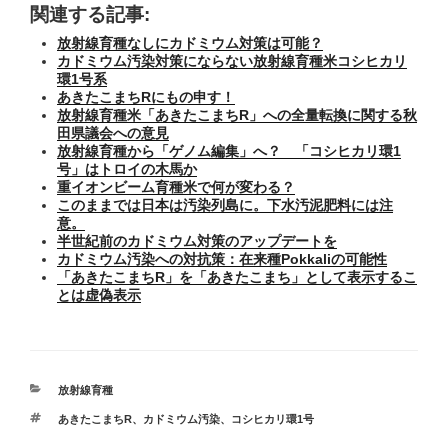
関連する記事:
放射線育種なしにカドミウム対策は可能？
カドミウム汚染対策にならない放射線育種米コシヒカリ
環1号系
あきたこまちRにもの申す！
放射線育種米「あきたこまちR」への全量転換に関する秋
田県議会への意見
放射線育種から「ゲノム編集」へ？ 「コシヒカリ環1
号」はトロイの木馬か
重イオンビーム育種米で何が変わる？
このままでは日本は汚染列島に。下水汚泥肥料には注
意。
半世紀前のカドミウム対策のアップデートを
カドミウム汚染への対抗策：在来種Pokkaliの可能性
「あきたこまちR」を「あきたこまち」として表示するこ
とは虚偽表示
カ
放射線育種
テ
タ
あきたこまちR
、
カドミウム汚染
、
コシヒカリ環1号
ゴ
グ
リ