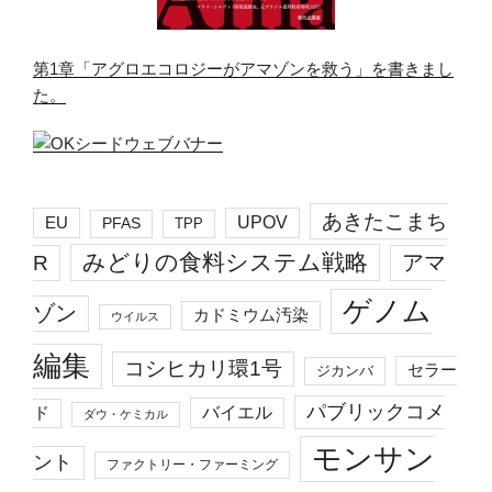
第1章「アグロエコロジーがアマゾンを救う」を書きまし
た。
あきたこまち
EU
UPOV
PFAS
TPP
みどりの食料システム戦略
R
アマ
ゲノム
ゾン
カドミウム汚染
ウイルス
編集
コシヒカリ環1号
セラー
ジカンバ
パブリックコメ
バイエル
ド
ダウ・ケミカル
モンサン
ント
ファクトリー・ファーミング