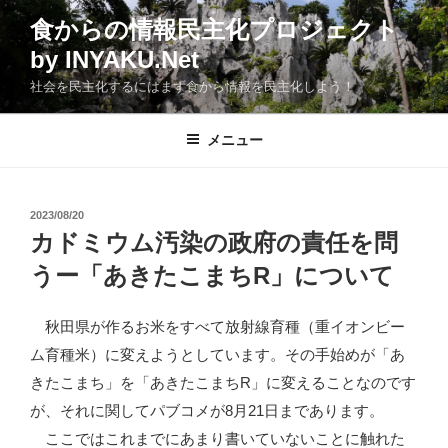
コ
食からの情報民主化プロジェクト
ン
by INYAKU.Net
テ
ン
社会を民主化するにはまず食から情報を民主化しよう！
ツ
へ
メニュー
ス
キ
ッ
投
2023/08/20
プ
稿
カドミウム汚染の政府の責任を問
日:
うー「あきたこまちR」について
秋田県が作るお米をすべて放射線育種（重イオンビー
ム育種米）に変えようとしています。その手始めが「あ
きたこまち」を「あきたこまちR」に変えることなのです
が、それに関してパブコメが8月21日まであります。
ここではこれまでにあまり書いていないことに触れた