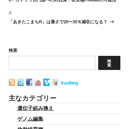
ナ
投
稿
次
次
ビ
の
「あきたこまちR」は暑さで20〜30％減収になる？
ゲ
投
ー
稿
シ
ョ
検索
ン
検
索
主なカテゴリー
遺伝子組み換え
ゲノム編集