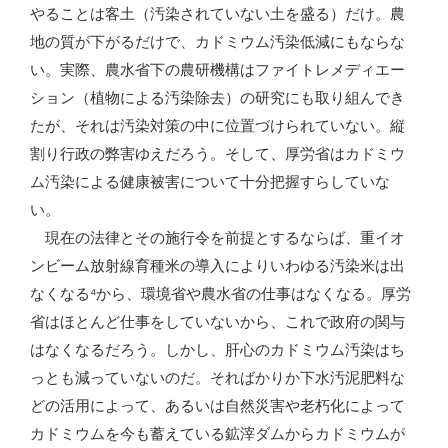
やることは客土（汚染されていない土を盛る）だけ。農
地の質が下がるだけで、カドミウム汚染低減にもならな
い。実際、農水省下の農研機構はファイトレメディエー
ション（植物による汚染除去）の研究にも取り組んでき
たが、それは汚染対策の中に位置づけられていない。縦
割り行政の弊害ゆえだろう。そして、厚労省はカドミウ
ム汚染による健康被害について十分把握すらしていな
い。
現在の法律とその施行令を前提とするならば、重イオ
ンビーム放射線育種米の導入によりいわゆる汚染米は出
なくなる⁴から、環境省や農水省の仕事はなくなる。厚労
省はほとんど仕事をしていないから、これで政府の関与
はなくなるだろう。しかし、肝心のカドミウム汚染はち
っとも減っていないのだ。そればかりか下水汚泥肥料な
どの活用によって、あるいは自然災害や老朽化によって
カドミウムを今も蓄えている鉱滓ダムからカドミウムが