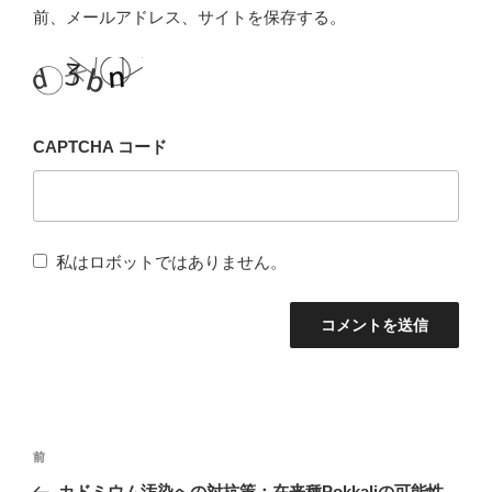
前、メールアドレス、サイトを保存する。
CAPTCHA コード
私はロボットではありません。
投
前
前
稿
の
カドミウム汚染への対抗策：在来種Pokkaliの可能性