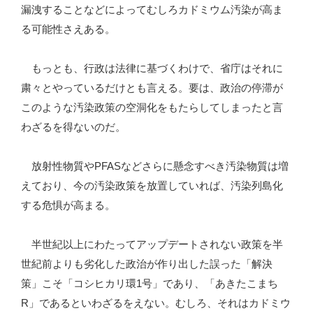
漏洩することなどによってむしろカドミウム汚染が高ま
る可能性さえある。
もっとも、行政は法律に基づくわけで、省庁はそれに
粛々とやっているだけとも言える。要は、政治の停滞が
このような汚染政策の空洞化をもたらしてしまったと言
わざるを得ないのだ。
放射性物質やPFASなどさらに懸念すべき汚染物質は増
えており、今の汚染政策を放置していれば、汚染列島化
する危惧が高まる。
半世紀以上にわたってアップデートされない政策を半
世紀前よりも劣化した政治が作り出した誤った「解決
策」こそ「コシヒカリ環1号」であり、「あきたこまち
R」であるといわざるをえない。むしろ、それはカドミウ