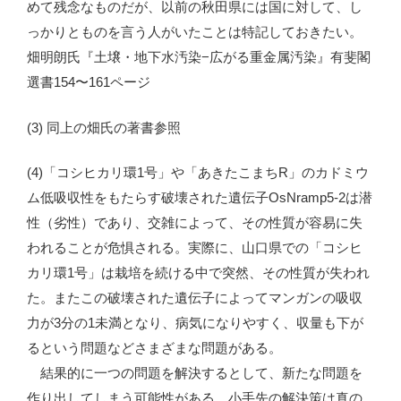
めて残念なものだが、以前の秋田県には国に対して、し
っかりとものを言う人がいたことは特記しておきたい。
畑明朗氏『土壌・地下水汚染−広がる重金属汚染』有斐閣
選書154〜161ページ
(3) 同上の畑氏の著書参照
(4)「コシヒカリ環1号」や「あきたこまちR」のカドミウ
ム低吸収性をもたらす破壊された遺伝子OsNramp5-2は潜
性（劣性）であり、交雑によって、その性質が容易に失
われることが危惧される。実際に、山口県での「コシヒ
カリ環1号」は栽培を続ける中で突然、その性質が失われ
た。またこの破壊された遺伝子によってマンガンの吸収
力が3分の1未満となり、病気になりやすく、収量も下が
るという問題などさまざまな問題がある。
結果的に一つの問題を解決するとして、新たな問題を
作り出してしまう可能性がある。小手先の解決策は真の