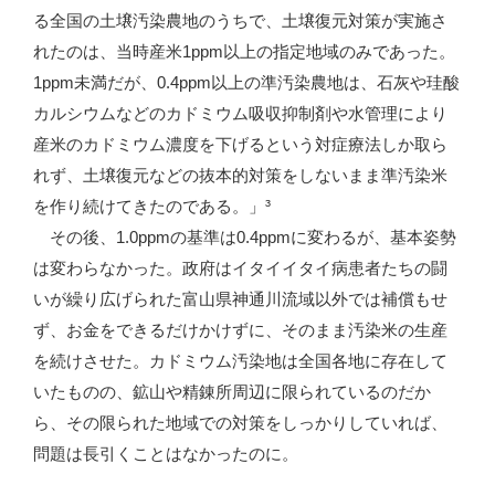
る全国の土壌汚染農地のうちで、土壌復元対策が実施さ
れたのは、当時産米1ppm以上の指定地域のみであった。
1ppm未満だが、0.4ppm以上の準汚染農地は、石灰や珪酸
カルシウムなどのカドミウム吸収抑制剤や水管理により
産米のカドミウム濃度を下げるという対症療法しか取ら
れず、土壌復元などの抜本的対策をしないまま準汚染米
を作り続けてきたのである。」³
その後、1.0ppmの基準は0.4ppmに変わるが、基本姿勢
は変わらなかった。政府はイタイイタイ病患者たちの闘
いが繰り広げられた富山県神通川流域以外では補償もせ
ず、お金をできるだけかけずに、そのまま汚染米の生産
を続けさせた。カドミウム汚染地は全国各地に存在して
いたものの、鉱山や精錬所周辺に限られているのだか
ら、その限られた地域での対策をしっかりしていれば、
問題は長引くことはなかったのに。