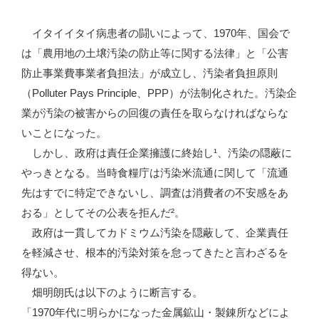
イタイイタイ病患者の闘いによって、1970年、国会で
は「農用地の土壌汚染の防止等に関する法律」と「公害
防止事業費事業者負担法」が成立し、汚染者負担原則
（Polluter Pays Principle、PPP）が法制化された。汚染企
業が汚染の被害からの回復の責任を取らなければならな
いことになった。
しかし、政府は責任企業擁護に終始し¹、汚染の隠蔽に
やっきとなる。当時食糧庁は汚染米流通に関して「流通
先はすでに特定できないし、調査は消費者の不安感をあ
おる」としてその公表を拒んだ²。
政府は一貫してカドミウム汚染を隠蔽して、企業責任
を軽減させ、根本的汚染対策を怠ってきたと言わざるを
得ない。
畑明朗氏は以下のように断言する。
「1970年代に明らかになった金属鉱山・製錬所などによ