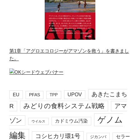
第1章「アグロエコロジーがアマゾンを救う」を書きまし
た。
あきたこまち
EU
UPOV
PFAS
TPP
みどりの食料システム戦略
R
アマ
ゲノム
ゾン
カドミウム汚染
ウイルス
編集
コシヒカリ環1号
セラー
ジカンバ