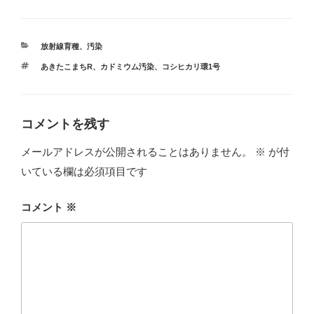
カ
放射線育種
、
汚染
テ
タ
あきたこまちR
、
カドミウム汚染
、
コシヒカリ環1号
ゴ
グ
リ
ー
コメントを残す
メールアドレスが公開されることはありません。
※
が付
いている欄は必須項目です
コメント
※