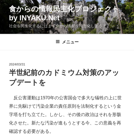
コ
食からの情報民主化プロジェクト
ン
by INYAKU.Net
テ
ン
社会を民主化するにはまず食から情報を民主化しよう！
ツ
へ
メニュー
ス
キ
ッ
投
2024/03/31
プ
稿
半世紀前のカドミウム対策のアッ
日:
プデートを
反公害運動は1970年の公害国会で多大な犠牲の上に世
界に先駆けて汚染企業の責任原則を法制化するという金
字塔を打ち立てた。しかし、その後の政治はそれを形骸
化させた。新たな汚染が進もうとする今、この意義を再
確認する必要がある。