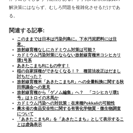
解決策にはならず、むしろ問題を複雑化させるだけであ
る。
関連する記事:
このままでは日本は汚染列島に。下水汚泥肥料には注
意。
放射線育種なしにカドミウム対策は可能？
カドミウム汚染対策にならない放射線育種米コシヒカリ
環1号系
あきたこまちRにもの申す！
稲の自家採種ができなくなる！？ 種苗法改正はだまし
討ちだった？
放射線育種米「あきたこまちR」への全量転換に関する秋
田県議会への意見
放射線育種から「ゲノム編集」へ？ 「コシヒカリ環1
号」はトロイの木馬か
カドミウム汚染への対抗策：在来種Pokkaliの可能性
農水省の食品安全性に関する有害化学物質・微生物調査
について
「あきたこまちR」を「あきたこまち」として表示するこ
とは虚偽表示