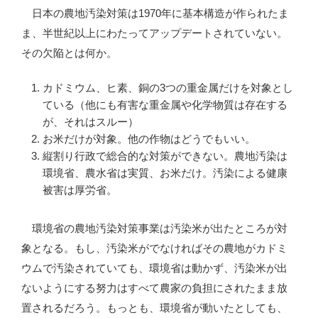
日本の農地汚染対策は1970年に基本構造が作られたま
ま、半世紀以上にわたってアップデートされていない。
その欠陥とは何か。
カドミウム、ヒ素、銅の3つの重金属だけを対象とし
ている（他にも有害な重金属や化学物質は存在する
が、それはスルー）
お米だけが対象。他の作物はどうでもいい。
縦割り行政で総合的な対策ができない。農地汚染は
環境省、農水省は実質、お米だけ。汚染による健康
被害は厚労省。
環境省の農地汚染対策事業は汚染米が出たところが対
象となる。もし、汚染米がでなければその農地がカドミ
ウムで汚染されていても、環境省は動かず、汚染米が出
ないようにする努力はすべて農家の負担にされたまま放
置されるだろう。もっとも、環境省が動いたとしても、