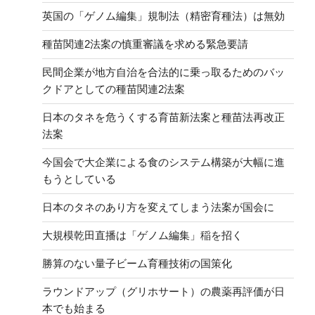
英国の「ゲノム編集」規制法（精密育種法）は無効
種苗関連2法案の慎重審議を求める緊急要請
民間企業が地方自治を合法的に乗っ取るためのバッ
クドアとしての種苗関連2法案
日本のタネを危うくする育苗新法案と種苗法再改正
法案
今国会で大企業による食のシステム構築が大幅に進
もうとしている
日本のタネのあり方を変えてしまう法案が国会に
大規模乾田直播は「ゲノム編集」稲を招く
勝算のない量子ビーム育種技術の国策化
ラウンドアップ（グリホサート）の農薬再評価が日
本でも始まる