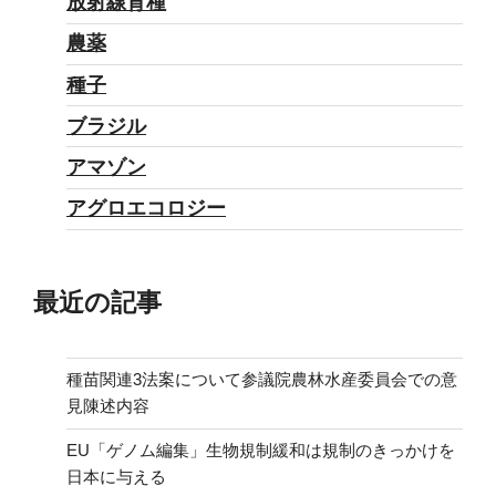
放射線育種
農薬
種子
ブラジル
アマゾン
アグロエコロジー
最近の記事
種苗関連3法案について参議院農林水産委員会での意
見陳述内容
EU「ゲノム編集」生物規制緩和は規制のきっかけを
日本に与える