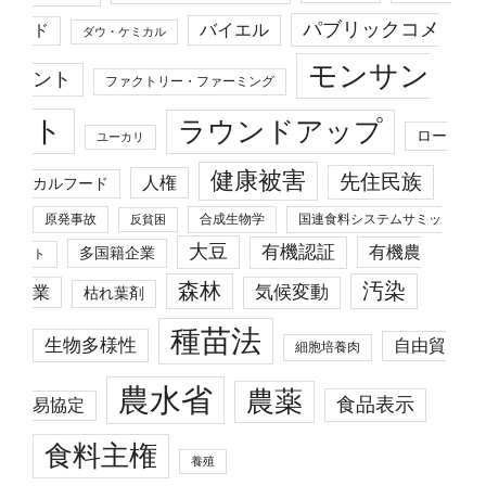
パブリックコメ
バイエル
ド
ダウ・ケミカル
モンサン
ント
ファクトリー・ファーミング
ト
ラウンドアップ
ロー
ユーカリ
健康被害
先住民族
人権
カルフード
原発事故
合成生物学
国連食料システムサミッ
反貧困
大豆
有機認証
有機農
多国籍企業
ト
森林
汚染
業
気候変動
枯れ葉剤
種苗法
生物多様性
自由貿
細胞培養肉
農水省
農薬
食品表示
易協定
食料主権
養殖