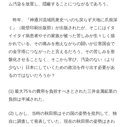
ム汚染を放置し、隠蔽することにつながるであろう。
昨年、『神通川流域民衆史−いのち戻らず大地に爪痕深
く』（能登印刷出版部）が出版されたが、そこにはイタ
イイタイ病患者やその家族が被った苦しみが生々しく描
かれている。その痛みを抱えながらの闘いが公害国会で
の金字塔につながったと言えるだろう。その苦しみを形
骸化させることなく、そこから学び、汚染のない（より
少ない）日本にしていくための政治を作り出す必要があ
るのではないだろうか？
(1) 最大75％の費用を負担すべきとされた三井金属鉱業の
負担は半減された。
(2) しかし、当時の秋田県はその国の姿勢を批判して、独
自に調査して発表していた。現在の秋田県の姿勢はきわ