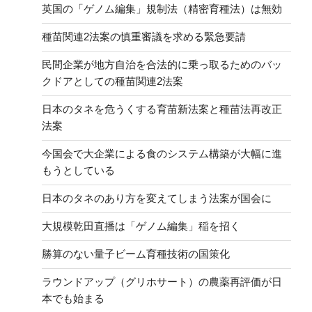
英国の「ゲノム編集」規制法（精密育種法）は無効
種苗関連2法案の慎重審議を求める緊急要請
民間企業が地方自治を合法的に乗っ取るためのバッ
クドアとしての種苗関連2法案
日本のタネを危うくする育苗新法案と種苗法再改正
法案
今国会で大企業による食のシステム構築が大幅に進
もうとしている
日本のタネのあり方を変えてしまう法案が国会に
大規模乾田直播は「ゲノム編集」稲を招く
勝算のない量子ビーム育種技術の国策化
ラウンドアップ（グリホサート）の農薬再評価が日
本でも始まる