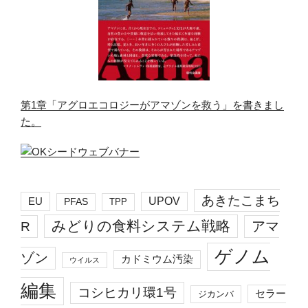
第1章「アグロエコロジーがアマゾンを救う」を書きまし
た。
あきたこまち
EU
UPOV
PFAS
TPP
みどりの食料システム戦略
R
アマ
ゲノム
ゾン
カドミウム汚染
ウイルス
編集
コシヒカリ環1号
セラー
ジカンバ