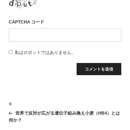
CAPTCHA コード
私はロボットではありません。
投
前
前
稿
の
世界で反対が広がる遺伝子組み換え小麦（HB4）とは
ナ
投
何か？
稿
ビ