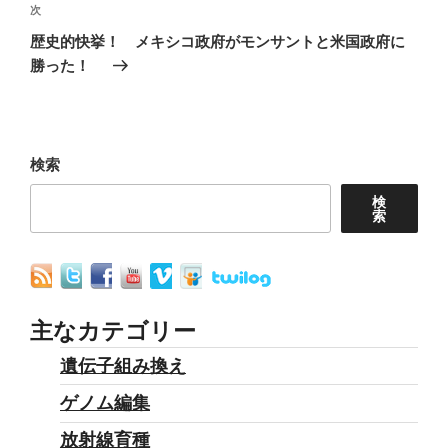
次
次
ゲ
の
歴史的快挙！ メキシコ政府がモンサントと米国政府に
ー
投
勝った！
シ
稿
ョ
ン
検索
検
索
主なカテゴリー
遺伝子組み換え
ゲノム編集
放射線育種