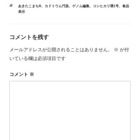
テ
タ
あきたこまちR
、
カドミウム汚染
、
ゲノム編集
、
コシヒカリ環1号
、
食品
ゴ
グ
表示
リ
ー
コメントを残す
メールアドレスが公開されることはありません。
※
が付
いている欄は必須項目です
コメント
※