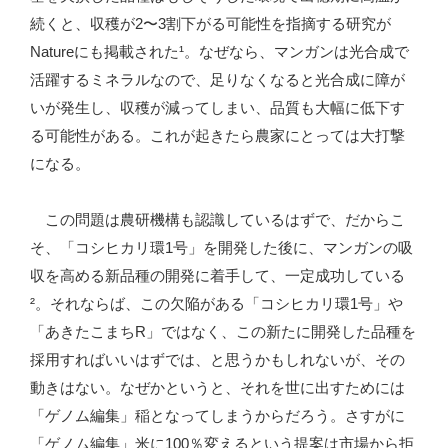
続くと、収穫が2〜3割下がる可能性を指摘する研究が
Natureにも掲載された¹。なぜなら、マンガンは光合成で
活躍するミネラルなので、足りなくなると光合成に障が
いが発生し、収穫が減ってしまい、品質も大幅に低下す
る可能性がある。これが起きたら農家にとっては大打撃
になる。
この問題は農研機構も認識しているはずで、だからこ
そ、「コシヒカリ環1号」を開発した後に、マンガンの吸
収を高める新品種の開発に着手して、一定成功している
²。それならば、この欠陥がある「コシヒカリ環1号」や
「あきたこまちR」ではなく、この新たに開発した品種を
採用すればいいはずでは、と思うかもしれないが、その
動きはない。なぜかというと、それを世に出すためには
「ゲノム編集」稲となってしまうからだろう。さすがに
「ゲノム編集」米に100％変えるという提案は市場から拒