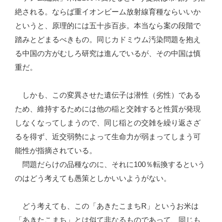
絶される。ならば重イオンビーム放射線育種ならいいか
というと、原理的には五十歩百歩。本当なら案の段階で
踏みとどまるべきもの。同じカドミウム汚染問題を抱え
る中国の方がむしろ研究は進んでいるが、その中国は慎
重だ。
しかも、この変異させた遺伝子は潜性（劣性）である
ため、維持するためには他の稲と交雑すると性質が発現
しなくなってしまうので、同じ稲との交雑を繰り返さざ
るを得ず、近交弱勢によって生命力が弱まってしまう可
能性が指摘されている。
問題だらけの品種なのに、それに100％転換するという
のはどう考えても愚策としかいいようがない。
どう考えても、この「あきたこまちR」というお米は
「あきたこまち」とは似て非なるものであって、同じも