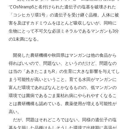
てOsNramp5と名付けられた遺伝子の塩基を破壊された
「コシヒカリ環1号」の遺伝子を受け継ぐ品種。人体に被
害を及ぼすカドミウムをほとんど吸収しないが、同時に
生物にとって不可欠な必須ミネラルであるマンガンも3分
の1未満になる。
開発した農研機構や秋田県はマンガンは他の食品から
得ればいいので、問題ない、というのだけど、問題なの
は当の「あきたこまちR」の生育に大きな影響を与えてし
まう可能性が高いということ。育てる水田がマンガンに
富んだ環境であればなんとかなるものの、低マンガンの
環境では菌病であるごま葉枯れ病にやられやすくなるこ
とは農研機構も認めている。農薬使用が増える可能性が
高い。
だが、問題はそれどころではない。同様の遺伝子の塩
基を欠損した品種はもしそうした環境で出穂期に高温が