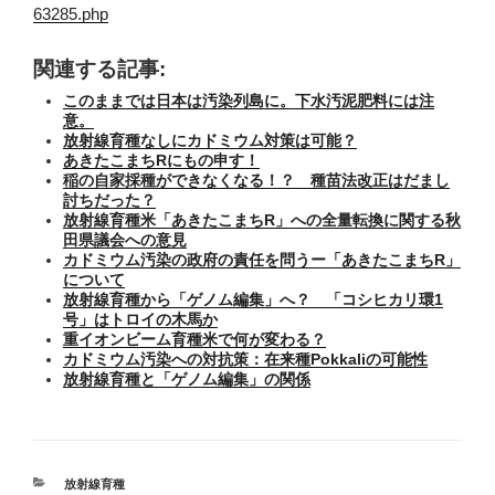
63285.php
関連する記事:
このままでは日本は汚染列島に。下水汚泥肥料には注
意。
放射線育種なしにカドミウム対策は可能？
あきたこまちRにもの申す！
稲の自家採種ができなくなる！？ 種苗法改正はだまし
討ちだった？
放射線育種米「あきたこまちR」への全量転換に関する秋
田県議会への意見
カドミウム汚染の政府の責任を問うー「あきたこまちR」
について
放射線育種から「ゲノム編集」へ？ 「コシヒカリ環1
号」はトロイの木馬か
重イオンビーム育種米で何が変わる？
カドミウム汚染への対抗策：在来種Pokkaliの可能性
放射線育種と「ゲノム編集」の関係
カ
放射線育種