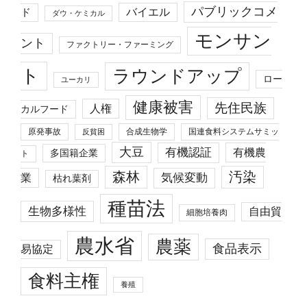
パブリックコメ
バイエル
ド
ダウ・ケミカル
モンサン
ント
ファクトリー・ファーミング
ト
ラウンドアップ
ロー
ユーカリ
健康被害
先住民族
人権
カルフード
原発事故
合成生物学
国連食料システムサミッ
反貧困
大豆
有機認証
有機農
多国籍企業
ト
森林
汚染
業
気候変動
枯れ葉剤
種苗法
生物多様性
自由貿
細胞培養肉
農水省
農薬
食品表示
易協定
食料主権
養殖