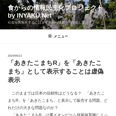
コ
食からの情報民主化プロジェクト
ン
by INYAKU.Net
テ
ン
社会を民主化するにはまず食から情報を民主化しよう！
ツ
へ
メニュー
ス
キ
ッ
投
2024/06/13
プ
稿
「あきたこまちR」を「あきたこ
日:
まち」として表示することは虚偽
表示
このままでは日本の信頼性はどうなる？ 「あきたこ
まちR」を「あきたこまち」と表示して販売する問題。ど
れだけの大きな問題なのか？
「あきたこまちR」は重イオンビーム放射線育種によっ