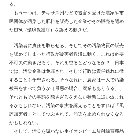
る。
もう一つは、テキサス州などで被害を受けた農家や市
民団体が汚染した肥料を販売した企業やその販売を認め
たEPA（環境保護庁）を訴える動きだ。
汚染者に責任を取らせる、そしてその汚染物質の販売
を認めてしまった行政が被害者救済に動く、これは必要
不可欠の動きだろう。それを怠るとどうなるか？ 日本
では、汚染企業は免罪され、そして行政は責任逃れに徹
することも予想される。そうなれば、農家は一人で汚染
被害をすべて負うか［最悪の場合、廃業もありうる］、
それともその事態を隠さざるをえない状態に追い込まれ
るかもしれない。汚染の事実を訴えることをすれば「風
評加害者」としてつぶされて、汚染を止められなくなる
かもしれない。
そして、汚染を吸わない重イオンビーム放射線育種品