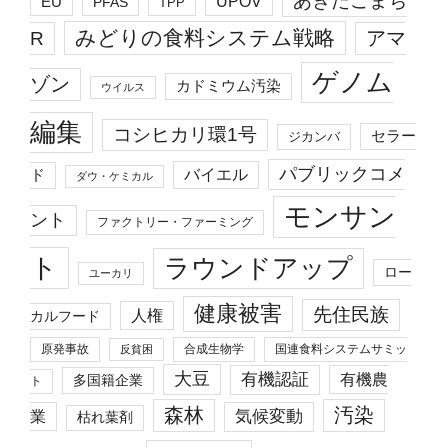
EU
UPOV
PFAS
TPP
みどりの食料システム戦略
R
アマ
ゲノム
ゾン
カドミウム汚染
ウイルス
編集
コシヒカリ環1号
セラー
ジカンバ
パブリックコメ
バイエル
ド
ダウ・ケミカル
モンサン
ント
ファクトリー・ファーミング
ト
ラウンドアップ
ロー
ユーカリ
健康被害
先住民族
人権
カルフード
原発事故
合成生物学
国連食料システムサミッ
反貧困
大豆
有機認証
有機農
多国籍企業
ト
森林
汚染
業
気候変動
枯れ葉剤