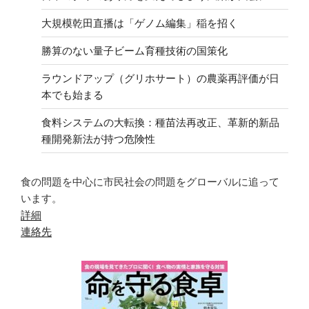
大規模乾田直播は「ゲノム編集」稲を招く
勝算のない量子ビーム育種技術の国策化
ラウンドアップ（グリホサート）の農薬再評価が日
本でも始まる
食料システムの大転換：種苗法再改正、革新的新品
種開発新法が持つ危険性
食の問題を中心に市民社会の問題をグローバルに追って
います。
詳細
連絡先