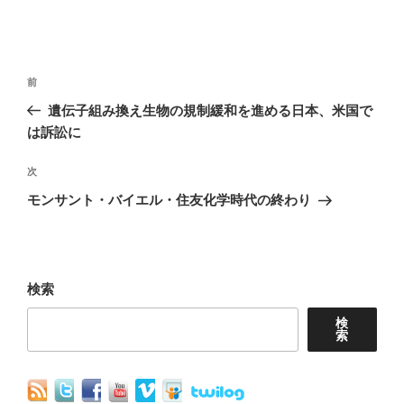
投
前
前
稿
の
遺伝子組み換え生物の規制緩和を進める日本、米国で
ナ
投
は訴訟に
稿
ビ
次
次
ゲ
の
モンサント・バイエル・住友化学時代の終わり
ー
投
シ
稿
ョ
検索
ン
検
索