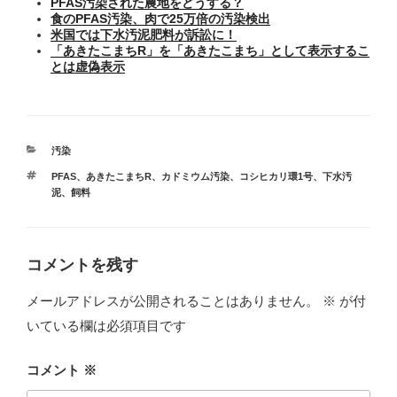
PFAS汚染された農地をどうする？
食のPFAS汚染、肉で25万倍の汚染検出
米国では下水汚泥肥料が訴訟に！
「あきたこまちR」を「あきたこまち」として表示するこ
とは虚偽表示
カ
汚染
テ
タ
PFAS
、
あきたこまちR
、
カドミウム汚染
、
コシヒカリ環1号
、
下水汚
ゴ
グ
泥
、
飼料
リ
ー
コメントを残す
メールアドレスが公開されることはありません。
※
が付
いている欄は必須項目です
コメント
※