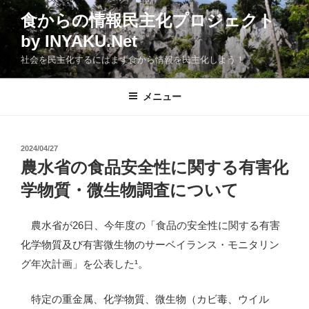
コ
食からの情報民主化プロジェクト
ン
by INYAKU.Net
テ
ン
社会を民主化するにはまず食から情報を民主化しよう！
ツ
へ
メニュー
ス
キ
ッ
投
2024/04/27
プ
稿
農水省の食品安全性に関する有害化
日:
学物質・微生物調査について
農水省が26日、今年度の「食品の安全性に関する有害
化学物質及び有害微生物のサーベイランス・モニタリン
グ年次計画」を公表した¹。
特定の重金属、化学物質、微生物（カビ毒、ウイル