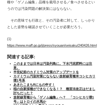
種や「ゲノム編集」品種を栽培させる／食べさせるとい
うのでは汚染問題の解決策にはならない。
その意味でも行政と、その汚染者に対して、しっかり
とした姿勢を確認させていくことが必要だろう。
(1)
https://www.maff.go.jp/j/press/syouan/seisaku/240426.html
関連する記事:
このままでは日本は汚染列島に。下水汚泥肥料には注
意。
半世紀前のカドミウム対策のアップデートを
カドミウム汚染対策にならない放射線育種米コシヒカリ
環1号系
あきたこまちRにもの申す！
稲の自家採種ができなくなる！？ 種苗法改正はだまし
討ちだった？
放射線育種から「ゲノム編集」へ？ 「コシヒカリ環1
号」はトロイの木馬か