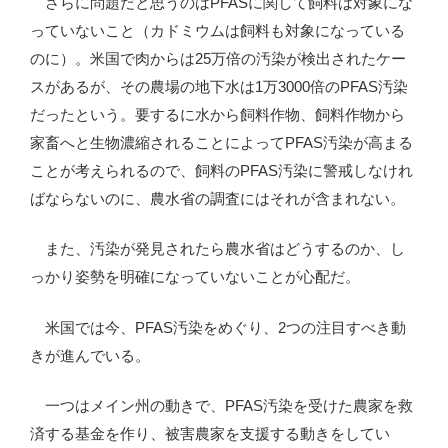
さらに問題だと思うのはPFASに関して飼料は対象にな
っていないこと（カドミウムは飼料も対象になっている
のに）。米国で肉からは25万倍の汚染が検出されたケー
スがあるが、その農場の地下水は1万3000倍のPFAS汚染
だったという。要するに水から飼料作物、飼料作物から
家畜へと生物濃縮されることによってPFAS汚染が高まる
ことが考えられるので、飼料のPFAS汚染に警戒しなけれ
ばならないのに、農水省の調査にはそれが含まれない。
また、汚染が発見されたら農水省はどうするのか、し
っかり姿勢を明確になっていないことが心配だ。
米国では今、PFAS汚染をめぐり、2つの注目すべき動
きが進んでいる。
一つはメイン州の動きで、PFAS汚染を受けた農家を救
済する基金を作り、被害農家を支援する動きをしてい