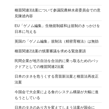
種苗関連3法案について参議院農林水産委員会での意
見陳述内容
EU「ゲノム編集」生物規制緩和は規制のきっかけを
日本に与える
英国の「ゲノム編集」規制法（精密育種法）は無効
種苗関連2法案の慎重審議を求める緊急要請
民間企業が地方自治を合法的に乗っ取るためのバッ
クドアとしての種苗関連2法案
日本のタネを危うくする育苗新法案と種苗法再改正
法案
今国会で大企業による食のシステム構築が大幅に進
もうとしている
日本のタネのあり方を変えてしまう法案が国会に