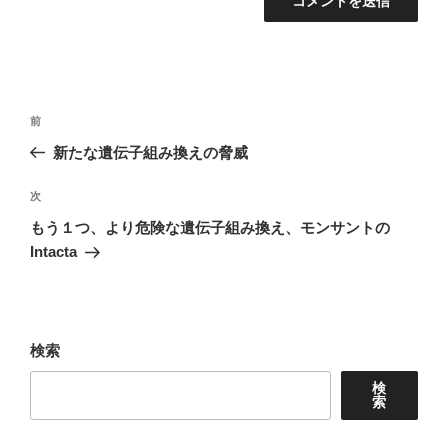
投
前
前
稿
の
新たな遺伝子組み換えの脅威
ナ
投
稿
次
次
ビ
の
もう１つ、より危険な遺伝子組み換え、モンサントの
ゲ
投
Intacta
ー
稿
シ
ョ
検索
ン
検
索