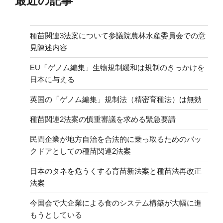
最近の記事
種苗関連3法案について参議院農林水産委員会での意
見陳述内容
EU「ゲノム編集」生物規制緩和は規制のきっかけを
日本に与える
英国の「ゲノム編集」規制法（精密育種法）は無効
種苗関連2法案の慎重審議を求める緊急要請
民間企業が地方自治を合法的に乗っ取るためのバッ
クドアとしての種苗関連2法案
日本のタネを危うくする育苗新法案と種苗法再改正
法案
今国会で大企業による食のシステム構築が大幅に進
もうとしている