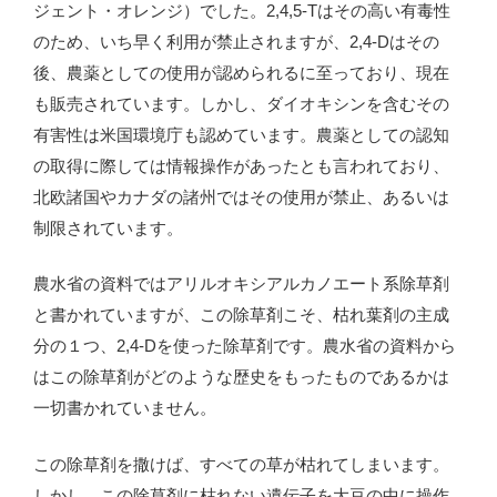
ジェント・オレンジ）でした。2,4,5-Tはその高い有毒性
のため、いち早く利用が禁止されますが、2,4-Dはその
後、農薬としての使用が認められるに至っており、現在
も販売されています。しかし、ダイオキシンを含むその
有害性は米国環境庁も認めています。農薬としての認知
の取得に際しては情報操作があったとも言われており、
北欧諸国やカナダの諸州ではその使用が禁止、あるいは
制限されています。
農水省の資料ではアリルオキシアルカノエート系除草剤
と書かれていますが、この除草剤こそ、枯れ葉剤の主成
分の１つ、2,4-Dを使った除草剤です。農水省の資料から
はこの除草剤がどのような歴史をもったものであるかは
一切書かれていません。
この除草剤を撒けば、すべての草が枯れてしまいます。
しかし、この除草剤に枯れない遺伝子を大豆の中に操作