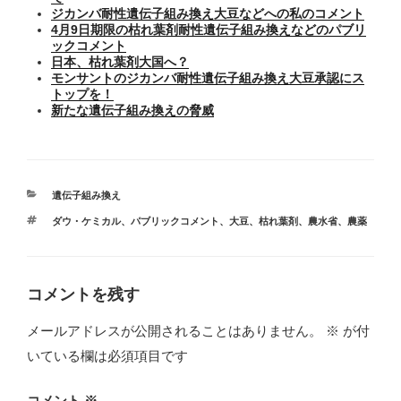
ジカンバ耐性遺伝子組み換え大豆などへの私のコメント
4月9日期限の枯れ葉剤耐性遺伝子組み換えなどのパブリ
ックコメント
日本、枯れ葉剤大国へ？
モンサントのジカンバ耐性遺伝子組み換え大豆承認にス
トップを！
新たな遺伝子組み換えの脅威
カ
遺伝子組み換え
テ
タ
ダウ・ケミカル
、
パブリックコメント
、
大豆
、
枯れ葉剤
、
農水省
、
農薬
ゴ
グ
リ
ー
コメントを残す
メールアドレスが公開されることはありません。
※
が付
いている欄は必須項目です
コメント
※