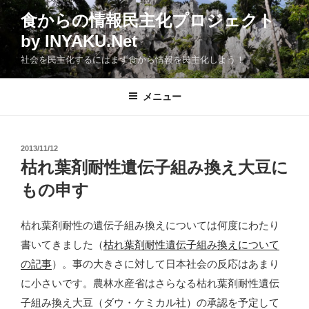
コ
食からの情報民主化プロジェクト
ン
by INYAKU.Net
テ
ン
社会を民主化するにはまず食から情報を民主化しよう！
ツ
へ
メニュー
ス
キ
ッ
投
2013/11/12
プ
稿
枯れ葉剤耐性遺伝子組み換え大豆に
日:
もの申す
枯れ葉剤耐性の遺伝子組み換えについては何度にわたり
書いてきました（
枯れ葉剤耐性遺伝子組み換えについて
の記事
）。事の大きさに対して日本社会の反応はあまり
に小さいです。農林水産省はさらなる枯れ葉剤耐性遺伝
子組み換え大豆（ダウ・ケミカル社）の承認を予定して