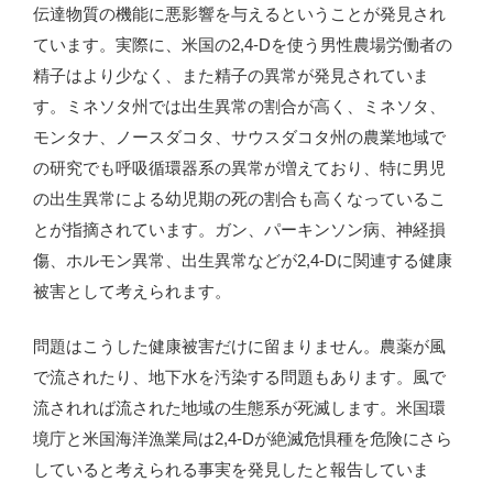
伝達物質の機能に悪影響を与えるということが発見され
ています。実際に、米国の2,4-Dを使う男性農場労働者の
精子はより少なく、また精子の異常が発見されていま
す。ミネソタ州では出生異常の割合が高く、ミネソタ、
モンタナ、ノースダコタ、サウスダコタ州の農業地域で
の研究でも呼吸循環器系の異常が増えており、特に男児
の出生異常による幼児期の死の割合も高くなっているこ
とが指摘されています。ガン、パーキンソン病、神経損
傷、ホルモン異常、出生異常などが2,4-Dに関連する健康
被害として考えられます。
問題はこうした健康被害だけに留まりません。農薬が風
で流されたり、地下水を汚染する問題もあります。風で
流されれば流された地域の生態系が死滅します。米国環
境庁と米国海洋漁業局は2,4-Dが絶滅危惧種を危険にさら
していると考えられる事実を発見したと報告していま