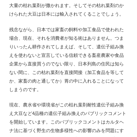
大量の枯れ葉剤が撒かれます。そしてその枯れ葉剤のか
けられた大豆は日本には輸入されてくることでしょう。
残念ながら、日本では家畜の飼料や加工食品で使われた
場合、現在、それを消費者が知る術はありません。つま
りいったん耕作されてしまえば、そして、遺伝子組み換
えを使わないと宣言している信頼できる畜産農家や食品
企業から直接買うのでない限り、日本列島の住民は知ら
ない間に、この枯れ葉剤を直接間接（加工食品を等して
か、家畜の肉と通してか）胃の中に入れることになって
しまうのです。
現在、農水省や環境省がこの枯れ葉剤耐性遺伝子組み換
え大豆など4品種の遺伝子組み換えのパブリックコメント
を開始しています。このパブリックコメントはカルタヘ
ナ法に基づく野生の生物多様性への影響のみを問題にす