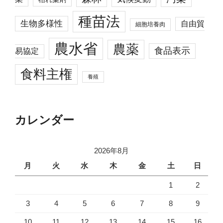
種苗法
生物多様性
自由貿
細胞培養肉
農水省
農薬
食品表示
易協定
食料主権
養殖
カレンダー
2026年8月
月
火
水
木
金
土
日
1
2
3
4
5
6
7
8
9
10
11
12
13
14
15
16