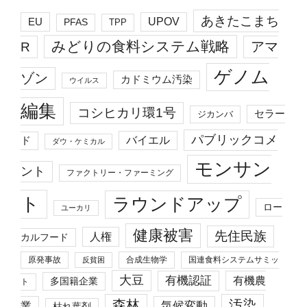
あきたこまち
EU
UPOV
PFAS
TPP
みどりの食料システム戦略
R
アマ
ゲノム
ゾン
カドミウム汚染
ウイルス
編集
コシヒカリ環1号
セラー
ジカンバ
パブリックコメ
バイエル
ド
ダウ・ケミカル
モンサン
ント
ファクトリー・ファーミング
ト
ラウンドアップ
ロー
ユーカリ
健康被害
先住民族
人権
カルフード
原発事故
合成生物学
国連食料システムサミッ
反貧困
大豆
有機認証
有機農
多国籍企業
ト
森林
汚染
業
気候変動
枯れ葉剤