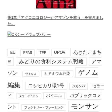
第1章「アグロエコロジーがアマゾンを救う」を書きまし
た。
あきたこまち
EU
UPOV
PFAS
TPP
みどりの食料システム戦略
R
アマ
ゲノム
ゾン
カドミウム汚染
ウイルス
編集
コシヒカリ環1号
セラー
ジカンバ
パブリックコメ
バイエル
ド
ダウ・ケミカル
モンサン
ント
ファクトリー・ファーミング