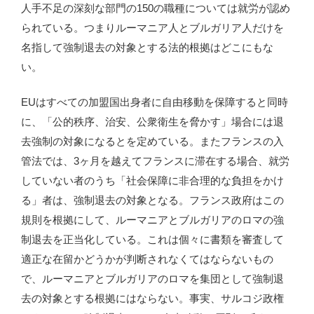
人手不足の深刻な部門の150の職種については就労が認め
られている。つまりルーマニア人とブルガリア人だけを
名指して強制退去の対象とする法的根拠はどこにもな
い。
EUはすべての加盟国出身者に自由移動を保障すると同時
に、「公的秩序、治安、公衆衛生を脅かす」場合には退
去強制の対象になるとを定めている。またフランスの入
管法では、3ヶ月を越えてフランスに滞在する場合、就労
していない者のうち「社会保障に非合理的な負担をかけ
る」者は、強制退去の対象となる。フランス政府はこの
規則を根拠にして、ルーマニアとブルガリアのロマの強
制退去を正当化している。これは個々に書類を審査して
適正な在留かどうかが判断されなくてはならないもの
で、ルーマニアとブルガリアのロマを集団として強制退
去の対象とする根拠にはならない。事実、サルコジ政権