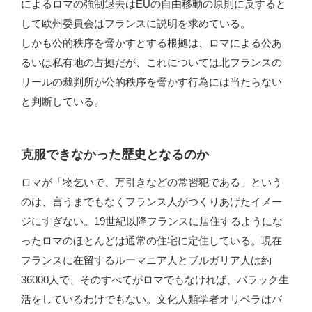
によるロマの強制退去はEUの自由移動の原則に反すると
して欧州委員会はフランスに説明を求めている。
しかも公的秩序を脅かすとする根拠は、ロマによる公あ
るいは私有地の占拠だが、これについては北フランスの
リールの裁判所が公的秩序を脅かす行為には当たらない
と判断している。
克服できなかった歴史となるのか
ロマが「物乞いで、万引きなどの常習犯である」という
のは、言うまでもなくフランス人がつくりあげたイメー
ジにすぎない。19世紀以降フランスに居住するようにな
ったロマのほとんどは通常の住宅に定住している。現在
フランスに在留するルーマニア人とブルガリア人は約
36000人で、そのすべてがロマでもなければ、バラック生
活をしているわけでもない。文化人類学者オリベラはバ