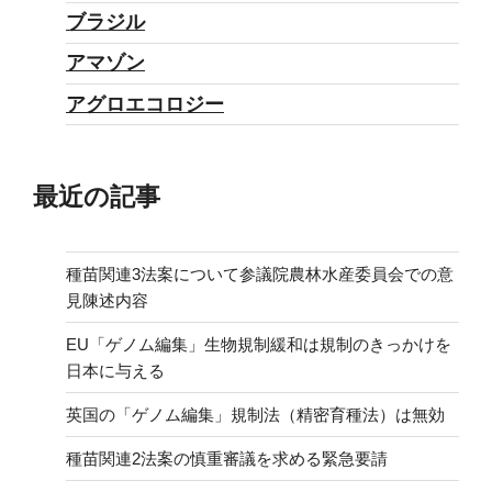
ブラジル
アマゾン
アグロエコロジー
最近の記事
種苗関連3法案について参議院農林水産委員会での意
見陳述内容
EU「ゲノム編集」生物規制緩和は規制のきっかけを
日本に与える
英国の「ゲノム編集」規制法（精密育種法）は無効
種苗関連2法案の慎重審議を求める緊急要請