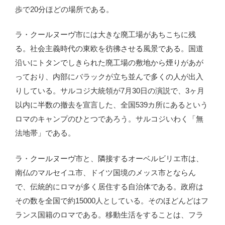
歩で20分ほどの場所である。
ラ・クールヌーヴ市には大きな廃工場があちこちに残
る。社会主義時代の東欧を彷彿させる風景である。国道
沿いにトタンでしきられた廃工場の敷地から煙りがあが
っており、内部にバラックが立ち並んで多くの人が出入
りしている。サルコジ大統領が7月30日の演説で、3ヶ月
以内に半数の撤去を宣言した、全国539カ所にあるという
ロマのキャンプのひとつであろう。サルコジいわく「無
法地帯」である。
ラ・クールヌーヴ市と、隣接するオーベルビリエ市は、
南仏のマルセイユ市、ドイツ国境のメッス市とならん
で、伝統的にロマが多く居住する自治体である。政府は
その数を全国で約15000人としている。そのほどんどはフ
ランス国籍のロマである。移動生活をすることは、フラ