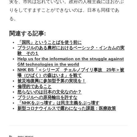
実を、市民は忘れていない。政府の人種主義にほおかぶ
りをしてすますことができないのは、日本も同様であ
る。
関連する記事:
「国民」ということばを使う前に
ブラジルのある農村におけるベーシック・インカムの実
験 その１
Help us for the information on the struggle against
GM technologies in the world
NHK BS「＜シリーズ チェルノブイリ事故 25年＞被
曝（ひばく）の森はいま」を観て
被災地復興に参加型予算の実現を！
倫理的であること
怒らないのは日本の文化なのか？
ブラジルへの原発輸出を許すな
「NHKをぶっ壊す」は民主主義をぶっ壊す
新型コロナウイルスで露わになった課題：医療政策