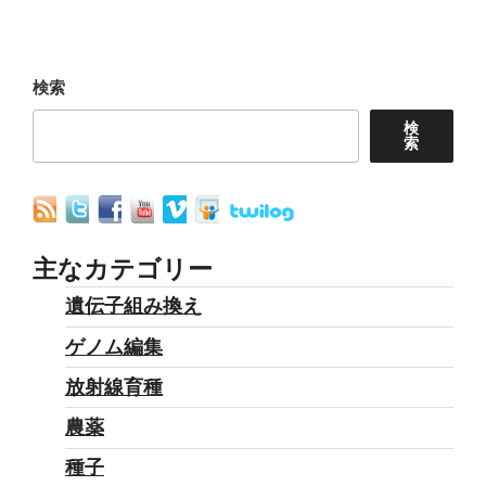
ー
稿
シ
ョ
検索
ン
検
索
主なカテゴリー
遺伝子組み換え
ゲノム編集
放射線育種
農薬
種子