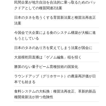
民間企業が地方自治を合法的に乗っ取るためのバッ
クドアとしての種苗関連2法案
日本のタネを危うくする育苗新法案と種苗法再改正
法案
今国会で大企業による食のシステム構築が大幅に進
もうとしている
日本のタネのあり方を変えてしまう法案が国会に
大規模乾田直播は「ゲノム編集」稲を招く
勝算のない量子ビーム育種技術の国策化
ラウンドアップ（グリホサート）の農薬再評価が日
本でも始まる
食料システムの大転換：種苗法再改正、革新的新品
種開発新法が持つ危険性