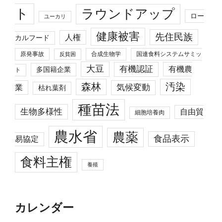
ト
ラウンドアップ
ロー
ユーカリ
健康被害
先住民族
人権
カルフード
原発事故
合成生物学
国連食料システムサミッ
反貧困
大豆
有機認証
有機農
多国籍企業
ト
森林
汚染
業
気候変動
枯れ葉剤
種苗法
生物多様性
自由貿
細胞培養肉
農水省
農薬
食品表示
易協定
食料主権
養殖
カレンダー