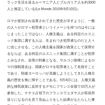
ラック生活を送るルーマニア人とブルガリア人を約3000
人と推定している(Le Monde 2010年8月10日)。
ロマが差別され迫害されてきた歴史が示すように、一般
の人々がロマ＝犯罪者というイメージを持つのは今には
じまったことではない。人種主義は、ある特定のエスニ
ック集団に属する人は、生まれつき犯罪者なのだと人々
に信じさせる。この人種主義を国家が政策として採用す
るならば、ある特定のエスニック集団に属すことが犯罪
とみなされ、迫害の対象となる。サルコジ政権によるロ
マの強制退去は、国家がロマを犯罪者として名指すこと
であり、戦後ヨーロッパが克服しようとしてきた人種主
義の歴史を無に帰すことである。9月4日には、人種主義
的な移民政策に反対するデモにフランス全国で10万人が
参加した。ナチス占領下のフランスでユダヤ人が収容所
送りになるのを見て見ぬふりをした結果がもたらした事