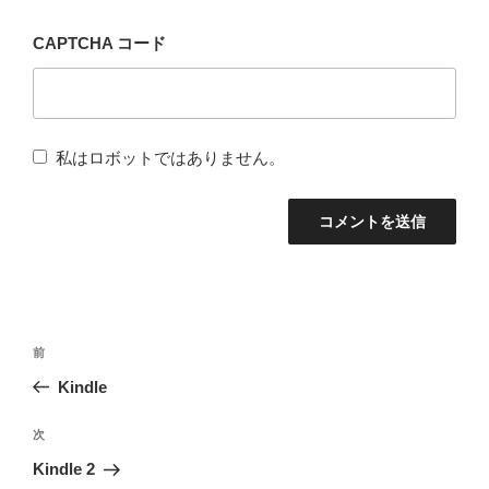
CAPTCHA コード
私はロボットではありません。
投
前
前
稿
の
Kindle
ナ
投
稿
次
次
ビ
の
Kindle 2
ゲ
投