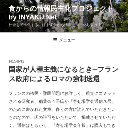
コ
食からの情報民主化プロジェクト
ン
by INYAKU.Net
テ
ン
社会を民主化するにはまず食から情報を民主化しよう！
ツ
へ
メニュー
ス
キ
ッ
投
2010/09/11
プ
稿
国家が人種主義になるとき─フラン
日:
ス政府によるロマの強制送還
フランスの移民・難民問題にお詳しく、現実にコミット
される研究者、稲葉奈々子氏が『寄せ場学会通信76号』
のために書かれた文章、多くの方に読んでいただきたい
ものなので、氏の許可をいただいて、掲載させていただ
く。通信はともかく、『寄せ場学会年報』は購入もでき