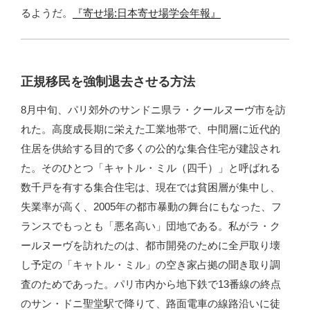
るようだ。
『寄せ場:日本寄せ場学会年報』
正規移民を強制退去させる方法
8月中旬、パリ郊外のサンドニ県ラ・クールヌーヴ市を訪
れた。高度成長期に栄えた工業地帯で、中間層に近代的
住居を供給する目的で多くの公的な集合住宅が建設され
た。そのひとつ「キャトル・ミル（四千）」と呼ばれる
数千戸を有する集合住宅は、現在では貧困層が集中し、
失業率が高く、2005年の都市暴動の舞台にもなった、フ
ランスでもっとも「悪名高い」団地である。私がラ・ク
ールヌーヴを訪れたのは、都市開発のために全戸取り壊
し予定の「キャトル・ミル」の空き家占拠の聞き取り調
査のためであった。パリ市内から地下鉄で13番線の終点
のサン・ドニ聖堂駅で降りて、路面電車の線路沿いに徒