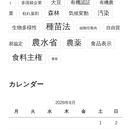
大豆
有機認証
有機農
多国籍企業
ト
森林
汚染
業
気候変動
枯れ葉剤
種苗法
生物多様性
自由貿
細胞培養肉
農水省
農薬
食品表示
易協定
食料主権
養殖
カレンダー
2026年8月
月
火
水
木
金
土
日
1
2