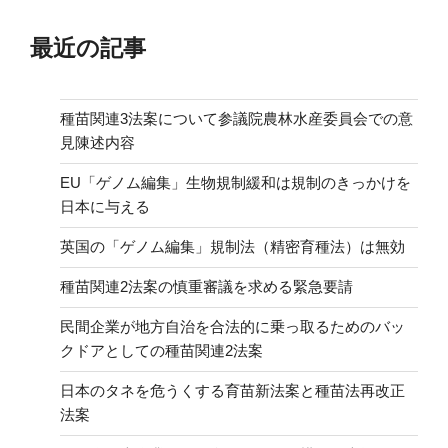
最近の記事
種苗関連3法案について参議院農林水産委員会での意
見陳述内容
EU「ゲノム編集」生物規制緩和は規制のきっかけを
日本に与える
英国の「ゲノム編集」規制法（精密育種法）は無効
種苗関連2法案の慎重審議を求める緊急要請
民間企業が地方自治を合法的に乗っ取るためのバッ
クドアとしての種苗関連2法案
日本のタネを危うくする育苗新法案と種苗法再改正
法案