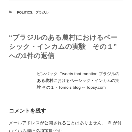
カ
POLITICS
、
ブラジル
テ
ゴ
リ
ー
“ブラジルのある農村におけるベー
シック・インカムの実験 その１”
への1件の返信
ピンバック:
Tweets that mention ブラジルの
ある農村におけるベーシック・インカムの実
験 その１ - Tomo's blog -- Topsy.com
コメントを残す
メールアドレスが公開されることはありません。
※
が付
いている欄は必須項目です