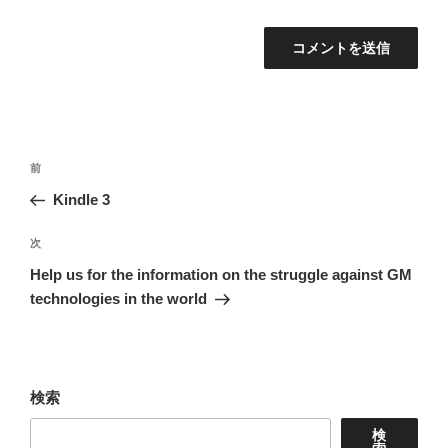
投
前
前
稿
の
Kindle 3
ナ
投
稿
次
次
ビ
の
Help us for the information on the struggle against GM
ゲ
投
technologies in the world
ー
稿
シ
ョ
検索
ン
検