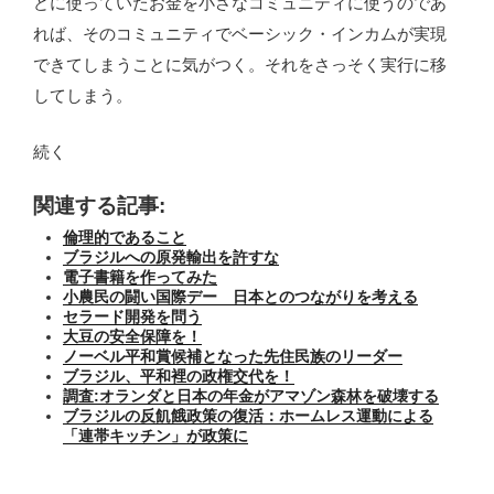
どに使っていたお金を小さなコミュニティに使うのであ
れば、そのコミュニティでベーシック・インカムが実現
できてしまうことに気がつく。それをさっそく実行に移
してしまう。
続く
関連する記事:
倫理的であること
ブラジルへの原発輸出を許すな
電子書籍を作ってみた
小農民の闘い国際デー 日本とのつながりを考える
セラード開発を問う
大豆の安全保障を！
ノーベル平和賞候補となった先住民族のリーダー
ブラジル、平和裡の政権交代を！
調査:オランダと日本の年金がアマゾン森林を破壊する
ブラジルの反飢餓政策の復活：ホームレス運動による
「連帯キッチン」が政策に