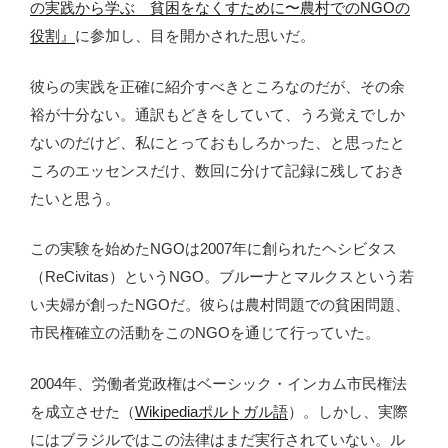
の実践から学ぶ 貧困をなくすために〜農村でのNGOの
役割』
に参加し、目を開かされた思いだ。
彼らの実践を正確に紹介すべきところなのだが、その余
裕が十分ない。通訳もどきをしていて、うろ覚えでしか
ないのだけど、私にとっておもしろかった、と思ったと
ころのエッセンスだけ、数回に分けて記録に残しておき
たいと思う。
この実験を始めたNGOは2007年に創られたヘシビタス
（ReCivitas）というNGO。ブルーナとマルクスという若
い夫婦が創ったNGOだ。彼らは農村問題での貧困問題、
市民権確立の活動をこのNGOを通じて行っていた。
2004年、労働者党政権はベーシック・インカム市民権法
を成立させた（
Wikipediaポルトガル語
）。しかし、実際
にはブラジルではこの法律はまだ実行されていない。ル