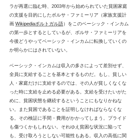
ラが再選に臨む時、2003年から始められていた貧困家庭
の支援を目的にしたボルサ・ファミーリア（家族支援計
画
Wikipediaポルトガル語
）をこのベーシック・インカム
の第一歩とするとしているが、ボルサ・ファミーリアを
今後どうやってベーシック・インカムに転換していくの
か明らかにはされていない。
ベーシック・インカムは収入の多さによって差別せず、
全員に支給することを基本とするものだ。もし、貧しい
人・家庭だけに支給するのでは、その人が貧しくなくな
った時に支給を止める必要がある。支給を受けたいがた
めに、貧困状態を継続するということにもなりかねな
い。また貧困であることを証明しなければならなくな
る。その検証に手間・費用がかかってしまう。プライド
も傷つくかもしれない。それゆえ貧困な状況に陥って
も、受け取ろうとしない可能性もある。収入の高低に関