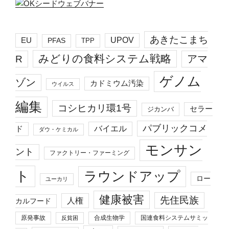
あきたこまち
EU
UPOV
PFAS
TPP
みどりの食料システム戦略
R
アマ
ゲノム
ゾン
カドミウム汚染
ウイルス
編集
コシヒカリ環1号
セラー
ジカンバ
パブリックコメ
バイエル
ド
ダウ・ケミカル
モンサン
ント
ファクトリー・ファーミング
ト
ラウンドアップ
ロー
ユーカリ
健康被害
先住民族
人権
カルフード
原発事故
合成生物学
国連食料システムサミッ
反貧困