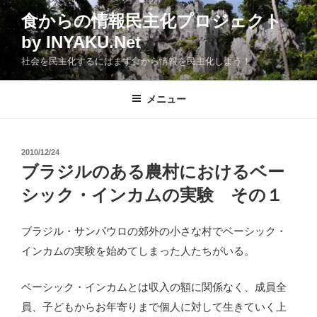
コ
食からの情報民主化プロジェクト
ン
by INYAKU.Net
テ
ン
社会を民主化するにはまず食から情報を民主化しよう！
ツ
へ
メニュー
ス
キ
ッ
投
2010/12/24
プ
稿
ブラジルのある農村におけるベー
日:
シック・インカムの実験 その１
ブラジル・サンパウロの郊外の小さな村でベーシック・
インカムの実験を始めてしまった人たちがいる。
ベーシック・インカムとは収入の額に関係なく、成員全
員、子どもからお年寄りまで個人に対して生きていく上