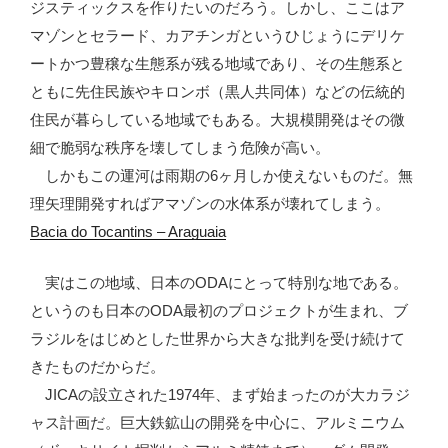
ジスティックスを作りたいのだろう。しかし、ここはア
マゾンとセラード、カアチンガというひじょうにデリケ
ートかつ豊穣な生態系が残る地域であり、その生態系と
ともに先住民族やキロンボ（黒人共同体）などの伝統的
住民が暮らしている地域でもある。大規模開発はその微
細で脆弱な秩序を壊してしまう危険が高い。
しかもこの運河は雨期の6ヶ月しか使えないものだ。無
理矢理開発すればアマゾンの水体系が壊れてしまう。
Bacia do Tocantins – Araguaia
実はこの地域、日本のODAにとって特別な地である。
というのも日本のODA最初のプロジェクトが生まれ、ブ
ラジルをはじめとした世界から大きな批判を受け続けて
きたものだからだ。
JICAの設立された1974年、まず始まったのが大カラジ
ャス計画だ。巨大鉄鉱山の開発を中心に、アルミニウム