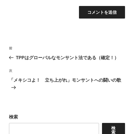
投
前
前
稿
の
TPPはグローバルなモンサント法である（確定！）
ナ
投
稿
次
次
ビ
の
「メキシコよ！ 立ち上がれ」モンサントへの闘いの歌
ゲ
投
ー
稿
シ
ョ
検索
ン
検
索