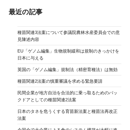
最近の記事
種苗関連3法案について参議院農林水産委員会での意
見陳述内容
EU「ゲノム編集」生物規制緩和は規制のきっかけを
日本に与える
英国の「ゲノム編集」規制法（精密育種法）は無効
種苗関連2法案の慎重審議を求める緊急要請
民間企業が地方自治を合法的に乗っ取るためのバッ
クドアとしての種苗関連2法案
日本のタネを危うくする育苗新法案と種苗法再改正
法案
今国会で大企業による食のシステム構築が大幅に進