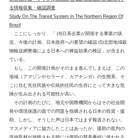
る情報収集・確認調査
Study On The Transit System In The Northern Region Of
Brazil
ここにしっかり、「 (4)日系企業が関係する事業の状
況、今後の計画、日本政府への要望の確認 (5)北部地域穀
物輸送網整備による日本への裨益効果の検証」が含まれ
ている。
もし、この開発計画がそのまま進んでしまえば、この
地域（アマゾンやセラード、カアチンガ）の生態系、そ
こに住む先住民族や伝統的住民の生存にとって大きな危
険が生み出される可能性が高い。
その計画のたびに、地元や国際機関からはその社会開
発や環境保護の面での問題を指摘される日本の投資・援
助、しかし、そうした声は日本ではまず報道されない。
マスメディアに協力したことはあったが、援助の批判の
現地取材が放映される時には援助の賛美番組に使われる