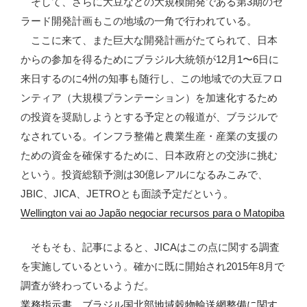
そして、さらに大豆などの大規模開発である第3期のセ
ラード開発計画もこの地域の一角で行われている。
ここに来て、また巨大な開発計画がたてられて、日本
からの参加を得るためにブラジル大統領が12月1〜6日に
来日するのに4州の知事も随行し、この地域での大豆フロ
ンティア（大規模プランテーション）を加速化するため
の投資を奨励しようとする予定との報道が、ブラジルで
なされている。インフラ整備と農業生産・産業の支援の
ための資金を確保するために、日本政府との交渉に挑む
という。投資総額予測は30億レアルになるみこみで、
JBIC、JICA、JETROとも面談予定だという。
Wellington vai ao Japão negociar recursos para o Matopiba
そもそも、記事によると、JICAはこの点に関する調査
を実施しているという。確かに既に開始され2015年8月で
調査が終わっているようだ。
業務指示書 ブラジル国北部地域穀物輸送網整備に関す