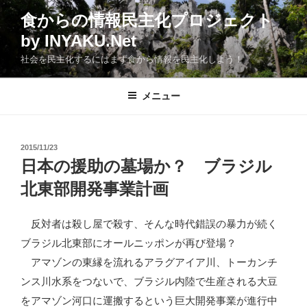
コ
食からの情報民主化プロジェクト
ン
by INYAKU.Net
テ
ン
社会を民主化するにはまず食から情報を民主化しよう！
ツ
へ
メニュー
ス
キ
ッ
投
2015/11/23
プ
稿
日本の援助の墓場か？ ブラジル
日:
北東部開発事業計画
反対者は殺し屋で殺す、そんな時代錯誤の暴力が続く
ブラジル北東部にオールニッポンが再び登場？
アマゾンの東縁を流れるアラグアイア川、トーカンチ
ンス川水系をつないで、ブラジル内陸で生産される大豆
をアマゾン河口に運搬するという巨大開発事業が進行中