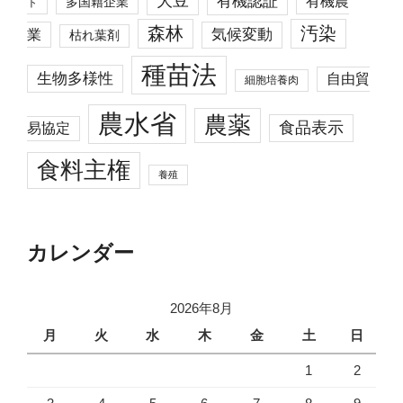
大豆
有機認証
有機農
多国籍企業
ト
森林
汚染
業
気候変動
枯れ葉剤
種苗法
生物多様性
自由貿
細胞培養肉
農水省
農薬
食品表示
易協定
食料主権
養殖
カレンダー
2026年8月
月
火
水
木
金
土
日
1
2