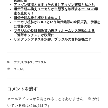
抗議行動
アマゾン破壊と日本（その６）アマゾン破壊と私たち
遺伝子組み換えユーカリが生態系を破壊するーFSCの暴
走を止めろ！
遺伝子組み換え植林を止めよ！
ユーカリ植林がSDGsという時代錯誤の全面広告。伊藤忠
は世界の恥
ブラジルの反飢餓政策の復活：ホームレス運動による
「連帯キッチン」が政策に
リオグランデドスル水害、ブラジルの食料危機に？
カ
アグリビジネス
、
ブラジル
テ
タ
ユーカリ
ゴ
グ
リ
ー
コメントを残す
メールアドレスが公開されることはありません。
※
が付
いている欄は必須項目です