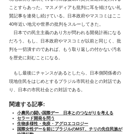
ことすらあった。マスメディアも批判に耳を傾けない礼
賛記事を連発し続けている。日本政府やマスコミはここ
40年近い地元や世界の批判をスルーしてきた。
日本での民主主義のあり方が問われる開発計画になる
だろう。もし、日本政府やマスコミが以前と同じく、批
判を一切潰すのであれば、もう取り返しの付かない汚名
を歴史に刻むことになる。
もし最後にチャンスがあるとしたら、日本側関係者の
現地住民をはじめとするブラジル市民社会との対話であ
り、日本の市民社会との対話である。
関連する記事:
小農民の闘い国際デー 日本とのつながりを考える
セラード開発を問う
生物多様性・免疫・アグロエコロジー
国際女性デーを前にブラジルのMST、チリの先住民族が