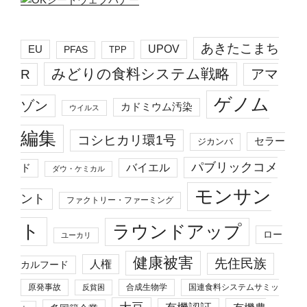
あきたこまち
EU
UPOV
PFAS
TPP
みどりの食料システム戦略
R
アマ
ゲノム
ゾン
カドミウム汚染
ウイルス
編集
コシヒカリ環1号
セラー
ジカンバ
パブリックコメ
バイエル
ド
ダウ・ケミカル
モンサン
ント
ファクトリー・ファーミング
ト
ラウンドアップ
ロー
ユーカリ
健康被害
先住民族
人権
カルフード
原発事故
合成生物学
国連食料システムサミッ
反貧困