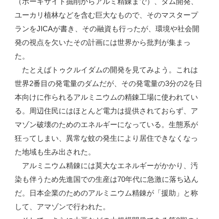
（ボーキサイト掘削からアルミ精錬まで）、ダム開発、
ユーカリ植林などを含む巨大なもので、そのマスタープ
ランをJICAが書き、その融資も行ったが、環境や社会開
発の視点を欠いたその計画には世界から批判が集まっ
た。
たとえばトゥクルイダムの開発を見てみよう。これは
世界2番目の発電量のダムだが、その発電量の3分の2を日
本向けに作られるアルミニウムの精錬工場に使われてい
る。周辺住民にはほとんど電力は提供されておらず、ア
マゾン破壊のためのエネルギーになっている。生態系が
狂ってしまい、異常な蚊の発生により居住できなくなっ
た地域も生み出された。
アルミニウム精錬には莫大なエネルギーがかかり、汚
染も伴うため先進国での生産は70年代に急激に落ち込ん
だ。日本企業のためのアルミニウム精錬が「援助」と称
して、アマゾンで行われた。