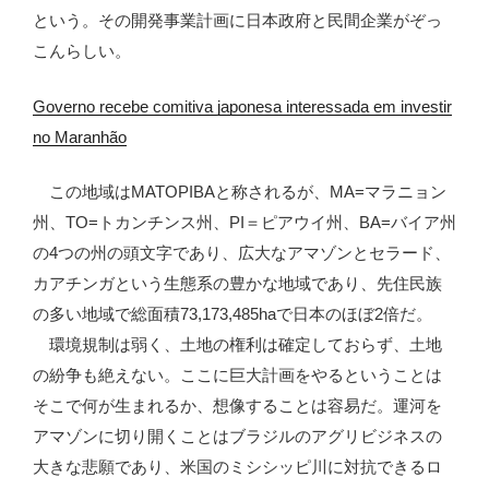
という。その開発事業計画に日本政府と民間企業がぞっ
こんらしい。
Governo recebe comitiva japonesa interessada em investir
no Maranhão
この地域はMATOPIBAと称されるが、MA=マラニョン
州、TO=トカンチンス州、PI＝ピアウイ州、BA=バイア州
の4つの州の頭文字であり、広大なアマゾンとセラード、
カアチンガという生態系の豊かな地域であり、先住民族
の多い地域で総面積73,173,485haで日本のほぼ2倍だ。
環境規制は弱く、土地の権利は確定しておらず、土地
の紛争も絶えない。ここに巨大計画をやるということは
そこで何が生まれるか、想像することは容易だ。運河を
アマゾンに切り開くことはブラジルのアグリビジネスの
大きな悲願であり、米国のミシシッピ川に対抗できるロ