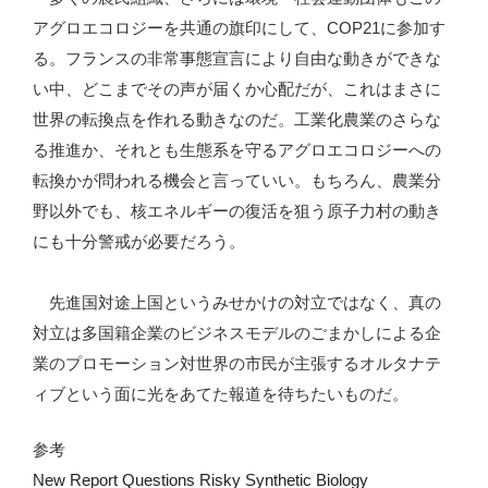
アグロエコロジーを共通の旗印にして、COP21に参加す
る。フランスの非常事態宣言により自由な動きができな
い中、どこまでその声が届くか心配だが、これはまさに
世界の転換点を作れる動きなのだ。工業化農業のさらな
る推進か、それとも生態系を守るアグロエコロジーへの
転換かが問われる機会と言っていい。もちろん、農業分
野以外でも、核エネルギーの復活を狙う原子力村の動き
にも十分警戒が必要だろう。
先進国対途上国というみせかけの対立ではなく、真の
対立は多国籍企業のビジネスモデルのごまかしによる企
業のプロモーション対世界の市民が主張するオルタナテ
ィブという面に光をあてた報道を待ちたいものだ。
参考
New Report Questions Risky Synthetic Biology