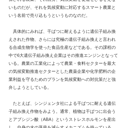
いものだが、それを気候変動に対応するスマート農業と
いう名前で売り込もうというものなのだ。
具体的にみれば、干ばつに耐えるように遺伝子組み換
えされた作物、さらには究極の遺伝子組み換えと言われ
る合成生物学を使った食品生産などである。その課程の
中で6大遺伝子組み換え企業はその推進エンジンとなって
いる。農業の工業化によって農業・食料セクターを最大
の気候変動推進セクターとした農薬企業や化学肥料の企
業利益を守るためのプランを気候変動への対抗策だと強
弁しようとしている。
たとえば、シンジェンタ社による干ばつに耐える遺伝
子組み換え作物をみよう。通常、植物は干ばつに出会う
とアブシジン酸（ABA）というストレスホルモンを産出
し、自身の水の蒸発を減らすメカニズムを持っている