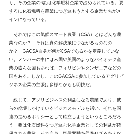
り、その企業の6割は化学肥料企業で占められている。要
するに化石燃料を農業につぎ込もうとする企業たちがメ
インになっている。
それではこの気候スマート農業（CSA）とはどんな農
業なのか？ それは真の解決策につながるものなの
か？ GACSA自身が何がCSAであるかを定義していな
い。メンバーの中には米国や英国のようなバイオテク産
業の盛んな国もあれば、フィリピンやタンザニアなどの
国もある。しかし、このGACSAに参加しているアグリビ
ジネス企業の主張は多様ながらも明快だ。
総じて、アグリビジネスの利益になる農業であり、彼
らの崩壊しかけているビジネスモデルを繕い、それを国
連の進めるポリシーとして確立しようというところだろ
う。要は化石燃料をつぎ込む化学企業としての利益が確
保される農業、それ自身、気候変動を促進せざるをえな