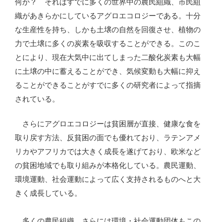
何か？ それはすでに多くの世界中の農民組織、市民組
織があきらかにしているアグロエコロジーである。十分
な生産性を持ち、しかも土壌の自然を回復させ、植物の
力で土壌に多くの炭素を吸収することができる。このこ
とにより、現在大気中に出てしまった二酸化炭素も大幅
に土壌の中に蓄えることができ、気候変動も大幅に抑え
ることができることがすでに多くの研究者によって指摘
されている。
さらにアグロエコロジーは貧困層が直接、健康な食を
取り戻す方法、反貧困の面でも優れており、ラテンアメ
リカやアフリカでは大きく成長を遂げており、欧米など
の貧困地域でも取り組みが本格化している。農民運動、
環境運動、社会運動によって広く支持されるものへと大
きく成長している。
多くの農民組織、さらには環境・社会運動団体もこの