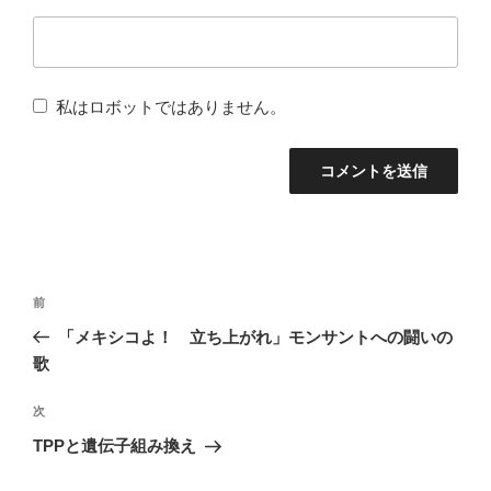
私はロボットではありません。
投
前
前
稿
の
「メキシコよ！ 立ち上がれ」モンサントへの闘いの
ナ
投
歌
稿
ビ
次
次
ゲ
の
TPPと遺伝子組み換え
ー
投