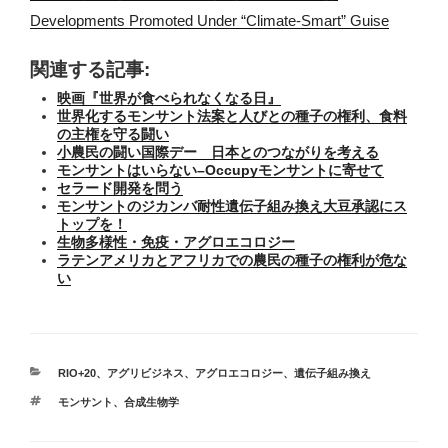
Developments Promoted Under “Climate-Smart” Guise
関連する記事:
映画『世界が食べられなくなる日』
世界化するモンサント法案と人びとの種子の権利、食料
の主権を守る闘い
小農民の闘い国際デー 日本とのつながりを考える
モンサントはいらない–Occupyモンサントに寄せて
セラード開発を問う
モンサントのジカンバ耐性遺伝子組み換え大豆承認にス
トップを！
生物多様性・免疫・アグロエコロジー
ラテンアメリカとアフリカでの農民の種子の権利が危な
い
カ
RIO+20
、
アグリビジネス
、
アグロエコロジー
、
遺伝子組み換え
テ
タ
モンサント
、
合成生物学
ゴ
グ
リ
ー