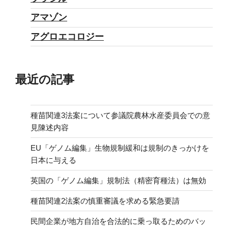
アマゾン
アグロエコロジー
最近の記事
種苗関連3法案について参議院農林水産委員会での意
見陳述内容
EU「ゲノム編集」生物規制緩和は規制のきっかけを
日本に与える
英国の「ゲノム編集」規制法（精密育種法）は無効
種苗関連2法案の慎重審議を求める緊急要請
民間企業が地方自治を合法的に乗っ取るためのバッ