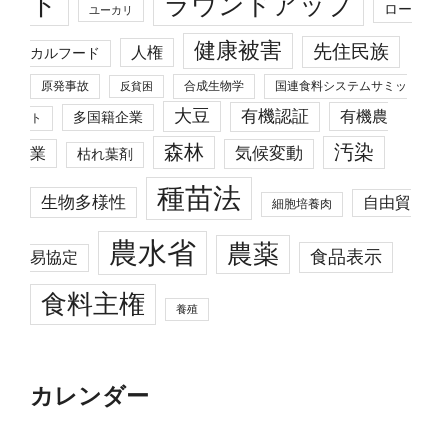
ト
ラウンドアップ
ロー
ユーカリ
健康被害
先住民族
人権
カルフード
原発事故
合成生物学
国連食料システムサミッ
反貧困
大豆
有機認証
有機農
多国籍企業
ト
森林
汚染
業
気候変動
枯れ葉剤
種苗法
生物多様性
自由貿
細胞培養肉
農水省
農薬
食品表示
易協定
食料主権
養殖
カレンダー