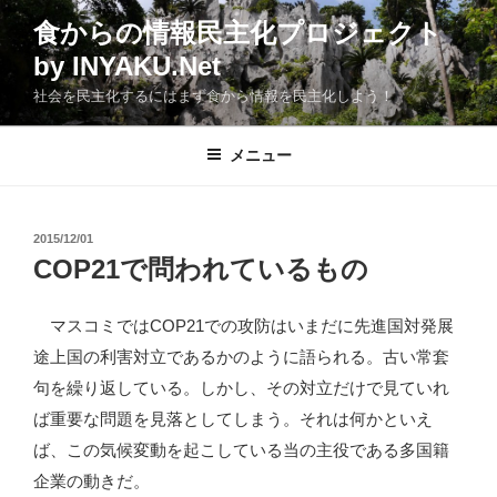
コ
食からの情報民主化プロジェクト
ン
by INYAKU.Net
テ
ン
社会を民主化するにはまず食から情報を民主化しよう！
ツ
へ
メニュー
ス
キ
ッ
投
2015/12/01
プ
稿
COP21で問われているもの
日:
マスコミではCOP21での攻防はいまだに先進国対発展
途上国の利害対立であるかのように語られる。古い常套
句を繰り返している。しかし、その対立だけで見ていれ
ば重要な問題を見落としてしまう。それは何かといえ
ば、この気候変動を起こしている当の主役である多国籍
企業の動きだ。