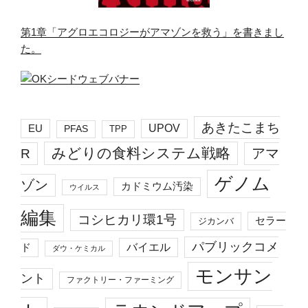
第1章「アグロエコロジーがアマゾンを救う」を書きまし
た。
あきたこまち
EU
UPOV
PFAS
TPP
みどりの食料システム戦略
R
アマ
ゲノム
ゾン
カドミウム汚染
ウイルス
編集
コシヒカリ環1号
セラー
ジカンバ
パブリックコメ
バイエル
ド
ダウ・ケミカル
モンサン
ント
ファクトリー・ファーミング