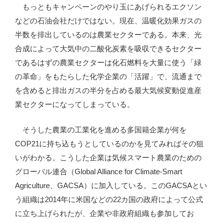
もっともキャンペーンのやり玉にあげられるエクソン
などの石油会社だけではない。現在、温暖化効果ガスの
半数を排出しているのは農業セクターである。本来、光
合成によって大気中の二酸化炭素を吸収できるセクター
であるはずの農業セクターは化石燃料を大量に使う「緑
の革命」をもたらした化学企業の「活躍」で、流通まで
を含めると排出ガスの半分を占める最大気候変動促進産
業セクターになってしまっている。
そうした農業の工業化を進める多国籍企業が何を
COP21に持ち込もうとしているのかを見てみればその狙
いがわかる。こうした企業は気候スマート農業のための
グローバル連合（Global Alliance for Climate-Smart
Agriculture、GACSA）に加入している。このGACSAとい
う組織は2014年に米国などの22カ国の政府によって公式
に立ち上げられたが、企業や非政府組織も参加してお