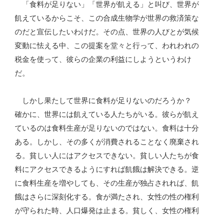
「食料が足りない」「世界が飢える」と叫び、世界が
飢えているからこそ、この合成生物学が世界の救済策な
のだと宣伝したいわけだ。その点、世界の人びとが気候
変動に怯える中、この提案を堂々と行って、われわれの
税金を使って、彼らの企業の利益にしようというわけ
だ。
しかし果たして世界に食料が足りないのだろうか？
確かに、世界には飢えている人たちがいる。彼らが飢え
ているのは食料生産が足りないのではない。食料は十分
ある。しかし、その多くが消費されることなく廃棄され
る。貧しい人にはアクセスできない。貧しい人たちが食
料にアクセスできるようにすれば飢餓は解決できる。逆
に食料生産を増やしても、その生産が独占されれば、飢
餓はさらに深刻化する。食が満たされ、女性の性の権利
が守られた時、人口爆発は止まる。貧しく、女性の権利