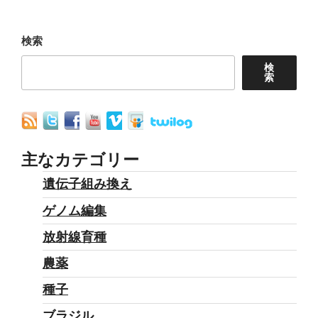
シ
稿
ョ
検索
ン
検
索
主なカテゴリー
遺伝子組み換え
ゲノム編集
放射線育種
農薬
種子
ブラジル