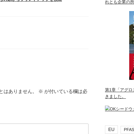
れとも企業の
第1章「アグロ
とはありません。
※
が付いている欄は必
きました。
EU
PFA