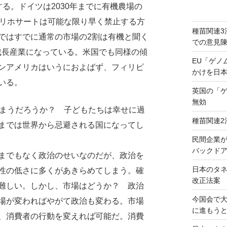
る。ドイツは2030年までに有機農場の
グリホサートは可能な限り早く禁止する方
種苗関連3
ではすでに通常の市場の2割は有機と聞く
での意見
成長産業になっている。米国でも同様の傾
EU「ゲノ
ンアメリカはいうにおよばず、フィリピ
かけを日
いる。
英国の「
無効
まうだろうか？ 子どもたちは幸せに過
種苗関連2
までは世界から忌避される国になってし
民間企業
バックドア
までもなく政治のせいなのだが、政治を
日本のタ
性の低さに多くがあきらめてしまう。確
改正法案
難しい。しかし、市場はどうか？ 政治
今国会で
場が変わればやがて政治も変わる。市場
に進もう
、消費者の行動を変えれば可能だ。消費