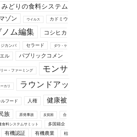
みどりの食料システム
マゾン
カドミウ
ウイルス
ゲノム編集
コシヒカ
セラード
ジカンバ
ダウ・ケ
パブリックコメン
エル
モンサ
リー・ファーミング
ラウンドアッ
ユーカリ
健康被
人権
カルフード
民族
原発事故
合
反貧困
多国籍企
連食料システムサミット
有機認証
有機農業
枯