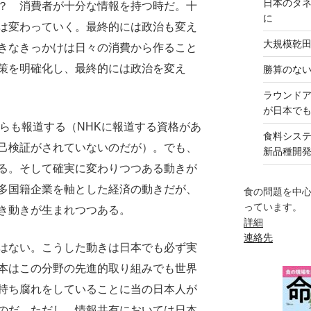
日本のタ
？ 消費者が十分な情報を持つ時だ。十
に
は変わっていく。最終的には政治も変え
大規模乾
きなきっかけは日々の消費から作ること
策を明確化し、最終的には政治を変え
勝算のな
ラウンド
が日本で
らも報道する（NHKに報道する資格があ
食料シス
己検証がされていないのだが）。でも、
新品種開
る。そして確実に変わりつつある動きが
多国籍企業を軸とした経済の動きだが、
食の問題を中
っています。
き動きが生まれつつある。
詳細
連絡先
はない。こうした動きは日本でも必ず実
本はこの分野の先進的取り組みでも世界
持ち腐れをしていることに当の日本人が
のだ。ただし、情報共有においては日本