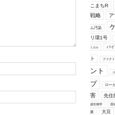
こまちR
戦略
ア
ム汚染
リ環1号
バイ
ミカル
ト
ファクト
ント
プ
ロー
害
先住
成生物学
国
大豆
業