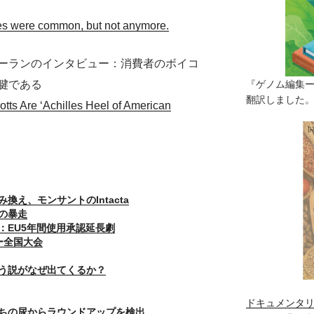
es were common, but not anymore.
ーランのインタビュー：消費者のボイコ
腱である
『ゲノム編集
翻訳しました。（
tts Are ‘Achilles Heel of American
え、モンサントのIntacta
の暴走
：EU5年間使用承認延長劇
ー全国大会
う説がなぜ出てくるか？
ドキュメンタリ
ちの尿からラウンドアップを検出