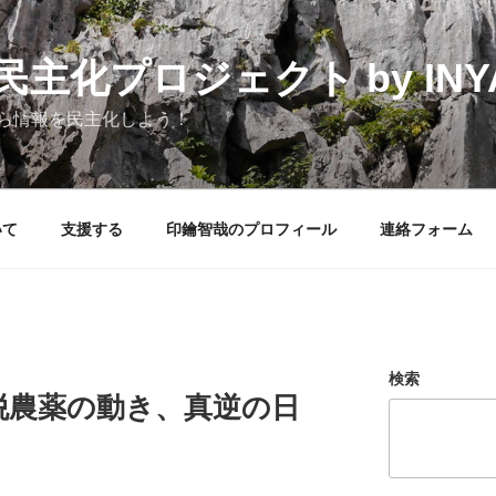
化プロジェクト by INYAK
ら情報を民主化しよう！
いて
支援する
印鑰智哉のプロフィール
連絡フォーム
検索
脱農薬の動き、真逆の日