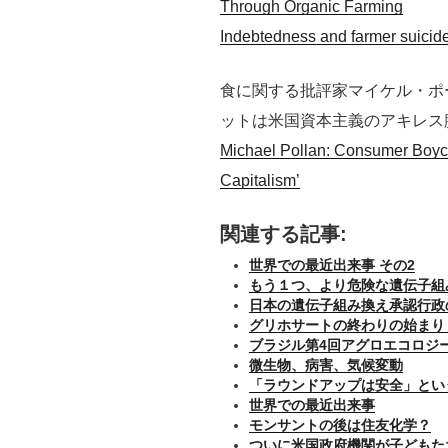
Through Organic Farming
Indebtedness and farmer suicid
食に関する批評家マイケル・ポ
ットは米国資本主義のアキレス
Michael Pollan: Consumer Boyco
Capitalism’
関連する記事:
世界での最近出来事 その2
もう１つ、より危険な遺伝子組み換
日本の遺伝子組み換え承認行政
グリホサートの終わりの始まり
ブラジル第4回アグロエコロジ
微生物、病害、気候変動
「ラウンドアップは安全」とい
世界での最近出来事
モンサントの後は住友化学？
ついに米国政府機関が子どもた