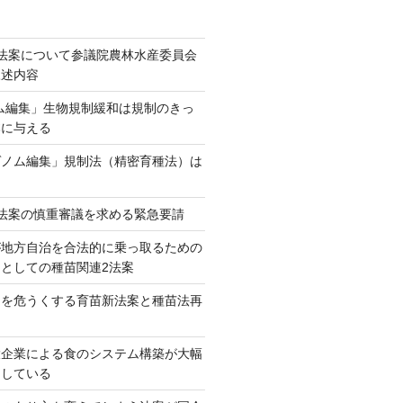
法案について参議院農林水産委員会
陳述内容
ム編集」生物規制緩和は規制のきっ
本に与える
ゲノム編集」規制法（精密育種法）は
法案の慎重審議を求める緊急要請
が地方自治を合法的に乗っ取るための
としての種苗関連2法案
ネを危うくする育苗新法案と種苗法再
大企業による食のシステム構築が大幅
としている