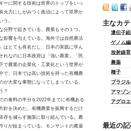
ギーに関する技術は世界のトップをいっ
炭火力にしがみつく政治によって世界か
いう。
主なカテ
な分野で起きている。農業もその１つ。
遺伝子組
な影響を与えている。海外では自然農法
ゲノム編
』はとても有名だし、日本の実践に学ん
放射線育
それなのに日本政府は「強い農業」「民
農薬
下で農業の企業化・工業化という世界が
種子
中で、日本では高い技術を持った有機農
ブラジル
のが大変な事態になってしまっている。
う？
アマゾン
の食料の半分を2022年までに有機ある
アグロエ
方針を決めた。有機農業を振興するだけ
依存を減らす施策に取り組んでいる。農
最近の記
作りが始まっている。モンサントの農薬