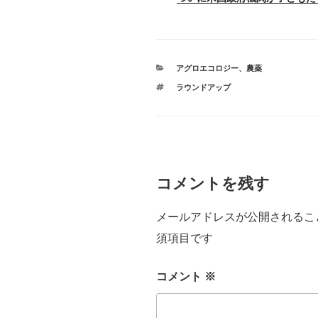
カ
アグロエコロジー
、
農薬
テ
タ
ラウンドアップ
ゴ
グ
リ
ー
コメントを残す
メールアドレスが公開されるこ
須項目です
コメント
※