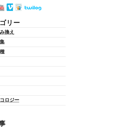
ゴリー
み換え
集
種
コロジー
事