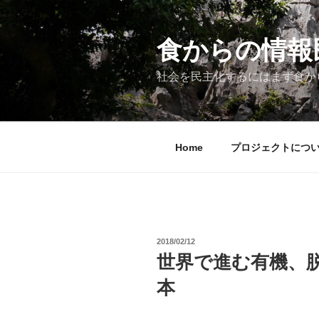
コ
ン
テ
食からの情報民主
ン
ツ
社会を民主化するにはまず食か
へ
ス
キ
ッ
Home
プロジェクトにつ
プ
投
2018/02/12
稿
世界で進む有機、
日:
本