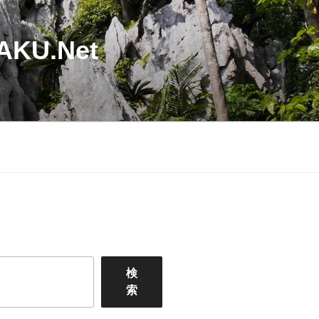
U.Net
検
索