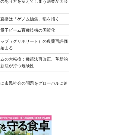
ネのあり方を変えてしまう法案が国会
田直播は「ゲノム編集」稲を招く
い量子ビーム育種技術の国策化
アップ（グリホサート）の農薬再評価
も始まる
テムの大転換：種苗法再改正、革新的
発新法が持つ危険性
心に市民社会の問題をグローバルに追