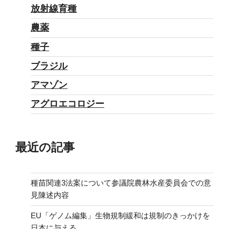
放射線育種
農薬
種子
ブラジル
アマゾン
アグロエコロジー
最近の記事
種苗関連3法案について参議院農林水産委員会での意
見陳述内容
EU「ゲノム編集」生物規制緩和は規制のきっかけを
日本に与える