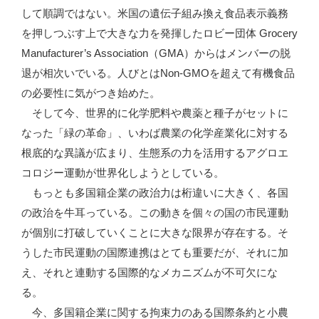
して順調ではない。米国の遺伝子組み換え食品表示義務
を押しつぶす上で大きな力を発揮したロビー団体 Grocery
Manufacturer’s Association（GMA）からはメンバーの脱
退が相次いでいる。人びとはNon-GMOを超えて有機食品
の必要性に気がつき始めた。
そして今、世界的に化学肥料や農薬と種子がセットに
なった「緑の革命」、いわば農業の化学産業化に対する
根底的な異議が広まり、生態系の力を活用するアグロエ
コロジー運動が世界化しようとしている。
もっとも多国籍企業の政治力は桁違いに大きく、各国
の政治を牛耳っている。この動きを個々の国の市民運動
が個別に打破していくことに大きな限界が存在する。そ
うした市民運動の国際連携はとても重要だが、それに加
え、それと連動する国際的なメカニズムが不可欠にな
る。
今、多国籍企業に関する拘束力のある国際条約と小農