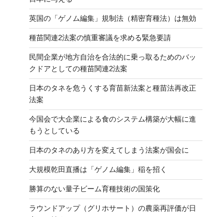
英国の「ゲノム編集」規制法（精密育種法）は無効
種苗関連2法案の慎重審議を求める緊急要請
民間企業が地方自治を合法的に乗っ取るためのバッ
クドアとしての種苗関連2法案
日本のタネを危うくする育苗新法案と種苗法再改正
法案
今国会で大企業による食のシステム構築が大幅に進
もうとしている
日本のタネのあり方を変えてしまう法案が国会に
大規模乾田直播は「ゲノム編集」稲を招く
勝算のない量子ビーム育種技術の国策化
ラウンドアップ（グリホサート）の農薬再評価が日