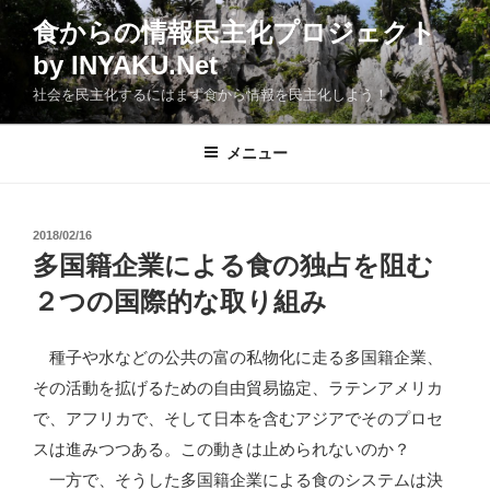
コ
食からの情報民主化プロジェクト
ン
by INYAKU.Net
テ
ン
社会を民主化するにはまず食から情報を民主化しよう！
ツ
へ
メニュー
ス
キ
ッ
投
2018/02/16
プ
稿
多国籍企業による食の独占を阻む
日:
２つの国際的な取り組み
種子や水などの公共の富の私物化に走る多国籍企業、
その活動を拡げるための自由貿易協定、ラテンアメリカ
で、アフリカで、そして日本を含むアジアでそのプロセ
スは進みつつある。この動きは止められないのか？
一方で、そうした多国籍企業による食のシステムは決