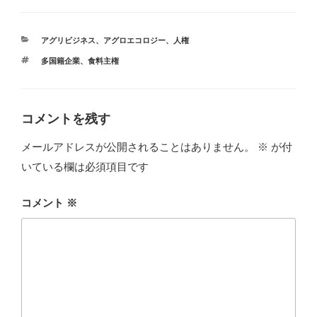
カ
アグリビジネス
、
アグロエコロジー
、
人権
テ
タ
多国籍企業
、
食料主権
ゴ
グ
リ
ー
コメントを残す
メールアドレスが公開されることはありません。
※
が付
いている欄は必須項目です
コメント
※