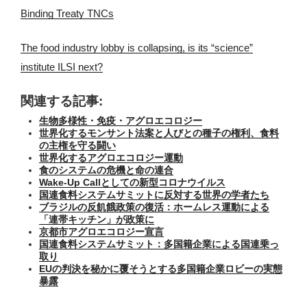
Binding Treaty TNCs
The food industry lobby is collapsing, is its “science”
institute ILSI next?
関連する記事:
生物多様性・免疫・アグロエコロジー
世界化するモンサント法案と人びとの種子の権利、食料
の主権を守る闘い
世界化するアグロエコロジー運動
食のシステムの危機と命の連合
Wake-Up Callとしての新型コロナウイルス
国連食料システムサミットに反対する世界の学者たち
ブラジルの反飢餓政策の復活：ホームレス運動による
「連帯キッチン」が政策に
京都市アグロエコロジー宣言
国連食料システムサミット：多国籍企業による国連乗っ
取り
EUの判決を秘かに覆そうとする多国籍企業ロビーの実態
暴露