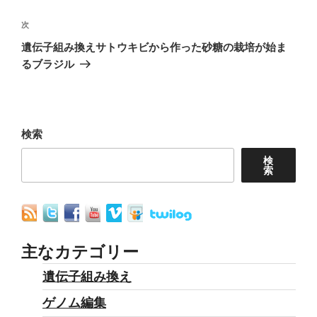
ナ
投
稿
次
次
ビ
の
遺伝子組み換えサトウキビから作った砂糖の栽培が始ま
ゲ
投
るブラジル
ー
稿
シ
ョ
検索
ン
検
索
主なカテゴリー
遺伝子組み換え
ゲノム編集