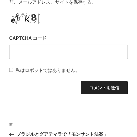
前、メールアドレス、サイトを保存する。
CAPTCHA コード
私はロボットではありません。
投
前
前
稿
の
ブラジルとグアテマラで「モンサント法案」