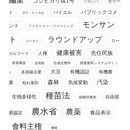
編集
コシヒカリ環1号
セラー
ジカンバ
パブリックコメ
バイエル
ド
ダウ・ケミカル
モンサン
ント
ファクトリー・ファーミング
ト
ラウンドアップ
ロー
ユーカリ
健康被害
先住民族
人権
カルフード
原発事故
合成生物学
国連食料システムサミッ
反貧困
大豆
有機認証
有機農
多国籍企業
ト
森林
汚染
業
気候変動
枯れ葉剤
種苗法
生物多様性
自由貿
細胞培養肉
農水省
農薬
食品表示
易協定
食料主権
養殖