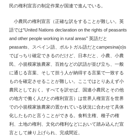
民の権利宣言の制定作業が国連で進んでいる。
小農民の権利宣言（正確な訳をすることが難しい。英
語では“United Nations declaration on the rights of peasants
and other people working in rural areas” 英語だと
peasants、スペイン語、ポルトガル語だとcampesina(o)s
でばっちり確定できるのだけど、日本だと、小農、小農
民、小規模家族農家、百姓などの訳語が並び立ち、一般
に通じる言葉、そして担う人が納得する言葉で一致する
ものを確定させることが難しい。ここではとりあえず小
農民としておく。すべてを訳せば、国連小農民とその他
の地方で働く人びとの権利宣言）は世界人権宣言を世界
での小規模家族農家の置かれている状況に合わせて具体
化したものと言うことができる。食料主権、種子の権
利、土地の権利、文化の権利などにおいて踏み込んだ宣
言として練り上げられ、完成間近。