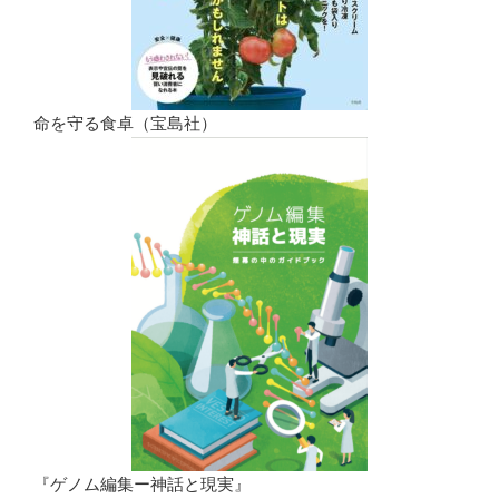
命を守る食卓（宝島社）
『ゲノム編集ー神話と現実』