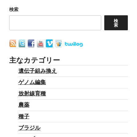
シ
ョ
検索
ン
検
索
主なカテゴリー
遺伝子組み換え
ゲノム編集
放射線育種
農薬
種子
ブラジル