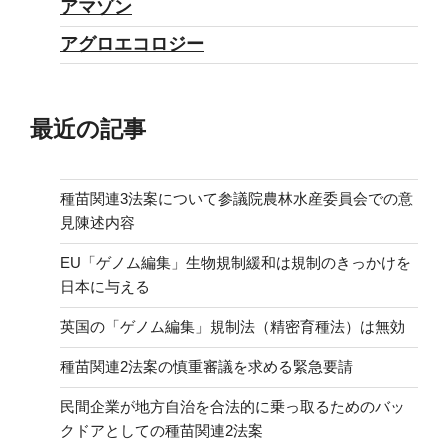
アマゾン
アグロエコロジー
最近の記事
種苗関連3法案について参議院農林水産委員会での意
見陳述内容
EU「ゲノム編集」生物規制緩和は規制のきっかけを
日本に与える
英国の「ゲノム編集」規制法（精密育種法）は無効
種苗関連2法案の慎重審議を求める緊急要請
民間企業が地方自治を合法的に乗っ取るためのバッ
クドアとしての種苗関連2法案