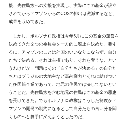
援、先住民族への支援を実現し、実際にこの基金が設立
されてからアマゾンからのCO2の排出は激減するなど、
成果を収めてきた。
しかし、ボルソナロ政権は今年6月にこの基金の運営を
決めてきた２つの委員会を一方的に廃止を決めた。要す
るに、アマゾンのことは外国のいいなりにならず、自分
たちで決める、それは主権であり、それを奪うな、とい
うわけだが、問題はその「自分たちが決める」の自分た
ちとはブラジルの大地主など寡占権力とそれに結びつい
た多国籍企業であって、地元の住民では決してないとい
うことだ。先住民族を含む地元の住民はこの基金の恩恵
を受けてきた。でもボルソナロ政権はこうした制度がア
マゾンの開発の制約になるとして自分たちの言い分を聞
くものへと勝手に変えようとしたのだ。