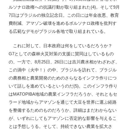
ルソナロ政権への抗議行動が取り組まれた(4)。そして9月
7日はブラジルの独立記念日。この日には年金改悪、教育
費削減、アマゾン破壊を進めるボルソナロ政権を批判す
る広範なデモがブラジル各地で取り組まれている。
これに対して、日本政府は何をしているだろうか？
G7としての森林火災対策の支援に賛同はしているもの
の、一方で、8月25日、26日には吉川農水相がわざわざ、
この渦中（火中！）の中、ブラジルを訪れて、ブラジル
の農務相と農業開発のためのさらなるインフラ作りにつ
いて話しを進めているというのだ(5)。このインフラ作り
はMATOPIBA地域の農業インフラだろうか、それともセ
ラード地域からアマゾンを通じて大豆を世界に運ぶ経路
を整備するためのものだろうか、詳細はまだわからない
が、いずれにしてもアマゾンに否定的な影響を与えるこ
とは予想しうる。そして、持続できない農業を拡大さ