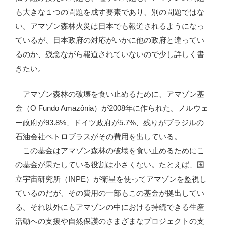
も大きな１つの問題を成す要素であり、別の問題ではな
い。アマゾン森林火災は日本でも報道されるようになっ
ているが、日本政府の対応がいかに他の政府と違ってい
るのか、残念ながら報道されていないので少し詳しく書
きたい。
アマゾン森林の破壊を食い止めるために、アマゾン基
金（O Fundo Amazônia）が2008年に作られた。ノルウェ
ー政府が93.8%、ドイツ政府が5.7%、残りがブラジルの
石油会社ペトロブラスがその費用を出している。
この基金はアマゾン森林の破壊を食い止めるためにこ
の基金が果たしている役割は小さくない。たとえば、国
立宇宙研究所（INPE）が衛星を使ってアマゾンを監視し
ているのだが、その費用の一部もこの基金が拠出してい
る。それ以外にもアマゾンの中における持続できる生産
活動への支援や自然保護のさまざまなプロジェクトの支