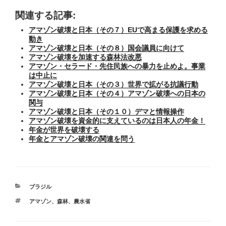
関連する記事:
アマゾン破壊と日本（その７）EUで高まる保護を求める
動き
アマゾン破壊と日本（その８）国会議員に向けて
アマゾン破壊を加速する森林法改悪
アマゾン・セラード・先住民族への暴力を止めよ。事業
は中止に
アマゾン破壊と日本（その３）世界で拡がる抗議行動
アマゾン破壊と日本（その４）アマゾン破壊への日本の
関与
アマゾン破壊と日本（その１０）デマと情報操作
アマゾン破壊を資金的に支えているのは日本人の年金！
年金が世界を破壊する
年金とアマゾン破壊の関連を問う
カ
ブラジル
テ
タ
アマゾン
、
森林
、
農水省
ゴ
グ
リ
ー