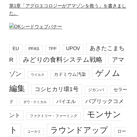
第1章「アグロエコロジーがアマゾンを救う」を書きまし
た。
あきたこまち
EU
UPOV
PFAS
TPP
みどりの食料システム戦略
R
アマ
ゲノム
ゾン
カドミウム汚染
ウイルス
編集
コシヒカリ環1号
セラー
ジカンバ
パブリックコメ
バイエル
ド
ダウ・ケミカル
モンサン
ント
ファクトリー・ファーミング
ト
ラウンドアップ
ロー
ユーカリ