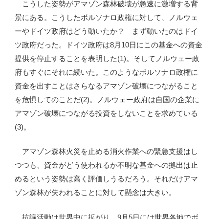
こうした姿勢がアマゾン森林破壊が急速に激増する背
景にある。こうしたボルソナロ政権に対して、ノルウェ
ーやドイツ政府はどう動いたか？ まず動いたのはドイ
ツ政府だった。ドイツ政府は8月10日にこの基金への資金
提供を停止することを表明した(1)。そしてノルウェー政
府もすぐにそれに続いた。このようなボルソナロ政権に
資金を出すことはさらなるアマゾン破壊につながること
を危惧してのことだ(2)。ノルウェー政府は自国の企業に
アマゾン破壊につながる投資をしないことを求めている
(3)。
アマゾン森林火災を止める消火作業への緊急支援はし
つつも、資金がどう使われるか不明な基金への拠出は止
めるという姿勢は高く評価しうるだろう。それだけアマ
ゾン森林が失われることに対して懸念は大きい。
抗議活動は世界中に拡がり、9月5日には世界各地でボ