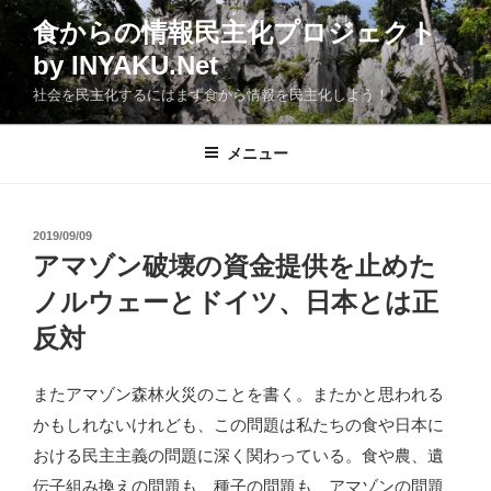
コ
食からの情報民主化プロジェクト
ン
by INYAKU.Net
テ
ン
社会を民主化するにはまず食から情報を民主化しよう！
ツ
へ
メニュー
ス
キ
ッ
投
2019/09/09
プ
稿
アマゾン破壊の資金提供を止めた
日:
ノルウェーとドイツ、日本とは正
反対
またアマゾン森林火災のことを書く。またかと思われる
かもしれないけれども、この問題は私たちの食や日本に
おける民主主義の問題に深く関わっている。食や農、遺
伝子組み換えの問題も、種子の問題も、アマゾンの問題