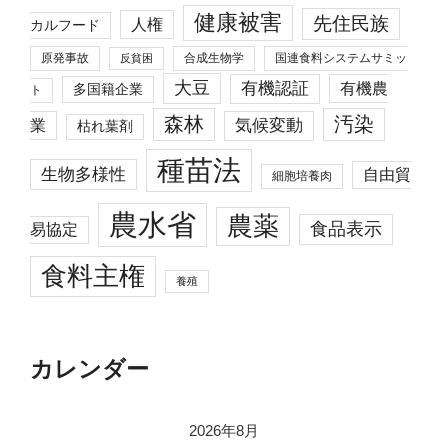
健康被害
先住民族
人権
カルフード
原発事故
合成生物学
国連食料システムサミッ
反貧困
大豆
有機認証
有機農
多国籍企業
ト
森林
汚染
業
気候変動
枯れ葉剤
種苗法
生物多様性
自由貿
細胞培養肉
農水省
農薬
食品表示
易協定
食料主権
養殖
カレンダー
2026年8月