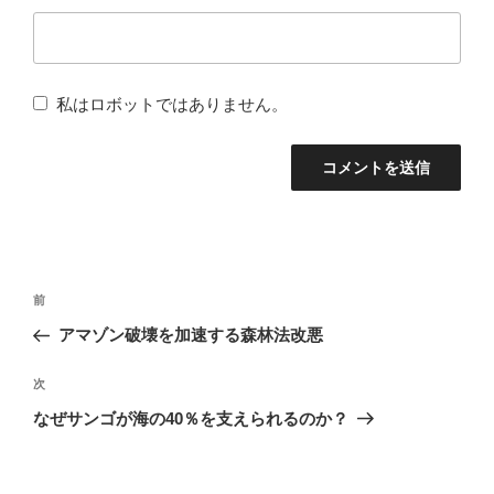
私はロボットではありません。
投
前
前
稿
の
アマゾン破壊を加速する森林法改悪
ナ
投
稿
次
次
ビ
の
なぜサンゴが海の40％を支えられるのか？
ゲ
投
ー
稿