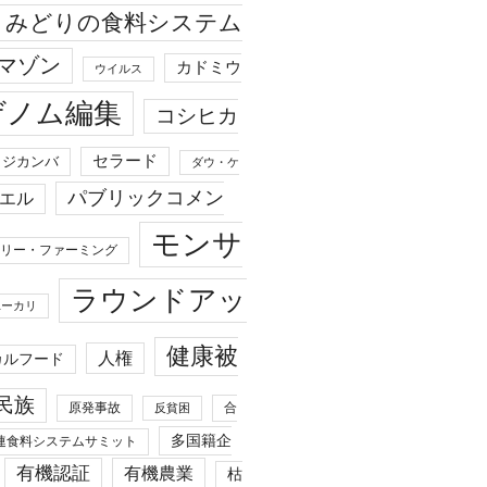
みどりの食料システム
マゾン
カドミウ
ウイルス
ゲノム編集
コシヒカ
セラード
ジカンバ
ダウ・ケ
パブリックコメン
エル
モンサ
リー・ファーミング
ラウンドアッ
ユーカリ
健康被
人権
カルフード
民族
原発事故
合
反貧困
多国籍企
連食料システムサミット
有機認証
有機農業
枯