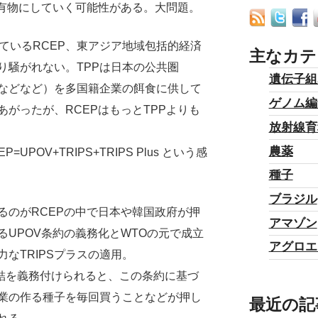
有物にしていく可能性がある。大問題。
ているRCEP、東アジア地域包括的経済
主なカテ
り騒がれない。TPPは日本の公共圏
遺伝子組
などなど）を多国籍企業の餌食に供して
ゲノム編
がったが、RCEPはもっとTPPよりも
放射線育
農薬
EP=UPOV+TRIPS+TRIPS Plus という感
種子
ブラジル
のがRCEPの中で日本や韓国政府が押
アマゾン
UPOV条約の義務化とWTOの元で成立
アグロエ
力なTRIPSプラスの適用。
締結を義務付けられると、この条約に基づ
業の作る種子を毎回買うことなどが押し
最近の記