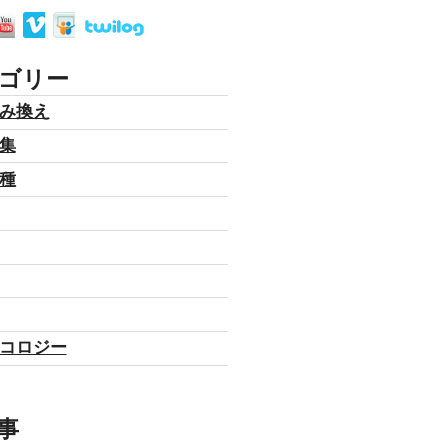
ゴリー
み換え
集
種
コロジー
事