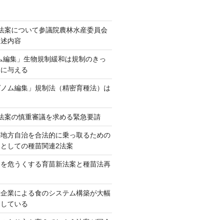
法案について参議院農林水産委員会
陳述内容
ム編集」生物規制緩和は規制のきっ
本に与える
ゲノム編集」規制法（精密育種法）は
法案の慎重審議を求める緊急要請
が地方自治を合法的に乗っ取るための
としての種苗関連2法案
ネを危うくする育苗新法案と種苗法再
大企業による食のシステム構築が大幅
としている