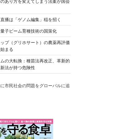
ネのあり方を変えてしまう法案が国会
田直播は「ゲノム編集」稲を招く
い量子ビーム育種技術の国策化
アップ（グリホサート）の農薬再評価
も始まる
テムの大転換：種苗法再改正、革新的
発新法が持つ危険性
心に市民社会の問題をグローバルに追