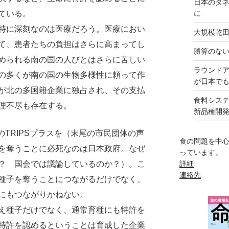
日本のタ
ている。
に
特に深刻なのは医療だろう。医療におい
大規模乾
て、患者たちの負担はさらに高まってし
勝算のな
められる南の国の人びとはさらに苦しい
ラウンド
の多くが南の国の生物多様性に頼って作
が日本で
が北の多国籍企業に独占され、その支払
食料シス
理不尽も存在する。
新品種開
TRIPSプラスを（末尾の市民団体の声
食の問題を中
を奪うことに必死なのは日本政府。なぜ
っています。
？ 国会では議論しているのか？）。こ
詳細
連絡先
種子を奪うことにつながるだけでなく、
にもつながりかねない。
え種子だけでなく、通常育種にも特許を
特許を認めるということは育成した企業