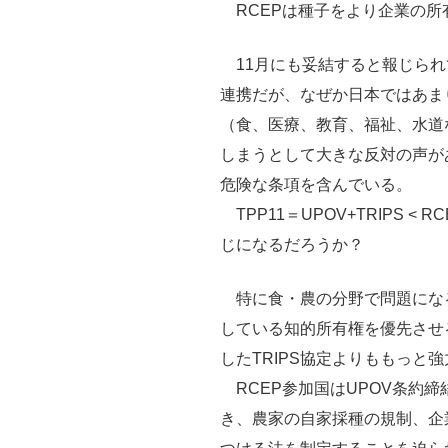
RCEPは種子をより企業の所
11月にも妥結すると報じられ
連携だが、なぜか日本ではあま
（食、医療、教育、福祉、水道
しまうとして大きな反対の声があ
危険な条項を含んでいる。
TPP11＝UPOV+TRIPS < RC
じになるだろうか？
特に食・農の分野で問題になる
している知的所有権を優先させる
したTRIPS協定よりももっと強
RCEP参加国はUPOV条約
き、農家の自家採種の規制、企