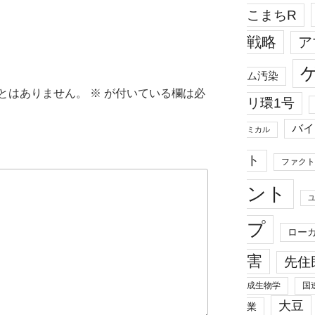
こまちR
戦略
ア
ム汚染
とはありません。
※
が付いている欄は必
リ環1号
バイ
ミカル
ト
ファクト
ント
プ
ロー
害
先住
成生物学
国
大豆
業