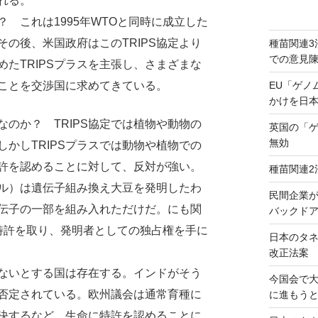
れる。
？ これは1995年WTOと同時に成立した
の後、米国政府はこのTRIPS協定より
種苗関連3
での意見
たTRIPSプラスを主張し、さまざまな
ことを交渉国に求めてきている。
EU「ゲノ
かけを日
なのか？ TRIPS協定では植物や動物の
英国の「
無効
かしTRIPSプラスでは動物や植物での
許を認めることに対して、反対が強い。
種苗関連2
ル）は遺伝子組み換え大豆を発明したわ
民間企業
伝子の一部を組み入れただけだ。にも関
バックドア
特許を取り、発明者としての独占権を手に
日本のタ
改正法案
ないとする国は存在する。インドがそう
今国会で
否定されている。欧州議会は通常育種に
に進もう
決するなど、生命に特許を認めることに