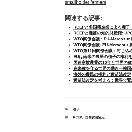
smallholder farmers
関連する記事:
RCEPと多国籍企業による種子
RCEPと種苗の知的財産権: U
WTO閣僚会議：EU-Merco
WTO閣僚会議: EU-Merco
WTO第11回閣僚会議：封じ
EUは南米の農民の種子の権利
国連家族農業の10年と世界の
在来種を守る世界の動きー韓国
海外の農民の権利と種苗法改定
種苗法改定を考える：世界で変
カ
種子
テ
タ
RCEP
、
自由貿易協定
ゴ
グ
リ
ー