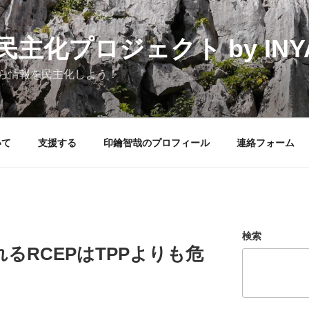
化プロジェクト by INYAK
ら情報を民主化しよう！
いて
支援する
印鑰智哉のプロフィール
連絡フォーム
検索
るRCEPはTPPよりも危