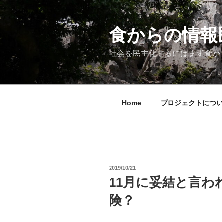
コ
ン
テ
食からの情報民主
ン
ツ
社会を民主化するにはまず食か
へ
ス
キ
ッ
Home
プロジェクトにつ
プ
投
2019/10/21
稿
11月に妥結と言われ
日:
険？