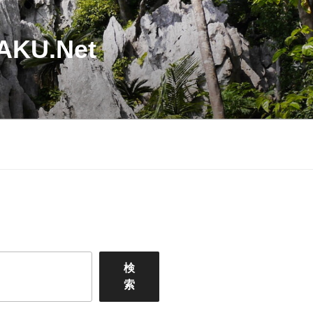
U.Net
検
索