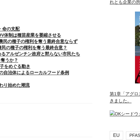
れとも企業の
・命の支配
POV体制は種苗産業を萎縮させる
sur 農民の種子の権利を奪う最終合意ならず
sur 農民の種子の権利を奪う最終合意？
込めるアルゼンチン政府と黙らない市民たち
を奪うか？
種子をめぐる動き
の自治体によるローカルフード条例
わり始めた潮流
第1章「アグロ
きました。
EU
PFA