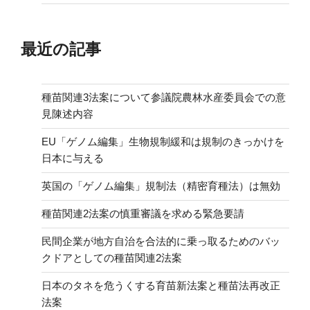
最近の記事
種苗関連3法案について参議院農林水産委員会での意
見陳述内容
EU「ゲノム編集」生物規制緩和は規制のきっかけを
日本に与える
英国の「ゲノム編集」規制法（精密育種法）は無効
種苗関連2法案の慎重審議を求める緊急要請
民間企業が地方自治を合法的に乗っ取るためのバッ
クドアとしての種苗関連2法案
日本のタネを危うくする育苗新法案と種苗法再改正
法案