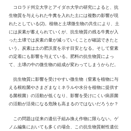
コロラド州立大学とアイダホ大学の研究によると、抗
生物質を与えられた牛糞を入れた土には複数の影響が現
れたとしている(2)。植物と土壌微生物の共生により、土
には炭素が蓄えられていくが、抗生物質の残る牛糞が入
った土壌では炭素の量が減っていくことが確認できたと
いう。炭素は土の肥沃度を示す目安となる。そして窒素
の定着にも影響を与えている。肥料の抗生物質によっ
て、土壌の中の微生物の組成が変わってしまうからだ。
抗生物質に影響を受けやすい微生物（窒素を植物に与
える根粒菌やさまざまなミネラルや水分を植物に提供す
る菌根菌）の活動が低くなり、影響を受けにくい病原菌
の活動が活発になる危険も高まるのではないだろうか？
この問題は従来の遺伝子組み換え作物に限らない。ゲ
ノム編集においても多くの場合、この抗生物質耐性遺伝