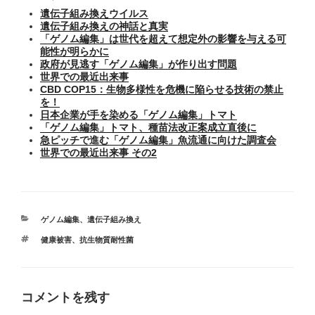
遺伝子組み換えウイルス
遺伝子組み換えの神話と真実
「ゲノム編集」は世代を超えて想定外の影響を与える可
能性が明らかに
政府が見逃す「ゲノム編集」が作り出す問題
世界での最近出来事
CBD COP15：生物多様性を危機に陥らせる技術の禁止
を！
日本企業が手を染める「ゲノム編集」トマト
「ゲノム編集」トマト、種苗法改正案成立直後に
急ピッチで進む「ゲノム編集」魚流通に向けた調査会
世界での最近出来事 その2
カ
ゲノム編集
、
遺伝子組み換え
テ
タ
健康被害
、
抗生物質耐性菌
ゴ
グ
リ
ー
コメントを残す