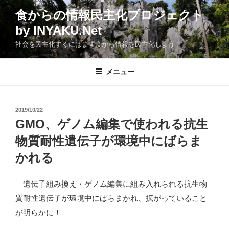
コ
食からの情報民主化プロジェクト
ン
by INYAKU.Net
テ
ン
社会を民主化するにはまず食から情報を民主化しよう！
ツ
へ
メニュー
ス
キ
ッ
投
2019/10/22
プ
稿
GMO、ゲノム編集で使われる抗生
日:
物質耐性遺伝子が環境中にばらま
かれる
遺伝子組み換え・ゲノム編集に組み入れられる抗生物
質耐性遺伝子が環境中にばらまかれ、拡がっていること
が明らかに！