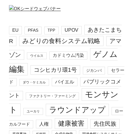
あきたこまち
EU
UPOV
PFAS
TPP
みどりの食料システム戦略
R
アマ
ゲノム
ゾン
カドミウム汚染
ウイルス
編集
コシヒカリ環1号
セラー
ジカンバ
パブリックコメ
バイエル
ド
ダウ・ケミカル
モンサン
ント
ファクトリー・ファーミング
ト
ラウンドアップ
ロー
ユーカリ
健康被害
先住民族
人権
カルフード