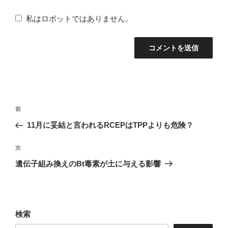
私はロボットではありません。
投
前
前
稿
の
11月に妥結と言われるRCEPはTPPよりも危険？
ナ
投
稿
次
次
ビ
の
遺伝子組み換えのBt毒素が土に与える影響
ゲ
投
ー
稿
シ
ョ
検索