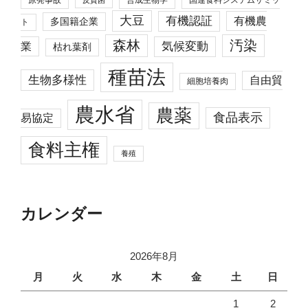
原発事故
合成生物学
国連食料システムサミッ
反貧困
大豆
有機認証
有機農
多国籍企業
ト
森林
汚染
業
気候変動
枯れ葉剤
種苗法
生物多様性
自由貿
細胞培養肉
農水省
農薬
食品表示
易協定
食料主権
養殖
カレンダー
2026年8月
月
火
水
木
金
土
日
1
2