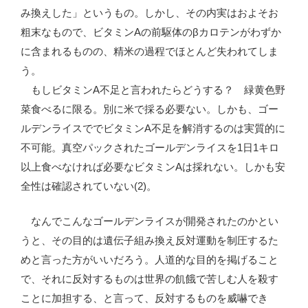
み換えした」というもの。しかし、その内実はおよそお
粗末なもので、ビタミンAの前駆体のβカロテンがわずか
に含まれるものの、精米の過程でほとんど失われてしま
う。
もしビタミンA不足と言われたらどうする？ 緑黄色野
菜食べるに限る。別に米で採る必要ない。しかも、ゴー
ルデンライスででビタミンA不足を解消するのは実質的に
不可能。真空パックされたゴールデンライスを1日1キロ
以上食べなければ必要なビタミンAは採れない。しかも安
全性は確認されていない(2)。
なんでこんなゴールデンライスが開発されたのかとい
うと、その目的は遺伝子組み換え反対運動を制圧するた
めと言った方がいいだろう。人道的な目的を掲げること
で、それに反対するものは世界の飢餓で苦しむ人を殺す
ことに加担する、と言って、反対するものを威嚇でき