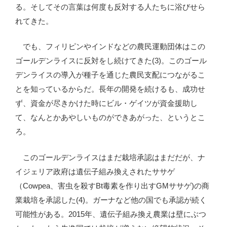
る。そしてその言葉は何度も反対する人たちに浴びせら
れてきた。
でも、フィリピンやインドなどの農民運動団体はこの
ゴールデンライスに反対をし続けてきた(3)。このゴール
デンライスの導入が種子を通じた農民支配につながるこ
とを知っているからだ。長年の開発を続けるも、成功せ
ず、資金が尽きかけた時にビル・ゲイツが資金援助し
て、なんとかあやしいものができあがった、というとこ
ろ。
このゴールデンライスはまだ栽培承認はまだだが、ナ
イジェリア政府は遺伝子組み換えされたササゲ
（Cowpea、害虫を殺すBt毒素を作り出すGMササゲ)の商
業栽培を承認した(4)。ガーナなど他の国でも承認が続く
可能性がある。2015年、遺伝子組み換え農業は壁にぶつ