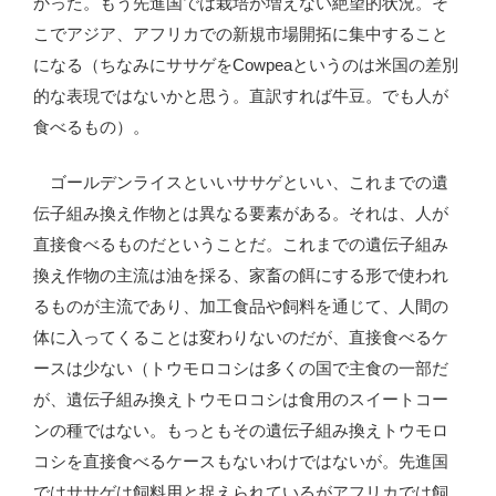
かった。もう先進国では栽培が増えない絶望的状況。そ
こでアジア、アフリカでの新規市場開拓に集中すること
になる（ちなみにササゲをCowpeaというのは米国の差別
的な表現ではないかと思う。直訳すれば牛豆。でも人が
食べるもの）。
ゴールデンライスといいササゲといい、これまでの遺
伝子組み換え作物とは異なる要素がある。それは、人が
直接食べるものだということだ。これまでの遺伝子組み
換え作物の主流は油を採る、家畜の餌にする形で使われ
るものが主流であり、加工食品や飼料を通じて、人間の
体に入ってくることは変わりないのだが、直接食べるケ
ースは少ない（トウモロコシは多くの国で主食の一部だ
が、遺伝子組み換えトウモロコシは食用のスイートコー
ンの種ではない。もっともその遺伝子組み換えトウモロ
コシを直接食べるケースもないわけではないが。先進国
ではササゲは飼料用と捉えられているがアフリカでは飼