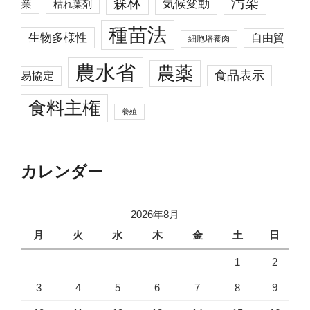
森林
汚染
業
気候変動
枯れ葉剤
種苗法
生物多様性
自由貿
細胞培養肉
農水省
農薬
食品表示
易協定
食料主権
養殖
カレンダー
2026年8月
月
火
水
木
金
土
日
1
2
3
4
5
6
7
8
9