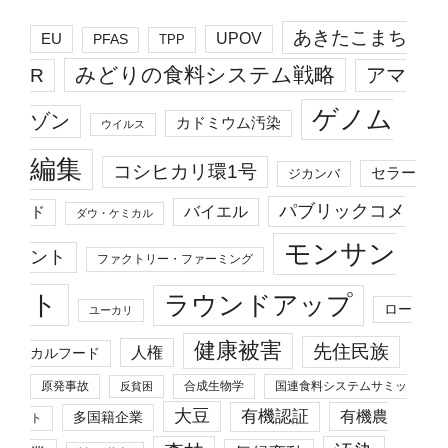
あきたこまち
EU
UPOV
PFAS
TPP
みどりの食料システム戦略
R
アマ
ゲノム
ゾン
カドミウム汚染
ウイルス
編集
コシヒカリ環1号
セラー
ジカンバ
パブリックコメ
バイエル
ド
ダウ・ケミカル
モンサン
ント
ファクトリー・ファーミング
ト
ラウンドアップ
ロー
ユーカリ
健康被害
先住民族
人権
カルフード
原発事故
合成生物学
国連食料システムサミッ
反貧困
大豆
有機認証
有機農
多国籍企業
ト