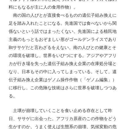
料にもなるが主に人の食用作物）。
南の国の人びとが直接食べるものの遺伝子組み換えに
足を踏み入れたことになる。先進国では食べないから関
係ないという話ではまったくない。先進国による植民地
主義のもっともおぞましい形がゴールデンライスであり
Btササゲだと言わざるをえない。南の人びとの健康とそ
の環境を破壊し、世界をいびつにする。アジアやアフリ
カが行き場を失った遺伝子組み換え企業の在庫処分場と
なり、日本もその中に入ってしまっている。そして、遺
伝子組み換え企業はゲノム操作作物（「ゲノム編集」）
に移行し、この危険な技術はさらに世界を破壊しつつあ
る。
土壌が崩壊していくことを食い止める存在として昨
日、ササゲに出会った。アフリカ原産のこの作物をどう
生かすのか、うまく使えば生態系の崩壊、気候変動の危