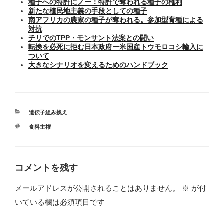
種子への特許にノー：特許で奪われる種子の権利
新たな植民地主義の手段としての種子
南アフリカの農家の種子が奪われる。参加型育種による
対抗
チリでのTPP・モンサント法案との闘い
転換を必死に拒む日本政府ー米国産トウモロコシ輸入に
ついて
大きなシナリオを変えるためのハンドブック
カ
遺伝子組み換え
テ
タ
食料主権
ゴ
グ
リ
ー
コメントを残す
メールアドレスが公開されることはありません。
※
が付
いている欄は必須項目です