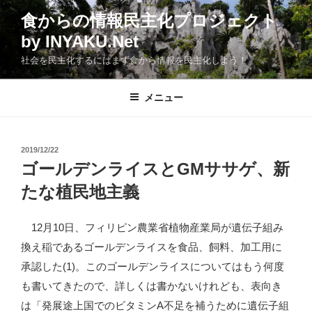
コ
食からの情報民主化プロジェクト
ン
by INYAKU.Net
テ
ン
社会を民主化するにはまず食から情報を民主化しよう！
ツ
へ
メニュー
ス
キ
ッ
投
2019/12/22
プ
稿
ゴールデンライスとGMササゲ、新
日:
たな植民地主義
12月10日、フィリピン農業省植物産業局が遺伝子組み
換え稲であるゴールデンライスを食品、飼料、加工用に
承認した(1)。このゴールデンライスについてはもう何度
も書いてきたので、詳しくは書かないけれども、表向き
は「発展途上国でのビタミンA不足を補うために遺伝子組