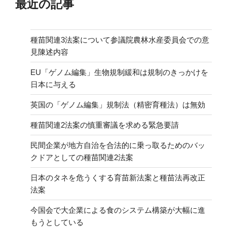
最近の記事
種苗関連3法案について参議院農林水産委員会での意
見陳述内容
EU「ゲノム編集」生物規制緩和は規制のきっかけを
日本に与える
英国の「ゲノム編集」規制法（精密育種法）は無効
種苗関連2法案の慎重審議を求める緊急要請
民間企業が地方自治を合法的に乗っ取るためのバッ
クドアとしての種苗関連2法案
日本のタネを危うくする育苗新法案と種苗法再改正
法案
今国会で大企業による食のシステム構築が大幅に進
もうとしている