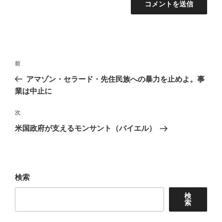
投
前
前
稿
の
アマゾン・セラード・先住民族への暴力を止めよ。事
ナ
投
業は中止に
稿
ビ
次
次
ゲ
の
米国政府が支えるモンサント（バイエル）
ー
投
シ
稿
ョ
検索
ン
検
索