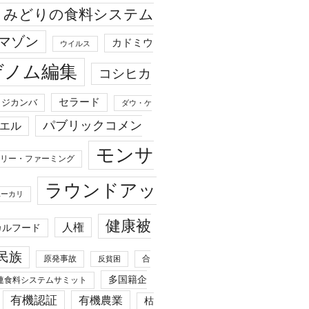
みどりの食料システム
マゾン
カドミウ
ウイルス
ゲノム編集
コシヒカ
セラード
ジカンバ
ダウ・ケ
パブリックコメン
エル
モンサ
リー・ファーミング
ラウンドアッ
ユーカリ
健康被
人権
カルフード
民族
原発事故
合
反貧困
多国籍企
連食料システムサミット
有機認証
有機農業
枯