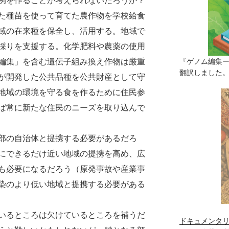
例を作ることが考えられないだろうか？
た種苗を使って育てた農作物を学校給食
域の在来種を保全し、活用する。地域で
採りを支援する。化学肥料や農薬の使用
編集」を含む遺伝子組み換え作物は厳重
『ゲノム編集
翻訳しました。（
が開発した公共品種を公共財産として守
地域の環境を守る食を作るために住民参
ば常に新たな住民のニーズを取り込んで
部の自治体と提携する必要があるだろ
にできるだけ近い地域の提携を高め、広
も必要になるだろう（原発事故や産業事
染のより低い地域と提携する必要がある
いるところは欠けているところを補うだ
ドキュメンタリ