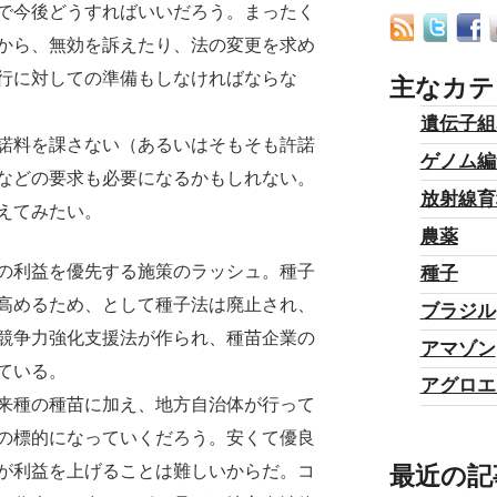
で今後どうすればいいだろう。まったく
から、無効を訴えたり、法の変更を求め
行に対しての準備もしなければならな
主なカテ
遺伝子組
諾料を課さない（あるいはそもそも許諾
ゲノム編
などの要求も必要になるかもしれない。
放射線育
えてみたい。
農薬
の利益を優先する施策のラッシュ。種子
種子
高めるため、として種子法は廃止され、
ブラジル
競争力強化支援法が作られ、種苗企業の
アマゾン
ている。
アグロエ
来種の種苗に加え、地方自治体が行って
の標的になっていくだろう。安くて優良
最近の記
が利益を上げることは難しいからだ。コ