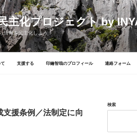
化プロジェクト by INYAK
ら情報を民主化しよう！
いて
支援する
印鑰智哉のプロフィール
連絡フォーム
検索
成支援条例／法制定に向