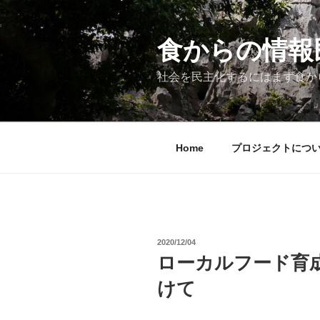
コ
ン
テ
食からの情報民主
ン
ツ
社会を民主化するにはまず食か
へ
ス
キ
ッ
Home
プロジェクトにつ
プ
投
2020/12/04
稿
ローカルフード育
日:
けて