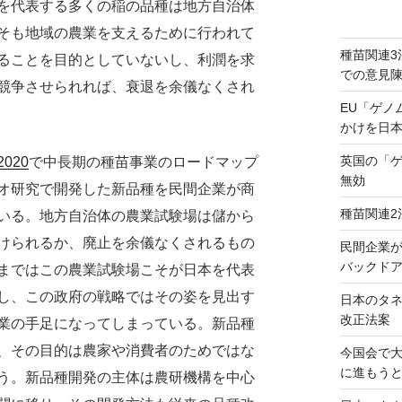
を代表する多くの稲の品種は地方自治体
そも地域の農業を支えるために行われて
種苗関連3
ることを目的としていないし、利潤を求
での意見
競争させられれば、衰退を余儀なくされ
EU「ゲノ
かけを日
英国の「
020
で中長期の種苗事業のロードマップ
無効
オ研究で開発した新品種を民間企業が商
種苗関連2
いる。地方自治体の農業試験場は儲から
けられるか、廃止を余儀なくされるもの
民間企業
バックドア
まではこの農業試験場こそが日本を代表
し、この政府の戦略ではその姿を見出す
日本のタ
改正法案
業の手足になってしまっている。新品種
、その目的は農家や消費者のためではな
今国会で
に進もう
う。新品種開発の主体は農研機構を中心