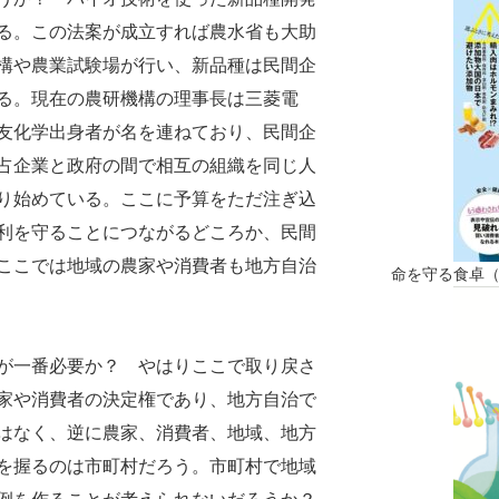
る。この法案が成立すれば農水省も大助
構や農業試験場が行い、新品種は民間企
る。現在の農研機構の理事長は三菱電
友化学出身者が名を連ねており、民間企
占企業と政府の間で相互の組織を同じ人
り始めている。ここに予算をただ注ぎ込
利を守ることにつながるどころか、民間
ここでは地域の農家や消費者も地方自治
命を守る食卓
が一番必要か？ やはりここで取り戻さ
家や消費者の決定権であり、地方自治で
はなく、逆に農家、消費者、地域、地方
を握るのは市町村だろう。市町村で地域