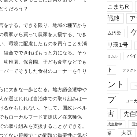
こまちR
どうだろう？
戦略
ア
言をする。できる限り、地域の種苗から
ム汚染
の農家から買って農家を支援する、でき
い、環境に配慮したものを買うことを消
リ環1号
、組合でできればもっと力になる。そう
バイ
ミカル
、幼稚園、保育園、子ども食堂などでも
ト
ファクト
ーパーでそうした食材のコーナーを作り
ント
らに大きな一歩となる。地方議会選挙や
プ
人が選ばれれば自治体での取り組みは一
ロー
けるかもしれない。そして、国政レベル
害
先住
でもローカルフード支援法／在来種保
成生物学
国
での取り組みを支援することができる。
大豆
業
つてない規模でこの問題の重要性に気が