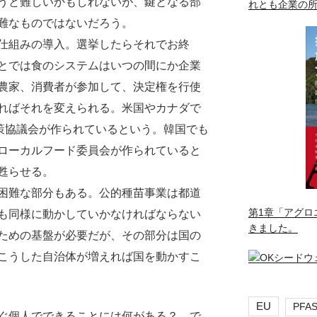
うと難しいかもしれないが、鍵となる部
れとも企業の
難なものではないだろう。
仕組みの導入。選挙したらそれでお終
とでは食のシステムはいつの間にか企業
農家、消費者が参加して、決定権を行使
ればそれを変えられる。米国やカナダで
政策協議会が作られているという。韓国でも
ローカルフード委員会が作られていると
甦らせる。
困難な部分もある。公的種苗事業は都道
第1章「アグロ
も同様に動かしていかなければならない
きました。
ための基盤が必要だが、その部分は国の
こうした自治体が増えれば国を動かすこ
EU
PFA
ぐ個人でできることには何がある？ で