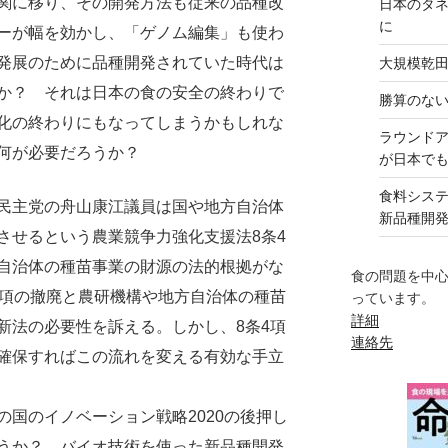
関に移り、その開発方法も従来の品種改
日本のタ
に
ーが幅を効かし、「ゲノム編集」も使わ
発展のために品種開発されていた時代は
大規模乾
か？ それは日本の食の安全の終わりで
勝算のな
化の終わりにもなってしまうかもしれな
ラウンド
何が必要だろうか？
が日本で
食料シス
民主党の舟山康江議員は国や地方自治体
新品種開
させるという農業競争力強化支援法8条4
自治体の種苗事業の財源の法的根拠がな
食の問題を中
4項の撤廃と農研機構や地方自治体の種苗
っています。
詳細
新法の必要性を訴える。しかし、8条4項
連絡先
確保すればこの流れを変える有効な手立
国のイノベーション戦略2020の後押し
うか？ バイオ技術を使った新品種開発