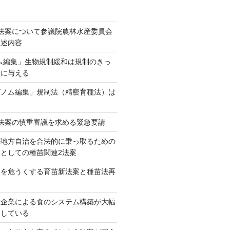
法案について参議院農林水産委員会
陳述内容
ム編集」生物規制緩和は規制のきっ
本に与える
ゲノム編集」規制法（精密育種法）は
法案の慎重審議を求める緊急要請
が地方自治を合法的に乗っ取るための
としての種苗関連2法案
ネを危うくする育苗新法案と種苗法再
大企業による食のシステム構築が大幅
としている