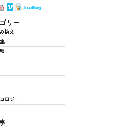
ゴリー
み換え
集
種
コロジー
事