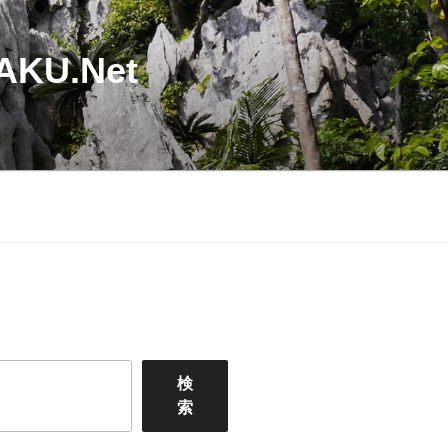
U.Net
検
索