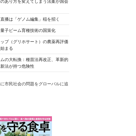
ネのあり方を変えてしまう法案が国会
田直播は「ゲノム編集」稲を招く
い量子ビーム育種技術の国策化
アップ（グリホサート）の農薬再評価
も始まる
テムの大転換：種苗法再改正、革新的
発新法が持つ危険性
心に市民社会の問題をグローバルに追