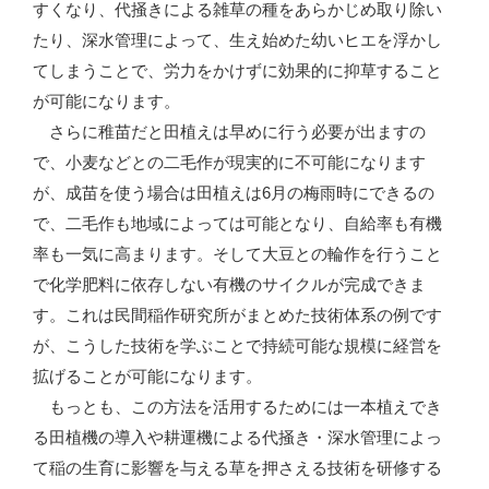
すくなり、代掻きによる雑草の種をあらかじめ取り除い
たり、深水管理によって、生え始めた幼いヒエを浮かし
てしまうことで、労力をかけずに効果的に抑草すること
が可能になります。
さらに稚苗だと田植えは早めに行う必要が出ますの
で、小麦などとの二毛作が現実的に不可能になります
が、成苗を使う場合は田植えは6月の梅雨時にできるの
で、二毛作も地域によっては可能となり、自給率も有機
率も一気に高まります。そして大豆との輪作を行うこと
で化学肥料に依存しない有機のサイクルが完成できま
す。これは民間稲作研究所がまとめた技術体系の例です
が、こうした技術を学ぶことで持続可能な規模に経営を
拡げることが可能になります。
もっとも、この方法を活用するためには一本植えでき
る田植機の導入や耕運機による代掻き・深水管理によっ
て稲の生育に影響を与える草を押さえる技術を研修する