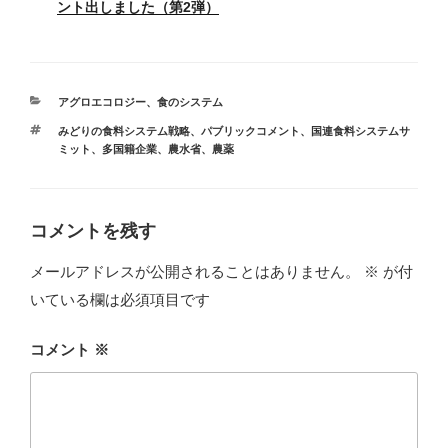
ント出しました（第2弾）
カ
アグロエコロジー
、
食のシステム
テ
タ
みどりの食料システム戦略
、
パブリックコメント
、
国連食料システムサ
ゴ
グ
ミット
、
多国籍企業
、
農水省
、
農薬
リ
ー
コメントを残す
メールアドレスが公開されることはありません。
※
が付
いている欄は必須項目です
コメント
※