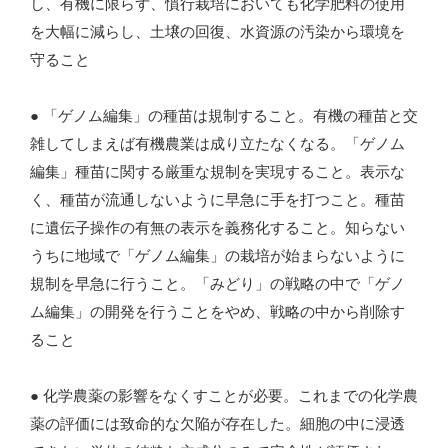
し、有機に限らず、慣行栽培においても化学肥料の使用
を大幅に減らし、土壌の回復、水資源の汚染から環境を
守ること
● 「ゲノム編集」の種苗は規制すること。有機の種苗と交
雑してしまえば有機農業は成り立たなくなる。「ゲノム
編集」種苗に関する厳重な規制を実現すること。表示な
く、種苗が流通しないように早急に手を打つこと。種苗
に遺伝子操作の有無の表示を義務化すること。知らない
うちに地域で「ゲノム編集」の栽培が始まらないように
規制を早急に行うこと。「みどり」の戦略の中で「ゲノ
ム編集」の開発を行うことをやめ、戦略の中から削除す
ること
● 化学農薬の影響をなくすことが必要。これまでの化学農
薬の評価には致命的な欠陥が存在した。細胞の中に浸透