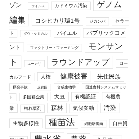
ゲノム
ゾン
カドミウム汚染
ウイルス
編集
コシヒカリ環1号
セラー
ジカンバ
パブリックコメ
バイエル
ド
ダウ・ケミカル
モンサン
ント
ファクトリー・ファーミング
ト
ラウンドアップ
ロー
ユーカリ
健康被害
先住民族
人権
カルフード
原発事故
合成生物学
国連食料システムサミッ
反貧困
大豆
有機認証
有機農
多国籍企業
ト
森林
汚染
業
気候変動
枯れ葉剤
種苗法
生物多様性
自由貿
細胞培養肉
農水省