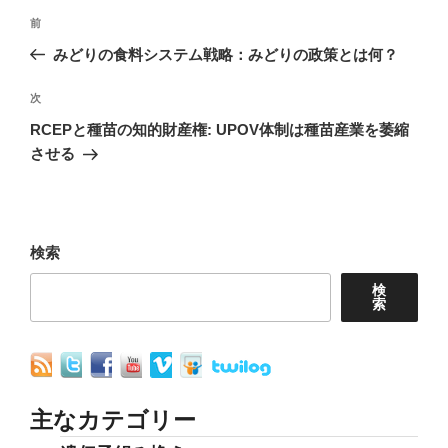
投
前
前
稿
の
みどりの食料システム戦略：みどりの政策とは何？
ナ
投
稿
次
次
ビ
の
RCEPと種苗の知的財産権: UPOV体制は種苗産業を萎縮
ゲ
投
させる
ー
稿
シ
ョ
検索
ン
検
索
主なカテゴリー