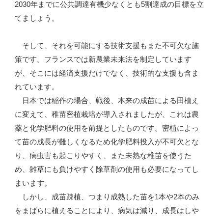
2030年までに公共調達有機少なくとも5割達成の目標を立
てましょう。
そして、それを可能にする技術支援もまた不可欠な施
策です。フランスでは新農業未来法を制定しています
が、そこには経済支援だけでなく、技術的な支援も含ま
れています。
日本では稲作の場合、戦後、本来の成苗による田植え
に変えて、稚苗密植栽培が導入されましたが、これは農
薬と化学肥料の使用を前提としたものです。密植によっ
て苗の成長が難しくなるため化学肥料投入が不可欠とな
り、病虫害も起こりやすく、また未熟な稚苗を使うた
め、雑草にも負けやすく除草剤の使用も必要になってし
まいます。
しかし、成苗疎植、つまり成熟した苗を1本や2本のみ
をまばらに植えることにより、病気は減り、成長はしや