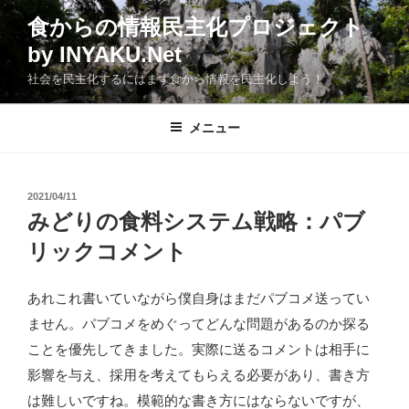
コ
食からの情報民主化プロジェクト
ン
by INYAKU.Net
テ
ン
社会を民主化するにはまず食から情報を民主化しよう！
ツ
へ
メニュー
ス
キ
ッ
投
2021/04/11
プ
稿
みどりの食料システム戦略：パブ
日:
リックコメント
あれこれ書いていながら僕自身はまだパブコメ送ってい
ません。パブコメをめぐってどんな問題があるのか探る
ことを優先してきました。実際に送るコメントは相手に
影響を与え、採用を考えてもらえる必要があり、書き方
は難しいですね。模範的な書き方にはならないですが、