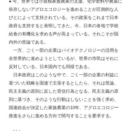
● 今、世界では小規模家族農家の支援、化学肥料や農薬に
依存しないアグロエコロジーを進めることが圧倒的な人
びとによって支持されている。その政策をこれまで日本
政府も支持すると表明してきた。今、日本の各地で学校
給食の有機化を求める声が高まっている。それこそが国
内外の世論である。
一方、ごく一部の企業はバイオテクノロジーの活用を
全世界的に進めようとしているが、世界の市民はそれに
反対している。日本国内でも同様である。
日本政府はこのような中で、ごく一部の企業の利益に
基づいた戦略を国連で主張するとしたら、それは世論、
民主主義の原則に反した背信行為となる。民主主義の原
則に基づき、そのような行動はしないことを強く求め、
国連総会が決定した家族農業の10年、アグロエコロジー
推進をさらに進める方向で関与することを要求する。