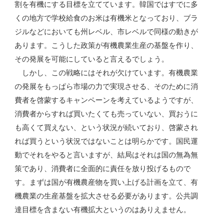
割を有機にする目標を立てています。韓国ではすでに多
くの地方で学校給食のお米は有機米となっており、ブラ
ジルなどにおいても州レベル、市レベルで同様の動きが
あります。こうした政策が有機農業生産の基盤を作り、
その発展を可能にしていると言えるでしょう。
しかし、この戦略にはそれが欠けています。有機農業
の発展をもっぱら市場の力で実現させる、そのために消
費者を啓蒙するキャンペーンを考えているようですが、
消費者からすれば買いたくても売っていない、買おうに
も高くて買えない、という状況が続いており、啓蒙され
れば買うという状況ではないことは明らかです。国民運
動でそれをやると言いますが、結局はそれは国の無為無
策であり、消費者に全面的に責任を放り投げるもので
す。まずは国が有機農産物を買い上げる計画を立て、有
機農業の生産基盤を拡大させる必要があります。公共調
達目標を含まない有機拡大というのはありえません。