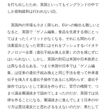
を打ち出したため、英国といってもイングランドの中で
しか規制緩和は行われない(2)。
英国内の市場も小さく限られ、EUへの輸出も難しいと
なると、英国で「ゲノム編集」食品を生産する側にとっ
てはまったくメリットがなくなる。それにも関わらず、
法案提出となった背景にはそれをプッシュするバイオテ
クノロジー企業（遺伝子組み換え企業）の力を感じずに
はいられない。しかし、英国の対応は米国や日本政府と
は異なる点もある。つまり米国や日本では「ゲノム編
集」は従来の遺伝子組み換えと同じ手法を使って外来遺
伝子を挿入する遺伝子操作であるにも関わらず、遺伝子
操作ではないとして新法を作らずに、官庁の権限で、つ
まり議会審議抜きで認めてしまったのだが、英国では法
律を作ることになる。審議抜きに進んでしまう日本のや
り方は憲法違反だと思わざるをえないのだが、果たして