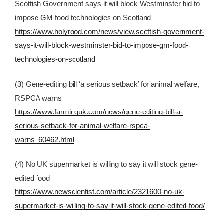
Scottish Government says it will block Westminster bid to
impose GM food technologies on Scotland
https://www.holyrood.com/news/view,scottish-government-
says-it-will-block-westminster-bid-to-impose-gm-food-
technologies-on-scotland
(3) Gene-editing bill ‘a serious setback’ for animal welfare,
RSPCA warns
https://www.farminguk.com/news/gene-editing-bill-a-
serious-setback-for-animal-welfare-rspca-
warns_60462.html
(4) No UK supermarket is willing to say it will stock gene-
edited food
https://www.newscientist.com/article/2321600-no-uk-
supermarket-is-willing-to-say-it-will-stock-gene-edited-food/