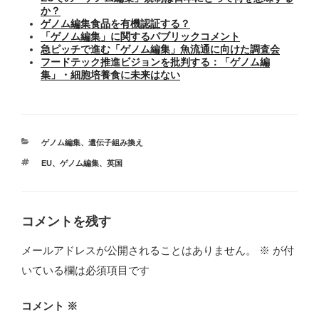
か？
ゲノム編集食品を有機認証する？
「ゲノム編集」に関するパブリックコメント
急ピッチで進む「ゲノム編集」魚流通に向けた調査会
フードテック推進ビジョンを批判する：「ゲノム編
集」・細胞培養食に未来はない
カ
ゲノム編集
、
遺伝子組み換え
テ
タ
EU
、
ゲノム編集
、
英国
ゴ
グ
リ
ー
コメントを残す
メールアドレスが公開されることはありません。
※
が付
いている欄は必須項目です
コメント
※