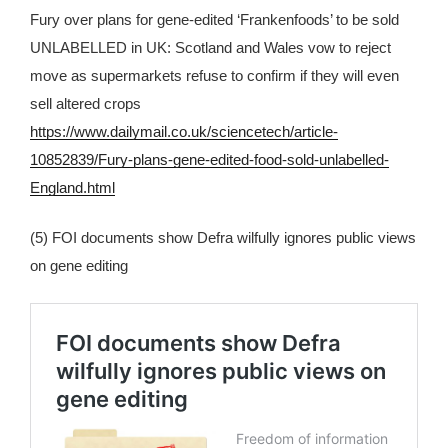
Fury over plans for gene-edited ‘Frankenfoods’ to be sold
UNLABELLED in UK: Scotland and Wales vow to reject
move as supermarkets refuse to confirm if they will even
sell altered crops
https://www.dailymail.co.uk/sciencetech/article-
10852839/Fury-plans-gene-edited-food-sold-unlabelled-
England.html
(5) FOI documents show Defra wilfully ignores public views
on gene editing