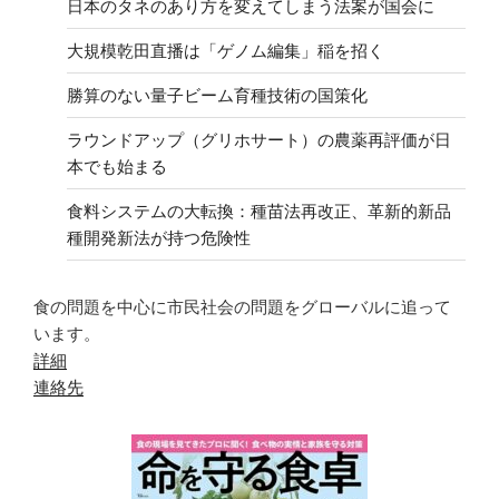
日本のタネのあり方を変えてしまう法案が国会に
大規模乾田直播は「ゲノム編集」稲を招く
勝算のない量子ビーム育種技術の国策化
ラウンドアップ（グリホサート）の農薬再評価が日
本でも始まる
食料システムの大転換：種苗法再改正、革新的新品
種開発新法が持つ危険性
食の問題を中心に市民社会の問題をグローバルに追って
います。
詳細
連絡先