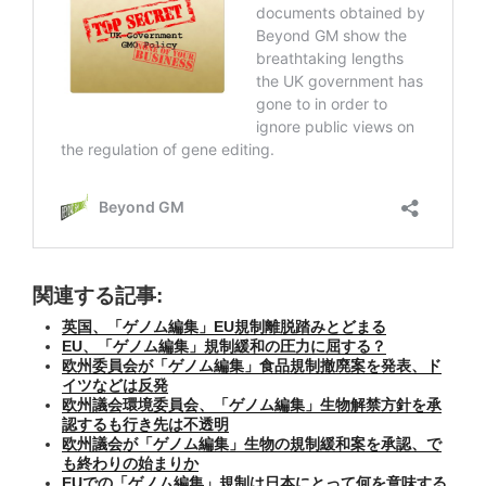
関連する記事:
英国、「ゲノム編集」EU規制離脱踏みとどまる
EU、「ゲノム編集」規制緩和の圧力に屈する？
欧州委員会が「ゲノム編集」食品規制撤廃案を発表、ド
イツなどは反発
欧州議会環境委員会、「ゲノム編集」生物解禁方針を承
認するも行き先は不透明
欧州議会が「ゲノム編集」生物の規制緩和案を承認、で
も終わりの始まりか
EUでの「ゲノム編集」規制は日本にとって何を意味する