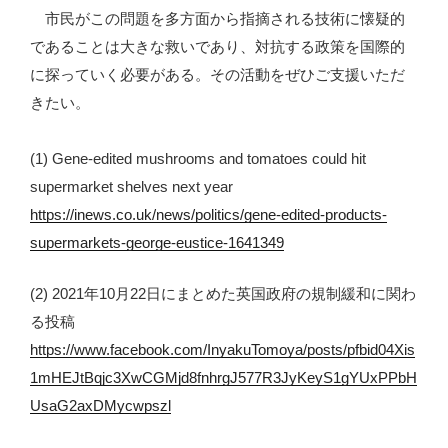
市民がこの問題を多方面から指摘される技術に懐疑的
であることは大きな救いであり、対抗する政策を国際的
に探っていく必要がある。その活動をぜひご支援いただ
きたい。
(1) Gene-edited mushrooms and tomatoes could hit
supermarket shelves next year
https://inews.co.uk/news/politics/gene-edited-products-
supermarkets-george-eustice-1641349
(2) 2021年10月22日にまとめた英国政府の規制緩和に関わ
る投稿
https://www.facebook.com/InyakuTomoya/posts/pfbid04Xis
1mHEJtBqjc3XwCGMjd8fnhrgJ577R3JyKeyS1gYUxPPbH
UsaG2axDMycwpszl