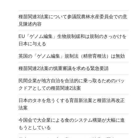
種苗関連3法案について参議院農林水産委員会での意
見陳述内容
EU「ゲノム編集」生物規制緩和は規制のきっかけを
日本に与える
英国の「ゲノム編集」規制法（精密育種法）は無効
種苗関連2法案の慎重審議を求める緊急要請
民間企業が地方自治を合法的に乗っ取るためのバッ
クドアとしての種苗関連2法案
日本のタネを危うくする育苗新法案と種苗法再改正
法案
今国会で大企業による食のシステム構築が大幅に進
もうとしている