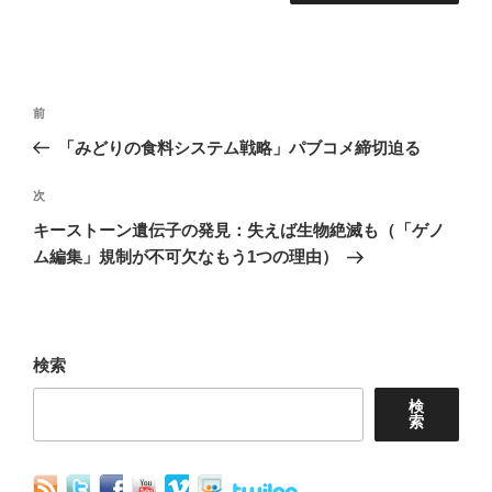
投
前
前
稿
の
「みどりの食料システム戦略」パブコメ締切迫る
ナ
投
稿
次
次
ビ
の
キーストーン遺伝子の発見：失えば生物絶滅も（「ゲノ
ゲ
投
ム編集」規制が不可欠なもう1つの理由）
ー
稿
シ
ョ
検索
ン
検
索