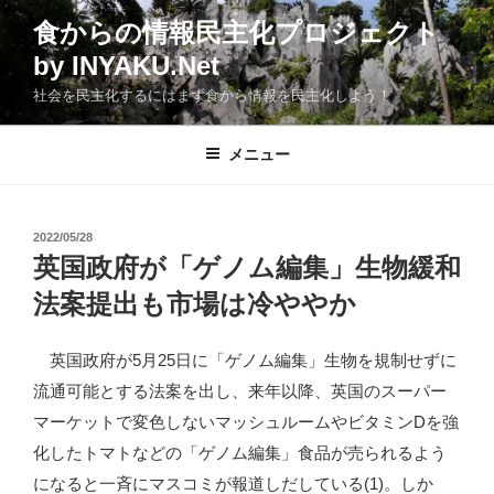
コ
食からの情報民主化プロジェクト
ン
by INYAKU.Net
テ
ン
社会を民主化するにはまず食から情報を民主化しよう！
ツ
へ
メニュー
ス
キ
ッ
投
2022/05/28
プ
稿
英国政府が「ゲノム編集」生物緩和
日:
法案提出も市場は冷ややか
英国政府が5月25日に「ゲノム編集」生物を規制せずに
流通可能とする法案を出し、来年以降、英国のスーパー
マーケットで変色しないマッシュルームやビタミンDを強
化したトマトなどの「ゲノム編集」食品が売られるよう
になると一斉にマスコミが報道しだしている(1)。しか