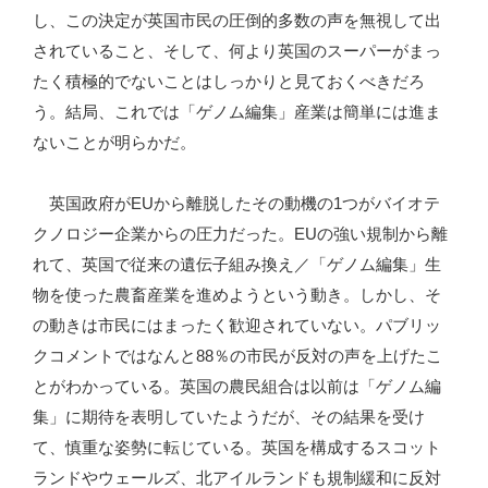
し、この決定が英国市民の圧倒的多数の声を無視して出
されていること、そして、何より英国のスーパーがまっ
たく積極的でないことはしっかりと見ておくべきだろ
う。結局、これでは「ゲノム編集」産業は簡単には進ま
ないことが明らかだ。
英国政府がEUから離脱したその動機の1つがバイオテ
クノロジー企業からの圧力だった。EUの強い規制から離
れて、英国で従来の遺伝子組み換え／「ゲノム編集」生
物を使った農畜産業を進めようという動き。しかし、そ
の動きは市民にはまったく歓迎されていない。パブリッ
クコメントではなんと88％の市民が反対の声を上げたこ
とがわかっている。英国の農民組合は以前は「ゲノム編
集」に期待を表明していたようだが、その結果を受け
て、慎重な姿勢に転じている。英国を構成するスコット
ランドやウェールズ、北アイルランドも規制緩和に反対