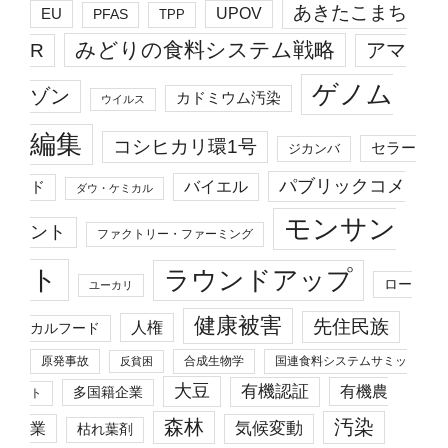
あきたこまち
EU
UPOV
PFAS
TPP
みどりの食料システム戦略
R
アマ
ゲノム
ゾン
カドミウム汚染
ウイルス
編集
コシヒカリ環1号
セラー
ジカンバ
パブリックコメ
バイエル
ド
ダウ・ケミカル
モンサン
ント
ファクトリー・ファーミング
ト
ラウンドアップ
ロー
ユーカリ
健康被害
先住民族
人権
カルフード
原発事故
合成生物学
国連食料システムサミッ
反貧困
大豆
有機認証
有機農
多国籍企業
ト
森林
汚染
業
気候変動
枯れ葉剤