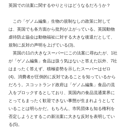
英国での法案に関するやりとりはどうなるだろうか？
この「ゲノム編集」生物の規制なしの政策に対して
は、英国でも各方面から批判が上がっている。英国動物
虐待防止協会は動物福祉に対する大きな後退だとして、
規制に反対の声明を上げている(3)。
英国の11の大きなスーパーにこの法案に尋ねたが、1社
が「ゲノム編集」食品は扱う気はないと答えた以外、7社
はまったく答えず、積極姿勢を示したスーパーはゼロ
(4)。消費者が圧倒的に反対であることを知っているから
だろう。スコットランド政府は「ゲノム編集」食品の流
入をブロックするとしており、英国内の食品流通業界に
とってもまったく歓迎できない事態が生まれようとして
いることは明らかだ。もちろん、市民団体も知る権利を
否定しようとするこの新法案に大きな反対を表明してい
る(5)。