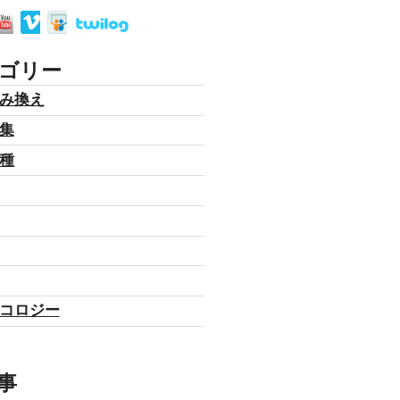
ゴリー
み換え
集
種
コロジー
事