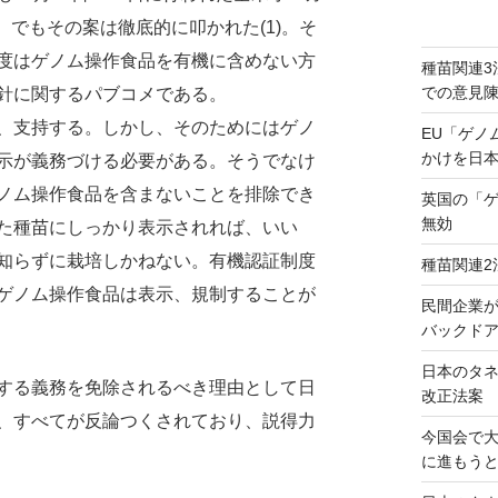
）でもその案は徹底的に叩かれた(1)。そ
度はゲノム操作食品を有機に含めない方
種苗関連3
での意見
針に関するパブコメである。
、支持する。しかし、そのためにはゲノ
EU「ゲノ
かけを日
示が義務づける必要がある。そうでなけ
ノム操作食品を含まないことを排除でき
英国の「
無効
た種苗にしっかり表示されれば、いい
知らずに栽培しかねない。有機認証制度
種苗関連2
ゲノム操作食品は表示、規制することが
民間企業
バックドア
日本のタ
する義務を免除されるべき理由として日
改正法案
、すべてが反論つくされており、説得力
今国会で
に進もう