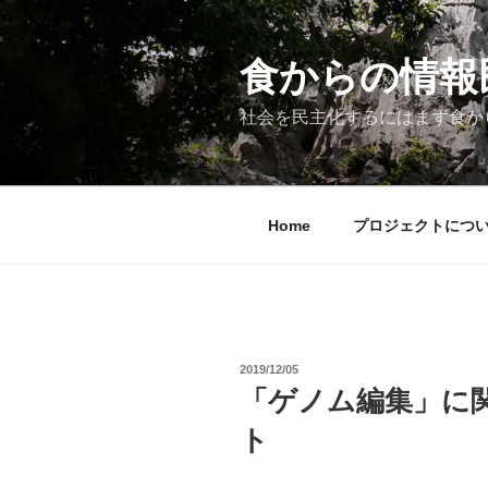
コ
ン
テ
食からの情報民主
ン
ツ
社会を民主化するにはまず食か
へ
ス
キ
ッ
Home
プロジェクトにつ
プ
投
2019/12/05
稿
「ゲノム編集」に
日:
ト