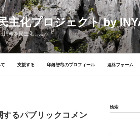
化プロジェクト by INYAK
ら情報を民主化しよう！
いて
支援する
印鑰智哉のプロフィール
連絡フォーム
検索
関するパブリックコメン