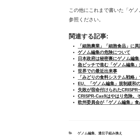
この他にこれまで書いた「ゲノ
参照ください。
関連する記事:
「細胞農業」「細胞食品」に異
ゲノム編集の危険について
日本政府は秘密裏にゲノム編集
急ピッチで進む「ゲノム編集」
世界での最近出来事
「みどりの食料システム戦略」
EU、「ゲノム編集」規制緩和
失敗が宿命付けられたCRISPR
CRISPR-Cas9はやはり危
欧州委員会が「ゲノム編集」食
カ
ゲノム編集
、
遺伝子組み換え
テ