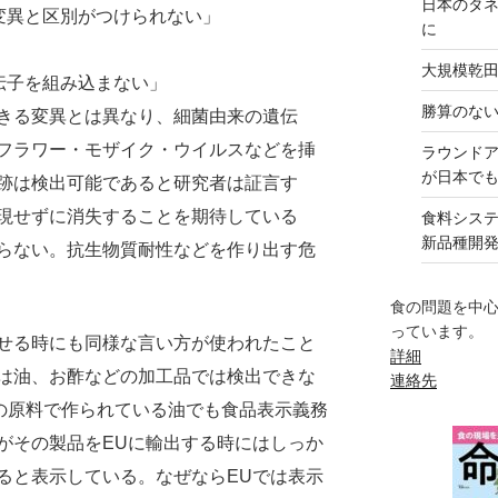
日本のタ
る変異と区別がつけられない」
に
」
大規模乾
伝子を組み込まない」
勝算のな
きる変異とは異なり、細菌由来の遺伝
フラワー・モザイク・ウイルスなどを挿
ラウンド
が日本で
跡は検出可能であると研究者は証言す
現せずに消失することを期待している
食料シス
新品種開
らない。抗生物質耐性などを作り出す危
食の問題を中
っています。
せる時にも同様な言い方が使われたこと
詳細
は油、お酢などの加工品では検出できな
連絡先
％の原料で作られている油でも食品表示義務
がその製品をEUに輸出する時にはしっか
ると表示している。なぜならEUでは表示