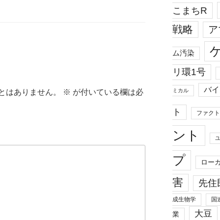
こまちR
戦略
ア
ム汚染
リ環1号
バイ
ミカル
とはありません。
※
が付いている欄は必
ト
ファクト
ント
プ
ロー
害
先住
成生物学
国
大豆
業