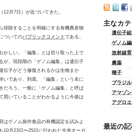
（12月7日）が近づいてきた。
主なカテ
ら排除することを明確にする有機農産物
遺伝子組
についての
パブリックコメント
である。
ゲノム編
放射線育
おかしい。「編集」とは切り取った上で
るが、現段階の「ゲノム編集」は遺伝子
農薬
遺伝子がどう修復されるかは生物まか
種子
終いであり、到底、「編集」という名に
ブラジル
きだろう。一般に「ゲノム編集」と呼ば
アマゾン
て買いていることがわかるように今後は
アグロエ
府はゲノム操作食品の有機認定を試みよ
最近の記
10月23日〜25日に行われた全米オーガ