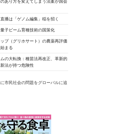
ネのあり方を変えてしまう法案が国会
田直播は「ゲノム編集」稲を招く
い量子ビーム育種技術の国策化
アップ（グリホサート）の農薬再評価
も始まる
テムの大転換：種苗法再改正、革新的
発新法が持つ危険性
心に市民社会の問題をグローバルに追