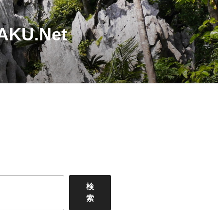
U.Net
検
索