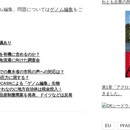
れとも企業の
ム編集」問題については
ゲノム編集
をご
議あり
を有機に含めるのか？
魚流通に向けた調査会
での農水省の市民の声への対応は？
の圧力に屈する？
−CAS9による「ゲノム編集」生物
第1章「アグロ
険。それなのに地方自治体は税金投入！
きました。
品規制撤廃案を発表、ドイツなどは反発
EU
PFA