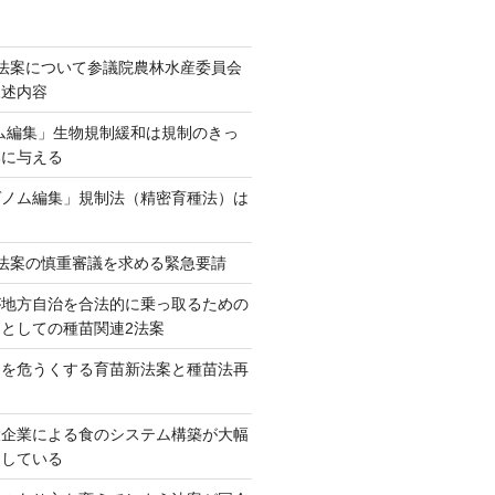
法案について参議院農林水産委員会
陳述内容
ム編集」生物規制緩和は規制のきっ
本に与える
ゲノム編集」規制法（精密育種法）は
法案の慎重審議を求める緊急要請
が地方自治を合法的に乗っ取るための
としての種苗関連2法案
ネを危うくする育苗新法案と種苗法再
大企業による食のシステム構築が大幅
としている