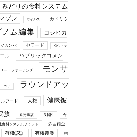
みどりの食料システム
マゾン
カドミウ
ウイルス
ゲノム編集
コシヒカ
セラード
ジカンバ
ダウ・ケ
パブリックコメン
エル
モンサ
リー・ファーミング
ラウンドアッ
ユーカリ
健康被
人権
カルフード
民族
原発事故
合
反貧困
多国籍企
連食料システムサミット
有機認証
有機農業
枯