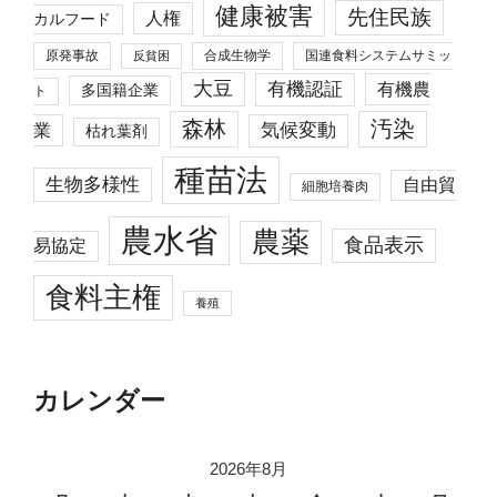
健康被害
先住民族
人権
カルフード
原発事故
合成生物学
国連食料システムサミッ
反貧困
大豆
有機認証
有機農
多国籍企業
ト
森林
汚染
業
気候変動
枯れ葉剤
種苗法
生物多様性
自由貿
細胞培養肉
農水省
農薬
食品表示
易協定
食料主権
養殖
カレンダー
2026年8月