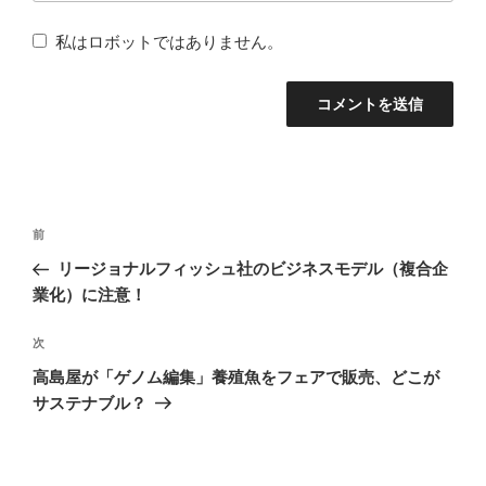
私はロボットではありません。
投
前
前
稿
の
リージョナルフィッシュ社のビジネスモデル（複合企
ナ
投
業化）に注意！
稿
ビ
次
次
ゲ
の
高島屋が「ゲノム編集」養殖魚をフェアで販売、どこが
ー
投
サステナブル？
シ
稿
ョ