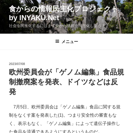
コ
食からの情報民主化プロジェクト
ン
by INYAKU.Net
テ
ン
社会を民主化するにはまず食から情報を民主化しよう！
ツ
へ
メニュー
ス
キ
ッ
投
2023/07/08
プ
稿
欧州委員会が「ゲノム編集」食品規
日:
制撤廃案を発表、ドイツなどは反
発
7月5日、欧州委員会は「ゲノム編集」食品に関する規
制をなくす案を発表した(1)。つまり安全性の審査もな
く、表示もなく、「ゲノム編集」によって遺伝子操作し
た食品を流通できるようにするというものだ。