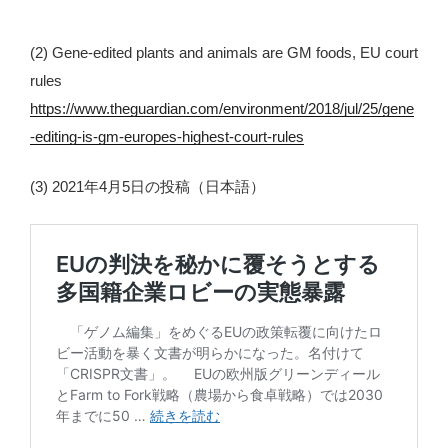
(2) Gene-edited plants and animals are GM foods, EU court
rules
https://www.theguardian.com/environment/2018/jul/25/gene
-editing-is-gm-europes-highest-court-rules
(3) 2021年4月5日の投稿（日本語）