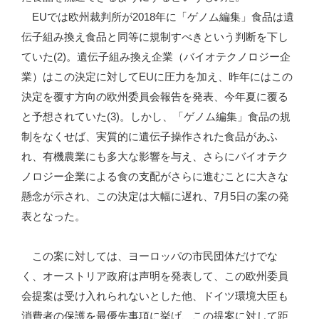
EUでは欧州裁判所が2018年に「ゲノム編集」食品は遺
伝子組み換え食品と同等に規制すべきという判断を下し
ていた(2)。遺伝子組み換え企業（バイオテクノロジー企
業）はこの決定に対してEUに圧力を加え、昨年にはこの
決定を覆す方向の欧州委員会報告を発表、今年夏に覆る
と予想されていた(3)。しかし、「ゲノム編集」食品の規
制をなくせば、実質的に遺伝子操作された食品があふ
れ、有機農業にも多大な影響を与え、さらにバイオテク
ノロジー企業による食の支配がさらに進むことに大きな
懸念が示され、この決定は大幅に遅れ、7月5日の案の発
表となった。
この案に対しては、ヨーロッパの市民団体だけでな
く、オーストリア政府は声明を発表して、この欧州委員
会提案は受け入れられないとした他、ドイツ環境大臣も
消費者の保護を最優先事項に挙げ、この提案に対して距