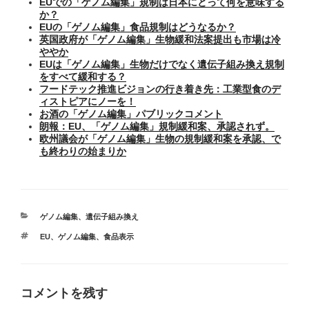
EUでの「ゲノム編集」規制は日本にとって何を意味する
か？
EUの「ゲノム編集」食品規制はどうなるか？
英国政府が「ゲノム編集」生物緩和法案提出も市場は冷
ややか
EUは「ゲノム編集」生物だけでなく遺伝子組み換え規制
をすべて緩和する？
フードテック推進ビジョンの行き着き先：工業型食のデ
ィストピアにノーを！
お酒の「ゲノム編集」パブリックコメント
朗報：EU、「ゲノム編集」規制緩和案、承認されず。
欧州議会が「ゲノム編集」生物の規制緩和案を承認、で
も終わりの始まりか
カ
ゲノム編集
、
遺伝子組み換え
テ
タ
EU
、
ゲノム編集
、
食品表示
ゴ
グ
リ
ー
コメントを残す