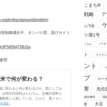
こまちR
戦略
ア
s.org/en/background/problem
ム汚染
 カドミウム吸収制御遺伝子、タンパク質、及びカドミ
リ環1号
バイ
ミカル
ent/JP5850475B2/ja
ト
ファクト
）参照
ント
プ
ロー
害
先住
成生物学
国
大豆
業