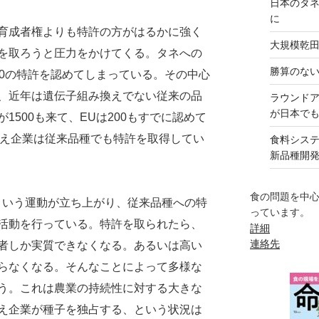
日本のタ
に
育成者権よりも特許の方がはるかに強く
大規模乾
を取ろうと圧力をかけてくる。タネへの
勝算のな
00の特許を認めてしまっている。その中心
、近年は遺伝子組み換えでない従来の品
ラウンド
が日本で
1500も来て、EUは200もすでに認めて
換え企業は従来品種でも特許を取得してい
食料シス
新品種開
食の問題を中
eedsという運動が立ち上がり、従来品種への特
っています。
活動を行っている。特許を取られたら、
詳細
連絡先
者しか実質できなくなる。あるいは高い
らなくなる。そんなことによって多様な
う。これは農業の持続性に対する大きな
え企業が種子を独占する、という状況は