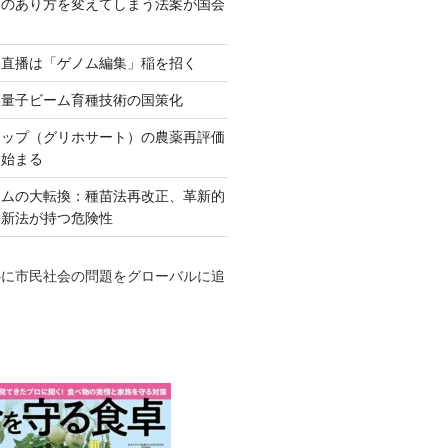
ネのあり方を変えてしまう法案が国会
田直播は「ゲノム編集」稲を招く
い量子ビーム育種技術の国策化
アップ（グリホサート）の農薬再評価
も始まる
テムの大転換：種苗法再改正、革新的
発新法が持つ危険性
心に市民社会の問題をグローバルに追