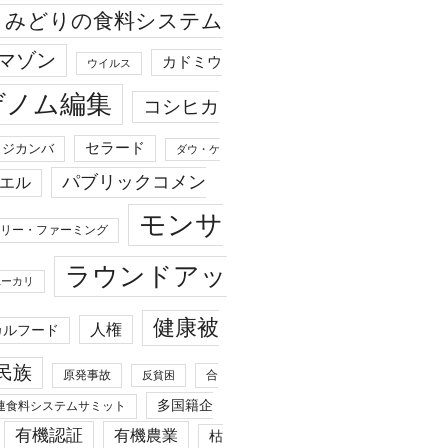
みどりの食料システム
マゾン
カドミウ
ウイルス
ゲノム編集
コシヒカ
セラード
ジカンバ
ダウ・ケ
パブリックコメン
エル
モンサ
リー・ファーミング
ラウンドアッ
ユーカリ
健康被
人権
カルフード
民族
原発事故
合
反貧困
多国籍企
連食料システムサミット
有機認証
有機農業
枯