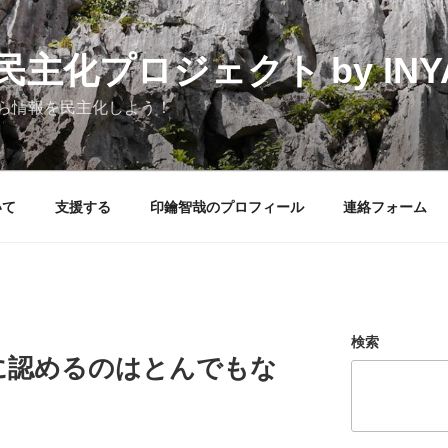
化プロジェクト by INYAK
ら情報を民主化しよう！
いて
支援する
印鑰智哉のプロフィール
連絡フォーム
検索
に認めるのはとんでもな