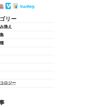
ゴリー
み換え
集
種
コロジー
事