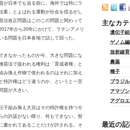
が日本でも迫る前に、海外では特にラ
法案」とよばれる運動が社会を揺るがし
苗法改正問題はこのこの問題と関わって
主なカテ
017年から20年にかけて、ラテンアメリ
遺伝子組
いる問題を日本各地で話して回った。
ゲノム編
放射線育
できなかったものが今、大きな問題にな
農薬
種苗法で扱われる権利は「育成者権」と
種子
組み換え作物で使われるのはそれに加え
ブラジル
と特許権はどう違うのか、というと一言
問題が大きい。
アマゾン
アグロエ
伝子組み換え大豆はその特許権を持つモ
らの許諾がない限り、何もできない。契
最近の記
に書かれてあることだけが許される。そ