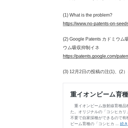
(1) What is the problem?
https://www.no-patents-on-seed
(2) Google Patents
ウム吸収抑制イネ
https://patents.google.com/pat
(3) 12月2日の投稿の注(1)、(2