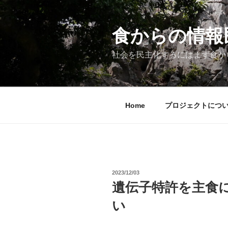
コ
ン
テ
食からの情報民主
ン
ツ
社会を民主化するにはまず食か
へ
ス
キ
ッ
Home
プロジェクトにつ
プ
投
2023/12/03
稿
遺伝子特許を主食
日:
い