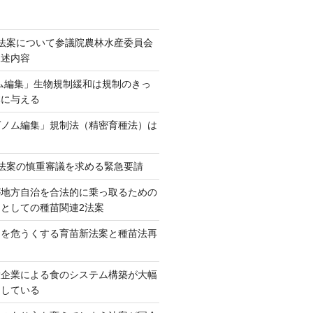
法案について参議院農林水産委員会
陳述内容
ム編集」生物規制緩和は規制のきっ
本に与える
ゲノム編集」規制法（精密育種法）は
法案の慎重審議を求める緊急要請
が地方自治を合法的に乗っ取るための
としての種苗関連2法案
ネを危うくする育苗新法案と種苗法再
大企業による食のシステム構築が大幅
としている