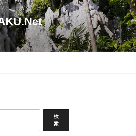
U.Net
検
索