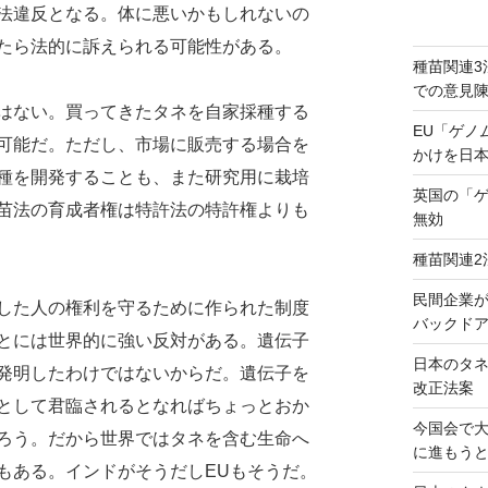
法違反となる。体に悪いかもしれないの
たら法的に訴えられる可能性がある。
種苗関連3
での意見
はない。買ってきたタネを自家採種する
EU「ゲノ
可能だ。ただし、市場に販売する場合を
かけを日
種を開発することも、また研究用に栽培
英国の「
苗法の育成者権は特許法の特許権よりも
無効
種苗関連2
民間企業
した人の権利を守るために作られた制度
バックドア
とには世界的に強い反対がある。遺伝子
日本のタ
発明したわけではないからだ。遺伝子を
改正法案
として君臨されるとなればちょっとおか
今国会で
ろう。だから世界ではタネを含む生命へ
に進もう
もある。インドがそうだしEUもそうだ。