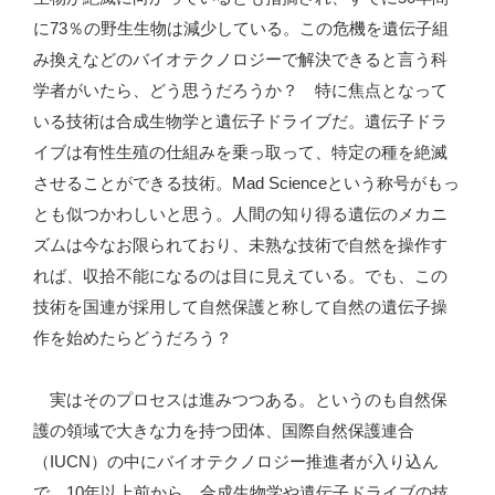
ク
に73％の野生生物は減少している。この危機を遺伝子組
ノ
み換えなどのバイオテクノロジーで解決できると言う科
ロ
学者がいたら、どう思うだろうか？ 特に焦点となって
ジ
いる技術は合成生物学と遺伝子ドライブだ。遺伝子ドラ
ー”
イブは有性生殖の仕組みを乗っ取って、特定の種を絶滅
の
させることができる技術。Mad Scienceという称号がもっ
とも似つかわしいと思う。人間の知り得る遺伝のメカニ
ズムは今なお限られており、未熟な技術で自然を操作す
れば、収拾不能になるのは目に見えている。でも、この
技術を国連が採用して自然保護と称して自然の遺伝子操
作を始めたらどうだろう？
実はそのプロセスは進みつつある。というのも自然保
護の領域で大きな力を持つ団体、国際自然保護連合
（IUCN）の中にバイオテクノロジー推進者が入り込ん
で、10年以上前から、合成生物学や遺伝子ドライブの技