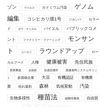
ゲノム
ゾン
カドミウム汚染
ウイルス
編集
コシヒカリ環1号
セラー
ジカンバ
パブリックコメ
バイエル
ド
ダウ・ケミカル
モンサン
ント
ファクトリー・ファーミング
ト
ラウンドアップ
ロー
ユーカリ
健康被害
先住民族
人権
カルフード
原発事故
合成生物学
国連食料システムサミッ
反貧困
大豆
有機認証
有機農
多国籍企業
ト
森林
汚染
業
気候変動
枯れ葉剤
種苗法
生物多様性
自由貿
細胞培養肉