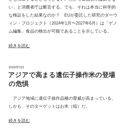
い」と消費者庁は断言する。でも、それは本当に科学的
な検証をした結果なのか？ EUが委託した研究のダーウ
ィン・プロジェクト（2024年1月〜2027年6月）は「ゲノ
ム編集」食品の検出が可能であることを示している。
“「ゲ
続きを読む
ノ
ム
投
2025/07/23
編
稿
アジアで高まる遺伝子操作米の登場
集」
日:
の危惧
生
物
アジア地域に遺伝子操作品種の脅威が高まっている。
の
しかも、そのターゲットはお米（稲）だ。
検
出
“ア
続きを読む
方