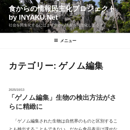
コ
食からの情報民主化プロジェクト
ン
by INYAKU.Net
テ
ン
社会を民主化するにはまず食から情報を民主化しよう！
ツ
へ
メニュー
ス
キ
ッ
カテゴリー:
ゲノム編集
プ
投
2025/10/13
稿
「ゲノム編集」生物の検出方法がさ
日:
らに精緻に
「ゲノム編集された生物は自然界のものと区別するこ
とも検出することもできない。だから食品表示は課せな