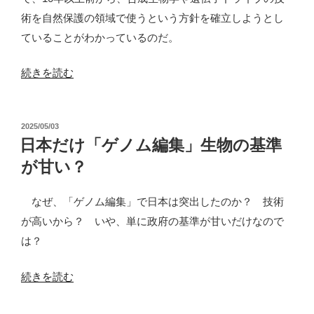
術を自然保護の領域で使うという方針を確立しようとし
ていることがわかっているのだ。
“自
続きを読む
然
を
投
2025/05/03
遺
稿
日本だけ「ゲノム編集」生物の基準
伝
日:
が甘い？
子
操
なぜ、「ゲノム編集」で日本は突出したのか？ 技術
作？
が高いから？ いや、単に政府の基準が甘いだけなので
環
は？
境
保
“日
続きを読む
護
本
を