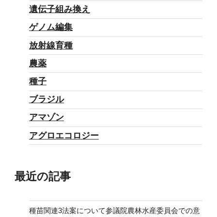
る
遺伝子組み換え
パ
ゲノム編集
ブ
リ
放射線育種
ッ
農薬
ク
種子
コ
メ
ブラジル
ン
アマゾン
ト
アグロエコロジー
に
コ
メ
最近の記事
ン
ト
を！”
種苗関連3法案について参議院農林水産委員会での意