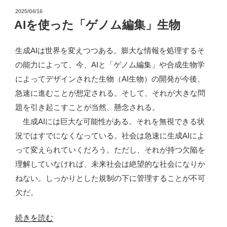
だ
口
投
2025/04/16
け
稿
AIを使った「ゲノム編集」生物
実
「ゲ
日:
と
ノ
生成AIは世界を変えつつある。膨大な情報を処理するそ
し
ム
の能力によって、今、AIと「ゲノム編集」や合成生物学
た
編
によってデザインされた生物（AI生物）の開発が今後、
バ
集」
急速に進むことが想定される。そして、それが大きな問
イ
生
題を引き起こすことが当然、懸念される。
オ
物
生成AIには巨大な可能性がある。それを無視できる状
テ
の
況ではすでになくなっている。社会は急速に生成AIによ
ク
基
って変えられていくだろう。ただし、それが持つ欠陥を
ノ
準
理解していなければ、未来社会は絶望的な社会になりか
ロ
が
ねない。しっかりとした規制の下に管理することが不可
ジ
甘
欠だ。
ー
い？”
推
の
“AI
続きを読む
進”