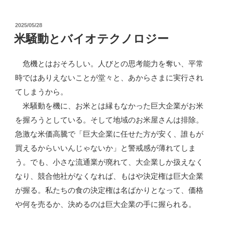
ジ
法
ア
が
投
2025/05/28
で
稿
米騒動とバイオテクノロジー
さ
高
日:
ら
ま
危機とはおそろしい。人びとの思考能力を奪い、平常
に
る
時ではありえないことが堂々と、あからさまに実行され
精
遺
てしまうから。
緻
伝
米騒動を機に、お米とは縁もなかった巨大企業がお米
に”
子
を握ろうとしている。そして地域のお米屋さんは排除。
の
操
急激な米価高騰で「巨大企業に任せた方が安く、誰もが
作
買えるからいいんじゃないか」と警戒感が薄れてしま
米
う。でも、小さな流通業が廃れて、大企業しか扱えなく
の
なり、競合他社がなくなれば、もはや決定権は巨大企業
登
が握る。私たちの食の決定権は名ばかりとなって、価格
場
や何を売るか、決めるのは巨大企業の手に握られる。
の