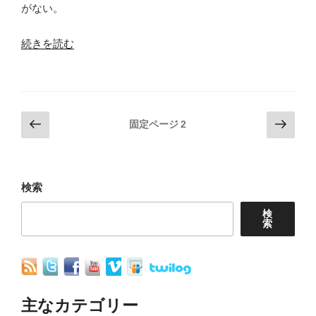
がない。
料
に、
“消
続きを読む
「ゲ
費
ノ
者
ム
庁
編
投
前
次
消
固定ページ
2
集」
の
の
稿
費
ペ
ペ
作
者
の
ー
ー
物
基
ペ
ジ
ジ
検索
が
本
ー
経
検
計
索
ジ
済
画
送
安
に
り
保？”
関
の
す
主なカテゴリー