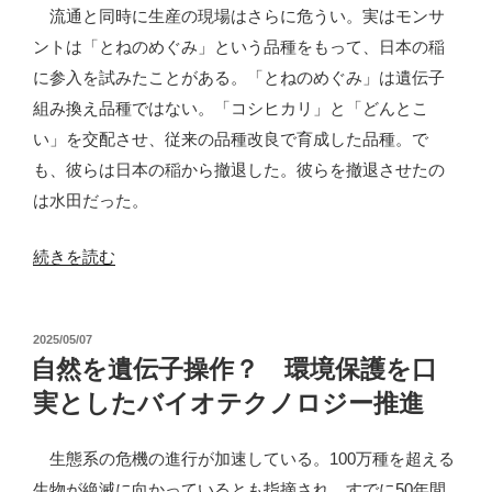
危
流通と同時に生産の現場はさらに危うい。実はモンサ
惧”
ントは「とねのめぐみ」という品種をもって、日本の稲
の
に参入を試みたことがある。「とねのめぐみ」は遺伝子
組み換え品種ではない。「コシヒカリ」と「どんとこ
い」を交配させ、従来の品種改良で育成した品種。で
も、彼らは日本の稲から撤退した。彼らを撤退させたの
は水田だった。
“米
続きを読む
騒
動
投
2025/05/07
と
稿
自然を遺伝子操作？ 環境保護を口
バ
日:
実としたバイオテクノロジー推進
イ
オ
生態系の危機の進行が加速している。100万種を超える
テ
生物が絶滅に向かっているとも指摘され、すでに50年間