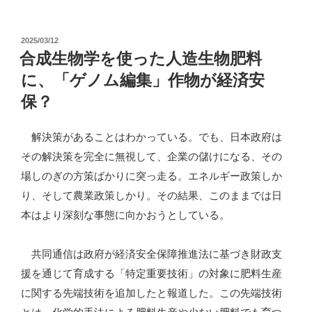
を
の
使
投
2025/03/12
っ
稿
合成生物学を使った人造生物肥料
た
日:
に、「ゲノム編集」作物が経済安
「ゲ
保？
ノ
ム
解決策があることはわかっている。でも、日本政府は
編
その解決策を完全に無視して、企業の儲けになる、その
集」
場しのぎの方策ばかりに突っ走る。エネルギー政策しか
生
り、そして農業政策しかり。その結果、このままでは日
物”
本はより深刻な事態に向かおうとしている。
の
共同通信は政府が経済安全保障推進法に基づき財政支
援を通じて育成する「特定重要技術」の対象に肥料生産
に関する先端技術を追加したと報道した。この先端技術