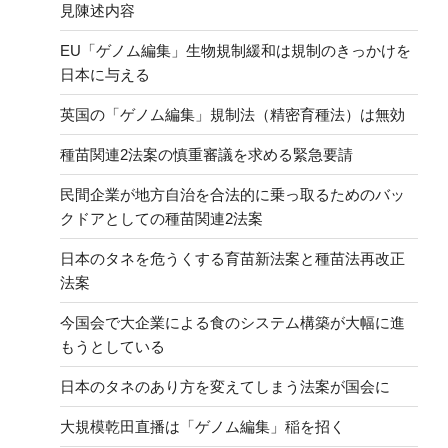
の
見陳述内容
EU「ゲノム編集」生物規制緩和は規制のきっかけを
日本に与える
英国の「ゲノム編集」規制法（精密育種法）は無効
種苗関連2法案の慎重審議を求める緊急要請
民間企業が地方自治を合法的に乗っ取るためのバッ
クドアとしての種苗関連2法案
日本のタネを危うくする育苗新法案と種苗法再改正
法案
今国会で大企業による食のシステム構築が大幅に進
もうとしている
日本のタネのあり方を変えてしまう法案が国会に
大規模乾田直播は「ゲノム編集」稲を招く