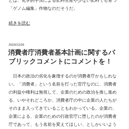
とは、化学的手法による肥料生産や少ない肥料でも育つ
「ゲノム編集」作物なのだそうだ。
“合
続きを読む
成
生
投
2024/12/26
物
稿
消費者庁消費者基本計画に関するパ
学
日:
ブリックコメントにコメントを！
を
使
日本の政治の劣化を象徴するのが消費者庁かもしれな
っ
い。「消費者」という名前を打った官庁なのに、消費者
た
の利益や権利は無視して、企業のための政治を推し進め
人
る、いやそれどころか、消費者庁の中に企業の人たちが
造
そのまま入ってきていることもわかっている。企業の、
生
企業による、企業のための行政官庁に堕したのが消費者
物
庁であって、もう名前を変えてほしい、としかいいよう
肥