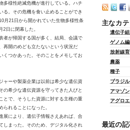
物多様性絶滅危機が進行している。ハチ
いる。その危機を食い止めることができ
0月21日から開かれていた生物多様性条
主なカテ
1月2日に閉幕した。
遺伝子組
表者が帰国する国が多く、結局、会議で
ゲノム編
、再開のめども立たないという状況だ
放射線育
いくつかあった。そのことをメモしてお
農薬
種子
ブラジル
ジャーや製薬企業は以前は希少な遺伝資
その希少な遺伝資源を守ってきた人びと
アマゾン
ことで、そうした資源に対する主権の重
アグロエ
められることになった。
進展により、遺伝子情報さえあれば、合
最近の記
てしまった。そのため、デジタル化され