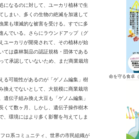
処になるのに対して、ユーカリ植林で生
てしまい、多くの生物の絶滅を加速して
漁業も壊滅的な被害を受ける。すでに多
進んでいる。さらにラウンドアップ（グ
えユーカリが開発されて、その植林が始
いては森林製品の認証規格・団体である
あって承認していないため、まだ商業栽培
命を守る食卓
える可能性があるのが「ゲノム編集」樹
み換えでないとして、大規模に商業栽培
。遺伝子組み換え大豆も「ゲノム編集」
長くて数ヶ月、しかし、遺伝子操作樹木
で、環境にはより多く影響を与えてしま
アフロ系コミュニティ、世界の市民組織が