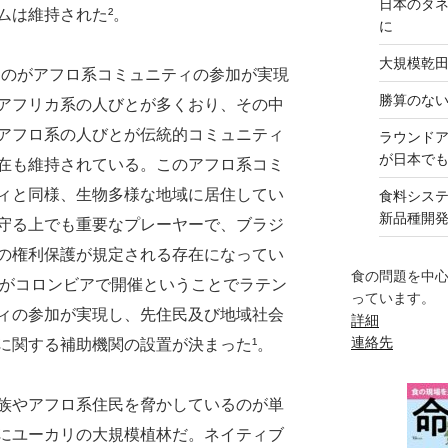
日本のタ
ムは維持された²。
に
大規模乾
たのがアフロ系コミュニティの参加が実現
勝算のな
アフリカ系の人びとが多くおり、その中
アフロ系の人びとが伝統的コミュニティ
ラウンド
が日本で
在も維持されている。このアフロ系コミ
ィと同様、生物多様な地域に居住してい
食料シス
新品種開
守る上でも重要なプレーヤーで、ブラジ
の権利保護が規定される存在になってい
食の問題を中
議がコロンビアで開催ということでラテン
っています。
ィの参加が実現し、先住民及び地域社会
詳細
連絡先
）に関する補助機関の設置が決まった¹。
族やアフロ系住民を脅かしているのが単
にユーカリの大規模植林だ。ネイティブ