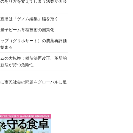
ネのあり方を変えてしまう法案が国会
田直播は「ゲノム編集」稲を招く
い量子ビーム育種技術の国策化
アップ（グリホサート）の農薬再評価
も始まる
テムの大転換：種苗法再改正、革新的
発新法が持つ危険性
心に市民社会の問題をグローバルに追