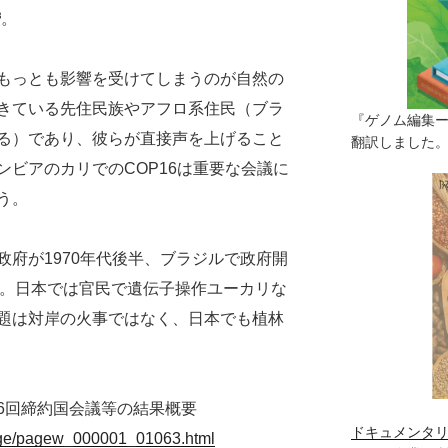
³。
もっとも影響を受けてしまうのが自然の
きている先住民族やアフロ系住民（ブラ
『ゲノム編集
る）であり、彼らが直接声を上げること
翻訳しました。（
ンビアのカリでのCOP16は重要な会議に
う。
府が1970年代後半、ブラジルで政府開
た。日本では官民で遺伝子操作ユーカリな
題は対岸の火事ではなく、日本でも植林
16回締約国会議等の結果概要
ドキュメンタリ
ic/ge/pagew_000001_01063.html