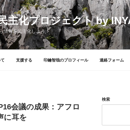
化プロジェクト by INYAK
ら情報を民主化しよう！
いて
支援する
印鑰智哉のプロフィール
連絡フォーム
検索
P16会議の成果：アフロ
声に耳を