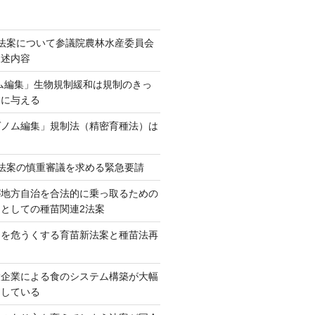
法案について参議院農林水産委員会
陳述内容
ム編集」生物規制緩和は規制のきっ
本に与える
ゲノム編集」規制法（精密育種法）は
法案の慎重審議を求める緊急要請
が地方自治を合法的に乗っ取るための
としての種苗関連2法案
ネを危うくする育苗新法案と種苗法再
大企業による食のシステム構築が大幅
としている