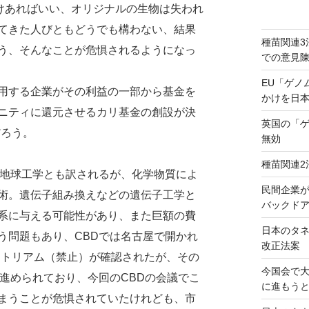
だけあればいい、オリジナルの生物は失われ
てきた人びともどうでも構わない、結果
種苗関連3
う、そんなことが危惧されるようになっ
での意見
EU「ゲノ
利用する企業がその利益の一部から基金を
かけを日
ニティに還元させるカリ基金の創設が決
英国の「
だろう。
無効
種苗関連2
ing。地球工学とも訳されるが、化学物質によ
民間企業
術。遺伝子組み換えなどの遺伝子工学と
バックドア
系に与える可能性があり、また巨額の費
日本のタ
う問題もあり、CBDでは名古屋で開かれ
改正法案
モラトリアム（禁止）が確認されたが、その
今国会で
ingが進められており、今回のCBDの会議でこ
に進もう
まうことが危惧されていたけれども、市