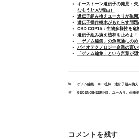
キーストーン遺伝子の発見：失
なもう1つの理由）
遺伝子組み換えユーカリが生態
遺伝子操作樹木がもたらす問題
CBD COP15：生物多様性
遺伝子組み換え植林を止めよ！
「ゲノム編集」の魚流通にのめ
バイオテクノロジー企業の言い
「ゲノム編集」という言葉が隠
カ
ゲノム編集
、
単一植林
、
遺伝子組み換え
テ
タ
GEOENGINEERING
、
ユーカリ
、
生物
ゴ
グ
リ
ー
コメントを残す