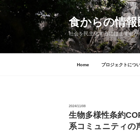
コ
ン
テ
食からの情報民主
ン
ツ
社会を民主化するにはまず食か
へ
ス
キ
ッ
Home
プロジェクトにつ
プ
投
2024/11/08
稿
生物多様性条約CO
日:
系コミュニティの