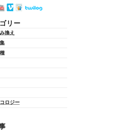
ゴリー
み換え
集
種
コロジー
事