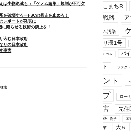
えば生物絶滅も（「ゲノム編集」規制が不可欠
こまちR
系を破壊するーFSCの暴走を止めろ！
戦略
ア
のレポートが発表に
を危機に陥らせる技術の禁止を！
ム汚染
り込む日本政府
リ環1号
なりの日本政府
す事実
バイ
ミカル
ト
ファクト
ント
多様性
プ
ロー
害
先住
成生物学
国
大豆
業