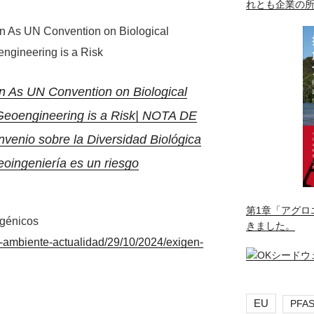
れとも企業の
 As UN Convention on Biological
ngineering is a Risk
As UN Convention on Biological
Geoengineering is a Risk| NOTA DE
nio sobre la Diversidad Biológica
eoingeniería es un riesgo
第1章「アグロ
sgénicos
きました。
n-ambiente-actualidad/29/10/2024/exigen-
EU
PFA