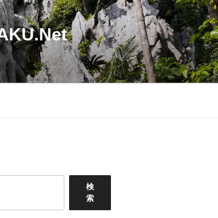
U.Net
検
索