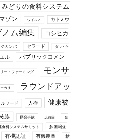
みどりの食料システム
マゾン
カドミウ
ウイルス
ゲノム編集
コシヒカ
セラード
ジカンバ
ダウ・ケ
パブリックコメン
エル
モンサ
リー・ファーミング
ラウンドアッ
ユーカリ
健康被
人権
カルフード
民族
原発事故
合
反貧困
多国籍企
連食料システムサミット
有機認証
有機農業
枯