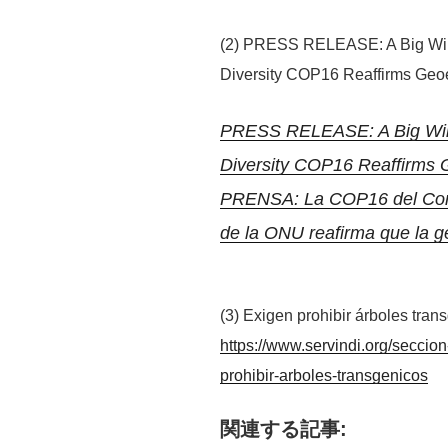
(2) PRESS RELEASE: A Big Win
Diversity COP16 Reaffirms Geoe
PRESS RELEASE: A Big Win 
Diversity COP16 Reaffirms 
PRENSA: La COP16 del Conve
de la ONU reafirma que la g
(3) Exigen prohibir árboles tran
https://www.servindi.org/seccio
prohibir-arboles-transgenicos
関連する記事: