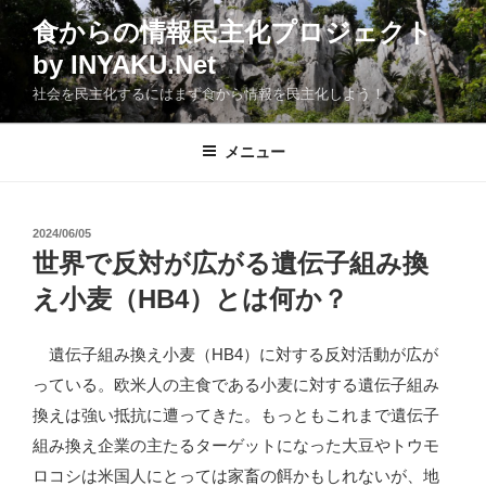
コ
食からの情報民主化プロジェクト
ン
by INYAKU.Net
テ
ン
社会を民主化するにはまず食から情報を民主化しよう！
ツ
へ
メニュー
ス
キ
ッ
投
2024/06/05
プ
稿
世界で反対が広がる遺伝子組み換
日:
え小麦（HB4）とは何か？
遺伝子組み換え小麦（HB4）に対する反対活動が広が
っている。欧米人の主食である小麦に対する遺伝子組み
換えは強い抵抗に遭ってきた。もっともこれまで遺伝子
組み換え企業の主たるターゲットになった大豆やトウモ
ロコシは米国人にとっては家畜の餌かもしれないが、地