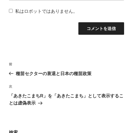
私はロボットではありません。
投
前
前
稿
の
種苗セクターの衰退と日本の種苗政策
ナ
投
稿
次
次
ビ
の
「あきたこまちR」を「あきたこまち」として表示するこ
ゲ
投
とは虚偽表示
ー
稿
シ
ョ
検索