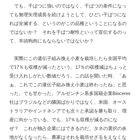
でも、干ばつに強いのではなく、干ばつの条件になっ
ても無理矢理成長を続けようとして、ひどい干ばつにな
れば全滅する、というのがこの品種ということになるの
ではないか？ それを干ばつ耐性といって宣伝するのっ
て、羊頭狗肉にもならないではないか？
実際にこの遺伝子組み換え小麦を栽培したら全国平均
で17％も収穫が減ったという。17％の収穫減はちょっと
受け入れしがたい数値だろう。この話を聞いた時、「あ
ぁ、これでこの遺伝子組み換え小麦は終わったね」と思
った。でも甘かった。アルゼンチン系多国籍企業Bioceres
社はブラジルなどの隣国ばかりではなく、米国、オース
トラリアやインドネシアでも次々と承認を勝ち取り、増
産に向かっている。でも、17％も収穫が減るのにな
ぜ？ これが独占企業にはできるのだ。タネの選択の余
地がなくなったら、農家はそれを栽培せざるをえなくな