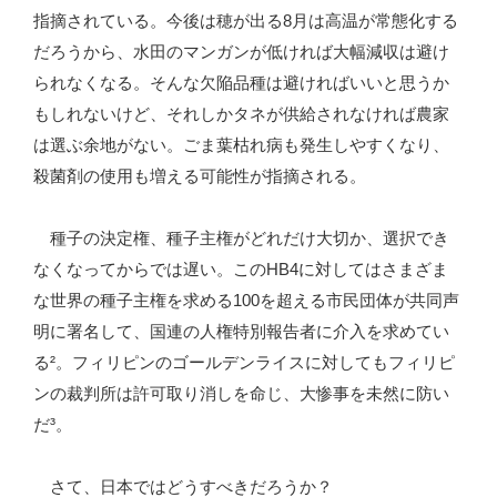
指摘されている。今後は穂が出る8月は高温が常態化する
だろうから、水田のマンガンが低ければ大幅減収は避け
られなくなる。そんな欠陥品種は避ければいいと思うか
もしれないけど、それしかタネが供給されなければ農家
は選ぶ余地がない。ごま葉枯れ病も発生しやすくなり、
殺菌剤の使用も増える可能性が指摘される。
種子の決定権、種子主権がどれだけ大切か、選択でき
なくなってからでは遅い。このHB4に対してはさまざま
な世界の種子主権を求める100を超える市民団体が共同声
明に署名して、国連の人権特別報告者に介入を求めてい
る²。フィリピンのゴールデンライスに対してもフィリピ
ンの裁判所は許可取り消しを命じ、大惨事を未然に防い
だ³。
さて、日本ではどうすべきだろうか？