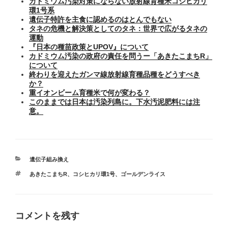
カドミウム汚染対策にならない放射線育種米コシヒカリ
環1号系
遺伝子特許を主食に認めるのはとんでもない
タネの危機と解決策としてのタネ：世界で広がるタネの
運動
『日本の種苗政策とUPOV』について
カドミウム汚染の政府の責任を問うー「あきたこまちR」
について
終わりを迎えたガンマ線放射線育種品種をどうすべき
か？
重イオンビーム育種米で何が変わる？
このままでは日本は汚染列島に。下水汚泥肥料には注
意。
カ
遺伝子組み換え
テ
タ
あきたこまちR
、
コシヒカリ環1号
、
ゴールデンライス
ゴ
グ
リ
ー
コメントを残す