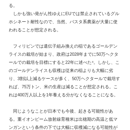
る。
しかも強い発がん性ゆえにEUでは禁止されているグル
ホシネート耐性なので、当然、バスタ系農薬が大量に使
われることが想定される。
フィリピンでは遺伝子組み換えの稲であるゴールデン
ライスの栽培が始まり、政府は2028年までに50万ヘクタ
ールでの栽培を目標にすると22年に述べた⁴。しかし、こ
のゴールデンライスも収穫は従来の稲よりも大幅に劣
り、3割以上減るケースが多く、50万ヘクタールで栽培す
れば、75万トン、米の生産は減ることが想定される。こ
れは400万人以上を1年養える分がなくなることになる。
同じようなことが日本でも今後、起きる可能性があ
る。重イオンビーム放射線育種米は出穂期の高温と低マ
ンガンという条件の下では大幅に収穫減になる可能性が