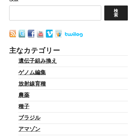
ン
検
索
主なカテゴリー
遺伝子組み換え
ゲノム編集
放射線育種
農薬
種子
ブラジル
アマゾン