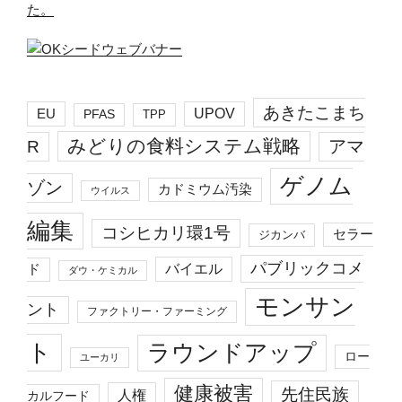
た。
あきたこまち
EU
UPOV
PFAS
TPP
みどりの食料システム戦略
R
アマ
ゲノム
ゾン
カドミウム汚染
ウイルス
編集
コシヒカリ環1号
セラー
ジカンバ
パブリックコメ
バイエル
ド
ダウ・ケミカル
モンサン
ント
ファクトリー・ファーミング
ト
ラウンドアップ
ロー
ユーカリ
健康被害
先住民族
人権
カルフード