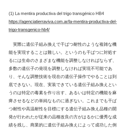
(1) La mentira productiva del trigo transgénico HB4
https://agenciatierraviva.com.ar/la-mentira-productiva-del-
trigo-transgenico-hb4/
実際に遺伝子組み換えで干ばつ耐性のような複雑な機
能を実現することは難しい。というのも干ばつに対処す
るには生命のさまざまな機能を調整しなければならず、
多数の遺伝子の発現を調整しなければ実現不可能であ
り、そんな調整技術を現在の遺伝子操作でやることは到
底できない。現在、実装できている遺伝子組み換えとい
うのは特定の毒素を作り出す、あるいは特定の機能を麻
痺させるなどの単純なものに過ぎない。これまでも干ば
つ耐性や高温耐性を目標にする遺伝子組み換え品種の開
発が行われたが従来の品種改良の方がはるかに優秀な成
績を残し、商業的に遺伝子組み換えによって成功した例