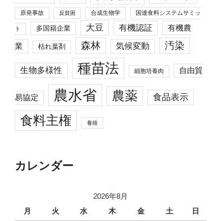
原発事故
合成生物学
国連食料システムサミッ
反貧困
大豆
有機認証
有機農
多国籍企業
ト
森林
汚染
業
気候変動
枯れ葉剤
種苗法
生物多様性
自由貿
細胞培養肉
農水省
農薬
食品表示
易協定
食料主権
養殖
カレンダー
2026年8月
月
火
水
木
金
土
日