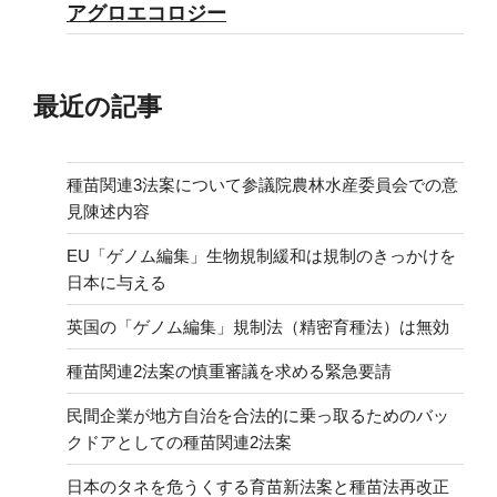
アグロエコロジー
最近の記事
種苗関連3法案について参議院農林水産委員会での意
見陳述内容
EU「ゲノム編集」生物規制緩和は規制のきっかけを
日本に与える
英国の「ゲノム編集」規制法（精密育種法）は無効
種苗関連2法案の慎重審議を求める緊急要請
民間企業が地方自治を合法的に乗っ取るためのバッ
クドアとしての種苗関連2法案
日本のタネを危うくする育苗新法案と種苗法再改正