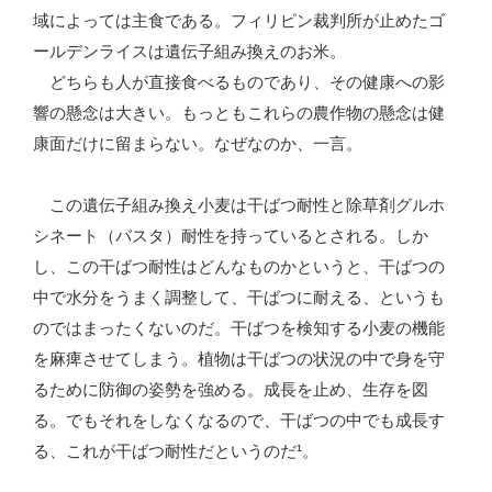
域によっては主食である。フィリピン裁判所が止めたゴ
ールデンライスは遺伝子組み換えのお米。
どちらも人が直接食べるものであり、その健康への影
響の懸念は大きい。もっともこれらの農作物の懸念は健
康面だけに留まらない。なぜなのか、一言。
この遺伝子組み換え小麦は干ばつ耐性と除草剤グルホ
シネート（バスタ）耐性を持っているとされる。しか
し、この干ばつ耐性はどんなものかというと、干ばつの
中で水分をうまく調整して、干ばつに耐える、というも
のではまったくないのだ。干ばつを検知する小麦の機能
を麻痺させてしまう。植物は干ばつの状況の中で身を守
るために防御の姿勢を強める。成長を止め、生存を図
る。でもそれをしなくなるので、干ばつの中でも成長す
る、これが干ばつ耐性だというのだ¹。