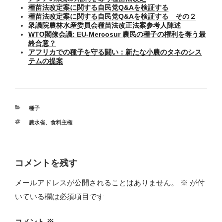
種苗法改定案に関する自民党Q&Aを検証する
種苗法改定案に関する自民党Q&Aを検証する その２
衆議院農林水産委員会種苗法改正法案参考人陳述
WTO閣僚会議: EU-Mercosur 農民の種子の権利を奪う最
終合意？
アフリカでの種子を守る闘い：新たな小農のタネのシス
テムの提案
カ
種子
テ
タ
農水省
、
食料主権
ゴ
グ
リ
ー
コメントを残す
メールアドレスが公開されることはありません。
※
が付
いている欄は必須項目です
コメント
※