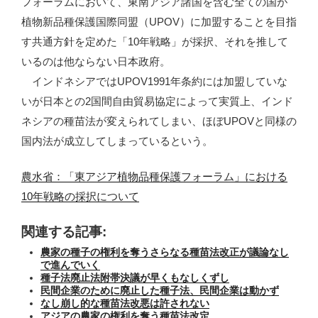
フォーラムにおいて、東南アジア諸国を含む全ての国が
植物新品種保護国際同盟（UPOV）に加盟することを目指
す共通方針を定めた「10年戦略」が採択、それを推して
いるのは他ならない日本政府。
インドネシアではUPOV1991年条約には加盟していな
いが日本との2国間自由貿易協定によって実質上、インド
ネシアの種苗法が変えられてしまい、ほぼUPOVと同様の
国内法が成立してしまっているという。
農水省：「東アジア植物品種保護フォーラム」における
10年戦略の採択について
関連する記事:
農家の種子の権利を奪うさらなる種苗法改正が議論なし
で進んでいく
種子法廃止法附帯決議が早くもなしくずし
民間企業のために廃止した種子法、民間企業は動かず
なし崩し的な種苗法改悪は許されない
アジアの農家の権利を奪う種苗法改定