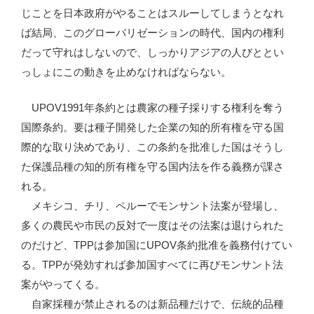
じことを日本政府がやることはスルーしてしまうとなれ
ば結局、このグローバリゼーションの時代、国内の権利
だって守れはしないので、しっかりアジアの人びととい
っしょにこの動きを止めなければならない。
UPOV1991年条約とは農家の種子採りする権利を奪う
国際条約。要は種子開発した企業の知的所有権を守る国
際的な取り決めであり、この条約を批准した国はそうし
た保護品種の知的所有権を守る国内法を作る義務が課さ
れる。
メキシコ、チリ、ペルーでモンサント法案が登場し、
多くの農民や市民の反対で一度はその法案は退けられた
のだけど、TPPは参加国にUPOV条約批准を義務付けてい
る。TPPが発効すれば参加国すべてに再びモンサント法
案がやってくる。
自家採種が禁止されるのは新品種だけで、伝統的品種