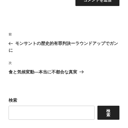
投
前
前
稿
の
モンサントの歴史的有罪判決ーラウンドアップでガン
ナ
投
に
稿
ビ
次
次
ゲ
の
食と気候変動—本当に不都合な真実
ー
投
シ
稿
ョ
検索
ン
検
索