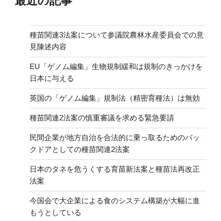
最近の記事
種苗関連3法案について参議院農林水産委員会での意
見陳述内容
EU「ゲノム編集」生物規制緩和は規制のきっかけを
日本に与える
英国の「ゲノム編集」規制法（精密育種法）は無効
種苗関連2法案の慎重審議を求める緊急要請
民間企業が地方自治を合法的に乗っ取るためのバッ
クドアとしての種苗関連2法案
日本のタネを危うくする育苗新法案と種苗法再改正
法案
今国会で大企業による食のシステム構築が大幅に進
もうとしている