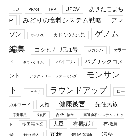
あきたこまち
EU
UPOV
PFAS
TPP
みどりの食料システム戦略
R
アマ
ゲノム
ゾン
カドミウム汚染
ウイルス
編集
コシヒカリ環1号
セラー
ジカンバ
パブリックコメ
バイエル
ド
ダウ・ケミカル
モンサン
ント
ファクトリー・ファーミング
ト
ラウンドアップ
ロー
ユーカリ
健康被害
先住民族
人権
カルフード
原発事故
合成生物学
国連食料システムサミッ
反貧困
大豆
有機認証
有機農
多国籍企業
ト
森林
汚染
業
気候変動
枯れ葉剤