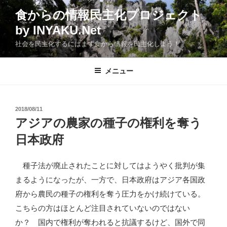
コ
食からの情報民主化プロジェクト
ン
by INYAKU.Net
テ
ン
社会を民主化するにはまず食から情報を民主化しよう！
ツ
へ
メニュー
ス
キ
ッ
投
2018/08/11
プ
稿
アジアの農家の種子の権利を奪う
日:
日本政府
種子法が廃止されたことに対してはようやく批判が集
まるようになったが、一方で、日本政府はアジア各国政
府から農民の種子の権利を奪う圧力をかけ続けている。
こちらの方はほとんど注目されていないのではない
か？ 国内で権利が奪われると抗議するけど、国外で同