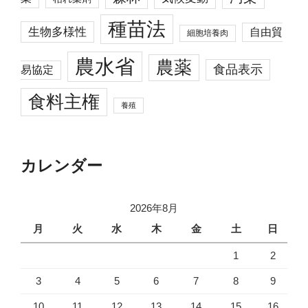
種苗法
生物多様性
自由貿
細胞培養肉
農水省
農薬
食品表示
易協定
食料主権
養殖
カレンダー
2026年8月
月
火
水
木
金
土
日
1
2
3
4
5
6
7
8
9
10
11
12
13
14
15
16