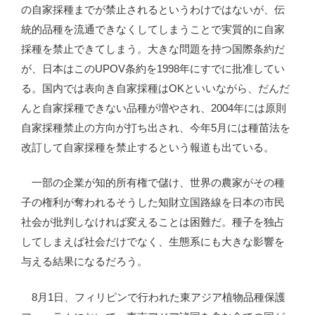
の自家採種までが禁止されるというわけではないが、伝
統的品種を流通できなくしてしまうことで実質的に自家
採種を禁止できてしまう。大きな問題を持つ国際条約だ
が、日本はこのUPOV条約を1998年にすでに批准してい
る。国内では表向き自家採種はOKといいながら、だんだ
んと自家採種できない品種が増やされ、2004年には原則
自家採種禁止の方向が打ち出され、今年5月には種苗法を
改訂して自家採種を禁止するという報道も出ている。
一部の企業が知的所有権で儲け、世界の農家がその種
子の権利が奪われるそうした知財立国路線を日本の市民
社会が批判しなければ変えることは困難だ。種子を独占
してしまえば社会だけでなく、生態系にも大きな影響を
与える結果になるだろう。
8月1日、フィリピンで行われた東アジア植物品種保護