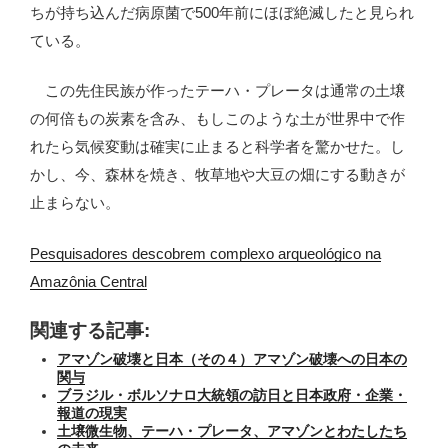
ちが持ち込んだ病原菌で500年前にほぼ絶滅したと見られ
ている。
この先住民族が作ったテーハ・プレータは通常の土壌
の何倍もの炭素を含み、もしこのような土が世界中で作
れたら気候変動は確実に止まると科学者を驚かせた。し
かし、今、森林を焼き、牧草地や大豆の畑にする動きが
止まらない。
Pesquisadores descobrem complexo arqueológico na
Amazônia Central
関連する記事:
アマゾン破壊と日本（その４）アマゾン破壊への日本の
関与
ブラジル・ボルソナロ大統領の訪日と日本政府・企業・
報道の現実
土壌微生物、テーハ・プレータ、アマゾンとわたしたち