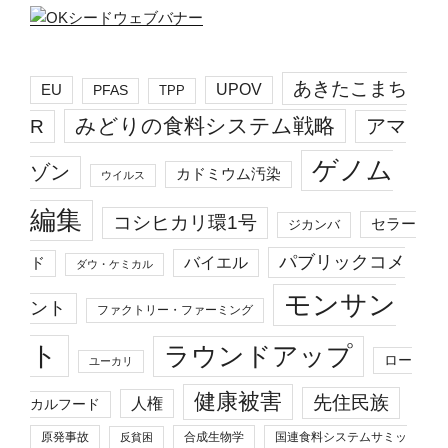
あきたこまち
EU
UPOV
PFAS
TPP
みどりの食料システム戦略
R
アマ
ゲノム
ゾン
カドミウム汚染
ウイルス
編集
コシヒカリ環1号
セラー
ジカンバ
パブリックコメ
バイエル
ド
ダウ・ケミカル
モンサン
ント
ファクトリー・ファーミング
ト
ラウンドアップ
ロー
ユーカリ
健康被害
先住民族
人権
カルフード
原発事故
合成生物学
国連食料システムサミッ
反貧困