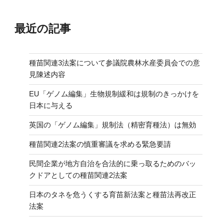
最近の記事
種苗関連3法案について参議院農林水産委員会での意
見陳述内容
EU「ゲノム編集」生物規制緩和は規制のきっかけを
日本に与える
英国の「ゲノム編集」規制法（精密育種法）は無効
種苗関連2法案の慎重審議を求める緊急要請
民間企業が地方自治を合法的に乗っ取るためのバッ
クドアとしての種苗関連2法案
日本のタネを危うくする育苗新法案と種苗法再改正
法案