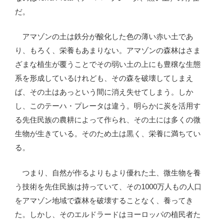
だ。
アマゾンの土は鉄分が酸化した色の薄い赤い土であ
り、もろく、栄養もあまりない。アマゾンの森林はさま
ざまな植生が覆うことでその弱い土の上にも豊穣な生態
系を形成しているけれども、その森を破壊してしまえ
ば、その土はあっという間に消え失せてしまう。しか
し、このテーハ・プレータは違う。明らかに炭を活用す
る先住民族の農耕によって作られ、その土には多くの微
生物が生きている。そのため土は黒く、栄養に満ちてい
る。
つまり、自然が作るよりもより優れた土、微生物を養
う技術を先住民族は持っていて、その1000万人もの人口
をアマゾン地域で森林を破壊することなく、養ってき
た。しかし、そのエルドラードはヨーロッパの植民者た