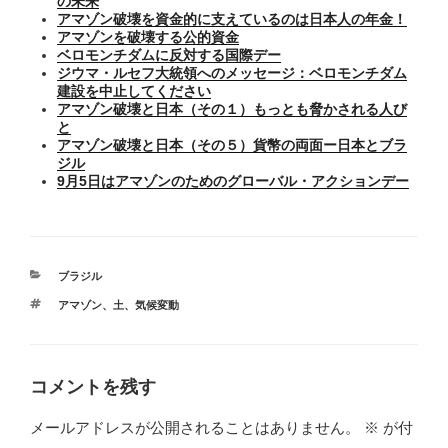
の未来
アマゾン破壊を資金的に支えているのは日本人の年金！
アマゾンを破壊する公的資金
ベロモンチダムに反対する国際デー
ジウマ・ルセフ大統領へのメッセージ：ベロモンチダム
建設を中止してください
アマゾン破壊と日本（その１）もっとも脅かされる人び
と
アマゾン破壊と日本（その５）貨幣の両面ー日本とブラ
ジル
9月5日はアマゾンのためのグローバル・アクションデー
カ
ブラジル
テ
タ
アマゾン
、
土
、
気候変動
ゴ
グ
リ
ー
コメントを残す
メールアドレスが公開されることはありません。
※
が付