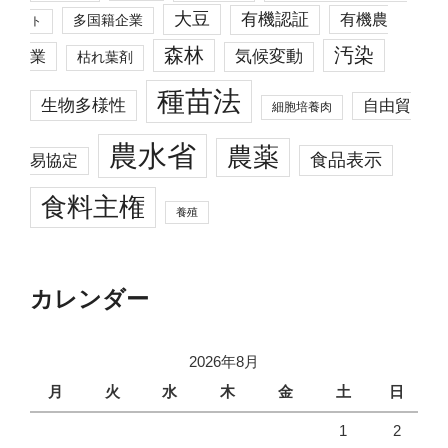
大豆
有機認証
有機農
多国籍企業
ト
森林
汚染
業
気候変動
枯れ葉剤
種苗法
生物多様性
自由貿
細胞培養肉
農水省
農薬
食品表示
易協定
食料主権
養殖
カレンダー
2026年8月
月
火
水
木
金
土
日
1
2