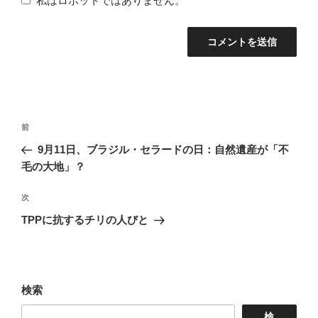
私はロボットではありません。
投
前
前
稿
の
9月11日、ブラジル・セラードの日：自然遺産が「不
ナ
投
毛の大地」？
稿
ビ
次
次
ゲ
の
TPPに抗するチリの人びと
ー
投
シ
稿
ョ
検索
ン
検