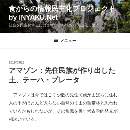
コ
食からの情報民主化プロジェクト
ン
by INYAKU.Net
テ
ン
社会を民主化するにはまず食から情報を民主化しよう！
ツ
へ
メニュー
ス
キ
ッ
投
2019/09/13
プ
稿
アマゾン：先住民族が作り出した
日:
土、テーハ・プレータ
アマゾンは今ではごく少数の先住民族がまばらに住む
人の手がほとんど入らない自然のままの熱帯林と思われ
ているかもしれないが、その常識を覆す考古学的発見が
相次いでいる。