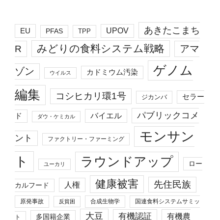
あきたこまち
EU
UPOV
PFAS
TPP
みどりの食料システム戦略
R
アマ
ゲノム
ゾン
カドミウム汚染
ウイルス
編集
コシヒカリ環1号
セラー
ジカンバ
パブリックコメ
バイエル
ド
ダウ・ケミカル
モンサン
ント
ファクトリー・ファーミング
ト
ラウンドアップ
ロー
ユーカリ
健康被害
先住民族
人権
カルフード
原発事故
合成生物学
国連食料システムサミッ
反貧困
大豆
有機認証
有機農
多国籍企業
ト