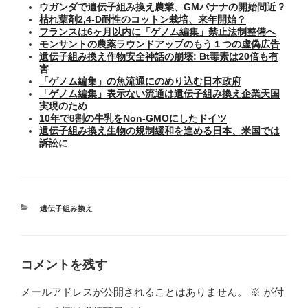
ウガンダで遺伝子組み換え農業、GMバナナの開始間近？
枯れ葉剤2,4-D耐性のコットン栽培、来年開始？
フランスは6ヶ月以内に「ゲノム編集」禁止法制整備へ
モンサントの農薬ラウンドアップのもう１つの虚偽広告
遺伝子組み換え作物安全神話の崩壊: Bt毒素は20倍も有
害
「ゲノム編集」の魚流通にのめり込む日本政府
「ゲノム編集」表示ない流通は遺伝子組み換え企業天国
実現のため
10年で8割の牛乳をNon-GMOにしたドイツ
遺伝子組み換え生物の規制緩和を進める日本、米国では
訴訟に
カ
遺伝子組み換え
テ
ゴ
リ
ー
コメントを残す
メールアドレスが公開されることはありません。
※
が付