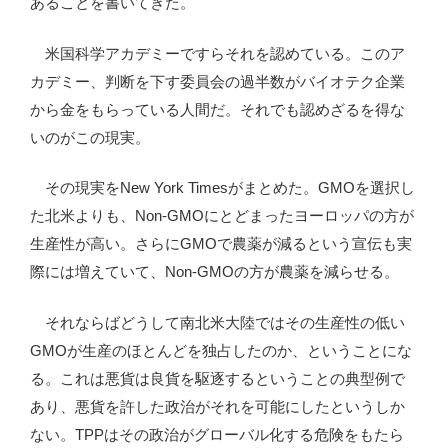
あることを書いてきた。
米国科学アカデミーですらそれを認めている。このア
カデミー、判断を下す委員会の過半数がバイオテク企業
から金をもらっている人間だ。それでも認めざるを得な
いのがこの現実。
その現実をNew York Timesがまとめた。GMOを選択し
た北米よりも、Non-GMOにとどまったヨーロッパの方が
生産性が高い。さらにGMOで農薬が減るという宣伝も実
際には増えていて、Non-GMOの方が農薬を減らせる。
それならばどうして南北米大陸ではその生産性の低い
GMOが生産のほとんどを独占したのか、ということにな
る。これは悪貨は良貨を駆逐するということの典型例で
あり、悪貨を許した政治がそれを可能にしたというしか
ない。TPPはその政治がグローバル化する危険をもたら