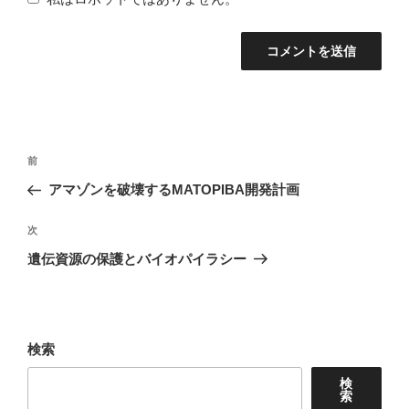
投
前
前
稿
の
アマゾンを破壊するMATOPIBA開発計画
ナ
投
稿
次
次
ビ
の
遺伝資源の保護とバイオパイラシー
ゲ
投
ー
稿
シ
ョ
検索
ン
検
索