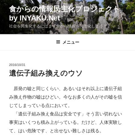
コ
食からの情報民主化プロジェクト
ン
by INYAKU.Net
テ
ン
社会を民主化するにはまず食から情報を民主化しよう！
ツ
へ
メニュー
ス
キ
ッ
投
2016/10/31
プ
稿
遺伝子組み換えのウソ
日:
原発の嘘と同じくらい、あるいはそれ以上に遺伝子組
み換え作物の嘘はひどい。今なお多くの人がその嘘を信
じてしまっている点において。
「遺伝子組み換え食品は安全です」そう言い切れない
事実はいくつも積み上がっている。だけど、人体実験し
て、はい危険です、と出せない難しさは残る。