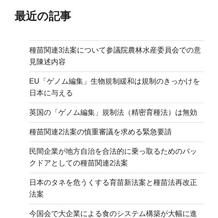
最近の記事
種苗関連3法案について参議院農林水産委員会での意
見陳述内容
EU「ゲノム編集」生物規制緩和は規制のきっかけを
日本に与える
英国の「ゲノム編集」規制法（精密育種法）は無効
種苗関連2法案の慎重審議を求める緊急要請
民間企業が地方自治を合法的に乗っ取るためのバッ
クドアとしての種苗関連2法案
日本のタネを危うくする育苗新法案と種苗法再改正
法案
今国会で大企業による食のシステム構築が大幅に進