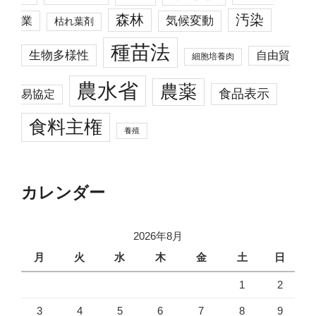
森林
汚染
業
気候変動
枯れ葉剤
種苗法
生物多様性
自由貿
細胞培養肉
農水省
農薬
食品表示
易協定
食料主権
養殖
カレンダー
2026年8月
月
火
水
木
金
土
日
1
2
3
4
5
6
7
8
9