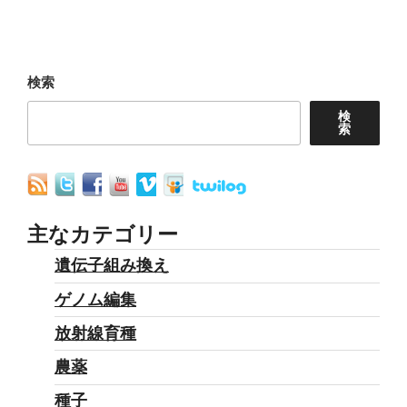
ー
投
シ
稿
ョ
検索
ン
検
索
主なカテゴリー
遺伝子組み換え
ゲノム編集
放射線育種
農薬
種子