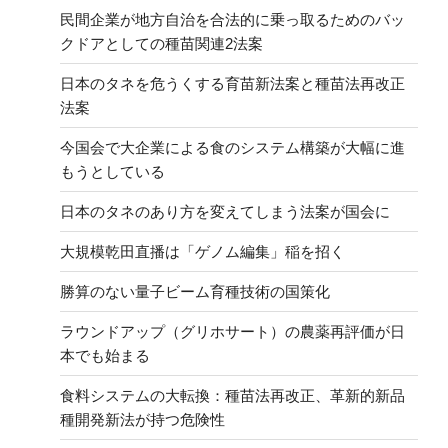
民間企業が地方自治を合法的に乗っ取るためのバッ
クドアとしての種苗関連2法案
日本のタネを危うくする育苗新法案と種苗法再改正
法案
今国会で大企業による食のシステム構築が大幅に進
もうとしている
日本のタネのあり方を変えてしまう法案が国会に
大規模乾田直播は「ゲノム編集」稲を招く
勝算のない量子ビーム育種技術の国策化
ラウンドアップ（グリホサート）の農薬再評価が日
本でも始まる
食料システムの大転換：種苗法再改正、革新的新品
種開発新法が持つ危険性