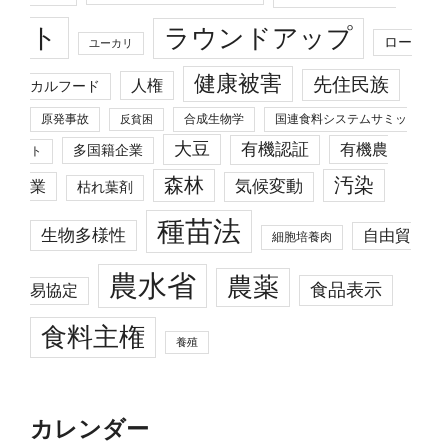
ト
ラウンドアップ
ロー
ユーカリ
健康被害
先住民族
人権
カルフード
原発事故
合成生物学
国連食料システムサミッ
反貧困
大豆
有機認証
有機農
多国籍企業
ト
森林
汚染
業
気候変動
枯れ葉剤
種苗法
生物多様性
自由貿
細胞培養肉
農水省
農薬
食品表示
易協定
食料主権
養殖
カレンダー