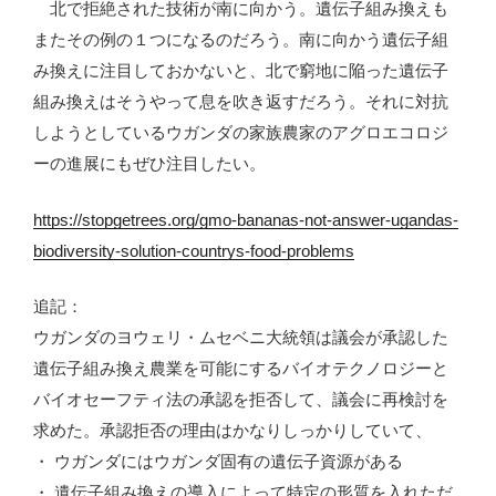
北で拒絶された技術が南に向かう。遺伝子組み換えも
またその例の１つになるのだろう。南に向かう遺伝子組
み換えに注目しておかないと、北で窮地に陥った遺伝子
組み換えはそうやって息を吹き返すだろう。それに対抗
しようとしているウガンダの家族農家のアグロエコロジ
ーの進展にもぜひ注目したい。
https://stopgetrees.org/gmo-bananas-not-answer-ugandas-
biodiversity-solution-countrys-food-problems
追記：
ウガンダのヨウェリ・ムセベニ大統領は議会が承認した
遺伝子組み換え農業を可能にするバイオテクノロジーと
バイオセーフティ法の承認を拒否して、議会に再検討を
求めた。承認拒否の理由はかなりしっかりしていて、
・ ウガンダにはウガンダ固有の遺伝子資源がある
・ 遺伝子組み換えの導入によって特定の形質を入れただ