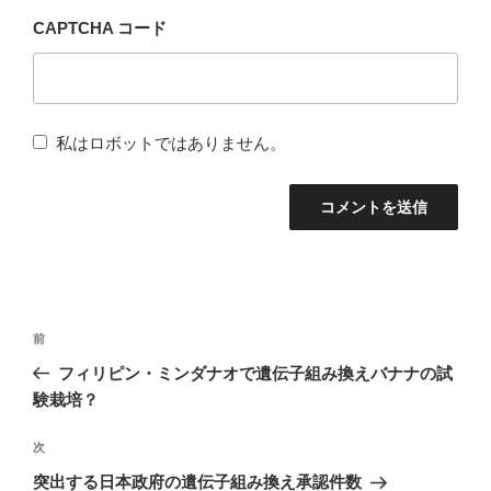
CAPTCHA コード
私はロボットではありません。
投
前
前
稿
の
フィリピン・ミンダナオで遺伝子組み換えバナナの試
ナ
投
験栽培？
稿
ビ
次
次
ゲ
の
突出する日本政府の遺伝子組み換え承認件数