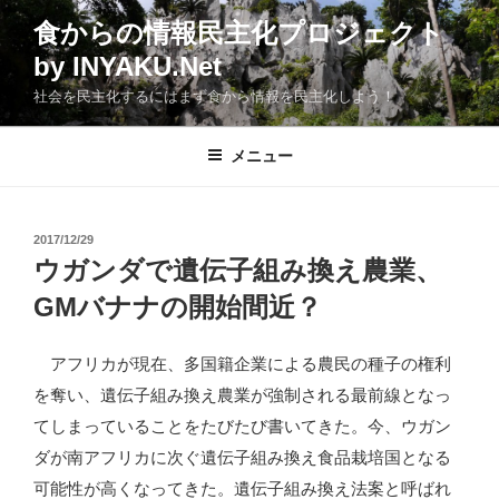
コ
食からの情報民主化プロジェクト
ン
by INYAKU.Net
テ
ン
社会を民主化するにはまず食から情報を民主化しよう！
ツ
へ
メニュー
ス
キ
ッ
投
2017/12/29
プ
稿
ウガンダで遺伝子組み換え農業、
日:
GMバナナの開始間近？
アフリカが現在、多国籍企業による農民の種子の権利
を奪い、遺伝子組み換え農業が強制される最前線となっ
てしまっていることをたびたび書いてきた。今、ウガン
ダが南アフリカに次ぐ遺伝子組み換え食品栽培国となる
可能性が高くなってきた。遺伝子組み換え法案と呼ばれ