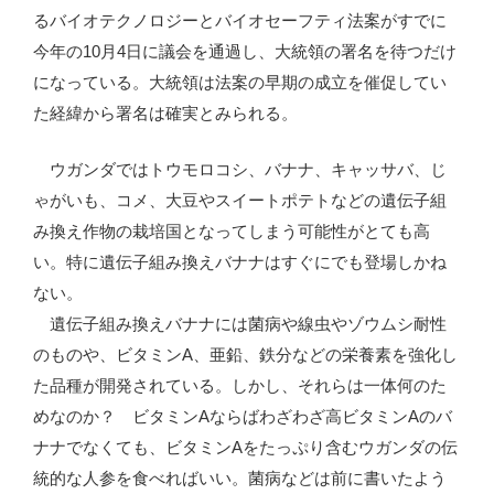
るバイオテクノロジーとバイオセーフティ法案がすでに
今年の10月4日に議会を通過し、大統領の署名を待つだけ
になっている。大統領は法案の早期の成立を催促してい
た経緯から署名は確実とみられる。
ウガンダではトウモロコシ、バナナ、キャッサバ、じ
ゃがいも、コメ、大豆やスイートポテトなどの遺伝子組
み換え作物の栽培国となってしまう可能性がとても高
い。特に遺伝子組み換えバナナはすぐにでも登場しかね
ない。
遺伝子組み換えバナナには菌病や線虫やゾウムシ耐性
のものや、ビタミンA、亜鉛、鉄分などの栄養素を強化し
た品種が開発されている。しかし、それらは一体何のた
めなのか？ ビタミンAならばわざわざ高ビタミンAのバ
ナナでなくても、ビタミンAをたっぷり含むウガンダの伝
統的な人参を食べればいい。菌病などは前に書いたよう