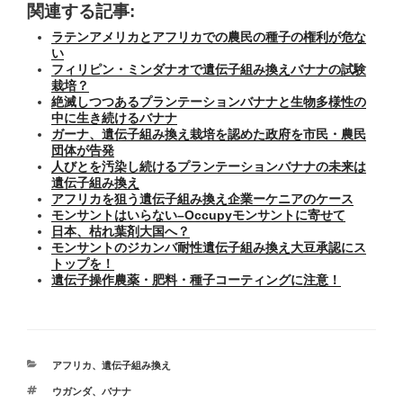
関連する記事:
ラテンアメリカとアフリカでの農民の種子の権利が危な
い
フィリピン・ミンダナオで遺伝子組み換えバナナの試験
栽培？
絶滅しつつあるプランテーションバナナと生物多様性の
中に生き続けるバナナ
ガーナ、遺伝子組み換え栽培を認めた政府を市民・農民
団体が告発
人びとを汚染し続けるプランテーションバナナの未来は
遺伝子組み換え
アフリカを狙う遺伝子組み換え企業ーケニアのケース
モンサントはいらない–Occupyモンサントに寄せて
日本、枯れ葉剤大国へ？
モンサントのジカンバ耐性遺伝子組み換え大豆承認にス
トップを！
遺伝子操作農薬・肥料・種子コーティングに注意！
カ
アフリカ
、
遺伝子組み換え
テ
タ
ウガンダ
、
バナナ
ゴ