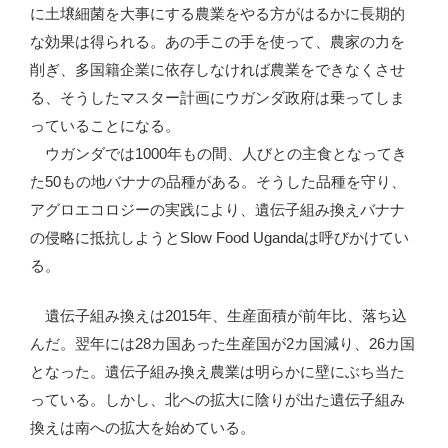
に土壌細菌を大事にする農業をやる方がはるかに長期的
な効果は得られる。あの手この手を使って、農家の力を
削ぎ、多国籍企業に依存しなければ農業をできなくさせ
る、そうしたマスター計画にウガンダ政府は乗ってしま
っていることになる。
ウガンダでは1000年もの間、人びとの主食となってき
た50もの地バナナの品種がある。そうした品種を守り、
アグロエコロジーの実践により、遺伝子組み換えバナナ
の侵略に抵抗しようとSlow Food Ugandaは呼びかけてい
る。
遺伝子組み換えは2015年、生産面積が前年比、落ち込
んだ。翌年には28カ国あった生産国が2カ国減り、26カ国
となった。遺伝子組み換え農業は明らかに壁にぶち当た
っている。しかし、北への拡大に陰りが出た遺伝子組み
換えは南への拡大を始めている。