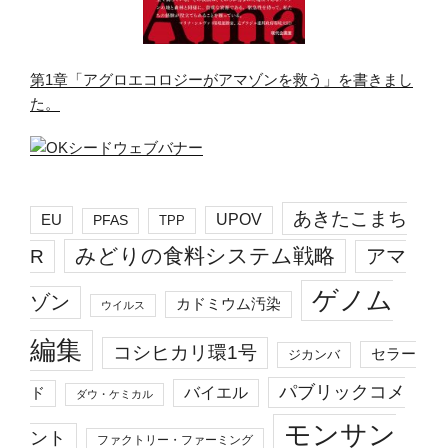
第1章「アグロエコロジーがアマゾンを救う」を書きまし
た。
あきたこまち
EU
UPOV
PFAS
TPP
みどりの食料システム戦略
R
アマ
ゲノム
ゾン
カドミウム汚染
ウイルス
編集
コシヒカリ環1号
セラー
ジカンバ
パブリックコメ
バイエル
ド
ダウ・ケミカル
モンサン
ント
ファクトリー・ファーミング