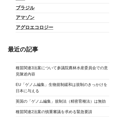
ブラジル
アマゾン
アグロエコロジー
最近の記事
種苗関連3法案について参議院農林水産委員会での意
見陳述内容
EU「ゲノム編集」生物規制緩和は規制のきっかけを
日本に与える
英国の「ゲノム編集」規制法（精密育種法）は無効
種苗関連2法案の慎重審議を求める緊急要請