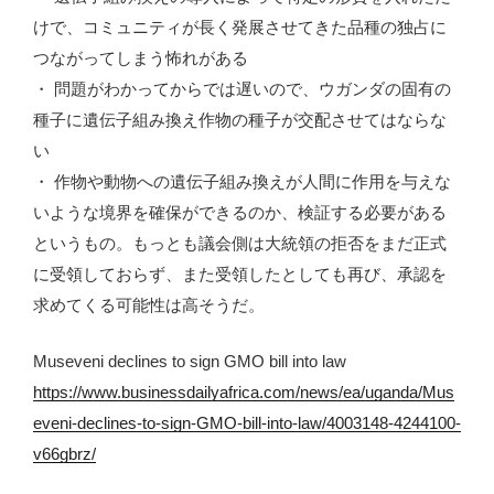
けで、コミュニティが長く発展させてきた品種の独占に
つながってしまう怖れがある
・ 問題がわかってからでは遅いので、ウガンダの固有の
種子に遺伝子組み換え作物の種子が交配させてはならな
い
・ 作物や動物への遺伝子組み換えが人間に作用を与えな
いような境界を確保ができるのか、検証する必要がある
というもの。もっとも議会側は大統領の拒否をまだ正式
に受領しておらず、また受領したとしても再び、承認を
求めてくる可能性は高そうだ。
Museveni declines to sign GMO bill into law
https://www.businessdailyafrica.com/news/ea/uganda/Mus
eveni-declines-to-sign-GMO-bill-into-law/4003148-4244100-
v66gbrz/