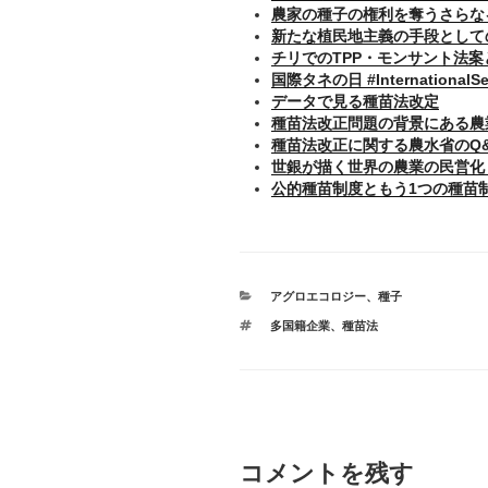
農家の種子の権利を奪うさらな
新たな植民地主義の手段として
チリでのTPP・モンサント法案
国際タネの日 #InternationalS
データで見る種苗法改定
種苗法改正問題の背景にある農
種苗法改正に関する農水省のQ
世銀が描く世界の農業の民営化
公的種苗制度ともう1つの種苗
カ
アグロエコロジー
、
種子
テ
タ
多国籍企業
、
種苗法
ゴ
グ
リ
ー
コメントを残す