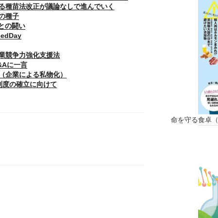
る種苗法改正が議論なしで進んでいく
の種子
との闘い
eedDay
業競争力強化支援法
&Aに一言
（企業による私物化）
制度の確立に向けて
命を守る食卓