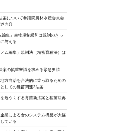
法案について参議院農林水産委員会
陳述内容
ム編集」生物規制緩和は規制のきっ
本に与える
ゲノム編集」規制法（精密育種法）は
法案の慎重審議を求める緊急要請
が地方自治を合法的に乗っ取るための
としての種苗関連2法案
ネを危うくする育苗新法案と種苗法再
大企業による食のシステム構築が大幅
としている