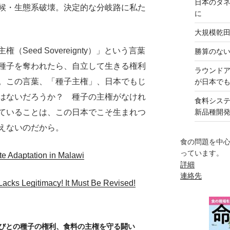
日本のタ
候・生態系破壊。決定的な分岐路に私た
に
大規模乾
eed Sovereignty）」という言葉
勝算のな
種子を奪われたら、自立して生きる権利
ラウンド
。この言葉、「種子主権」、日本でもじ
が日本で
はないだろうか？ 種子の主権がなけれ
食料シス
ていることは、この日本でこそ生まれつ
新品種開
えないのだから。
食の問題を中
っています。
e Adaptation in Malawi
詳細
連絡先
Lacks Legitimacy! It Must Be Revised!
びとの種子の権利、食料の主権を守る闘い