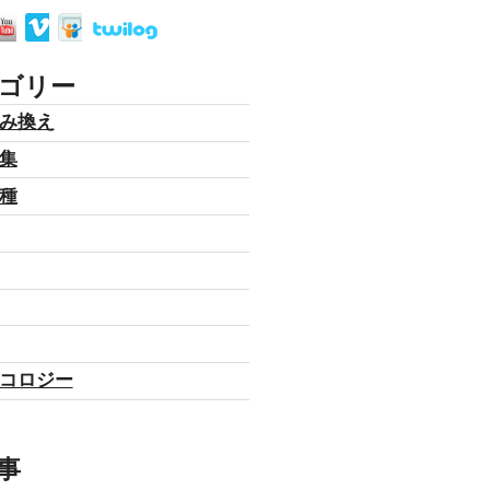
ゴリー
み換え
集
種
コロジー
事