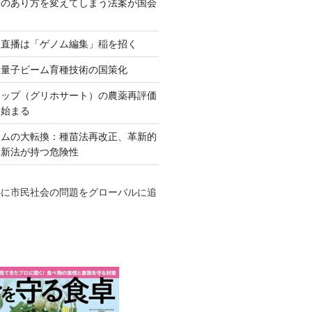
ネのあり方を変えてしまう法案が国会
田直播は「ゲノム編集」稲を招く
い量子ビーム育種技術の国策化
アップ（グリホサート）の農薬再評価
も始まる
テムの大転換：種苗法再改正、革新的
発新法が持つ危険性
心に市民社会の問題をグローバルに追