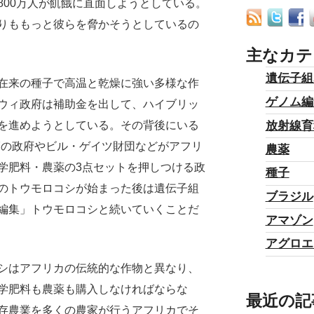
800万人が飢餓に直面しようとしている。
りももっと彼らを脅かそうとしているの
主なカテ
遺伝子組
在来の種子で高温と乾燥に強い多様な作
ゲノム編
ウィ政府は補助金を出して、ハイブリッ
放射線育
を進めようとしている。その背後にいる
7の政府やビル・ゲイツ財団などがアフリ
農薬
学肥料・農薬の3点セットを押しつける政
種子
のトウモロコシが始まった後は遺伝子組
ブラジル
編集」トウモロコシと続いていくことだ
アマゾン
アグロエ
シはアフリカの伝統的な作物と異なり、
学肥料も農薬も購入しなければならな
最近の記
存農業を多くの農家が行うアフリカでそ