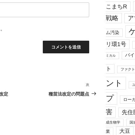
こまちR
戦略
ア
ん。
ム汚染
リ環1号
バイ
ミカル
ト
ファクト
ント
次
次
の
改定
種苗法改定の問題点
プ
ロー
投
稿
害
先住
成生物学
国
大豆
業