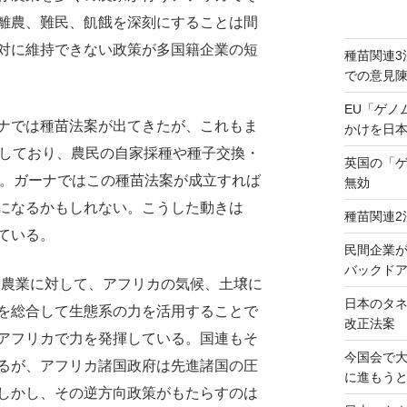
離農、難民、飢餓を深刻にすることは間
対に維持できない政策が多国籍企業の短
種苗関連3
での意見
EU「ゲノ
ナでは種苗法案が出てきたが、これもま
かけを日
スとしており、農民の自家採種や種子交換・
英国の「
)。ガーナではこの種苗法案が成立すれば
無効
になるかもしれない。こうした動きは
種苗関連2
ている。
民間企業
バックドア
農業に対して、アフリカの気候、土壌に
日本のタ
を総合して生態系の力を活用することで
改正法案
アフリカで力を発揮している。国連もそ
今国会で
るが、アフリカ諸国政府は先進諸国の圧
に進もう
しかし、その逆方向政策がもたらすのは