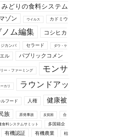
みどりの食料システム
マゾン
カドミウ
ウイルス
ゲノム編集
コシヒカ
セラード
ジカンバ
ダウ・ケ
パブリックコメン
エル
モンサ
リー・ファーミング
ラウンドアッ
ユーカリ
健康被
人権
カルフード
民族
原発事故
合
反貧困
多国籍企
連食料システムサミット
有機認証
有機農業
枯