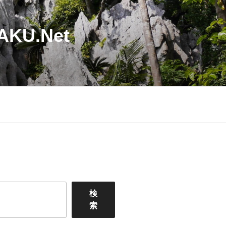
U.Net
検
索