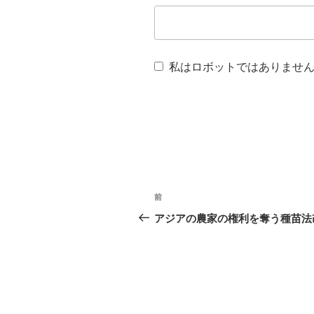
私はロボットではありませ
投
前
前
稿
の
アジアの農家の権利を奪う種苗法
ナ
投
稿
ビ
ゲ
ー