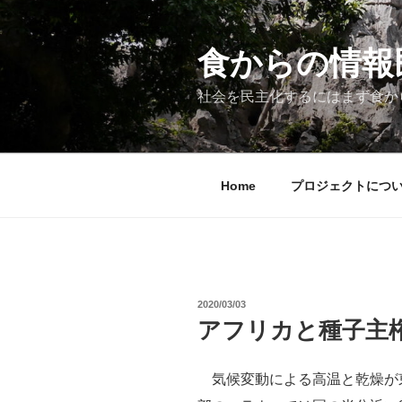
コ
ン
テ
食からの情報民主
ン
ツ
社会を民主化するにはまず食か
へ
ス
キ
ッ
Home
プロジェクトにつ
プ
投
2020/03/03
稿
アフリカと種子主
日:
気候変動による高温と乾燥が