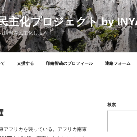
化プロジェクト by INYAK
ら情報を民主化しよう！
いて
支援する
印鑰智哉のプロフィール
連絡フォーム
検索
権
東アフリカを襲っている。アフリカ南東